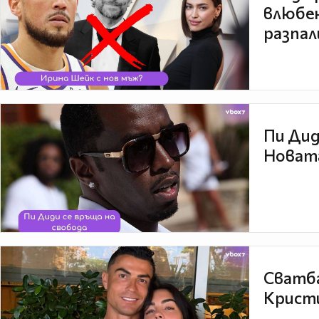
влюбен
разпал
Пи Дид
Новата
Сватба
Кристи