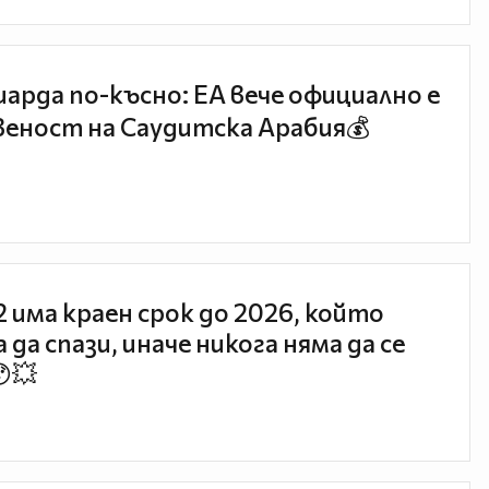
иарда по-късно: EA вече официално е
еност на Саудитска Арабия💰
 2 има краен срок до 2026, който
 да спази, иначе никога няма да се
😯💥