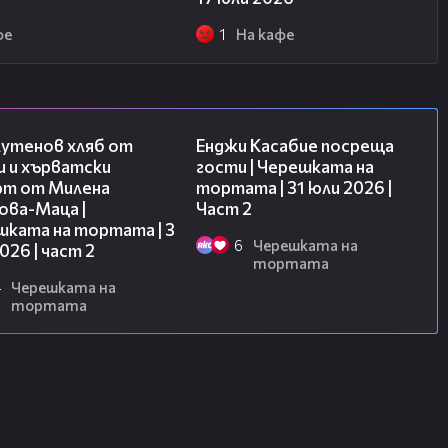
фе
1
На кафе
15:35
16:45
лутенов хляб от
Енджи Касабие посреща
и и хърватски
гости | Черешката на
рт от Милена
тортата | 31 юли 2026 |
ова-Маца |
Част 2
шката на тортата | 3
6
Черешката на
2026 | част 2
тортата
4
Черешката на
тортата