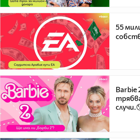
55 мил
собств
Barbie
трябва
случи.