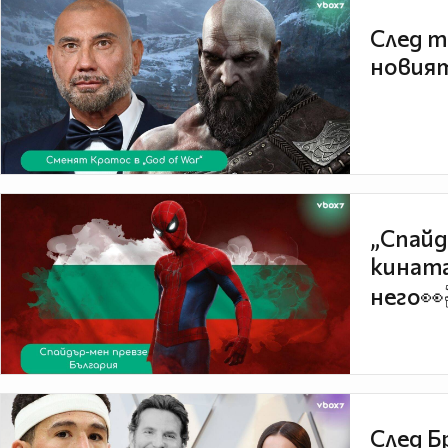
След т
новият
„Спайд
кината
него👀
След Б