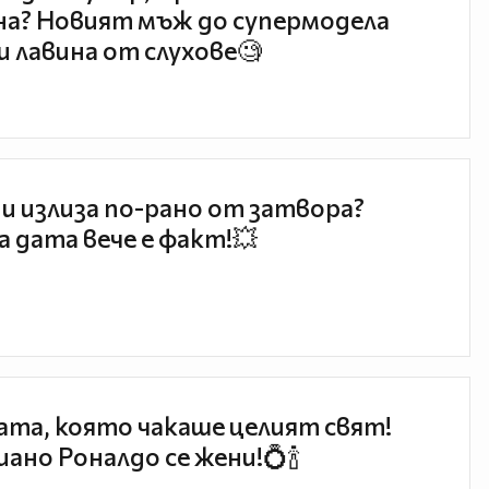
а? Новият мъж до супермодела
и лавина от слухове🧐
и излиза по-рано от затвора?
 дата вече е факт!💥
та, която чакаше целият свят!
ано Роналдо се жени!💍🍾