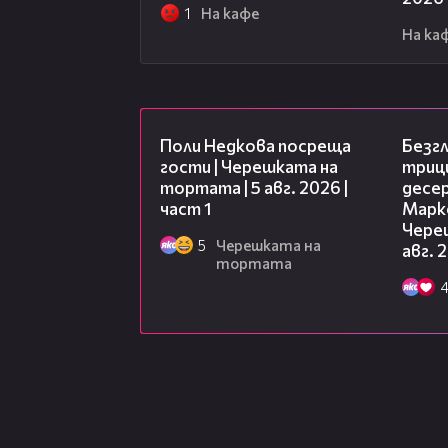
1
На кафе
На ка
19:25
Поли Недкова посреща
Безг
гости | Черешката на
триц
тортата | 5 авг. 2026 |
десе
част 1
Марк
Чере
5
Черешката на
авг. 
тортата