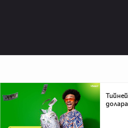
Тийней
долара