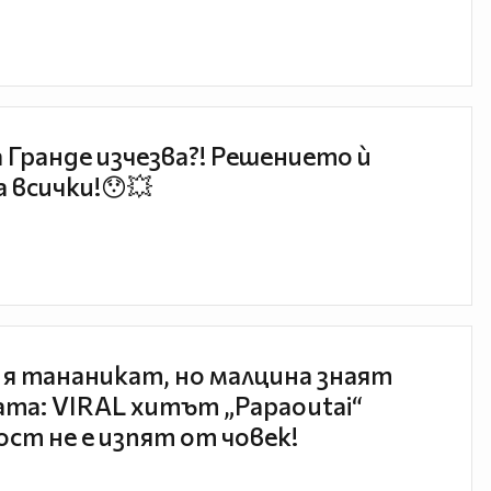
 Гранде изчезва?! Решението ѝ
 всички!😯💥
 я тананикат, но малцина знаят
та: VIRAL хитът „Papaoutai“
ст не е изпят от човек!