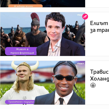
Елиът 
за тра
Травис
Холанд
🤩