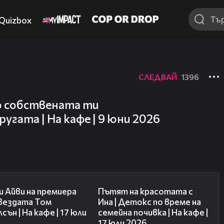
Quizbox
СЛЕДВАЙ
1396
о собствената ти
гата | На кафе | 9 юни 2026
02:58
17:40
 Айви на премиера
Пътят на красотата с
звездата Том
Ина | Детокс по време на
сън | На кафе | 17 юли
семейна почивка | На кафе |
17 юли 2026