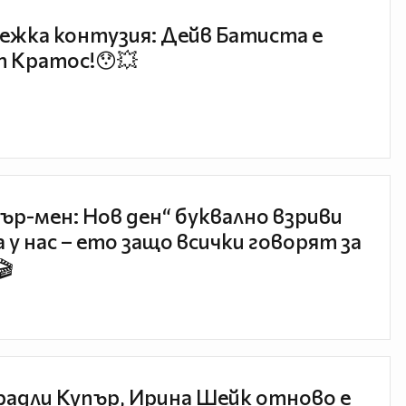
ежка контузия: Дейв Батиста е
 Кратос!😯💥
ър-мен: Нов ден“ буквално взриви
 у нас – ето защо всички говорят за
🎬
радли Купър, Ирина Шейк отново е