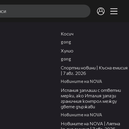
10:17
Косич
gong
09:40
Хулио
gong
03:46
Спортни новини | Късна емисия
| 7 авг. 2026
Новините на NOVA
00:51
Испания заплаши с ответни
мерки, ако Италия запази
граничния контрол между
двете държави
Новините на NOVA
21:18
Новините на NOVA | Лятна
късна емисия | 7 авг. 2026