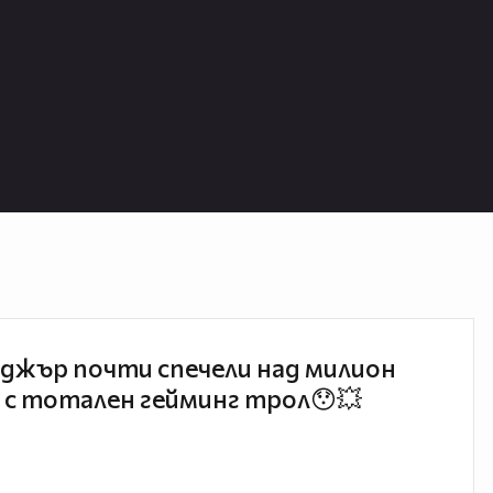
джър почти спечели над милион
 с тотален гейминг трол😯💥