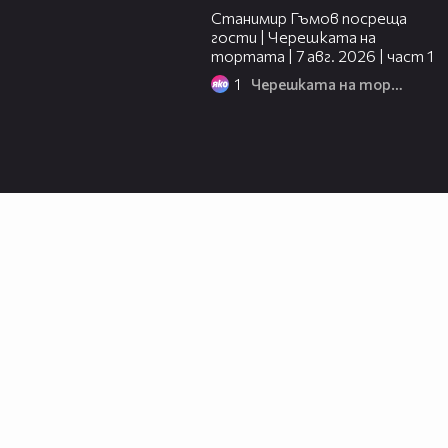
Станимир Гъмов посреща
гости | Черешката на
тортата | 7 авг. 2026 | част 1
1
Черешката на тортата