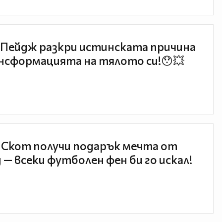
Пейдж разкри истинската причина
нсформацията на тялото си!😯💥
 Скот получи подарък мечта от
 — всеки футболен фен би го искал!