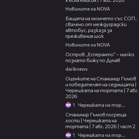
Новините на NOVA
00:30
Бащата на момчето със СОП,
свалено от междуградски
автобус, разказа за
преживения шок
Новините на NOVA
00:04
Остров „Есперанто“ – малко
познато бижу по Дунав
dariknews
02:15
Оценките на Станимир Гъмов
и победителят на седмицата |
Черешката на тортата | 7 авг.
2026
1
Черешката на тортата
12:30
Станимир Гъмов посреща
гости | Черешката на
тортата | 7 авг. 2026 | част 2
1
Черешката на тортата
16:22