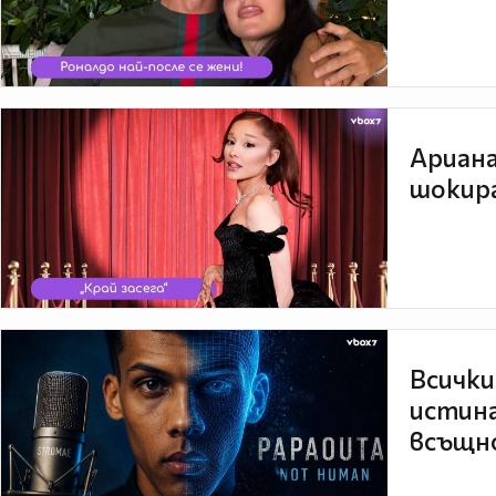
Ариана
шокира
Всички
истина
всъщно