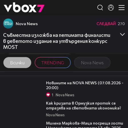
Member of
👾
Nova News
СЛЕДВАЙ
270
Съвместна изложба на петимата финалисти
в деветото издание на утвърдения конкурс
MOST
Всички
TRENDING
Nova News
22:56
Новините на NOVA NEWS (07.08.2026 -
20:00)
1
Nova News
14:07
Как кризата в Ормузкия проток се
отразява на световната икономика?
Nova News
20:17
Милена Маркова-Маца посреща гости
| Черешката на тортата | 3 авг. 2026