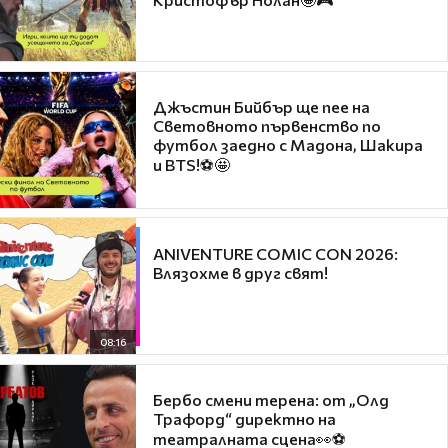
Джъстин Бийбър ще пее на
Световното първенство по
футбол заедно с Мадона, Шакира
и BTS!⚽🤩
ANIVENTURE COMIC CON 2026:
Влязохме в друг свят!
08:16
Бербо смени терена: от „Олд
Трафорд“ директно на
театралната сцена👀⚽