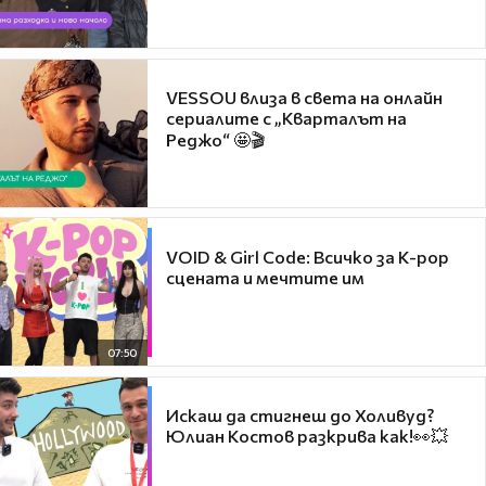
VESSOU влиза в света на онлайн
сериалите с „Кварталът на
Реджо“ 🤩🎬
VOID & Girl Code: Всичко за K-pop
сцената и мечтите им
07:50
Искаш да стигнеш до Холивуд?
Юлиан Костов разкрива как!👀💥