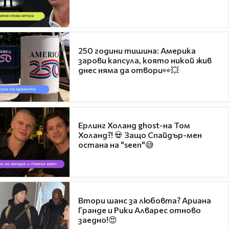
250 години тишина: Америка
зарови капсула, която никой жив
днес няма да отвори👀💥
Ерлинг Холанд ghost-на Том
Холанд?! 💀 Защо Спайдър-мен
остана на "seen"😅
Втори шанс за любовта? Ариана
Гранде и Рики Алварес отново
заедно!😍