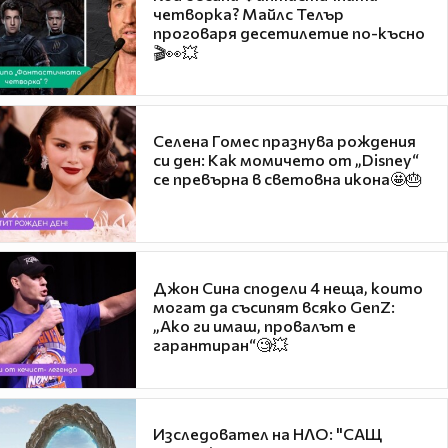
четворка? Майлс Телър
проговаря десетилетие по-късно
🎬👀💥
Селена Гомес празнува рождения
си ден: Как момичето от „Disney“
се превърна в световна икона🤩🎂
Джон Сина сподели 4 неща, които
могат да съсипят всяко GenZ:
„Ако ги имаш, провалът е
гарантиран“🧐💥
Изследовател на НЛО: "САЩ