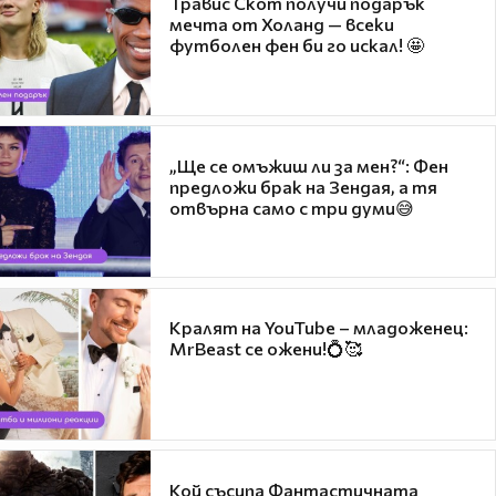
Травис Скот получи подарък
мечта от Холанд — всеки
футболен фен би го искал! 🤩
„Ще се омъжиш ли за мен?“: Фен
предложи брак на Зендая, а тя
отвърна само с три думи😅
Кралят на YouTube – младоженец:
MrBeast се ожени!💍🥰
Кой съсипа Фантастичната