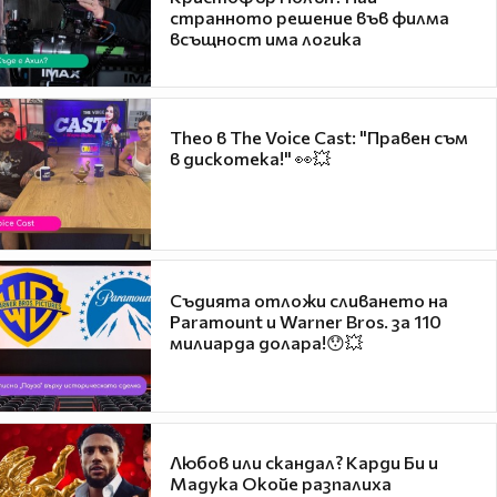
странното решение във филма
всъщност има логика
Theo в The Voice Cast: "Правен съм
в дискотека!" 👀💥
Съдията отложи сливането на
Paramount и Warner Bros. за 110
милиарда долара!😯💥
Любов или скандал? Карди Би и
Мадука Окойе разпалиха