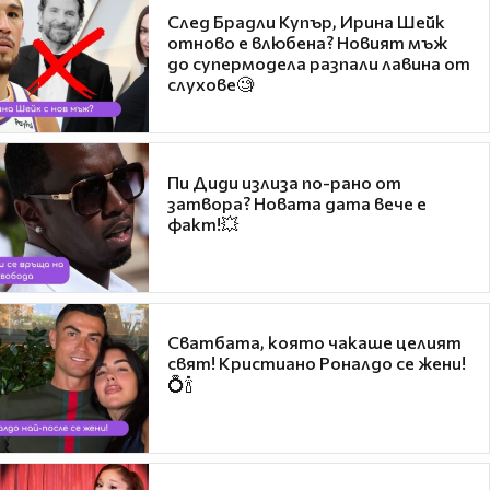
След Брадли Купър, Ирина Шейк
отново е влюбена? Новият мъж
до супермодела разпали лавина от
слухове🧐
Пи Диди излиза по-рано от
затвора? Новата дата вече е
факт!💥
Сватбата, която чакаше целият
свят! Кристиано Роналдо се жени!
💍🍾