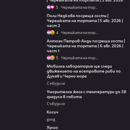
5
Черешката на тортата
13:03
Поли Недкова посреща гости |
Черешката на тортата | 5 авг. 2026 |
част 2
4
Черешката на тортата
19:09
Антоан Петров-Анди посреща гости |
Черешката на тортата | 6 авг. 2026 |
част 1
5
Черешката на тортата
04:09
Мобилна лаборатория ще следи
движението на есетровите риби по
Дунав и Черно море
Събуди се
04:15
Уморителна жега с температури до 38
градуса в събота
Събуди се
10:17
Косич
gong
09:40
Хулио