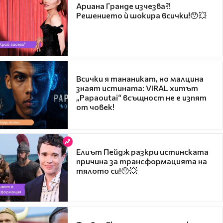
Ариана Гранде изчезва?!
Решението ѝ шокира всички!😯💥
Всички я тананикат, но малцина
знаят истината: VIRAL хитът
„Papaoutai“ всъщност не е изпят
от човек!
Елиът Пейдж разкри истинската
причина за трансформацията на
тялото си!😯💥