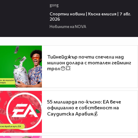
gong
03:46
Спортни новини | Късна емисия | 7 авг.
2026
Новините на NOVA
Тийнейджър почти спечели над
милион долара с тотален гейминг
трол😯💥
55 милиарда по-късно: EA вече
официално е собственост на
Саудитска Арабия💰