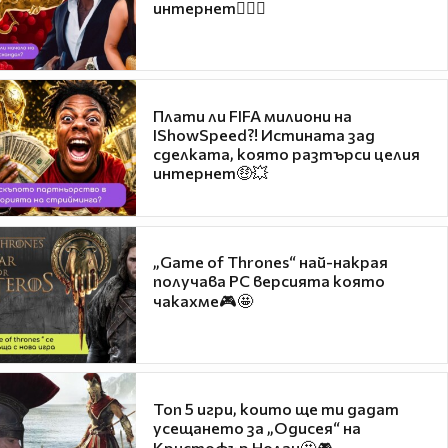
интернет❤️‍🔥🔥
Плати ли FIFA милиони на
IShowSpeed?! Истината зад
сделката, която разтърси целия
интернет🤑💥
„Game of Thrones“ най-накрая
получава PC версията която
чакахме🎮🤩
Топ 5 игри, които ще ти дадат
усещането за „Одисея“ на
Кристофър Нолан🤩🎮