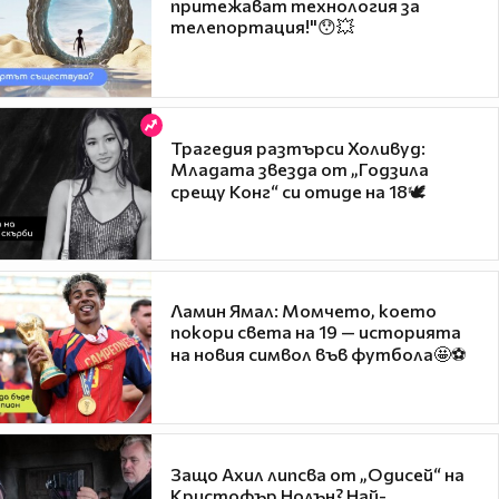
притежават технология за
телепортация!"😯💥
Трагедия разтърси Холивуд:
Младата звезда от „Годзила
срещу Конг“ си отиде на 18🕊️
Ламин Ямал: Момчето, което
покори света на 19 — историята
на новия символ във футбола🤩⚽
Защо Ахил липсва от „Одисей“ на
Кристофър Нолън? Най-