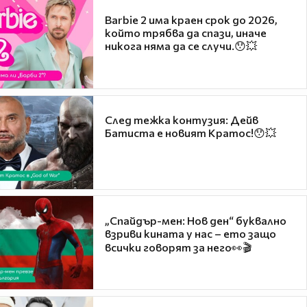
Barbie 2 има краен срок до 2026,
който трябва да спази, иначе
никога няма да се случи.😯💥
След тежка контузия: Дейв
Батиста е новият Кратос!😯💥
„Спайдър-мен: Нов ден“ буквално
взриви кината у нас – ето защо
всички говорят за него👀🎬