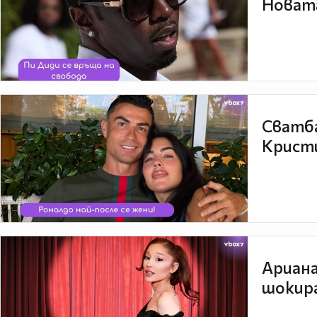
Новата
Сватба
Кристи
Ариана
шокира