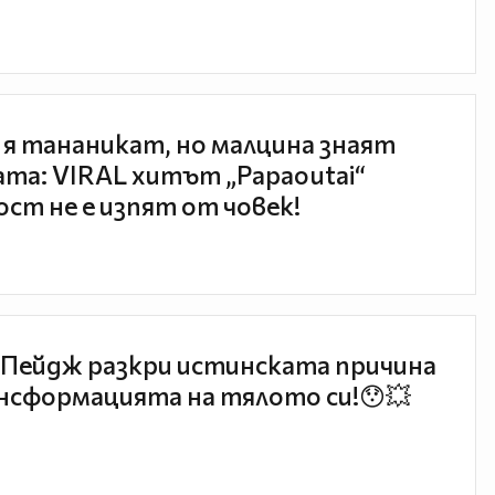
 я тананикат, но малцина знаят
та: VIRAL хитът „Papaoutai“
ст не е изпят от човек!
Пейдж разкри истинската причина
нсформацията на тялото си!😯💥