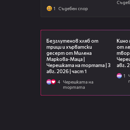
Съдеб
1
Съдебен спор
16:02
Безглутенов хляб от
Кино
трици и хърватски
от ле
десерт от Милена
творц
Маркова-Маца |
Чере
Черешката на тортата | 3
авг. 
авг. 2026 | част 1
1
4
Черешката на
тортата