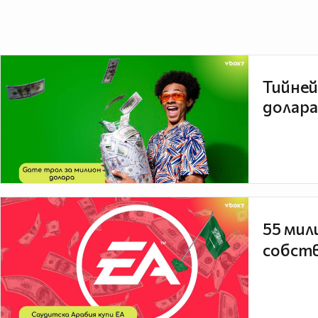
Тийней
долара
55 мил
собств