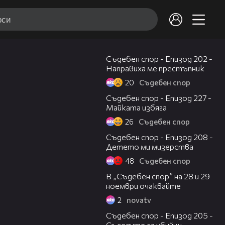
45:06
Съдебен спор - Епизод 202 -
Направиха ме престъпник
20
Съдебен спор
46:14
Съдебен спор - Епизод 227 -
Майката избяга
26
Съдебен спор
46:30
Съдебен спор - Епизод 208 -
Детето ми мизерства
48
Съдебен спор
00:30
В „Съдебен спор” на 28 и 29
ноември очаквайте
2
novatv
45:49
Съдебен спор - Епизод 205 -
Съседите са убийци