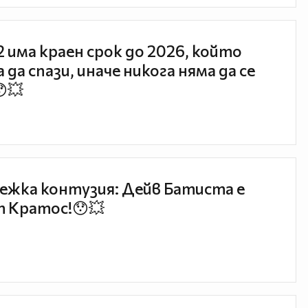
 2 има краен срок до 2026, който
 да спази, иначе никога няма да се
😯💥
ежка контузия: Дейв Батиста е
 Кратос!😯💥