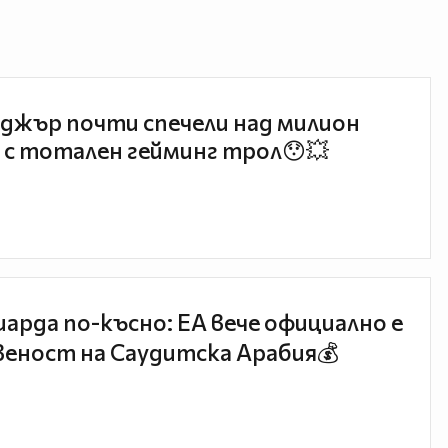
джър почти спечели над милион
 с тотален гейминг трол😯💥
иарда по-късно: EA вече официално е
еност на Саудитска Арабия💰