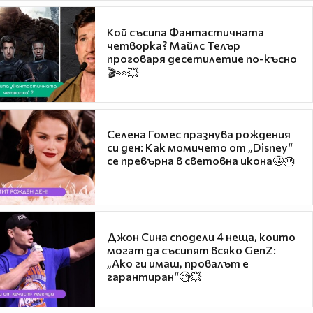
Кой съсипа Фантастичната
четворка? Майлс Телър
проговаря десетилетие по-късно
🎬👀💥
Селена Гомес празнува рождения
си ден: Как момичето от „Disney“
се превърна в световна икона🤩🎂
Джон Сина сподели 4 неща, които
могат да съсипят всяко GenZ:
„Ако ги имаш, провалът е
гарантиран“🧐💥