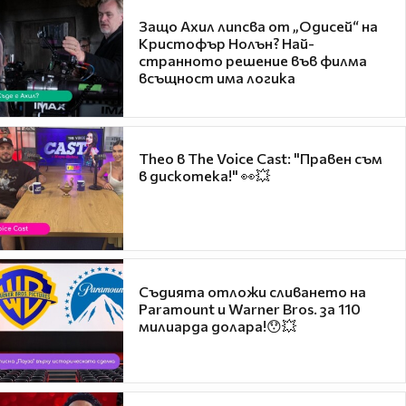
Защо Ахил липсва от „Одисей“ на
Кристофър Нолън? Най-
странното решение във филма
всъщност има логика
Theo в The Voice Cast: "Правен съм
в дискотека!" 👀💥
Съдията отложи сливането на
Paramount и Warner Bros. за 110
милиарда долара!😯💥