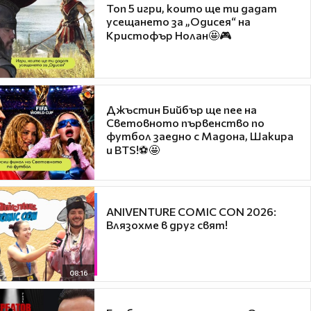
Топ 5 игри, които ще ти дадат
усещането за „Одисея“ на
Кристофър Нолан🤩🎮
Джъстин Бийбър ще пее на
Световното първенство по
футбол заедно с Мадона, Шакира
и BTS!⚽🤩
ANIVENTURE COMIC CON 2026:
Влязохме в друг свят!
08:16