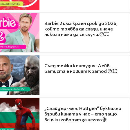
Barbie 2 има краен срок до 2026,
който трябва да спази, иначе
никога няма да се случи.😯💥
След тежка контузия: Дейв
Батиста е новият Кратос!😯💥
„Спайдър-мен: Нов ден“ буквално
взриви кината у нас – ето защо
всички говорят за него👀🎬