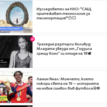
Изследовател на НЛО: "САЩ
притежават технология за
телепортация!"😯💥
Трагедия разтърси Холивуд:
Младата звезда от „Годзила
срещу Конг“ си отиде на 18🕊️
Ламин Ямал: Момчето, което
покори света на 19 — историята
на новия символ във футбола🤩⚽