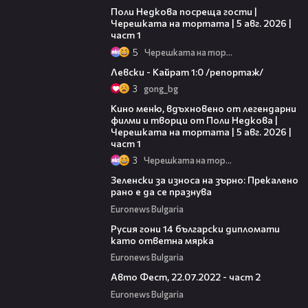
Поли Недкова посреща гости |
Черешката на тортата | 5 авг. 2026 |
част 1
5
Черешката на тортата
05:57
Левски - Кайрат 1:0 /репортаж/
3
gong_bg
15:39
Кино меню, вдъхновено от легендарни
филми и творци от Поли Недкова |
Черешката на тортата | 5 авг. 2026 |
част 1
3
Черешката на тортата
00:56
Зеленски за износа на зърно: Прекалено
рано е да се празнува
Euronews Bulgaria
01:02
Русия гони 14 български дипломати
като ответна мярка
Euronews Bulgaria
08:03
Авто Фест, 22.07.2022 - част 2
Euronews Bulgaria
01:01