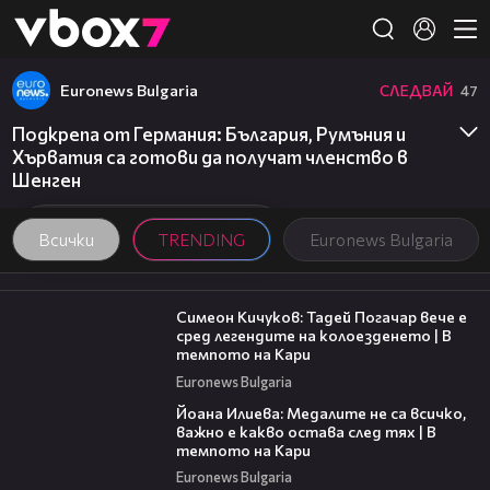
Member of
👾
Euronews Bulgaria
СЛЕДВАЙ
47
Подкрепа от Германия: България, Румъния и
Хърватия са готови да получат членство в
Шенген
Всички
TRENDING
Euronews Bulgaria
11:23
Симеон Кичуков: Тадей Погачар вече е
сред легендите на колоезденето | В
темпото на Кари
Euronews Bulgaria
14:33
Йоана Илиева: Медалите не са всичко,
важно е какво остава след тях | В
темпото на Кари
Euronews Bulgaria
19:25