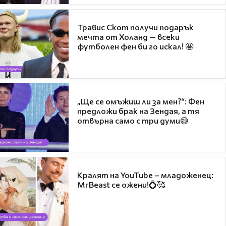
Травис Скот получи подарък
мечта от Холанд — всеки
футболен фен би го искал! 🤩
„Ще се омъжиш ли за мен?“: Фен
предложи брак на Зендая, а тя
отвърна само с три думи😅
Кралят на YouTube – младоженец:
MrBeast се ожени!💍🥰