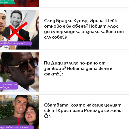
След Брадли Купър, Ирина Шейк
отново е влюбена? Новият мъж
до супермодела разпали лавина от
слухове🧐
Пи Диди излиза по-рано от
затвора? Новата дата вече е
факт!💥
Сватбата, която чакаше целият
свят! Кристиано Роналдо се жени!
💍🍾