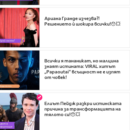
Ариана Гранде изчезва?!
Решението ѝ шокира всички!😯💥
Всички я тананикат, но малцина
знаят истината: VIRAL хитът
„Papaoutai“ всъщност не е изпят
от човек!
Елиът Пейдж разкри истинската
причина за трансформацията на
тялото си!😯💥