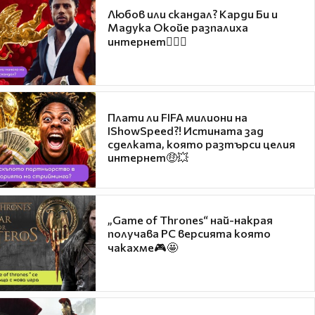
Любов или скандал? Карди Би и
Мадука Окойе разпалиха
интернет❤️‍🔥🔥
Плати ли FIFA милиони на
IShowSpeed?! Истината зад
сделката, която разтърси целия
интернет🤑💥
„Game of Thrones“ най-накрая
получава PC версията която
чакахме🎮🤩