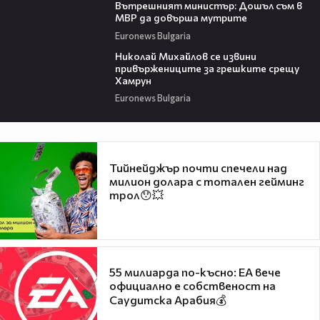
Вътрешният министър: Дошъл съм в
МВР да довърша мутрите
Euronews Bulgaria
06:48
Николай Михайлов се извини
привържениците за грешките срещу
Хамрун
Euronews Bulgaria
Тийнейджър почти спечели над
милион долара с тотален гейминг
трол😯💥
55 милиарда по-късно: EA вече
официално е собственост на
Саудитска Арабия💰