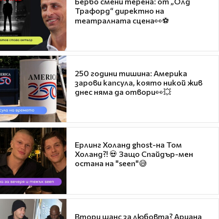
Бербо смени терена: от „Олд
Трафорд“ директно на
театралната сцена👀⚽
250 години тишина: Америка
зарови капсула, която никой жив
днес няма да отвори👀💥
Ерлинг Холанд ghost-на Том
Холанд?! 💀 Защо Спайдър-мен
остана на "seen"😅
Втори шанс за любовта? Ариана