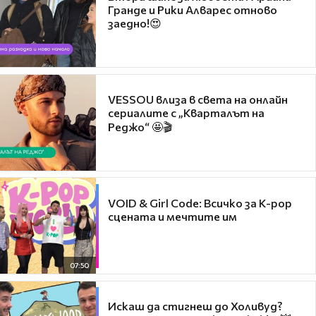
Гранде и Рики Алварес отново
заедно!😍
VESSOU влиза в света на онлайн
сериалите с „Кварталът на
Реджо“ 🤩🎬
VOID & Girl Code: Всичко за K-pop
сцената и мечтите им
07:50
Искаш да стигнеш до Холивуд?