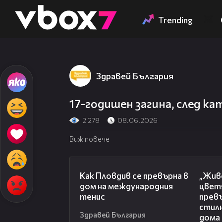
Member of
👾
Trending
Здравей България
17-годишен загина, след ка
2 278
08.06.2026
Виж повече
03:09
Как Пловдив се превърна в
„Живе
дом на международния
цвет
тенис
превъ
стил
Здравей България
дома