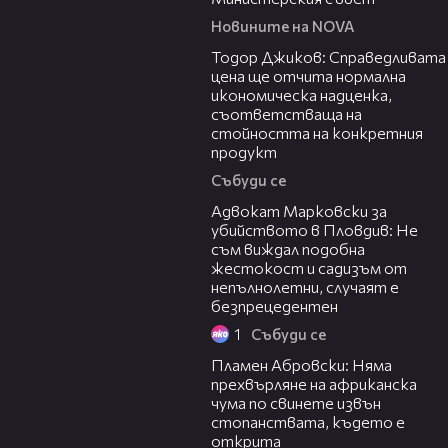
Новините на NOVA
14:10
Тодор Джиков: Справедливата
цена ще отчита нормална
икономическа надценка,
съответстваща на
стойността на конкретния
продукт
Събуди се
11:09
Адвокат Марковски за
убийството в Пловдив: Не
съм виждал подобна
жестокост и садизъм от
непълнолетни, случаят е
безпрецедентен
1
Събуди се
13:17
Пламен Абровски: Няма
прехвърляне на африканска
чума по свинете извън
стопанствата, където е
открита