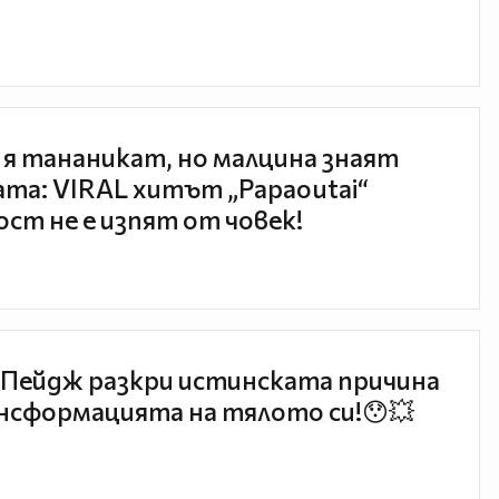
 я тананикат, но малцина знаят
та: VIRAL хитът „Papaoutai“
ст не е изпят от човек!
Пейдж разкри истинската причина
нсформацията на тялото си!😯💥