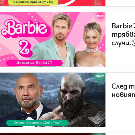
Barbie
трябва
случи.
След т
новият