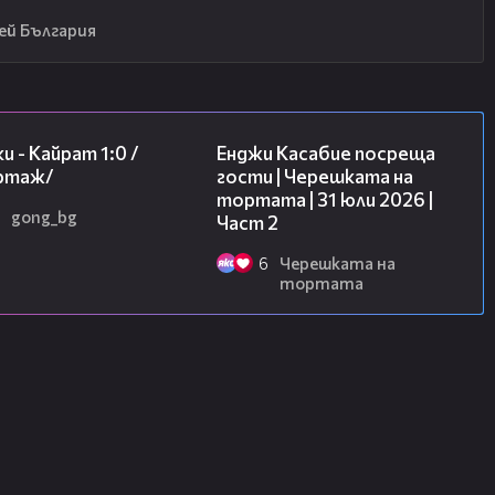
ей България
05:57
16:45
и - Кайрат 1:0 /
Енджи Касабие посреща
ртаж/
гости | Черешката на
тортата | 31 юли 2026 |
gong_bg
Част 2
6
Черешката на
тортата