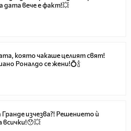
 дата вече е факт!💥
та, която чакаше целият свят!
ано Роналдо се жени!💍🍾
 Гранде изчезва?! Решението ѝ
 всички!😯💥