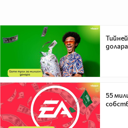
Тийней
долара
55 мил
собств