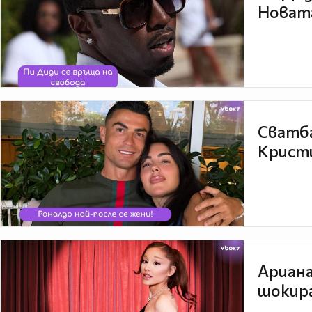
Новата
Сватба
Кристи
Ариана
шокира