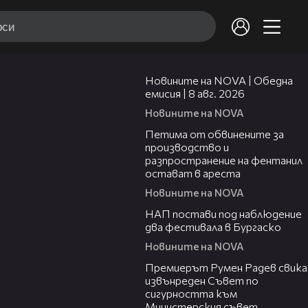
19:28
Новините на NOVA | Обедна
емисия | 8 авг. 2026
Новините на NOVA
00:43
Петима от обвинените за
производство и
разпространение на фентанил
остават в ареста
Новините на NOVA
02:02
НАП постави под наблюдение
два фестивала в Бургаско
Новините на NOVA
00:27
Премиерът Румен Радев свика
извънреден Съвет по
сигурността към
Министерския съвет