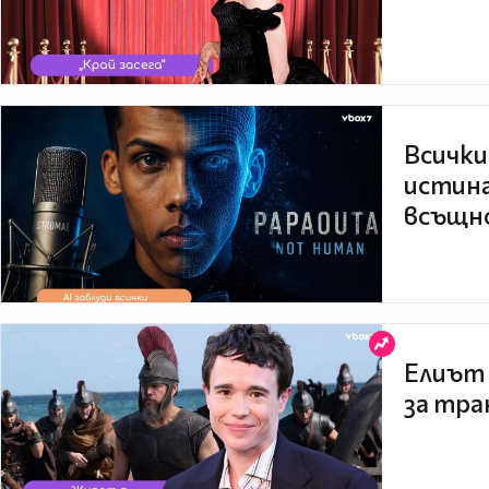
Всички
истина
всъщно
Елиът 
за тра