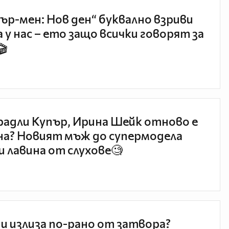
ър-мен: Нов ден“ буквално взриви
 у нас – ето защо всички говорят за
🎬
радли Купър, Ирина Шейк отново е
а? Новият мъж до супермодела
и лавина от слухове🧐
и излиза по-рано от затвора?