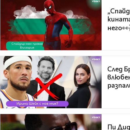
„Спайд
кината
него👀
След Б
влюбен
разпал
Пи Дид