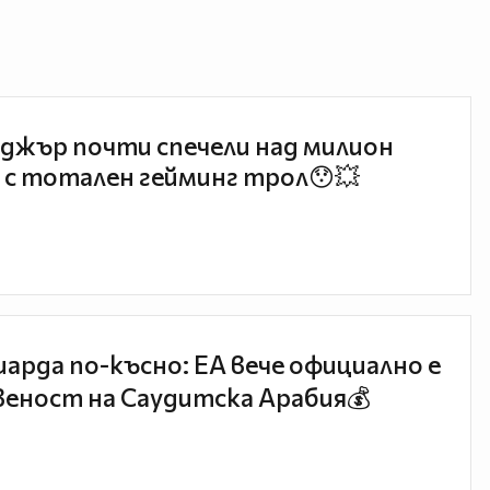
джър почти спечели над милион
 с тотален гейминг трол😯💥
иарда по-късно: EA вече официално е
еност на Саудитска Арабия💰