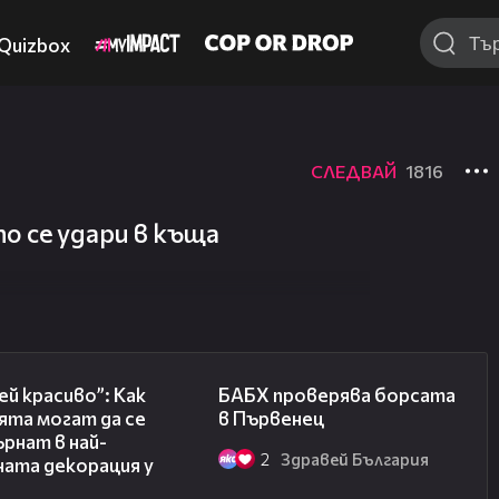
Quizbox
СЛЕДВАЙ
1816
то се удари в къща
04:11
03:57
й красиво”: Как
БАБХ проверява борсата
ята могат да се
в Първенец
рнат в най-
2
Здравей България
ната декорация у