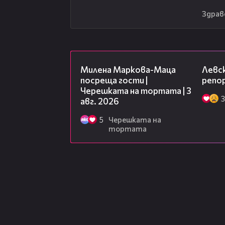
Здрав
20:17
Милена Маркова-Маца
Левск
посреща гости |
репо
Черешката на тортата | 3
3
авг. 2026
5
Черешката на
тортата