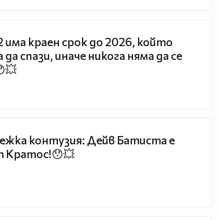
 2 има краен срок до 2026, който
 да спази, иначе никога няма да се
😯💥
ежка контузия: Дейв Батиста е
 Кратос!😯💥