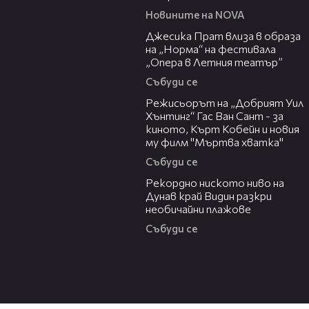
Новините на NOVA
05:46
Джесика Прат влиза в образа
на „Норма“ на фестивала
„Опера в Летния театър”
Събуди се
13:42
Режисьорът на „Добрият Уил
Хънтинг“ Гас Ван Сант - за
киното, Кърт Кобейн и новия
му филм "Мъртва хватка"
Събуди се
03:48
Рекордно ниското ниво на
Дунав край Видин разкри
необичайни плажове
Събуди се