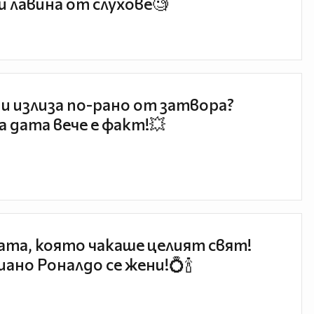
и лавина от слухове🧐
и излиза по-рано от затвора?
 дата вече е факт!💥
та, която чакаше целият свят!
ано Роналдо се жени!💍🍾