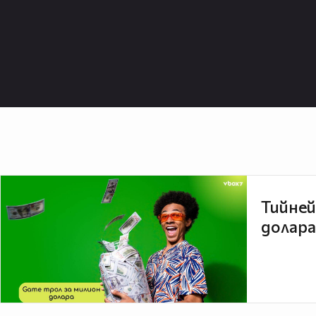
Тийней
долара