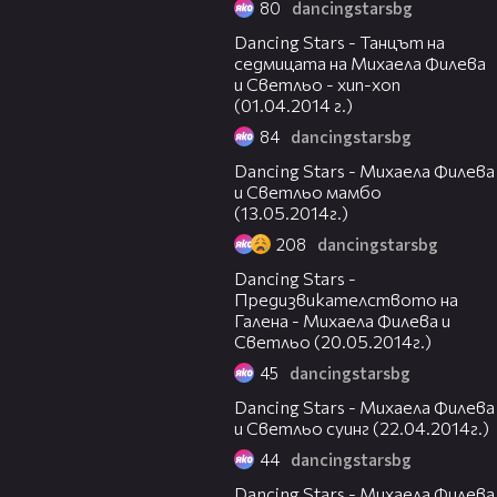
80
dancingstarsbg
13:15
Dancing Stars - Танцът на
седмицата на Михаела Филева
и Светльо - хип-хоп
(01.04.2014 г.)
84
dancingstarsbg
12:55
Dancing Stars - Михаела Филева
и Светльо мамбо
(13.05.2014г.)
208
dancingstarsbg
09:21
Dancing Stars -
Предизвикателството на
Галена - Михаела Филева и
Светльо (20.05.2014г.)
45
dancingstarsbg
10:44
Dancing Stars - Михаела Филева
и Светльо суинг (22.04.2014г.)
44
dancingstarsbg
15:00
Dancing Stars - Михаела Филева