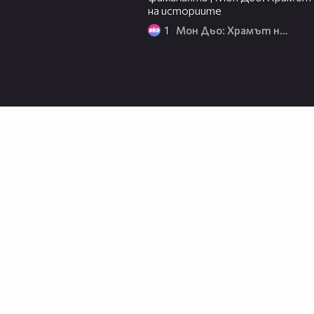
на историите
1
Мон Дьо: Храмът на историите