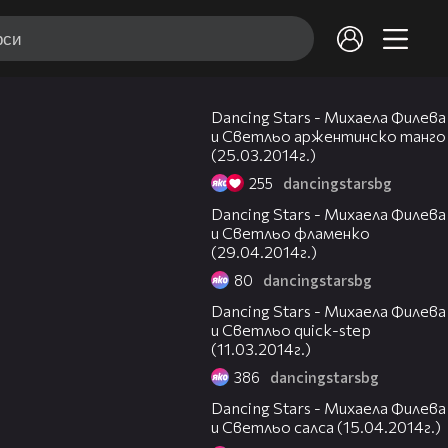
10:20
Dancing Stars - Михаела Филева
и Светльо аржентинско танго
(25.03.2014г.)
255
dancingstarsbg
15:04
Dancing Stars - Михаела Филева
и Светльо фламенко
(29.04.2014г.)
80
dancingstarsbg
08:11
Dancing Stars - Михаела Филева
и Светльо quick-step
(11.03.2014г.)
386
dancingstarsbg
12:41
Dancing Stars - Михаела Филева
и Светльо салса (15.04.2014г.)