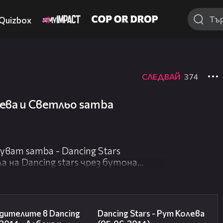
Quizbox
СЛЕДВАЙ
374
лева и Светльо samba
ват samba - Dancing Stars
ла на Dancing stars чрез бутона
то един танц и новина от
01:17
02:33
дителите в Dancing
Dancing Stars - Рут Колева