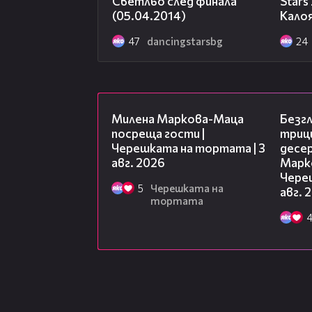
Светльо след финала
Stars
(05.04.2014)
Калоя
47
dancingstarsbg
24
20:17
Милена Маркова-Маца
Безг
посреща гости |
триц
Черешката на тортата | 3
десе
авг. 2026
Марк
Чере
5
Черешката на
авг. 
тортата