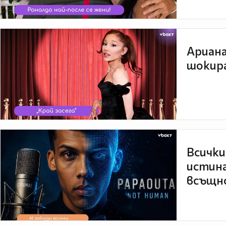
Ариана
шокира
Всички
истина
всъщно