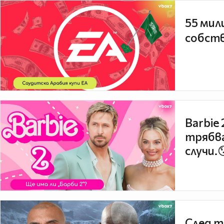
55 мил
собств
Barbie
трябва
случи.
След т