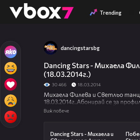
Member of
👾
Trending
dancingstarsbg
Dancing Stars - Михаела Фи
(18.03.2014г.)
30 466
18.03.2014
Михаела Филева и Светльо танцу
18.03.2014г..Абонирай се за профи
„Абонирам се” и не пропускай ни
Виж повече
бляскавата сцена на шоуто!
01:21
Dancing Stars - Михаела и
Побе