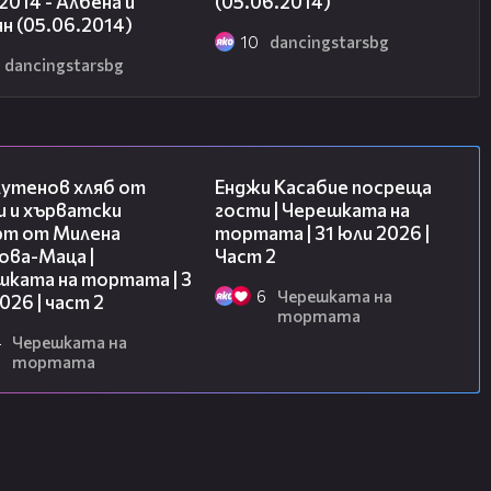
 2014 - Албена и
(05.06.2014)
н (05.06.2014)
10
dancingstarsbg
dancingstarsbg
15:35
16:45
лутенов хляб от
Енджи Касабие посреща
и и хърватски
гости | Черешката на
рт от Милена
тортата | 31 юли 2026 |
ова-Маца |
Част 2
шката на тортата | 3
6
Черешката на
2026 | част 2
тортата
4
Черешката на
тортата