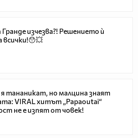
 Гранде изчезва?! Решението ѝ
 всички!😯💥
 я тананикат, но малцина знаят
та: VIRAL хитът „Papaoutai“
ст не е изпят от човек!