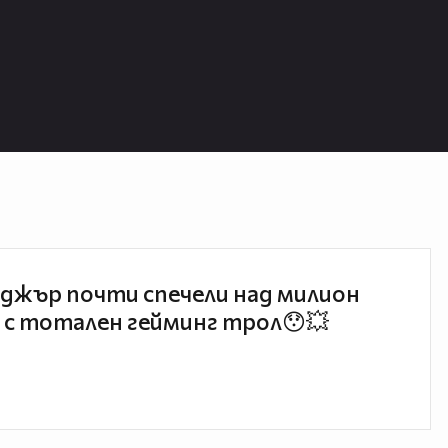
джър почти спечели над милион
 с тотален гейминг трол😯💥