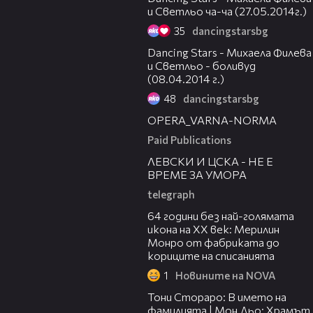
и Светльо ча-ча (27.05.2014г.)
35
dancingstarsbg
11:13
Dancing Stars - Михаела Филева
и Светльо - боливуд
(08.04.2014 г.)
48
dancingstarsbg
00:30
OPERA_VARNA-NORMA
Paid Publications
31:36
ЛЕВСКИ И ЦСКА - НЕ Е
ВРЕМЕ ЗА УМОРА
telegraph
00:38
64 години без най-голямата
икона на XX век: Мерилин
Монро от фабриката до
кориците на списанията
1
Новините на NOVA
01:17:16
Тони Стораро: В името на
фамилията | Мон Дьо: Храмът