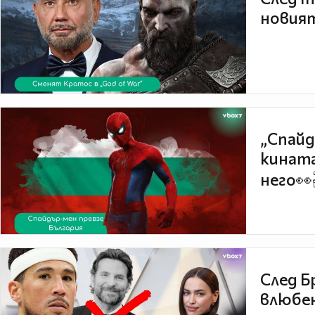
новият
„Спайд
кината
него👀
След Б
влюбен