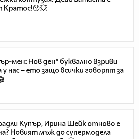
 Кратос!😯💥
ър-мен: Нов ден“ буквално взриви
 у нас – ето защо всички говорят за
🎬
радли Купър, Ирина Шейк отново е
а? Новият мъж до супермодела