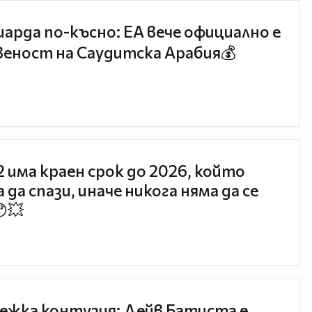
иарда по-късно: EA вече официално е
еност на Саудитска Арабия💰
 2 има краен срок до 2026, който
 да спази, иначе никога няма да се
😯💥
ежка контузия: Дейв Батиста е