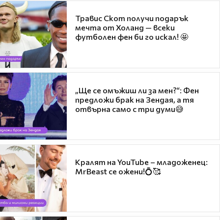
Травис Скот получи подарък
мечта от Холанд — всеки
футболен фен би го искал! 🤩
„Ще се омъжиш ли за мен?“: Фен
предложи брак на Зендая, а тя
отвърна само с три думи😅
Кралят на YouTube – младоженец:
MrBeast се ожени!💍🥰