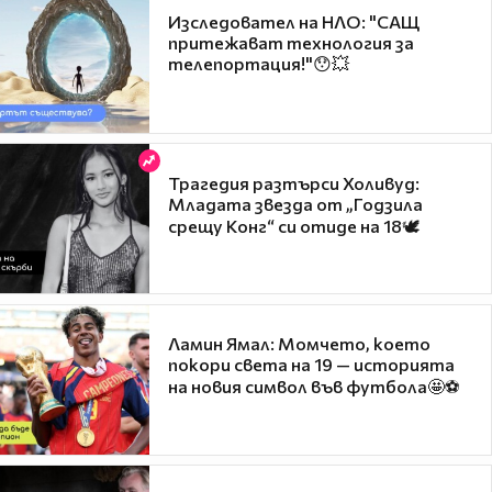
Изследовател на НЛО: "САЩ
притежават технология за
телепортация!"😯💥
Трагедия разтърси Холивуд:
Младата звезда от „Годзила
срещу Конг“ си отиде на 18🕊️
Ламин Ямал: Момчето, което
покори света на 19 — историята
на новия символ във футбола🤩⚽