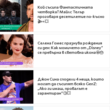
Кой съсипа Фантастичната
четворка? Майлс Телър
проговаря десетилетие по-късно
🎬👀💥
Селена Гомес празнува рождения
си ден: Как момичето от „Disney“
се превърна в световна икона🤩🎂
Джон Сина сподели 4 неща, които
могат да съсипят всяко GenZ:
„Ако ги имаш, провалът е
гарантиран“🧐💥