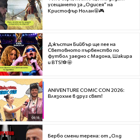
усещането за „Одисея“ на
Кристофър Нолан🤩🎮
Джъстин Бийбър ще пее на
Световното първенство по
футбол заедно с Мадона, Шакира
и BTS!⚽🤩
ANIVENTURE COMIC CON 2026:
Влязохме в друг свят!
08:16
Бербо смени терена: от „Олд