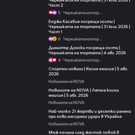
Част 2
5
Черешката на тортата
10:44
Енджи Касабие посреща гости |
Черешката на тортата | 31 юли 2026 |
Част 1
6
Черешката на тортата
17:43
Димитър Донски посреща гости |
Черешката на тортата | 4 авг. 2026
4
Черешката на тортата
03:37
Спортни новини | Късна емисия | 5 авг.
2026
Новините на NOVA
20:06
Новините на NOVA | Лятна късна
емисия | 5 авг. 2026
Новините на NOVA
01:14
Най-малко 21 жертви и десетки ранени
при нови масирани удари в Украйна
Новините на NOVA
01:06
Мъж почина след жесток побой в