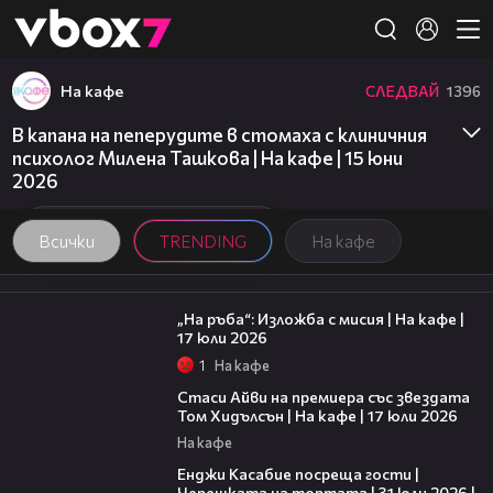
Member of
👾
На кафе
СЛЕДВАЙ
1396
В капана на пеперудите в стомаха с клиничния
психолог Милена Ташкова | На кафе | 15 юни
2026
Всички
TRENDING
На кафе
09:09
„На ръба“: Изложба с мисия | На кафе |
17 юли 2026
1
На кафе
02:58
Стаси Айви на премиера със звездата
Том Хидълсън | На кафе | 17 юли 2026
На кафе
16:45
Енджи Касабие посреща гости |
Черешката на тортата | 31 юли 2026 |