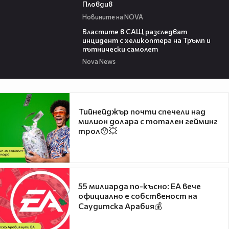
Пловдив
Новините на NOVA
00:39
Властите в САЩ разследват
инцидент с хеликоптера на Тръмп и
пътнически самолет
Nova News
Тийнейджър почти спечели над
милион долара с тотален гейминг
трол😯💥
55 милиарда по-късно: EA вече
официално е собственост на
Саудитска Арабия💰