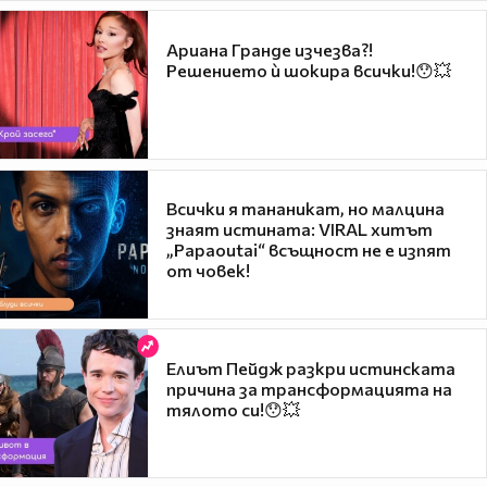
Ариана Гранде изчезва?!
Решението ѝ шокира всички!😯💥
Всички я тананикат, но малцина
знаят истината: VIRAL хитът
„Papaoutai“ всъщност не е изпят
от човек!
Елиът Пейдж разкри истинската
причина за трансформацията на
тялото си!😯💥