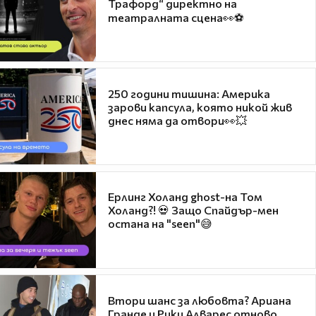
Трафорд“ директно на
театралната сцена👀⚽
250 години тишина: Америка
зарови капсула, която никой жив
днес няма да отвори👀💥
Ерлинг Холанд ghost-на Том
Холанд?! 💀 Защо Спайдър-мен
остана на "seen"😅
Втори шанс за любовта? Ариана
Гранде и Рики Алварес отново