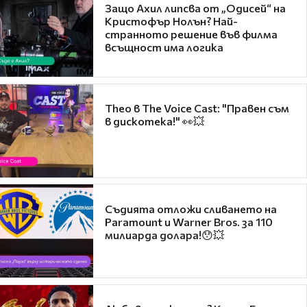
Защо Ахил липсва от „Одисей“ на
Кристофър Нолън? Най-
странното решение във филма
всъщност има логика
Theo в The Voice Cast: "Правен съм
в дискотека!" 👀💥
Съдията отложи сливането на
Paramount и Warner Bros. за 110
милиарда долара!😯💥