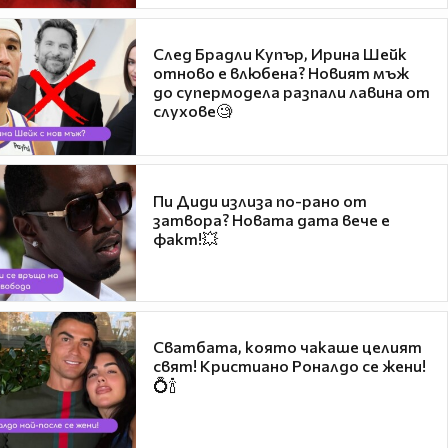
След Брадли Купър, Ирина Шейк
отново е влюбена? Новият мъж
до супермодела разпали лавина от
слухове🧐
Пи Диди излиза по-рано от
затвора? Новата дата вече е
факт!💥
Сватбата, която чакаше целият
свят! Кристиано Роналдо се жени!
💍🍾