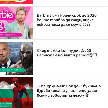
Barbie 2 има краен срок до 2026,
който трябва да спази, иначе
никога няма да се случи.😯💥
След тежка контузия: Дейв
Батиста е новият Кратос!😯💥
„Спайдър-мен: Нов ден“ буквално
взриви кината у нас – ето защо
всички говорят за него👀🎬