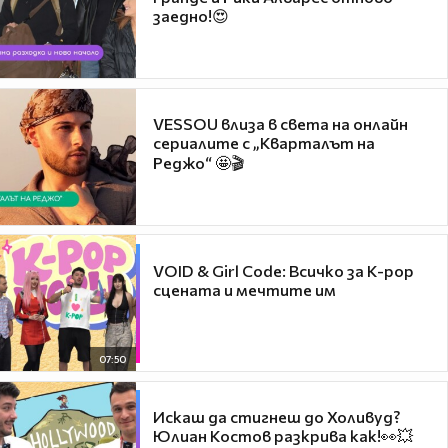
заедно!😍
VESSOU влиза в света на онлайн
сериалите с „Кварталът на
Реджо“ 🤩🎬
VOID & Girl Code: Всичко за K-pop
сцената и мечтите им
07:50
Искаш да стигнеш до Холивуд?
Юлиан Костов разкрива как!👀💥