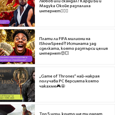
Любов или скандал? Карди Би и
Мадука Окойе разпалиха
интернет❤️‍🔥🔥
Плати ли FIFA милиони на
IShowSpeed?! Истината зад
сделката, която разтърси целия
интернет🤑💥
„Game of Thrones“ най-накрая
получава PC версията която
чакахме🎮🤩
Топ 5 игри, които ще ти дадат