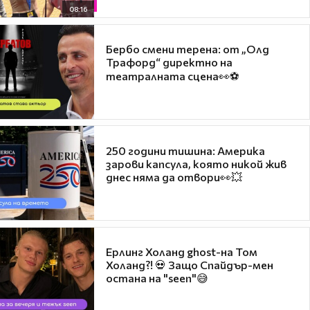
08:16
Бербо смени терена: от „Олд
Трафорд“ директно на
театралната сцена👀⚽
250 години тишина: Америка
зарови капсула, която никой жив
днес няма да отвори👀💥
Ерлинг Холанд ghost-на Том
Холанд?! 💀 Защо Спайдър-мен
остана на "seen"😅