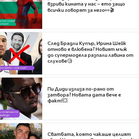
взриви кината у нас – ето защо
всички говорят за него👀🎬
След Брадли Купър, Ирина Шейк
отново е влюбена? Новият мъж
до супермодела разпали лавина от
слухове🧐
Пи Диди излиза по-рано от
затвора? Новата дата вече е
факт!💥
Сватбата, която чакаше целият