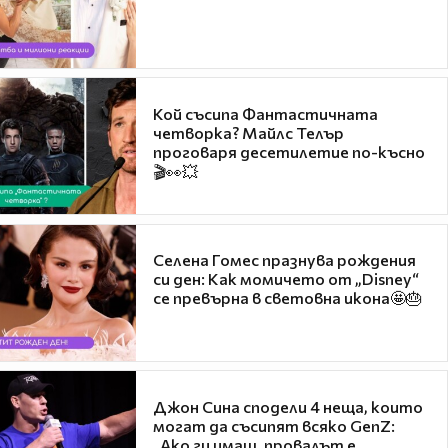
Кой съсипа Фантастичната
четворка? Майлс Телър
проговаря десетилетие по-късно
🎬👀💥
Селена Гомес празнува рождения
си ден: Как момичето от „Disney“
се превърна в световна икона🤩🎂
Джон Сина сподели 4 неща, които
могат да съсипят всяко GenZ:
„Ако ги имаш, провалът е