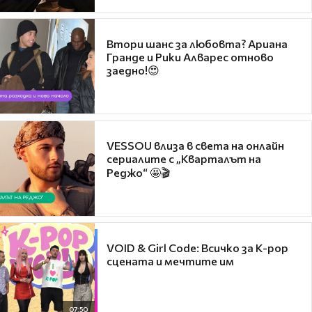
Втори шанс за любовта? Ариана
Гранде и Рики Алварес отново
заедно!😍
VESSOU влиза в света на онлайн
сериалите с „Кварталът на
Реджо“ 🤩🎬
VOID & Girl Code: Всичко за K-pop
сцената и мечтите им
07:50