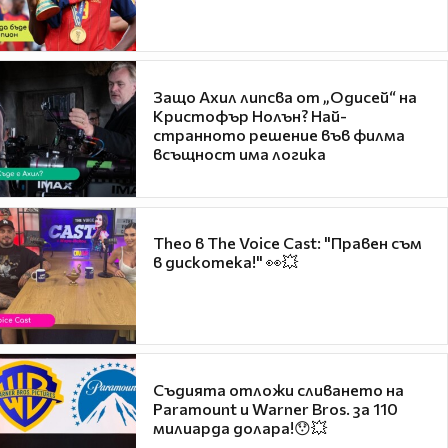
Защо Ахил липсва от „Одисей“ на
Кристофър Нолън? Най-
странното решение във филма
всъщност има логика
Theo в The Voice Cast: "Правен съм
в дискотека!" 👀💥
Съдията отложи сливането на
Paramount и Warner Bros. за 110
милиарда долара!😯💥