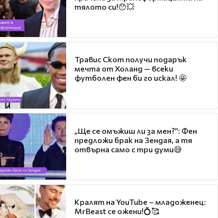
тялото си!😯💥
Травис Скот получи подарък
мечта от Холанд — всеки
футболен фен би го искал! 🤩
„Ще се омъжиш ли за мен?“: Фен
предложи брак на Зендая, а тя
отвърна само с три думи😅
Кралят на YouTube – младоженец:
MrBeast се ожени!💍🥰