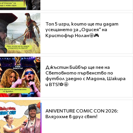
Топ 5 игри, които ще ти дадат
усещането за „Одисея“ на
Кристофър Нолан🤩🎮
Джъстин Бийбър ще пее на
Световното първенство по
футбол заедно с Мадона, Шакира
и BTS!⚽🤩
ANIVENTURE COMIC CON 2026:
Влязохме в друг свят!