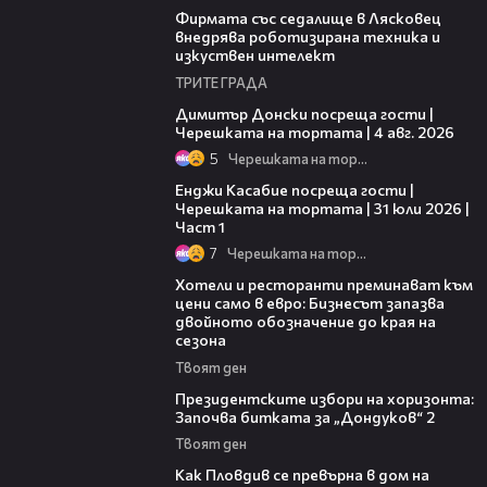
Фирмата със седалище в Лясковец
внедрява роботизирана техника и
изкуствен интелект
ТРИТЕ ГРАДА
17:43
Димитър Донски посреща гости |
Черешката на тортата | 4 авг. 2026
5
Черешката на тортата
10:44
Енджи Касабие посреща гости |
Черешката на тортата | 31 юли 2026 |
Част 1
7
Черешката на тортата
05:54
Хотели и ресторанти преминават към
цени само в евро: Бизнесът запазва
двойното обозначение до края на
сезона
Твоят ден
15:44
Президентските избори на хоризонта:
Започва битката за „Дондуков“ 2
Твоят ден
03:09
Как Пловдив се превърна в дом на