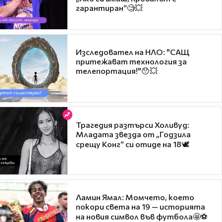
гарантиран“🧐💥
Изследовател на НЛО: "САЩ
притежават технология за
телепортация!"😯💥
Трагедия разтърси Холивуд:
Младата звезда от „Годзила
срещу Конг“ си отиде на 18🕊️
Ламин Ямал: Момчето, което
покори света на 19 — историята
на новия символ във футбола🤩⚽