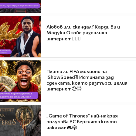
Любов или скандал? Карди Би и
Мадука Окойе разпалиха
интернет❤️‍🔥🔥
Плати ли FIFA милиони на
IShowSpeed?! Истината зад
сделката, която разтърси целия
интернет🤑💥
„Game of Thrones“ най-накрая
получава PC версията която
чакахме🎮🤩