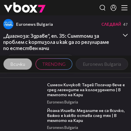
Member of
👾
Euronews Bulgaria
СЛЕДВАЙ
47
„Диагноза: Здраве“, еп. 35: Симптоми за
проблем с кортизола и как да го регулираме
по естествен начи
Всички
TRENDING
Euronews Bulgaria
11:23
Симеон Кичуков: Тадей Погачар вече е
сред легендите на колоезденето | В
темпото на Кари
Euronews Bulgaria
14:33
Йоана Илиева: Медалите не са всичко,
важно е какво остава след тях | В
темпото на Кари
Euronews Bulgaria
00:06