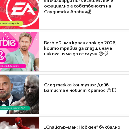
55 милиарда по-късно: EA вече
официално е собственост на
Саудитска Арабия💰
Barbie 2 има краен срок до 2026,
който трябва да спази, иначе
никога няма да се случи.😯💥
След тежка контузия: Дейв
Батиста е новият Кратос!😯💥
„Спайдър-мен: Нов ден“ буквално