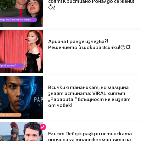
свят! Кристиано Роналдо се жени!
💍🍾
Ариана Гранде изчезва?!
Решението ѝ шокира всички!😯💥
Всички я тананикат, но малцина
знаят истината: VIRAL хитът
„Papaoutai“ всъщност не е изпят
от човек!
Елиът Пейдж разкри истинската
причина за трансформацията на