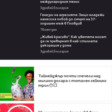
международния тенис
Здравей България
13:28
Генезис на агресията: Защо младежи
нанесоха побой до смърт на 37-
годишен мъж в Пловдив
Твоят ден
04:11
„Живей красиво”: Как цветята могат
да се превърнат в най-стилната
декорация у дома
Здравей България
Тийнейджър почти спечели над
милион долара с тотален гейминг
трол😯💥