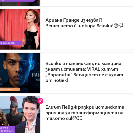
Ариана Гранде изчезва?!
Решението ѝ шокира всички!😯💥
Всички я тананикат, но малцина
знаят истината: VIRAL хитът
„Papaoutai“ всъщност не е изпят
от човек!
Елиът Пейдж разкри истинската
причина за трансформацията на
тялото си!😯💥