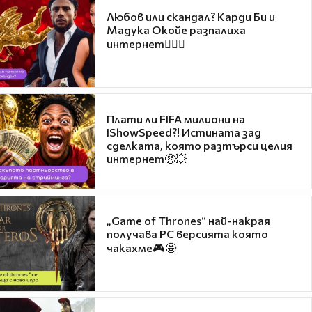
Любов или скандал? Карди Би и
Мадука Окойе разпалиха
интернет❤️‍🔥🔥
Плати ли FIFA милиони на
IShowSpeed?! Истината зад
сделката, която разтърси целия
интернет🤑💥
„Game of Thrones“ най-накрая
получава PC версията която
чакахме🎮🤩