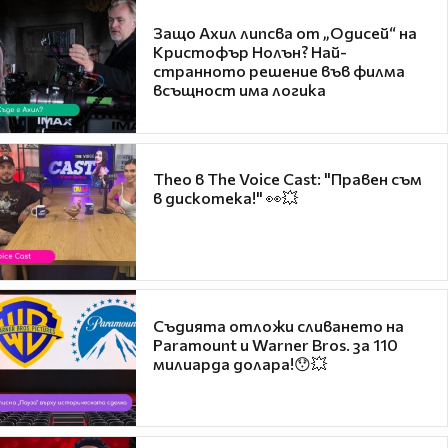
Защо Ахил липсва от „Одисей“ на
Кристофър Нолън? Най-
странното решение във филма
всъщност има логика
Theo в The Voice Cast: "Правен съм
в дискотека!" 👀💥
Съдията отложи сливането на
Paramount и Warner Bros. за 110
милиарда долара!😯💥