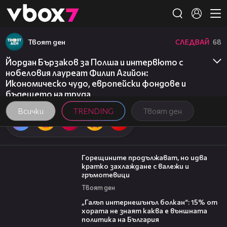
Member of
👾
Твоят ден
СЛЕДВАЙ
68
Йордан Бързаков за Полша и интервюто с
нобеловия лауреат Филип Агийон:
Икономическо чудо, европейски фондове и
бъдещето на труда
Всички
TRENDING
Твоят ден
02:31
Горещините продължават, но идва
кратко захлаждане с валежи и
гръмотевици
Твоят ден
08:08
„Галъп интернешънъл болкан“: 15% от
хората не знаят каква е външната
политика на България