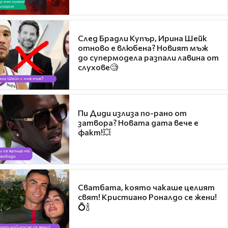
След Брадли Купър, Ирина Шейк
отново е влюбена? Новият мъж
до супермодела разпали лавина от
слухове🧐
Пи Диди излиза по-рано от
затвора? Новата дата вече е
факт!💥
Сватбата, която чакаше целият
свят! Кристиано Роналдо се жени!
💍🍾