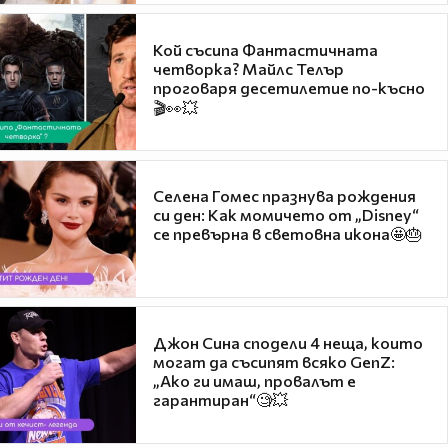
Кой съсипа Фантастичната
четворка? Майлс Телър
проговаря десетилетие по-късно
🎬👀💥
Селена Гомес празнува рождения
си ден: Как момичето от „Disney“
се превърна в световна икона🤩🎂
Джон Сина сподели 4 неща, които
могат да съсипят всяко GenZ:
„Ако ги имаш, провалът е
гарантиран“🧐💥