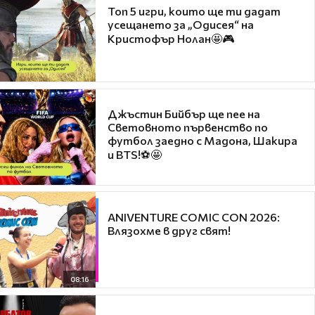
Топ 5 игри, които ще ти дадат
усещането за „Одисея“ на
Кристофър Нолан🤩🎮
Джъстин Бийбър ще пее на
Световното първенство по
футбол заедно с Мадона, Шакира
и BTS!⚽🤩
ANIVENTURE COMIC CON 2026:
Влязохме в друг свят!
08:16