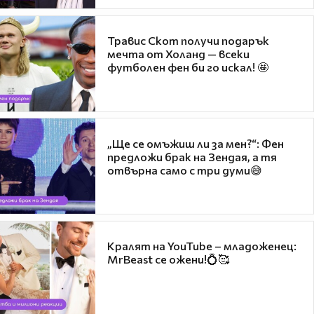
Травис Скот получи подарък
мечта от Холанд — всеки
футболен фен би го искал! 🤩
„Ще се омъжиш ли за мен?“: Фен
предложи брак на Зендая, а тя
отвърна само с три думи😅
Кралят на YouTube – младоженец:
MrBeast се ожени!💍🥰