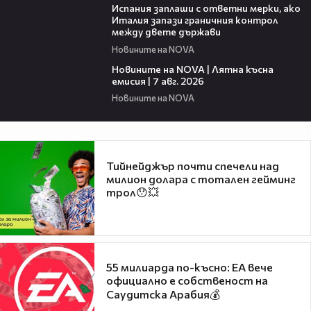
Испания заплаши с ответни мерки, ако
Италия запази граничния контрол
между двете държави
Новините на NOVA
21:18
Новините на NOVA | Лятна късна
емисия | 7 авг. 2026
Новините на NOVA
Тийнейджър почти спечели над
милион долара с тотален гейминг
трол😯💥
55 милиарда по-късно: EA вече
официално е собственост на
Саудитска Арабия💰