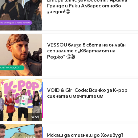
Гранде и Рики Алварес отново
заедно!😍
VESSOU влиза в света на онлайн
сериалите с „Кварталът на
Реджо“ 🤩🎬
VOID & Girl Code: Всичко за K-pop
сцената и мечтите им
07:50
Искаш да стигнеш до Холивуд?