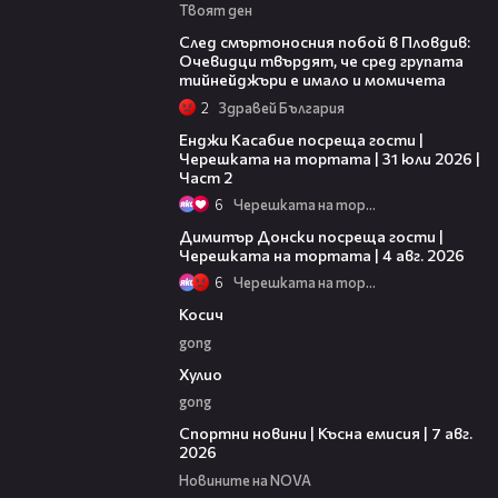
Твоят ден
09:32
След смъртоносния побой в Пловдив:
Очевидци твърдят, че сред групата
тийнейджъри е имало и момичета
2
Здравей България
16:45
Енджи Касабие посреща гости |
Черешката на тортата | 31 юли 2026 |
Част 2
6
Черешката на тортата
17:43
Димитър Донски посреща гости |
Черешката на тортата | 4 авг. 2026
6
Черешката на тортата
10:17
Косич
gong
09:40
Хулио
gong
03:46
Спортни новини | Късна емисия | 7 авг.
2026
Новините на NOVA
00:51