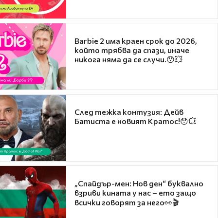
Barbie 2 има краен срок до 2026,
който трябва да спази, иначе
никога няма да се случи.😯💥
След тежка контузия: Дейв
Батиста е новият Кратос!😯💥
„Спайдър-мен: Нов ден“ буквално
взриви кината у нас – ето защо
всички говорят за него👀🎬