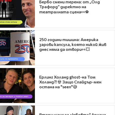
Бербо смени терена: от „Олд
Трафорд“ директно на
театралната сцена👀⚽
250 години тишина: Америка
зарови капсула, която никой жив
днес няма да отвори👀💥
Ерлинг Холанд ghost-на Том
Холанд?! 💀 Защо Спайдър-мен
остана на "seen"😅
Втори шанс за любовта? Ариана