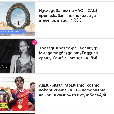
Изследовател на НЛО: "САЩ
притежават технология за
телепортация!"😯💥
Трагедия разтърси Холивуд:
Младата звезда от „Годзила
срещу Конг“ си отиде на 18🕊️
Ламин Ямал: Момчето, което
покори света на 19 — историята
на новия символ във футбола🤩⚽