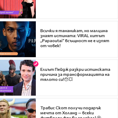
Всички я тананикат, но малцина
знаят истината: VIRAL хитът
„Papaoutai“ всъщност не е изпят
от човек!
Елиът Пейдж разкри истинската
причина за трансформацията на
тялото си!😯💥
Травис Скот получи подарък
мечта от Холанд — всеки
футболен фен би го искал! 🤩