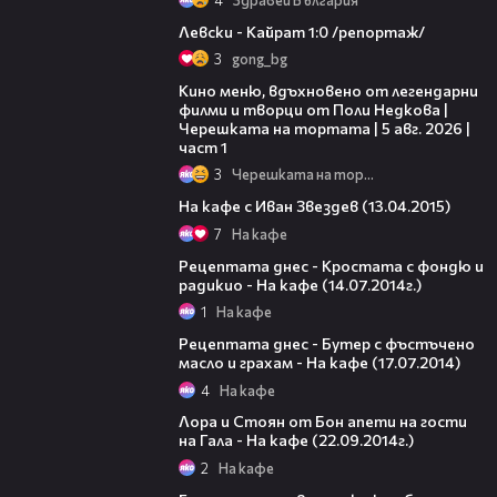
05:57
Левски - Кайрат 1:0 /репортаж/
3
gong_bg
15:39
Кино меню, вдъхновено от легендарни
филми и творци от Поли Недкова |
Черешката на тортата | 5 авг. 2026 |
част 1
3
Черешката на тортата
40:24
На кафе с Иван Звездев (13.04.2015)
7
На кафе
20:02
Рецептата днес - Кростата с фондю и
радикио - На кафе (14.07.2014г.)
1
На кафе
10:41
Рецептата днес - Бутер с фъстъчено
масло и грахам - На кафе (17.07.2014)
4
На кафе
21:45
Лора и Стоян от Бон апети на гости
на Гала - На кафе (22.09.2014г.)
2
На кафе
47:49