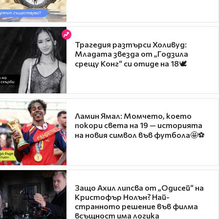
Трагедия разтърси Холивуд:
Младата звезда от „Годзила
срещу Конг“ си отиде на 18🕊️
Ламин Ямал: Момчето, което
покори света на 19 — историята
на новия символ във футбола🤩⚽
Защо Ахил липсва от „Одисей“ на
Кристофър Нолън? Най-
странното решение във филма
всъщност има логика