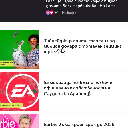
Гала ще изпие своето кафе с бизнес
дамата Валя Червенкова - На кафе
62
На кафе
Тийнейджър почти спечели над
милион долара с тотален гейминг
трол😯💥
55 милиарда по-късно: EA вече
официално е собственост на
Саудитска Арабия💰
Barbie 2 има краен срок до 2026,