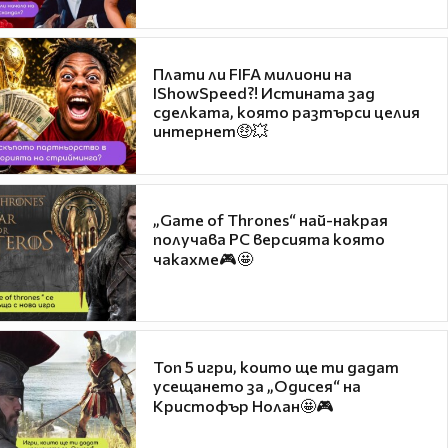
Плати ли FIFA милиони на
IShowSpeed?! Истината зад
сделката, която разтърси целия
интернет🤑💥
„Game of Thrones“ най-накрая
получава PC версията която
чакахме🎮🤩
Топ 5 игри, които ще ти дадат
усещането за „Одисея“ на
Кристофър Нолан🤩🎮