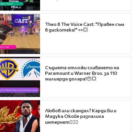
Theo в The Voice Cast: "Правен съм
в дискотека!" 👀💥
Съдията отложи сливането на
Paramount и Warner Bros. за 110
милиарда долара!😯💥
Любов или скандал? Карди Би и
Мадука Окойе разпалиха
интернет❤️‍🔥🔥