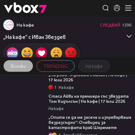
Member of
👾
На кафе
СЛЕДВАЙ
1396
„На кафе” с Иван Звездев
Всички
TRENDING
На кафе
09:09
„На ръба“: Изложба с мисия | На кафе |
17 юли 2026
1
На кафе
02:58
Стаси Айви на премиера със звездата
Том Хидълсън | На кафе | 17 юли 2026
На кафе
06:38
„Опита се да ме засече и изпреварваше
безразсъдно“: Очевидец за
катастрофата край Шереметя
4
Здравей България