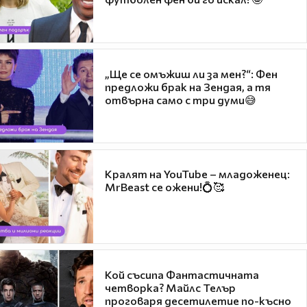
„Ще се омъжиш ли за мен?“: Фен
предложи брак на Зендая, а тя
отвърна само с три думи😅
Кралят на YouTube – младоженец:
MrBeast се ожени!💍🥰
Кой съсипа Фантастичната
четворка? Майлс Телър
проговаря десетилетие по-късно