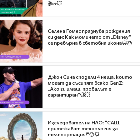
🎬👀💥
Селена Гомес празнува рождения
си ден: Как момичето от „Disney“
се превърна в световна икона🤩🎂
Джон Сина сподели 4 неща, които
могат да съсипят всяко GenZ:
„Ако ги имаш, провалът е
гарантиран“🧐💥
Изследовател на НЛО: "САЩ
притежават технология за
телепортация!"😯💥