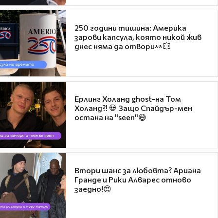
250 години тишина: Америка
зарови капсула, която никой жив
днес няма да отвори👀💥
Ерлинг Холанд ghost-на Том
Холанд?! 💀 Защо Спайдър-мен
остана на "seen"😅
Втори шанс за любовта? Ариана
Гранде и Рики Алварес отново
заедно!😍