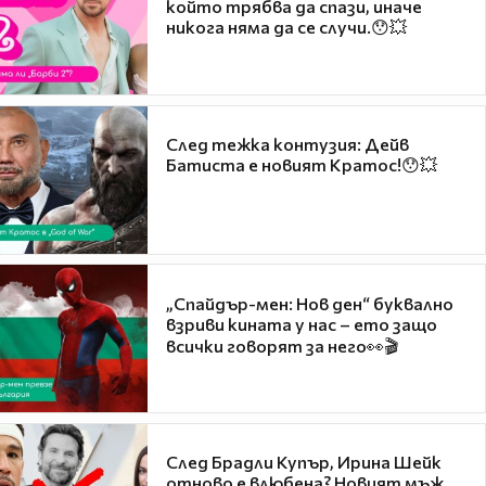
който трябва да спази, иначе
никога няма да се случи.😯💥
След тежка контузия: Дейв
Батиста е новият Кратос!😯💥
„Спайдър-мен: Нов ден“ буквално
взриви кината у нас – ето защо
всички говорят за него👀🎬
След Брадли Купър, Ирина Шейк
отново е влюбена? Новият мъж