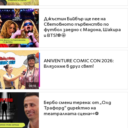
Джъстин Бийбър ще пее на
Световното първенство по
футбол заедно с Мадона, Шакира
и BTS!⚽🤩
ANIVENTURE COMIC CON 2026:
Влязохме в друг свят!
08:16
Бербо смени терена: от „Олд
Трафорд“ директно на
театралната сцена👀⚽