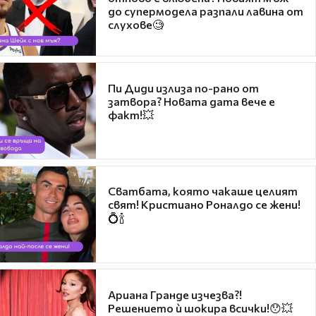
до супермодела разпали лавина от
слухове🧐
Пи Диди излиза по-рано от
затвора? Новата дата вече е
факт!💥
Сватбата, която чакаше целият
свят! Кристиано Роналдо се жени!
💍🍾
Ариана Гранде изчезва?!
Решението ѝ шокира всички!😯💥