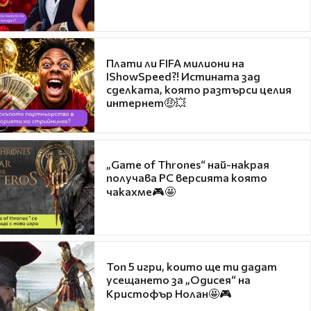
Плати ли FIFA милиони на
IShowSpeed?! Истината зад
сделката, която разтърси целия
интернет🤑💥
„Game of Thrones“ най-накрая
получава PC версията която
чакахме🎮🤩
Топ 5 игри, които ще ти дадат
усещането за „Одисея“ на
Кристофър Нолан🤩🎮