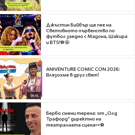
Джъстин Бийбър ще пее на
Световното първенство по
футбол заедно с Мадона, Шакира
и BTS!⚽🤩
ANIVENTURE COMIC CON 2026:
Влязохме в друг свят!
08:16
Бербо смени терена: от „Олд
Трафорд“ директно на
театралната сцена👀⚽