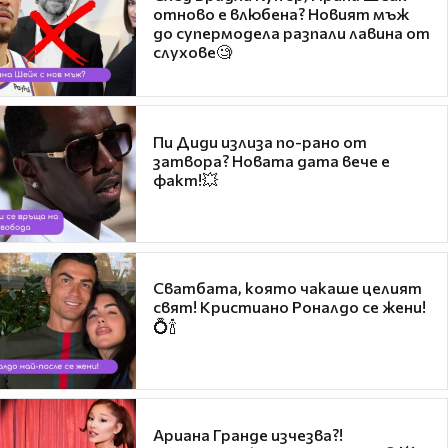
отново е влюбена? Новият мъж
до супермодела разпали лавина от
слухове🧐
Пи Диди излиза по-рано от
затвора? Новата дата вече е
факт!💥
Сватбата, която чакаше целият
свят! Кристиано Роналдо се жени!
💍🍾
Ариана Гранде изчезва?!