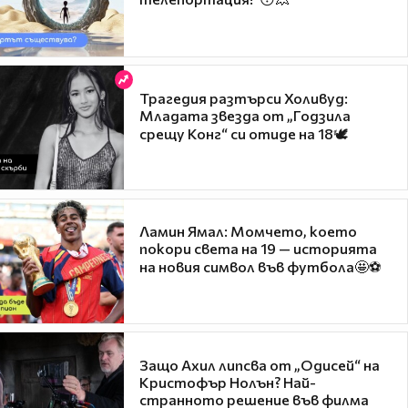
Трагедия разтърси Холивуд:
Младата звезда от „Годзила
срещу Конг“ си отиде на 18🕊️
Ламин Ямал: Момчето, което
покори света на 19 — историята
на новия символ във футбола🤩⚽
Защо Ахил липсва от „Одисей“ на
Кристофър Нолън? Най-
странното решение във филма