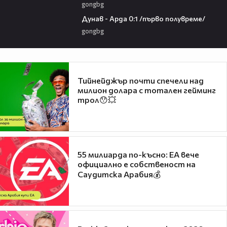
gongbg
03:00
Дунав - Арда 0:1 /първо полувреме/
gongbg
Тийнейджър почти спечели над
милион долара с тотален гейминг
трол😯💥
55 милиарда по-късно: EA вече
официално е собственост на
Саудитска Арабия💰