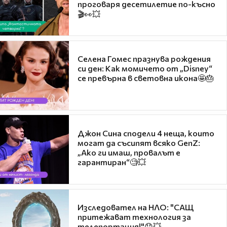
проговаря десетилетие по-късно
🎬👀💥
Селена Гомес празнува рождения
си ден: Как момичето от „Disney“
се превърна в световна икона🤩🎂
Джон Сина сподели 4 неща, които
могат да съсипят всяко GenZ:
„Ако ги имаш, провалът е
гарантиран“🧐💥
Изследовател на НЛО: "САЩ
притежават технология за
телепортация!"😯💥