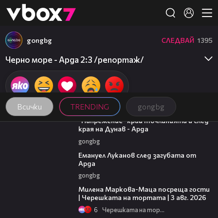
Member of
👾
gongbg
СЛЕДВАЙ
1395
Черно море - Арда 2:3 /репортаж/
Всички
TRENDING
gongbg
00:37
"Напрежение" край тъчлинията и след
края на Дунав - Арда
gongbg
03:53
Емануел Луканов след загубата от
Арда
gongbg
20:17
Милена Маркова-Маца посреща гости
| Черешката на тортата | 3 авг. 2026
6
Черешката на тортата
15:35