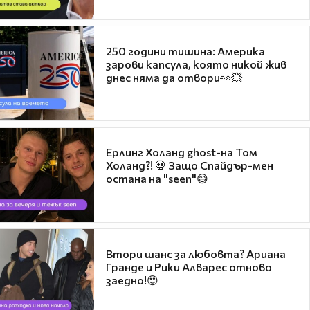
250 години тишина: Америка
зарови капсула, която никой жив
днес няма да отвори👀💥
Ерлинг Холанд ghost-на Том
Холанд?! 💀 Защо Спайдър-мен
остана на "seen"😅
Втори шанс за любовта? Ариана
Гранде и Рики Алварес отново
заедно!😍