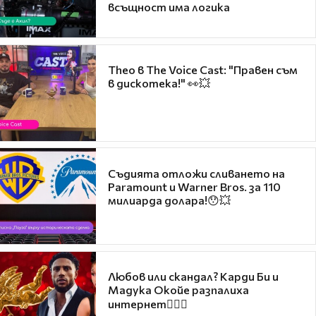
всъщност има логика
Theo в The Voice Cast: "Правен съм
в дискотека!" 👀💥
Съдията отложи сливането на
Paramount и Warner Bros. за 110
милиарда долара!😯💥
Любов или скандал? Карди Би и
Мадука Окойе разпалиха
интернет❤️‍🔥🔥