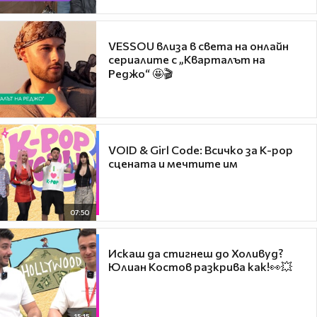
VESSOU влиза в света на онлайн
сериалите с „Кварталът на
Реджо“ 🤩🎬
VOID & Girl Code: Всичко за K-pop
сцената и мечтите им
07:50
Искаш да стигнеш до Холивуд?
Юлиан Костов разкрива как!👀💥
15:15