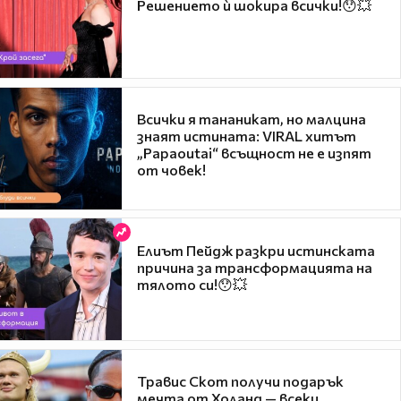
Решението ѝ шокира всички!😯💥
Всички я тананикат, но малцина
знаят истината: VIRAL хитът
„Papaoutai“ всъщност не е изпят
от човек!
Елиът Пейдж разкри истинската
причина за трансформацията на
тялото си!😯💥
Травис Скот получи подарък
мечта от Холанд — всеки