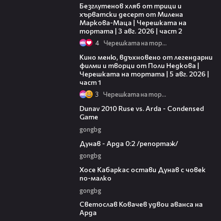
Безглутенов хляб от трици и
хърватски десерт от Милена
Маркова-Маца | Черешката на
тортата | 3 авг. 2026 | част 2
4
Черешката на тортата
15:39
Кино меню, вдъхновено от легендарни
филми и творци от Поли Недкова |
Черешката на тортата | 5 авг. 2026 |
част 1
3
Черешката на тортата
20:01
Dunav 2010 Ruse vs. Arda - Condensed
Game
gongbg
06:10
Дунав - Арда 0:2 /репортаж/
gongbg
00:31
Хосе Кабаркас остави Дунав с човек
по-малко
gongbg
01:07
Светослав Ковачев удвои аванса на
Арда