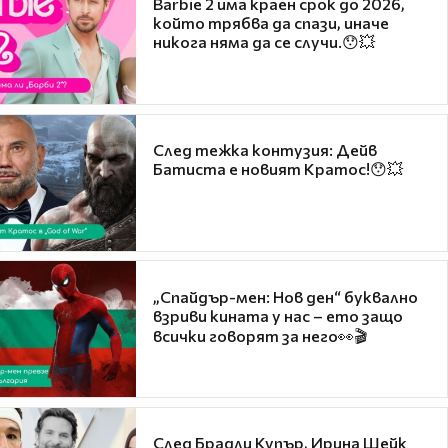
Barbie 2 има краен срок до 2026,
който трябва да спази, иначе
никога няма да се случи.😯💥
След тежка контузия: Дейв
Батиста е новият Кратос!😯💥
„Спайдър-мен: Нов ден“ буквално
взриви кината у нас – ето защо
всички говорят за него👀🎬
След Брадли Купър, Ирина Шейк