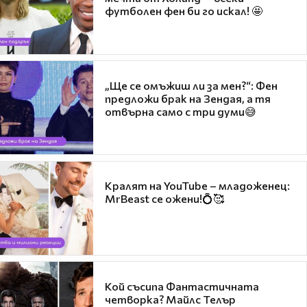
футболен фен би го искал! 🤩
„Ще се омъжиш ли за мен?“: Фен
предложи брак на Зендая, а тя
отвърна само с три думи😅
Кралят на YouTube – младоженец:
MrBeast се ожени!💍🥰
Кой съсипа Фантастичната
четворка? Майлс Телър