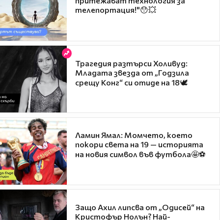
притежават технология за
телепортация!"😯💥
Трагедия разтърси Холивуд:
Младата звезда от „Годзила
срещу Конг“ си отиде на 18🕊️
Ламин Ямал: Момчето, което
покори света на 19 — историята
на новия символ във футбола🤩⚽
Защо Ахил липсва от „Одисей“ на
Кристофър Нолън? Най-