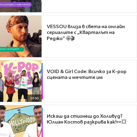
VESSOU влиза в света на онлайн
сериалите с „Кварталът на
Реджо“ 🤩🎬
VOID & Girl Code: Всичко за K-pop
сцената и мечтите им
07:50
Искаш да стигнеш до Холивуд?
Юлиан Костов разкрива как!👀💥