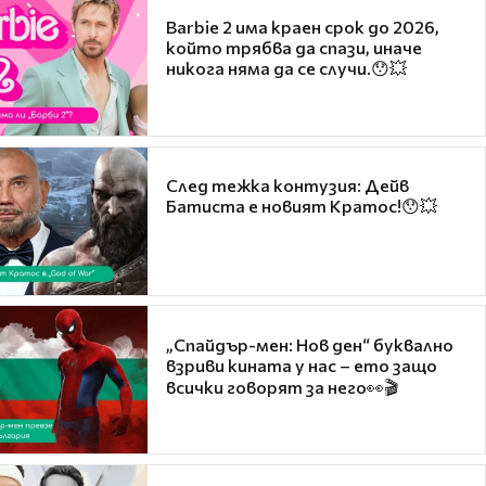
Barbie 2 има краен срок до 2026,
който трябва да спази, иначе
никога няма да се случи.😯💥
След тежка контузия: Дейв
Батиста е новият Кратос!😯💥
„Спайдър-мен: Нов ден“ буквално
взриви кината у нас – ето защо
всички говорят за него👀🎬