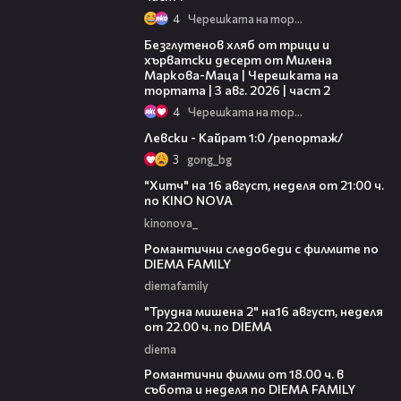
4
Черешката на тортата
15:35
Безглутенов хляб от трици и
хърватски десерт от Милена
Маркова-Маца | Черешката на
тортата | 3 авг. 2026 | част 2
4
Черешката на тортата
05:57
Левски - Кайрат 1:0 /репортаж/
3
gong_bg
00:30
"Хитч" на 16 август, неделя от 21:00 ч.
по KINO NOVA
kinonova_
00:31
Романтични следобеди с филмите по
DIEMA FAMILY
diemafamily
00:31
"Трудна мишена 2" на16 август, неделя
от 22.00 ч. по DIEMA
diema
00:36
Романтични филми от 18.00 ч. в
събота и неделя по DIEMA FAMILY