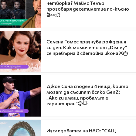
четворка? Майлс Телър
проговаря десетилетие по-късно
🎬👀💥
Селена Гомес празнува рождения
си ден: Как момичето от „Disney“
се превърна в световна икона🤩🎂
Джон Сина сподели 4 неща, които
могат да съсипят всяко GenZ:
„Ако ги имаш, провалът е
гарантиран“🧐💥
Изследовател на НЛО: "САЩ