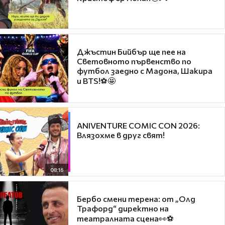
Джъстин Бийбър ще пее на
Световното първенство по
футбол заедно с Мадона, Шакира
и BTS!⚽🤩
ANIVENTURE COMIC CON 2026:
Влязохме в друг свят!
08:16
Бербо смени терена: от „Олд
Трафорд“ директно на
театралната сцена👀⚽