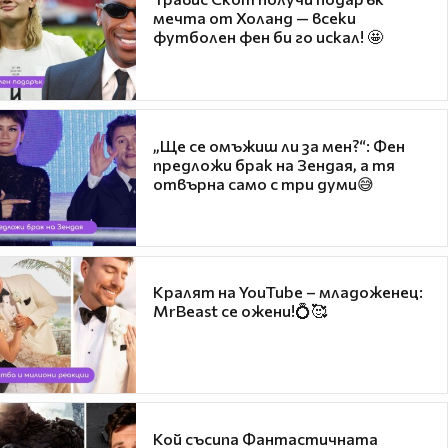
мечта от Холанд — всеки
футболен фен би го искал! 🤩
„Ще се омъжиш ли за мен?“: Фен
предложи брак на Зендая, а тя
отвърна само с три думи😅
Кралят на YouTube – младоженец:
MrBeast се ожени!💍🥰
Кой съсипа Фантастичната