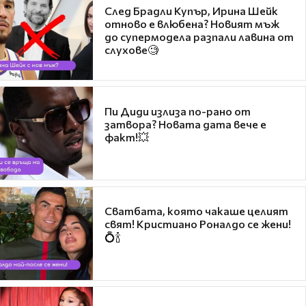
След Брадли Купър, Ирина Шейк
отново е влюбена? Новият мъж
до супермодела разпали лавина от
слухове🧐
Пи Диди излиза по-рано от
затвора? Новата дата вече е
факт!💥
Сватбата, която чакаше целият
свят! Кристиано Роналдо се жени!
💍🍾