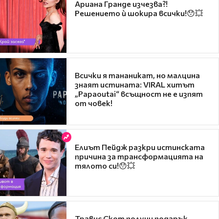
Ариана Гранде изчезва?!
Решението ѝ шокира всички!😯💥
Всички я тананикат, но малцина
знаят истината: VIRAL хитът
„Papaoutai“ всъщност не е изпят
от човек!
Елиът Пейдж разкри истинската
причина за трансформацията на
тялото си!😯💥
Травис Скот получи подарък