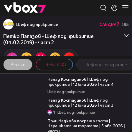
Member of
👾
Шеф под прикритие
СЛЕДВАЙ
495
Петко Папазов - Шеф под прикритие
(04.02.2019) - част 2
Всички
TRENDING
Шеф под прикритие
16:45
Ненад Костадинов | Шеф под
прикритие | 12 юни 2026 | част 4
Шеф под прикритие
11:32
Ненад Костадинов | Шеф под
прикритие | 12 юни 2026 | част 3
1
Шеф под прикритие
19:25
Поли Недкова посреща гости |
Черешката на тортата | 5 авг. 2026 |
част 1