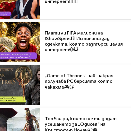
интернет❤️‍🔥🔥
Плати ли FIFA милиони на
IShowSpeed?! Истината зад
сделката, която разтърси целия
интернет🤑💥
„Game of Thrones“ най-накрая
получава PC версията която
чакахме🎮🤩
Топ 5 игри, които ще ти дадат
усещането за „Одисея“ на
Кристофър Нолан🤩🎮