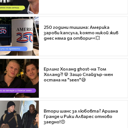
250 години тишина: Америка
зарови капсула, която никой жив
днес няма да отвори👀💥
Ерлинг Холанд ghost-на Том
Холанд?! 💀 Защо Спайдър-мен
остана на "seen"😅
Втори шанс за любовта? Ариана
Гранде и Рики Алварес отново
заедно!😍