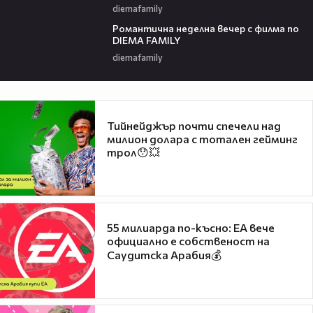
diemafamily
00:21
Романтичнa неделна вечер с филма по
DIEMA FAMILY
diemafamily
Тийнейджър почти спечели над
милион долара с тотален гейминг
трол😯💥
55 милиарда по-късно: EA вече
официално е собственост на
Саудитска Арабия💰