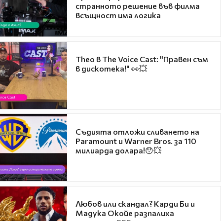
странното решение във филма
всъщност има логика
Theo в The Voice Cast: "Правен съм
в дискотека!" 👀💥
Съдията отложи сливането на
Paramount и Warner Bros. за 110
милиарда долара!😯💥
Любов или скандал? Карди Би и
Мадука Окойе разпалиха