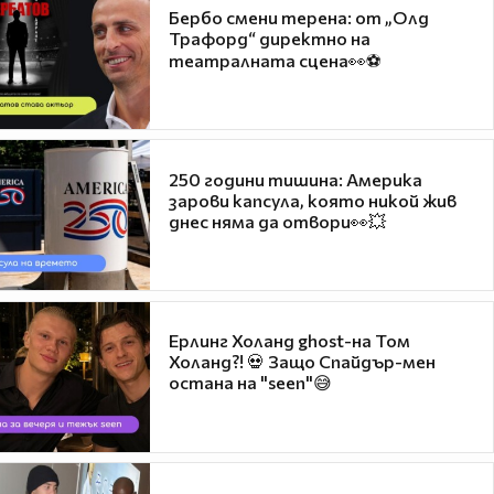
Бербо смени терена: от „Олд
Трафорд“ директно на
театралната сцена👀⚽
250 години тишина: Америка
зарови капсула, която никой жив
днес няма да отвори👀💥
Ерлинг Холанд ghost-на Том
Холанд?! 💀 Защо Спайдър-мен
остана на "seen"😅