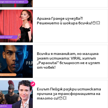
Ариана Гранде изчезва?!
Решението ѝ шокира всички!😯💥
Всички я тананикат, но малцина
знаят истината: VIRAL хитът
„Papaoutai“ всъщност не е изпят
от човек!
Елиът Пейдж разкри истинската
причина за трансформацията на
тялото си!😯💥