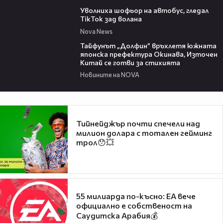
00:33
Уволниха шофьор на автобус, гледал
TikTok зад волана
Nova News
02:11
Тайфунът „Долфин” връхлетя южната
японска префектура Окинава, Източен
Китай се готви за стихията
Новините на NOVA
Тийнейджър почти спечели над
милион долара с тотален гейминг
трол😯💥
55 милиарда по-късно: EA вече
официално е собственост на
Саудитска Арабия💰