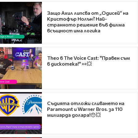
Защо Ахил липсва от „Одисей“ на
Кристофър Нолън? Най-
странното решение във филма
всъщност има логика
Theo в The Voice Cast: "Правен съм
в дискотека!" 👀💥
Съдията отложи сливането на
Paramount и Warner Bros. за 110
милиарда долара!😯💥