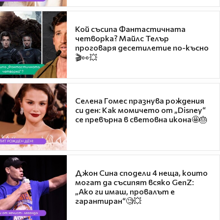
Кой съсипа Фантастичната
четворка? Майлс Телър
проговаря десетилетие по-късно
🎬👀💥
Селена Гомес празнува рождения
си ден: Как момичето от „Disney“
се превърна в световна икона🤩🎂
Джон Сина сподели 4 неща, които
могат да съсипят всяко GenZ:
„Ако ги имаш, провалът е
гарантиран“🧐💥