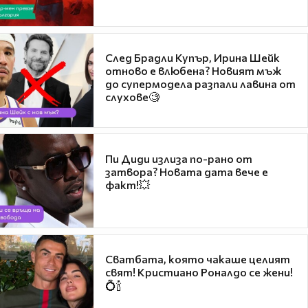
След Брадли Купър, Ирина Шейк
отново е влюбена? Новият мъж
до супермодела разпали лавина от
слухове🧐
Пи Диди излиза по-рано от
затвора? Новата дата вече е
факт!💥
Сватбата, която чакаше целият
свят! Кристиано Роналдо се жени!
💍🍾