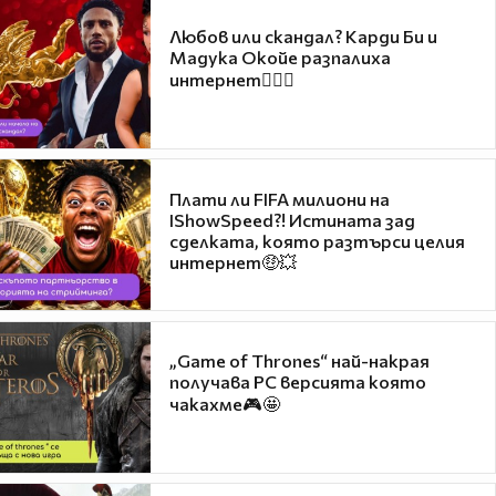
Любов или скандал? Карди Би и
Мадука Окойе разпалиха
интернет❤️‍🔥🔥
Плати ли FIFA милиони на
IShowSpeed?! Истината зад
сделката, която разтърси целия
интернет🤑💥
„Game of Thrones“ най-накрая
получава PC версията която
чакахме🎮🤩