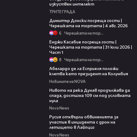
изкуствен интелект
ТРИТЕ ГРАДА
17:43
Димитър Донски посреща гости |
Черешката на тортата | 4 авг. 2026
6
Черешката на тортата
10:44
Енджи Касабие посреща гости |
Черешката на тортата | 31 юли 2026 |
Част 1
8
Черешката на тортата
03:25
Абелардо де ла Есприеля положи
клетва като президент на Колумбия
Новините на NOVA
00:23
Нивото на река Дунав продължава да
спада, достигна 109 см под условната
нула
Nova News
00:46
Русия отхвърли обвиненията за
участие в инцидента с дрон на
летището в Лайпциг
Nova News