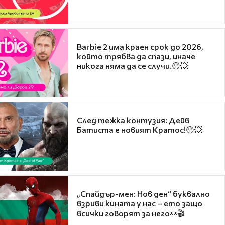
Barbie 2 има краен срок до 2026,
който трябва да спази, иначе
никога няма да се случи.😯💥
След тежка контузия: Дейв
Батиста е новият Кратос!😯💥
„Спайдър-мен: Нов ден“ буквално
взриви кината у нас – ето защо
всички говорят за него👀🎬