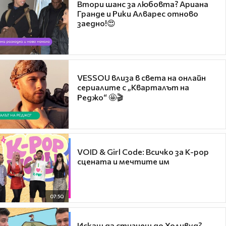
Втори шанс за любовта? Ариана
Гранде и Рики Алварес отново
заедно!😍
VESSOU влиза в света на онлайн
сериалите с „Кварталът на
Реджо“ 🤩🎬
VOID & Girl Code: Всичко за K-pop
сцената и мечтите им
07:50
Искаш да стигнеш до Холивуд?