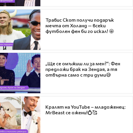
Травис Скот получи подарък
мечта от Холанд — всеки
футболен фен би го искал! 🤩
„Ще се омъжиш ли за мен?“: Фен
предложи брак на Зендая, а тя
отвърна само с три думи😅
Кралят на YouTube – младоженец:
MrBeast се ожени!💍🥰