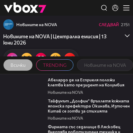
Member of
👾
Новините на NOVA
СЛЕДВАЙ
2751
Новините на NOVA | Централна емисия | 13
юни 2026
Всички
TRENDING
Новините на NOVA
03:25
Абелардо де ла Есприеля положи
клетва като президент на Колумбия
Новините на NOVA
02:11
Тайфунът „Долфин” връхлетя южната
японска префектура Окинава, Източен
Китай се готви за стихията
Новините на NOVA
00:06
Фирмата със седалище в Лясковец
внедрява роботизирана техника и