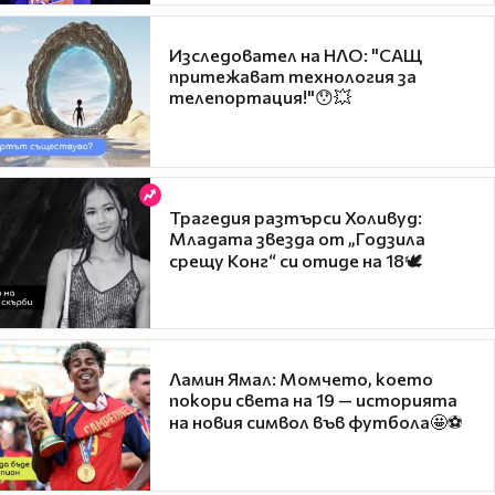
Изследовател на НЛО: "САЩ
притежават технология за
телепортация!"😯💥
Трагедия разтърси Холивуд:
Младата звезда от „Годзила
срещу Конг“ си отиде на 18🕊️
Ламин Ямал: Момчето, което
покори света на 19 — историята
на новия символ във футбола🤩⚽