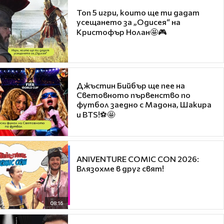
Топ 5 игри, които ще ти дадат
усещането за „Одисея“ на
Кристофър Нолан🤩🎮
Джъстин Бийбър ще пее на
Световното първенство по
футбол заедно с Мадона, Шакира
и BTS!⚽🤩
ANIVENTURE COMIC CON 2026:
Влязохме в друг свят!
08:16