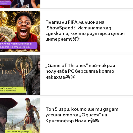
Плати ли FIFA милиони на
IShowSpeed?! Истината зад
сделката, която разтърси целия
интернет🤑💥
„Game of Thrones“ най-накрая
получава PC версията която
чакахме🎮🤩
Топ 5 игри, които ще ти дадат
усещането за „Одисея“ на
Кристофър Нолан🤩🎮