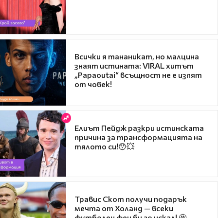
Всички я тананикат, но малцина
знаят истината: VIRAL хитът
„Papaoutai“ всъщност не е изпят
от човек!
Елиът Пейдж разкри истинската
причина за трансформацията на
тялото си!😯💥
Травис Скот получи подарък
мечта от Холанд — всеки
футболен фен би го искал! 🤩