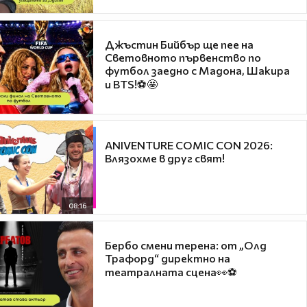
Джъстин Бийбър ще пее на
Световното първенство по
футбол заедно с Мадона, Шакира
и BTS!⚽🤩
ANIVENTURE COMIC CON 2026:
Влязохме в друг свят!
08:16
Бербо смени терена: от „Олд
Трафорд“ директно на
театралната сцена👀⚽