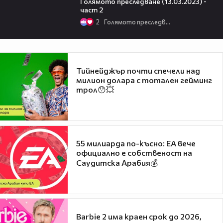
Голямото преследване (13.03.2023) -
част 2
2
Голямото преследване
Тийнейджър почти спечели над
милион долара с тотален гейминг
трол😯💥
55 милиарда по-късно: EA вече
официално е собственост на
Саудитска Арабия💰
Barbie 2 има краен срок до 2026,