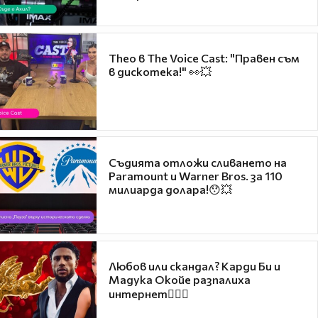
Theo в The Voice Cast: "Правен съм
в дискотека!" 👀💥
Съдията отложи сливането на
Paramount и Warner Bros. за 110
милиарда долара!😯💥
Любов или скандал? Карди Би и
Мадука Окойе разпалиха
интернет❤️‍🔥🔥