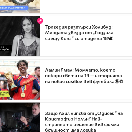
Трагедия разтърси Холивуд:
Младата звезда от „Годзила
срещу Конг“ си отиде на 18🕊️
Ламин Ямал: Момчето, което
покори света на 19 — историята
на новия символ във футбола🤩⚽
Защо Ахил липсва от „Одисей“ на
Кристофър Нолън? Най-
странното решение във филма
всъщност има логика