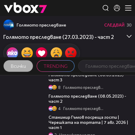
Member of
👾
Голямото преследване
СЛЕДВАЙ
30
Голямото преследване (27.03.2023) - част 2
Всички
TRENDING
Голямото преследван
09:13
Голямото преследване (08.05.2023) -
част 3
8
Голямото преследване
26:42
Голямото преследване (08.05.2023) -
част 2
4
Голямото преследване
16:22
Станимир Гъмов посреща гости |
Черешката на тортата | 7 авг. 2026 |
част 1
2
Черешката на тортата