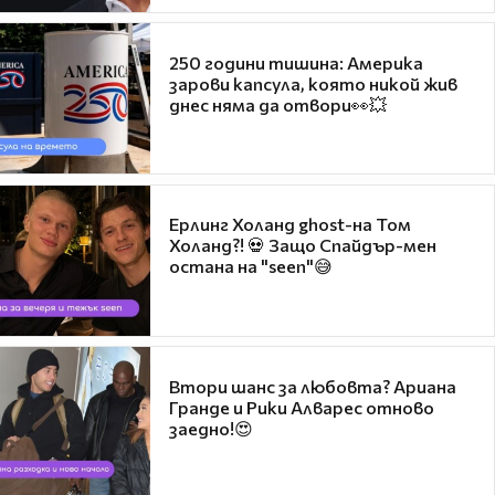
250 години тишина: Америка
зарови капсула, която никой жив
днес няма да отвори👀💥
Ерлинг Холанд ghost-на Том
Холанд?! 💀 Защо Спайдър-мен
остана на "seen"😅
Втори шанс за любовта? Ариана
Гранде и Рики Алварес отново
заедно!😍