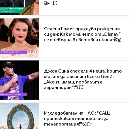
🎬👀💥
Селена Гомес празнува рождения
си ден: Как момичето от „Disney“
се превърна в световна икона🤩🎂
Джон Сина сподели 4 неща, които
могат да съсипят всяко GenZ:
„Ако ги имаш, провалът е
гарантиран“🧐💥
Изследовател на НЛО: "САЩ
притежават технология за
телепортация!"😯💥