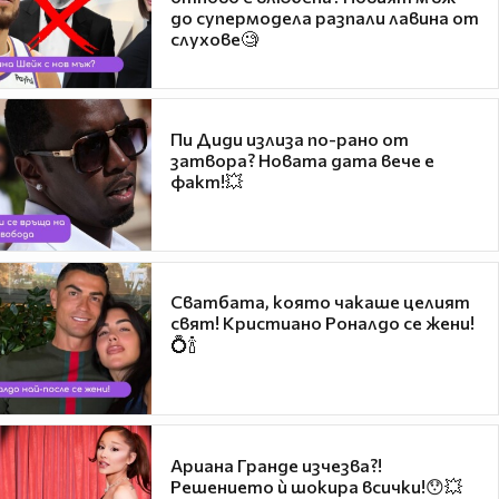
до супермодела разпали лавина от
слухове🧐
Пи Диди излиза по-рано от
затвора? Новата дата вече е
факт!💥
Сватбата, която чакаше целият
свят! Кристиано Роналдо се жени!
💍🍾
Ариана Гранде изчезва?!
Решението ѝ шокира всички!😯💥