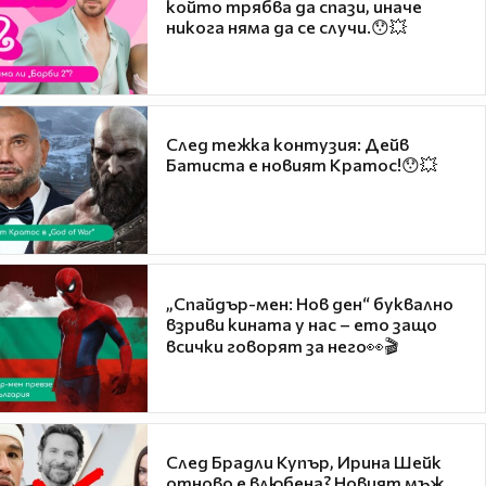
който трябва да спази, иначе
никога няма да се случи.😯💥
След тежка контузия: Дейв
Батиста е новият Кратос!😯💥
„Спайдър-мен: Нов ден“ буквално
взриви кината у нас – ето защо
всички говорят за него👀🎬
След Брадли Купър, Ирина Шейк
отново е влюбена? Новият мъж