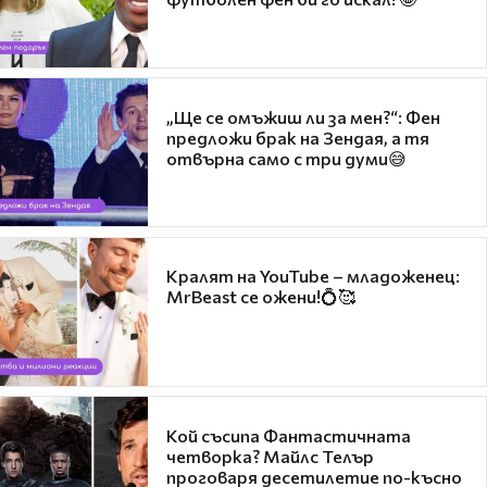
„Ще се омъжиш ли за мен?“: Фен
предложи брак на Зендая, а тя
отвърна само с три думи😅
Кралят на YouTube – младоженец:
MrBeast се ожени!💍🥰
Кой съсипа Фантастичната
четворка? Майлс Телър
проговаря десетилетие по-късно