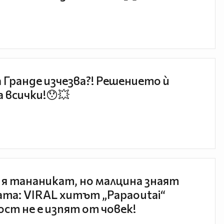
 Гранде изчезва?! Решението ѝ
 всички!😯💥
 я тананикат, но малцина знаят
та: VIRAL хитът „Papaoutai“
ст не е изпят от човек!