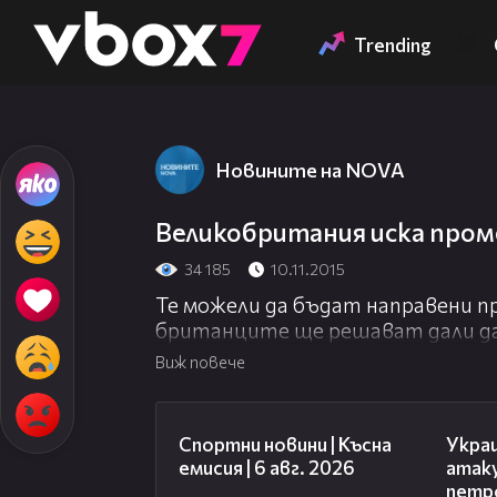
Member of
👾
Trending
Новините на NOVA
Великобритания иска пром
34 185
10.11.2015
Те можели да бъдат направени п
британците ще решават дали д
Виж повече
04:51
Спортни новини | Късна
Укра
емисия | 6 авг. 2026
атак
петр