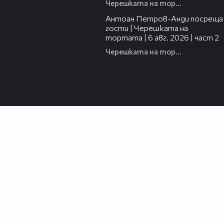
Черешката на тортата
11:00
Антоан Петров-Анди посреща
гости | Черешката на
тортата | 6 авг. 2026 | част 2
Черешката на тортата