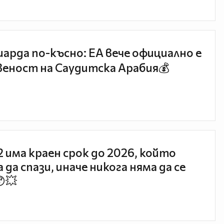
иарда по-късно: EA вече официално е
еност на Саудитска Арабия💰
 2 има краен срок до 2026, който
 да спази, иначе никога няма да се
😯💥