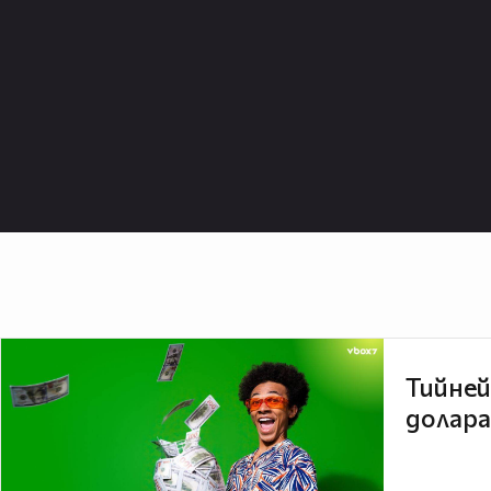
Тийней
долара