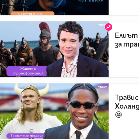
Елиът 
за тра
Травис
Холанд
🤩