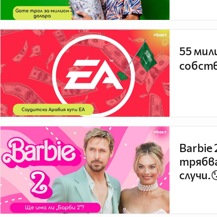
55 мил
собств
Barbie
трябва
случи.