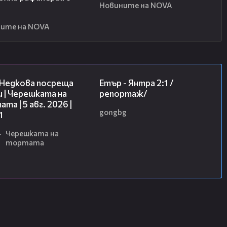
Новините на NOVA
я
ите на NOVA
19:25
06:23
 Недкова посреща
Етър - Янтра 2:1 /
 | Черешката на
репортаж/
та | 5 авг. 2026 |
gongbg
1
4
Черешката на
тортата