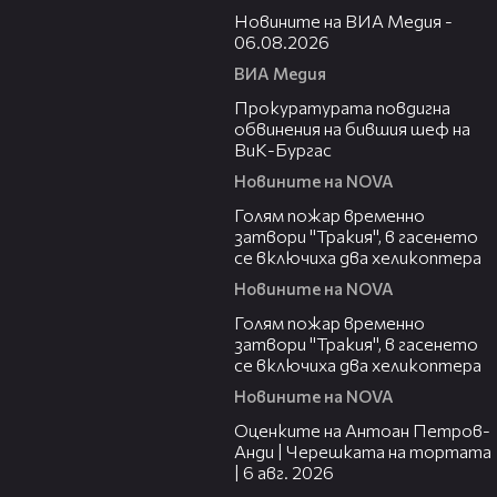
Новините на ВИА Медия -
06.08.2026
ВИА Медия
00:32
Прокуратурата повдигна
обвинения на бившия шеф на
ВиК-Бургас
Новините на NOVA
03:06
Голям пожар временно
затвори "Тракия", в гасенето
се включиха два хеликоптера
Новините на NOVA
03:39
Голям пожар временно
затвори "Тракия", в гасенето
се включиха два хеликоптера
Новините на NOVA
02:47
Оценките на Антоан Петров-
Анди | Черешката на тортата
| 6 авг. 2026