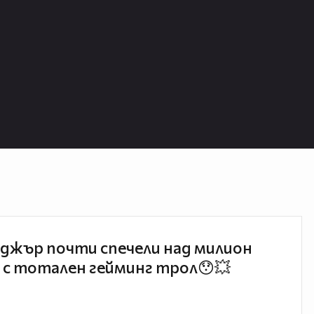
джър почти спечели над милион
 с тотален гейминг трол😯💥