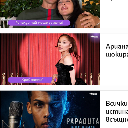
Ариана
шокира
Всички
истина
всъщно