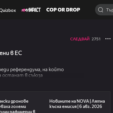
Quizbox
СЛЕДВАЙ
2751
ени в ЕС
реди референдума, на който
а останат в съюза
00:41
20:26
ински дронове
Новините на NOVA | Лятна
уваха големи
късна емисия | 6 авг. 2026
олни рафинерии в