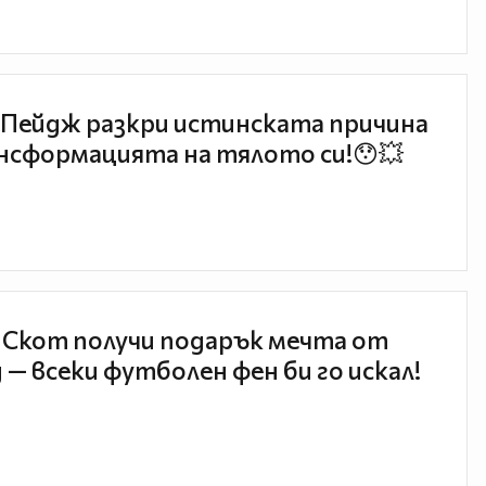
Пейдж разкри истинската причина
нсформацията на тялото си!😯💥
 Скот получи подарък мечта от
 — всеки футболен фен би го искал!