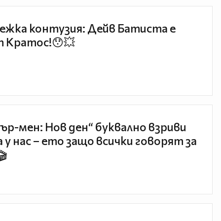
ежка контузия: Дейв Батиста е
 Кратос!😯💥
ър-мен: Нов ден“ буквално взриви
 у нас – ето защо всички говорят за
🎬