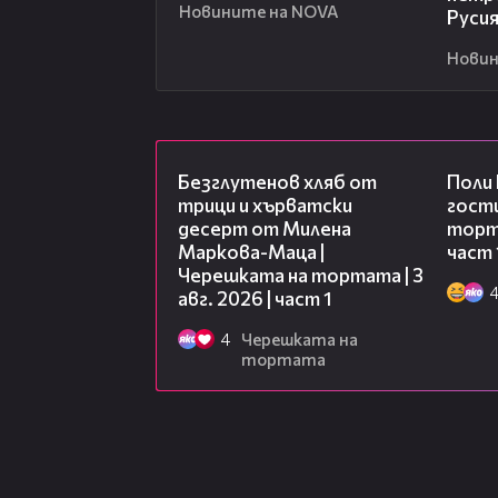
Новините на NOVA
Руси
Новин
16:02
Безглутенов хляб от
Поли
трици и хърватски
гости
десерт от Милена
торта
Маркова-Маца |
част 
Черешката на тортата | 3
авг. 2026 | част 1
4
Черешката на
тортата