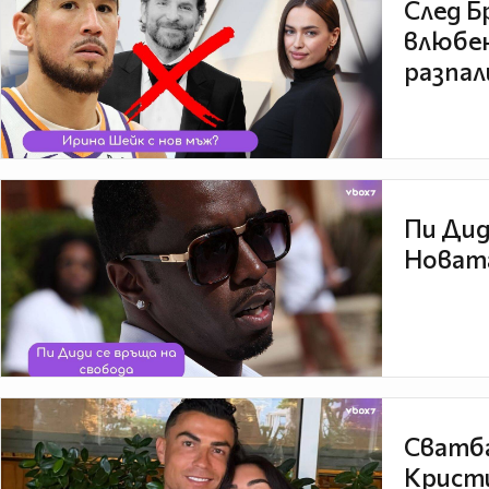
След Б
влюбен
разпал
Пи Дид
Новата
Сватба
Кристи