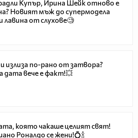
радли Купър, Ирина Шейк отново е
а? Новият мъж до супермодела
и лавина от слухове🧐
и излиза по-рано от затвора?
 дата вече е факт!💥
та, която чакаше целият свят!
ано Роналдо се жени!💍🍾