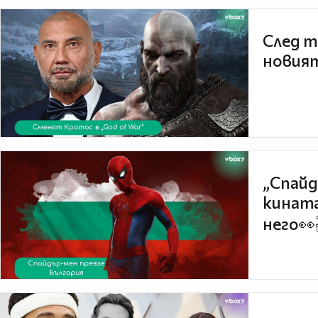
След т
новият
„Спайд
кината
него👀