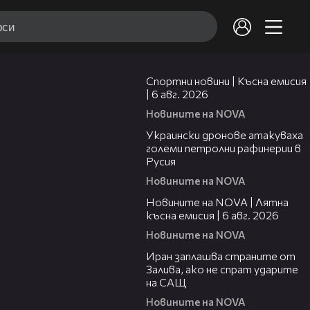
04:51
Спортни новини | Късна емисия
| 6 авг. 2026
Новините на NOVA
00:41
Украински дронове атакуваха
големи петролни рафинерии в
Русия
Новините на NOVA
20:26
Новините на NOVA | Лятна
късна емисия | 6 авг. 2026
Новините на NOVA
00:41
Иран заплашва страните от
Залива, ако не спрат ударите
на САЩ
Новините на NOVA
22:43