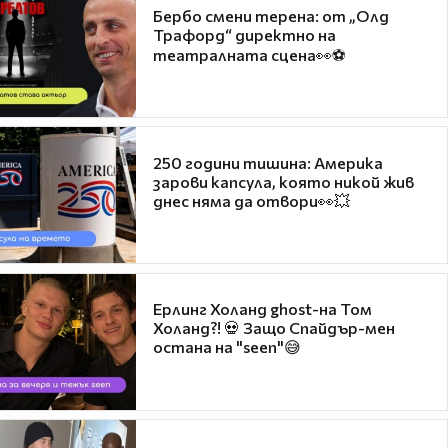
Бербо смени терена: от „Олд
Трафорд“ директно на
театралната сцена👀⚽
250 години тишина: Америка
зарови капсула, която никой жив
днес няма да отвори👀💥
Ерлинг Холанд ghost-на Том
Холанд?! 💀 Защо Спайдър-мен
остана на "seen"😅