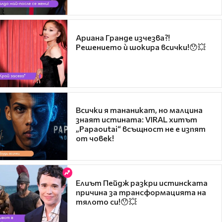
Ариана Гранде изчезва?!
Решението ѝ шокира всички!😯💥
Всички я тананикат, но малцина
знаят истината: VIRAL хитът
„Papaoutai“ всъщност не е изпят
от човек!
Елиът Пейдж разкри истинската
причина за трансформацията на
тялото си!😯💥