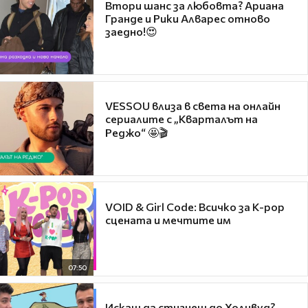
Втори шанс за любовта? Ариана
Гранде и Рики Алварес отново
заедно!😍
VESSOU влиза в света на онлайн
сериалите с „Кварталът на
Реджо“ 🤩🎬
VOID & Girl Code: Всичко за K-pop
сцената и мечтите им
07:50
Искаш да стигнеш до Холивуд?