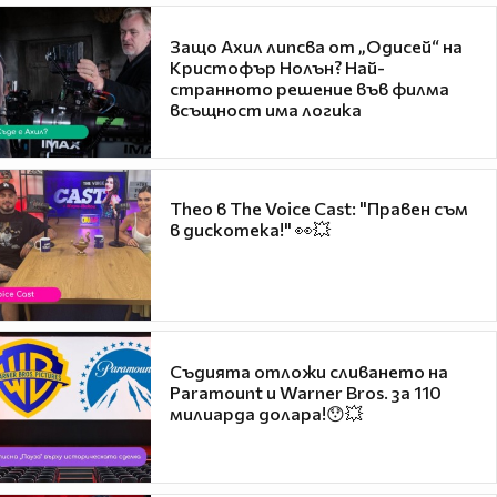
Защо Ахил липсва от „Одисей“ на
Кристофър Нолън? Най-
странното решение във филма
всъщност има логика
Theo в The Voice Cast: "Правен съм
в дискотека!" 👀💥
Съдията отложи сливането на
Paramount и Warner Bros. за 110
милиарда долара!😯💥