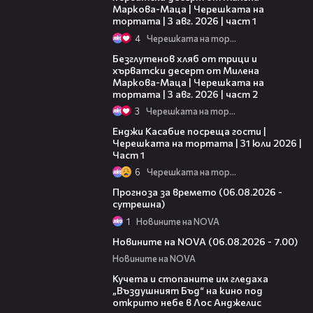
Маркова-Маца | Черешката на
тортата | 3 авг. 2026 | част 1
4
Черешката на тортата
15:35
Безглутенов хляб от трици и
хърватски десерт от Милена
Маркова-Маца | Черешката на
тортата | 3 авг. 2026 | част 2
3
Черешката на тортата
10:44
Енджи Касабие посреща гости |
Черешката на тортата | 31 юли 2026 |
Част 1
6
Черешката на тортата
01:47
Прогноза за времето (06.08.2026 -
сутрешна)
1
Новините на NOVA
05:35
Новините на NOVA (06.08.2026 - 7.00)
Новините на NOVA
00:51
Кучета и стопаните им гледаха
„Въздушният Бъд“ на кино под
открито небе в Лос Анджелис