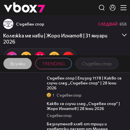
Member of
👾
Съдебен спор
СЛЕДВАЙ
658
Колежка ме наби | Жоро Игнатов | 31 януари
2026
Всички
TRENDING
Съдебен спор
47:02
Съдебен спор | Епизод 1178 | Какво се
случи след „Съдебен спор” | 28 юни
2026
1
Съдебен спор
15:58
Какво се случи след „Съдебен спор” |
Жоро Игнатов | 28 юни 2026
Съдебен спор
16:02
Безглутенов хляб от трици и
хърватски десерт от Милена