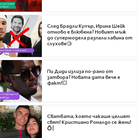
След Брадли Купър, Ирина Шейк
отново е влюбена? Новият мъж
до супермодела разпали лавина от
слухове🧐
Пи Диди излиза по-рано от
затвора? Новата дата вече е
факт!💥
Сватбата, която чакаше целият
свят! Кристиано Роналдо се жени!
💍🍾