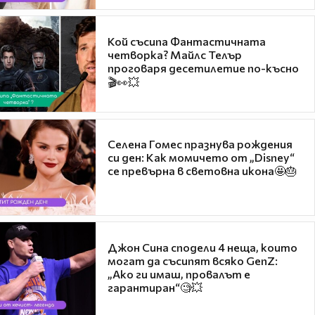
Кой съсипа Фантастичната
четворка? Майлс Телър
проговаря десетилетие по-късно
🎬👀💥
Селена Гомес празнува рождения
си ден: Как момичето от „Disney“
се превърна в световна икона🤩🎂
Джон Сина сподели 4 неща, които
могат да съсипят всяко GenZ:
„Ако ги имаш, провалът е
гарантиран“🧐💥