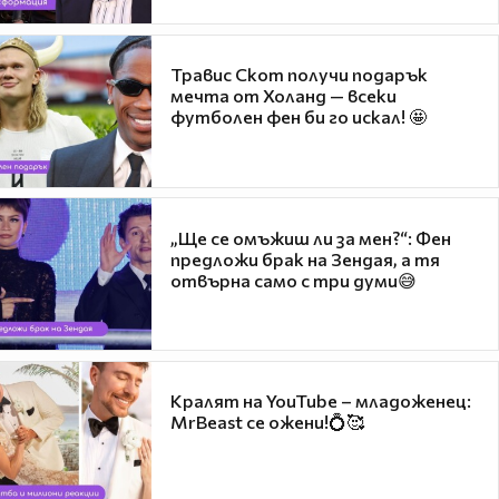
Травис Скот получи подарък
мечта от Холанд — всеки
футболен фен би го искал! 🤩
„Ще се омъжиш ли за мен?“: Фен
предложи брак на Зендая, а тя
отвърна само с три думи😅
Кралят на YouTube – младоженец:
MrBeast се ожени!💍🥰