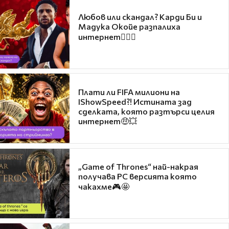
Любов или скандал? Карди Би и
Мадука Окойе разпалиха
интернет❤️‍🔥🔥
Плати ли FIFA милиони на
IShowSpeed?! Истината зад
сделката, която разтърси целия
интернет🤑💥
„Game of Thrones“ най-накрая
получава PC версията която
чакахме🎮🤩