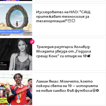
Изследовател на НЛО: "САЩ
притежават технология за
телепортация!"😯💥
Трагедия разтърси Холивуд:
Младата звезда от „Годзила
срещу Конг“ си отиде на 18🕊️
Ламин Ямал: Момчето, което
покори света на 19 — историята
на новия символ във футбола🤩⚽