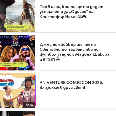
Топ 5 игри, които ще ти дадат
усещането за „Одисея“ на
Кристофър Нолан🤩🎮
Джъстин Бийбър ще пее на
Световното първенство по
футбол заедно с Мадона, Шакира
и BTS!⚽🤩
ANIVENTURE COMIC CON 2026:
Влязохме в друг свят!
08:16