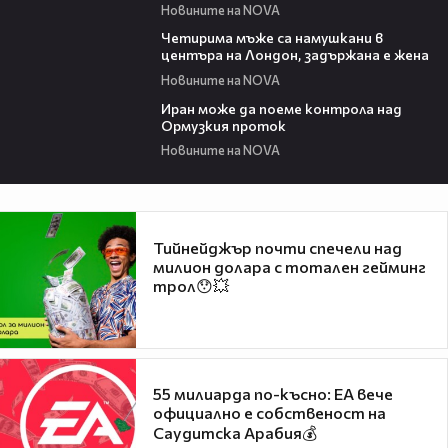
Новините на NOVA
00:39
Четирима мъже са намушкани в
центъра на Лондон, задържана е жена
Новините на NOVA
00:52
Иран може да поеме контрола над
Ормузкия проток
Новините на NOVA
Тийнейджър почти спечели над
милион долара с тотален гейминг
трол😯💥
55 милиарда по-късно: EA вече
официално е собственост на
Саудитска Арабия💰