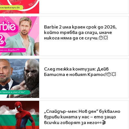
Barbie 2 има краен срок до 2026,
който трябва да спази, иначе
никога няма да се случи.😯💥
След тежка контузия: Дейв
Батиста е новият Кратос!😯💥
„Спайдър-мен: Нов ден“ буквално
взриви кината у нас – ето защо
всички говорят за него👀🎬