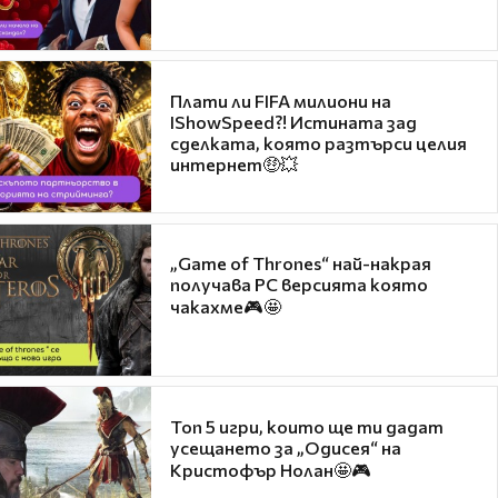
Плати ли FIFA милиони на
IShowSpeed?! Истината зад
сделката, която разтърси целия
интернет🤑💥
„Game of Thrones“ най-накрая
получава PC версията която
чакахме🎮🤩
Топ 5 игри, които ще ти дадат
усещането за „Одисея“ на
Кристофър Нолан🤩🎮