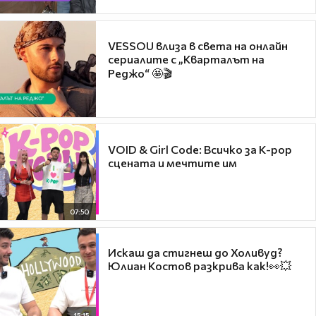
VESSOU влиза в света на онлайн
сериалите с „Кварталът на
Реджо“ 🤩🎬
VOID & Girl Code: Всичко за K-pop
сцената и мечтите им
07:50
Искаш да стигнеш до Холивуд?
Юлиан Костов разкрива как!👀💥
15:15