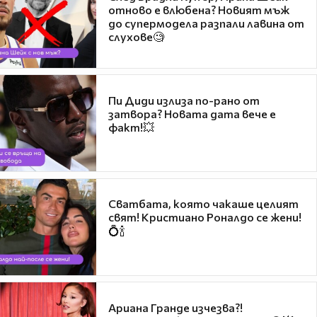
отново е влюбена? Новият мъж
до супермодела разпали лавина от
слухове🧐
Пи Диди излиза по-рано от
затвора? Новата дата вече е
факт!💥
Сватбата, която чакаше целият
свят! Кристиано Роналдо се жени!
💍🍾
Ариана Гранде изчезва?!