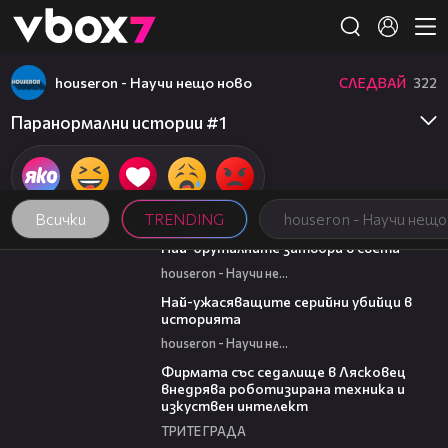
Member of
👾
houseron - Научи нещо ново
СЛЕДВАЙ
322
Паранормални истории #1
Всички
TRENDING
houseron - Научи нещо
07:37
Най-бруталните затвори в света
houseron - Научи нещо ново
06:45
Най-ужасяващите серийни убийци в
историята
houseron - Научи нещо ново
00:06
Фирмата със седалище в Лясковец
внедрява роботизирана техника и
изкуствен интелект
ТРИТЕ ГРАДА
16:02