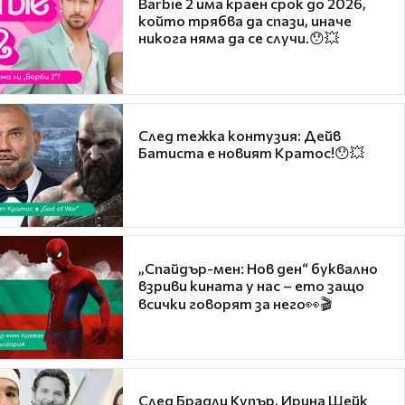
Barbie 2 има краен срок до 2026,
който трябва да спази, иначе
никога няма да се случи.😯💥
След тежка контузия: Дейв
Батиста е новият Кратос!😯💥
„Спайдър-мен: Нов ден“ буквално
взриви кината у нас – ето защо
всички говорят за него👀🎬
След Брадли Купър, Ирина Шейк