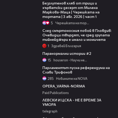
Безглутенов хляб от трици и
хърватски десерт от Милена
Маркова-Маца | Черешката на
тортата | 3 авг. 2026 | част 1
5
Черешката на тортата
09:32
След смъртоносния побой в Пловдив:
Очевидци твърдят, че сред групата
тийнейджъри е имало и момичета
1
Здравей България
03:41
Паранормални истории #2
15
houseron - Научи нещо ново
02:34
Парламентът пусна референдума на
Слави Трифонов
285
Новините на NOVA
00:30
OPERA_VARNA-NORMA
Paid Publications
31:36
ЛЕВСКИ И ЦСКА - НЕ Е ВРЕМЕ ЗА
УМОРА
telegraph
00:38