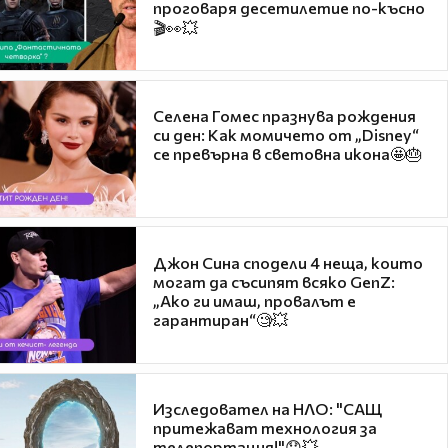
проговаря десетилетие по-късно
🎬👀💥
Селена Гомес празнува рождения
си ден: Как момичето от „Disney“
се превърна в световна икона🤩🎂
Джон Сина сподели 4 неща, които
могат да съсипят всяко GenZ:
„Ако ги имаш, провалът е
гарантиран“🧐💥
Изследовател на НЛО: "САЩ
притежават технология за
телепортация!"😯💥