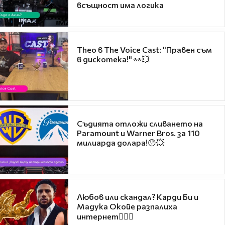
всъщност има логика
Theo в The Voice Cast: "Правен съм
в дискотека!" 👀💥
Съдията отложи сливането на
Paramount и Warner Bros. за 110
милиарда долара!😯💥
Любов или скандал? Карди Би и
Мадука Окойе разпалиха
интернет❤️‍🔥🔥