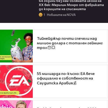
64 години без най-голямата икона на
XX век: Мерилин Монро от фабриката
до кориците на списанията
1
Новините на NOVA
Тийнейджър почти спечели над
милион долара с тотален гейминг
трол😯💥
55 милиарда по-късно: EA вече
официално е собственост на
Саудитска Арабия💰