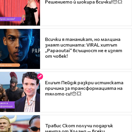
Решението ѝ шокира всички!😯💥
Всички я тананикат, но малцина
знаят истината: VIRAL хитът
„Papaoutai“ всъщност не е изпят
от човек!
Елиът Пейдж разкри истинската
причина за трансформацията на
тялото си!😯💥
Травис Скот получи подарък
мечта от Холанд — всеки