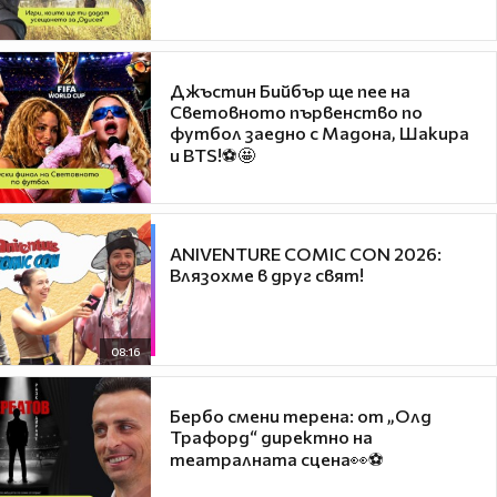
Джъстин Бийбър ще пее на
Световното първенство по
футбол заедно с Мадона, Шакира
и BTS!⚽🤩
ANIVENTURE COMIC CON 2026:
Влязохме в друг свят!
08:16
Бербо смени терена: от „Олд
Трафорд“ директно на
театралната сцена👀⚽