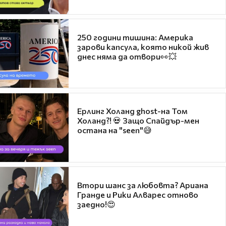
250 години тишина: Америка
зарови капсула, която никой жив
днес няма да отвори👀💥
Ерлинг Холанд ghost-на Том
Холанд?! 💀 Защо Спайдър-мен
остана на "seen"😅
Втори шанс за любовта? Ариана
Гранде и Рики Алварес отново
заедно!😍