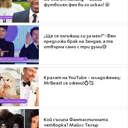
футболен фен би го искал! 🤩
„Ще се омъжиш ли за мен?“: Фен
предложи брак на Зендая, а тя
отвърна само с три думи😅
Кралят на YouTube – младоженец:
MrBeast се ожени!💍🥰
Кой съсипа Фантастичната
четворка? Майлс Телър