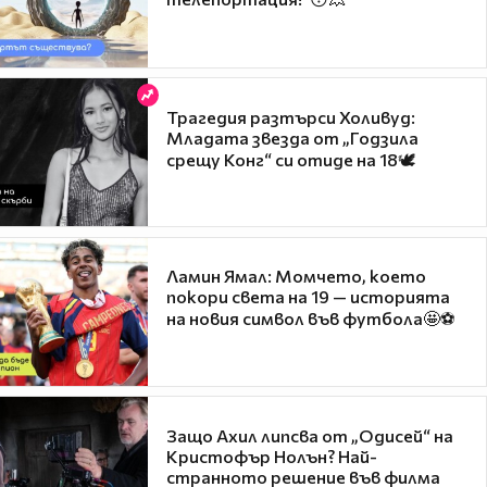
Трагедия разтърси Холивуд:
Младата звезда от „Годзила
срещу Конг“ си отиде на 18🕊️
Ламин Ямал: Момчето, което
покори света на 19 — историята
на новия символ във футбола🤩⚽
Защо Ахил липсва от „Одисей“ на
Кристофър Нолън? Най-
странното решение във филма