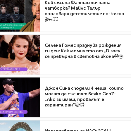
Кой съсипа Фантастичната
четворка? Майлс Телър
проговаря десетилетие по-късно
🎬👀💥
Селена Гомес празнува рождения
си ден: Как момичето от „Disney“
се превърна в световна икона🤩🎂
Джон Сина сподели 4 неща, които
могат да съсипят всяко GenZ:
„Ако ги имаш, провалът е
гарантиран“🧐💥
Изследовател на НЛО: "САЩ