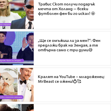
Травис Скот получи подарък
мечта от Холанд — всеки
футболен фен би го искал! 🤩
„Ще се омъжиш ли за мен?“: Фен
предложи брак на Зендая, а тя
отвърна само с три думи😅
Кралят на YouTube – младоженец:
MrBeast се ожени!💍🥰