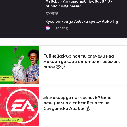
Левски - Локомотив Пловдив 1:0 /
първо полувреме/
gongbg
01:07
Кусо откри за Левски срещу Локо Пд
1
gongbg
Тийнейджър почти спечели над
милион долара с тотален гейминг
трол😯💥
55 милиарда по-късно: EA вече
официално е собственост на
Саудитска Арабия💰