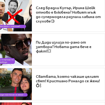
След Брадли Купър, Ирина Шейк
отново е влюбена? Новият мъж
до супермодела разпали лавина от
слухове🧐
Пи Диди излиза по-рано от
затвора? Новата дата вече е
факт!💥
Сватбата, която чакаше целият
свят! Кристиано Роналдо се жени!
💍🍾