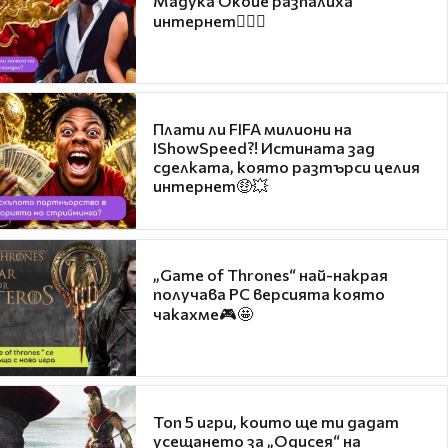
Мадука Окойе разпалиха
интернет❤️‍🔥🔥
Плати ли FIFA милиони на
IShowSpeed?! Истината зад
сделката, която разтърси целия
интернет🤑💥
„Game of Thrones“ най-накрая
получава PC версията която
чакахме🎮🤩
Топ 5 игри, които ще ти дадат
усещането за „Одисея“ на