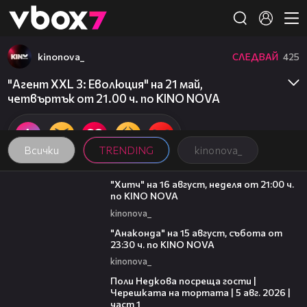
Member of
👾
kinonova_
СЛЕДВАЙ
425
"Агент XXL 3: Еволюция" на 21 май,
четвъртък от 21.00 ч. по KINO NOVA
Всички
TRENDING
kinonova_
00:30
"Хитч" на 16 август, неделя от 21:00 ч.
по KINO NOVA
kinonova_
00:30
"Анаконда" на 15 август, събота от
23:30 ч. по KINO NOVA
kinonova_
19:25
Поли Недкова посреща гости |
Черешката на тортата | 5 авг. 2026 |
част 1