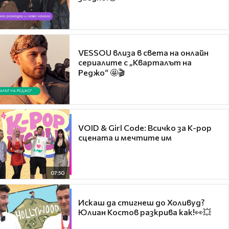
VESSOU влиза в света на онлайн
сериалите с „Кварталът на
Реджо“ 🤩🎬
VOID & Girl Code: Всичко за K-pop
сцената и мечтите им
07:50
Искаш да стигнеш до Холивуд?
Юлиан Костов разкрива как!👀💥