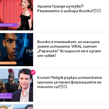
Ариана Гранде изчезва?!
Решението ѝ шокира всички!😯💥
Всички я тананикат, но малцина
знаят истината: VIRAL хитът
„Papaoutai“ всъщност не е изпят
от човек!
Елиът Пейдж разкри истинската
причина за трансформацията на
тялото си!😯💥