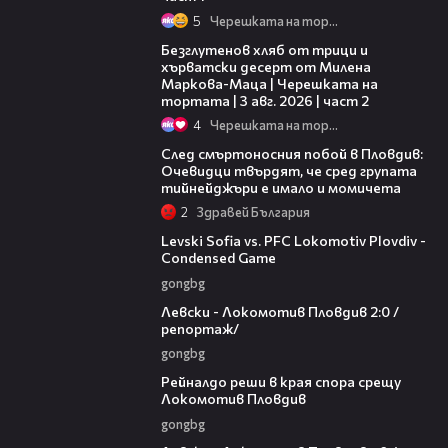
5
Черешката на тортата
15:35
Безглутенов хляб от трици и
хърватски десерт от Милена
Маркова-Маца | Черешката на
тортата | 3 авг. 2026 | част 2
4
Черешката на тортата
09:32
След смъртоносния побой в Пловдив:
Очевидци твърдят, че сред групата
тийнейджъри е имало и момичета
2
Здравей България
20:09
Levski Sofia vs. PFC Lokomotiv Plovdiv -
Condensed Game
gongbg
06:10
Левски - Локомотив Пловдив 2:0 /
репортаж/
gongbg
01:14
Рейналдо реши в края спора срещу
Локомотив Пловдив
gongbg
02:57