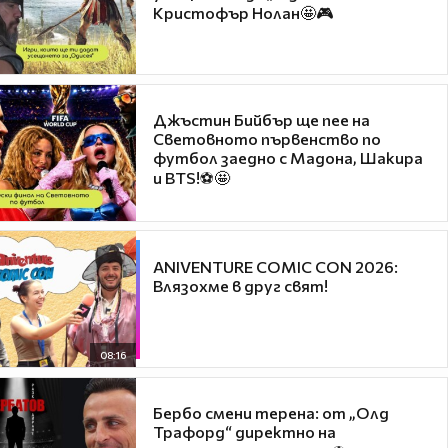
Кристофър Нолан🤩🎮
Джъстин Бийбър ще пее на
Световното първенство по
футбол заедно с Мадона, Шакира
и BTS!⚽🤩
ANIVENTURE COMIC CON 2026:
Влязохме в друг свят!
08:16
Бербо смени терена: от „Олд
Трафорд“ директно на