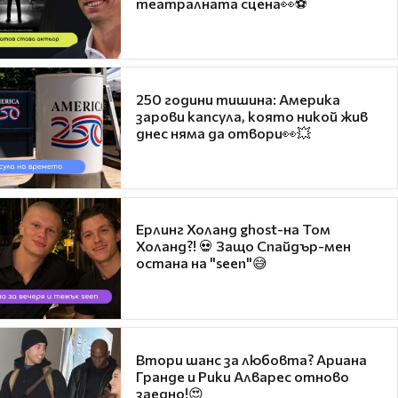
театралната сцена👀⚽
250 години тишина: Америка
зарови капсула, която никой жив
днес няма да отвори👀💥
Ерлинг Холанд ghost-на Том
Холанд?! 💀 Защо Спайдър-мен
остана на "seen"😅
Втори шанс за любовта? Ариана
Гранде и Рики Алварес отново
заедно!😍