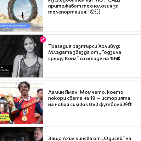
притежават технология за
телепортация!"😯💥
Трагедия разтърси Холивуд:
Младата звезда от „Годзила
срещу Конг“ си отиде на 18🕊️
Ламин Ямал: Момчето, което
покори света на 19 — историята
на новия символ във футбола🤩⚽
Защо Ахил липсва от „Одисей“ на