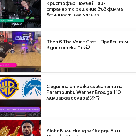
Кристофър Нолън? Най-
странното решение във филма
всъщност има логика
Theo в The Voice Cast: "Правен съм
в дискотека!" 👀💥
Съдията отложи сливането на
Paramount и Warner Bros. за 110
милиарда долара!😯💥
Любов или скандал? Карди Би и