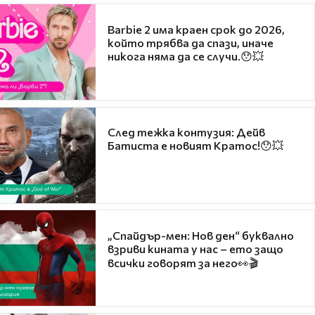
Barbie 2 има краен срок до 2026,
който трябва да спази, иначе
никога няма да се случи.😯💥
След тежка контузия: Дейв
Батиста е новият Кратос!😯💥
„Спайдър-мен: Нов ден“ буквално
взриви кината у нас – ето защо
всички говорят за него👀🎬