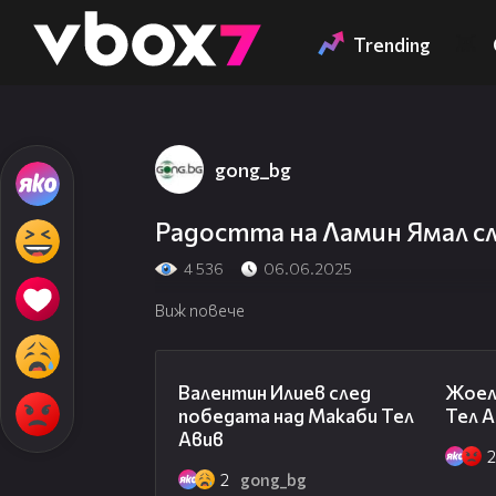
Member of
👾
Trending
gong_bg
Радостта на Ламин Ямал сле
4 536
06.06.2025
Виж повече
06:38
Валентин Илиев след
Жоел
победата над Макаби Тел
Тел А
Авив
2
gong_bg