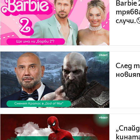
Barbie
трябва
случи.
След т
новият
„Спайд
кината