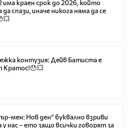
 2 има краен срок до 2026, който
 да спази, иначе никога няма да се
😯💥
ежка контузия: Дейв Батиста е
 Кратос!😯💥
ър-мен: Нов ден“ буквално взриви
 у нас – ето защо всички говорят за