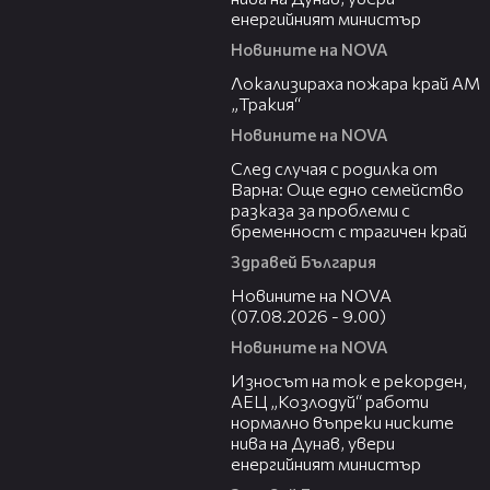
енергийният министър
Новините на NOVA
03:03
Локализираха пожара край АМ
„Тракия“
Новините на NOVA
07:02
След случая с родилка от
Варна: Още едно семейство
разказа за проблеми с
бременност с трагичен край
Здравей България
05:33
Новините на NOVA
(07.08.2026 - 9.00)
Новините на NOVA
26:05
Износът на ток е рекорден,
АЕЦ „Козлодуй“ работи
нормално въпреки ниските
нива на Дунав, увери
енергийният министър