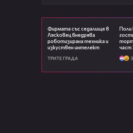
00:06
Фирмата със седалище в
Поли
Лясковец внедрява
гости
роботизирана техника и
торта
изкуствен интелект
част 
ТРИТЕ ГРАДА
3