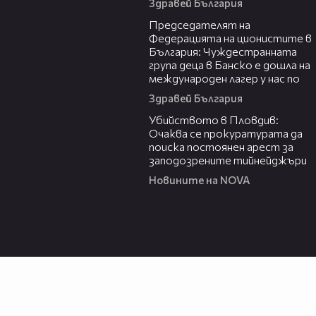
Здравей България
10:34
Председателят на
Федерацията на ционистите в
България: Чуждестранната
група деца в Банско е дошла на
международен лагер у нас по
Здравей България
01:33
Убийството в Пловдив:
Очаква се прокуратурата да
поиска постоянен арест за
заподозрените тийнейджъри
Новините на NOVA