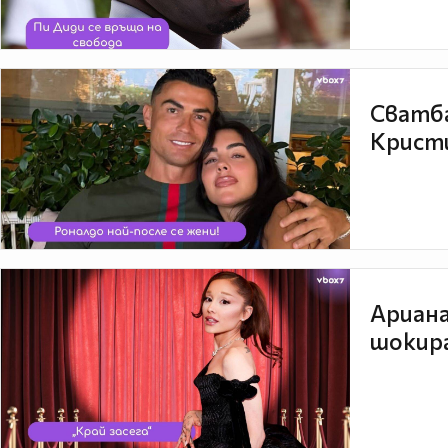
Сватба
Кристи
Ариана
шокира