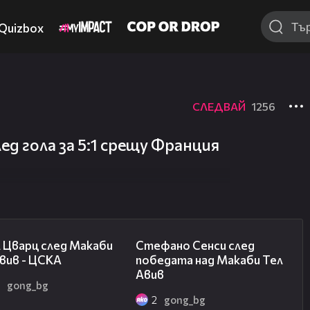
Quizbox
СЛЕДВАЙ
1256
д гола за 5:1 срещу Франция
02:27
03:43
 Цварц след Макаби
Стефано Сенси след
вив - ЦСКА
победата над Макаби Тел
Авив
2
gong_bg
2
gong_bg