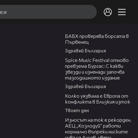
03:57
БАБХ проверява борсата в
Първенец
Здравей България
03:32
Spice Music Festival отново
превзема Бургас: С какви
звезди и изненади започва
тазгодишното издание
Здравей България
12:08
Колко уязвима е Европа от
конфликта в Близкия изток
Твоят ден
00:59
Износът на ток е рекорден,
АЕЦ „Козлодуй“ работи
нормално въпреки ниските
нива на Дунав, увери