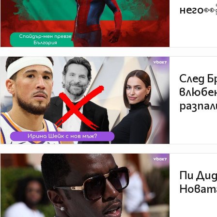
него👀
След Б
влюбен
разпал
Пи Дид
Новата