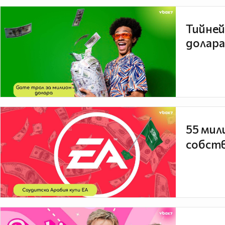
Тийней
долара
55 мил
собств