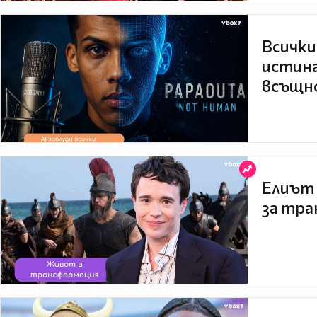
Всички
истина
всъщно
Елиът 
за тра