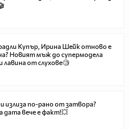
🎬
радли Купър, Ирина Шейк отново е
а? Новият мъж до супермодела
и лавина от слухове🧐
и излиза по-рано от затвора?
 дата вече е факт!💥