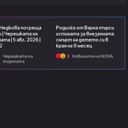
13:03
03:09
 Недкова посреща
Родилка от Варна търси
 | Черешката на
истината за внезапната
та | 5 авг. 2026 |
смърт на детето си в
2
края на 9 месец
Черешката на
3
Новините на NOVA
тортата