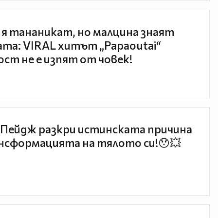
 я тананикат, но малцина знаят
та: VIRAL хитът „Papaoutai“
ст не е изпят от човек!
Пейдж разкри истинската причина
нсформацията на тялото си!😯💥