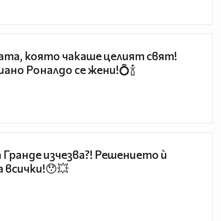
та, която чакаше целият свят!
ано Роналдо се жени!💍🍾
 Гранде изчезва?! Решението ѝ
 всички!😯💥