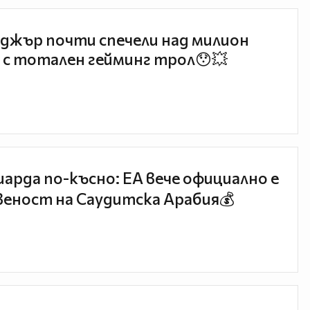
джър почти спечели над милион
 с тотален гейминг трол😯💥
иарда по-късно: EA вече официално е
еност на Саудитска Арабия💰