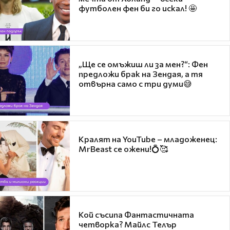
футболен фен би го искал! 🤩
„Ще се омъжиш ли за мен?“: Фен
предложи брак на Зендая, а тя
отвърна само с три думи😅
Кралят на YouTube – младоженец:
MrBeast се ожени!💍🥰
Кой съсипа Фантастичната
четворка? Майлс Телър