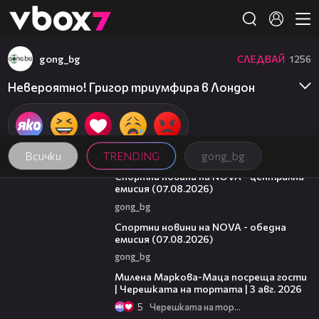
Member of
👾
gong_bg
СЛЕДВАЙ
1256
Невероятно! Григор триумфира в Лондон
Всички
TRENDING
gong_bg
05:18
Спортни новини на NOVA - централна
емисия (07.08.2026)
gong_bg
04:03
Спортни новини на NOVA - обедна
емисия (07.08.2026)
gong_bg
20:17
Милена Маркова-Маца посреща гости
| Черешката на тортата | 3 авг. 2026
5
Черешката на тортата
06:38