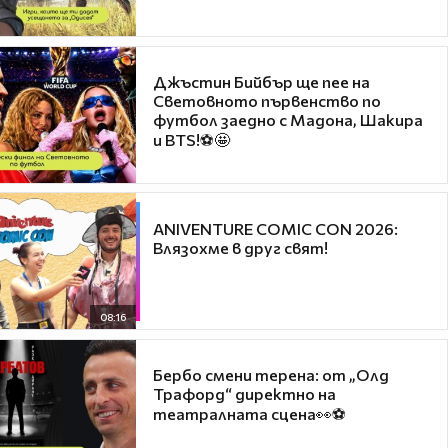
Джъстин Бийбър ще пее на
Световното първенство по
футбол заедно с Мадона, Шакира
и BTS!⚽🤩
ANIVENTURE COMIC CON 2026:
Влязохме в друг свят!
08:16
Бербо смени терена: от „Олд
Трафорд“ директно на
театралната сцена👀⚽