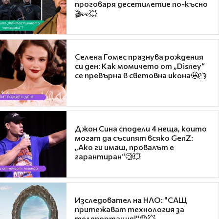
проговаря десетилетие по-късно
🎬👀💥
Селена Гомес празнува рождения
си ден: Как момичето от „Disney“
се превърна в световна икона🤩🎂
Джон Сина сподели 4 неща, които
могат да съсипят всяко GenZ:
„Ако ги имаш, провалът е
гарантиран“🧐💥
Изследовател на НЛО: "САЩ
притежават технология за
телепортация!"😯💥