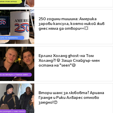
250 години тишина: Америка
зарови капсула, която никой жив
днес няма да отвори👀💥
Ерлинг Холанд ghost-на Том
Холанд?! 💀 Защо Спайдър-мен
остана на "seen"😅
Втори шанс за любовта? Ариана
Гранде и Рики Алварес отново
заедно!😍