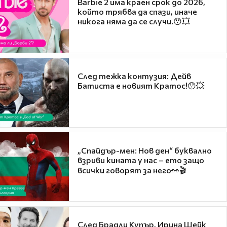
Barbie 2 има краен срок до 2026,
който трябва да спази, иначе
никога няма да се случи.😯💥
След тежка контузия: Дейв
Батиста е новият Кратос!😯💥
„Спайдър-мен: Нов ден“ буквално
взриви кината у нас – ето защо
всички говорят за него👀🎬
След Брадли Купър, Ирина Шейк