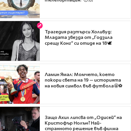
Трагедия разтърси Холивуд:
Младата звезда от „Годзила
срещу Конг“ си отиде на 18🕊️
Ламин Ямал: Момчето, което
покори света на 19 — историята
на новия символ във футбола🤩⚽
Защо Ахил липсва от „Одисей“ на
Кристофър Нолън? Най-
странното решение във филма