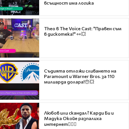
всъщност има логика
Theo в The Voice Cast: "Правен съм
в дискотека!" 👀💥
Съдията отложи сливането на
Paramount и Warner Bros. за 110
милиарда долара!😯💥
Любов или скандал? Карди Би и
Мадука Окойе разпалиха
интернет❤️‍🔥🔥