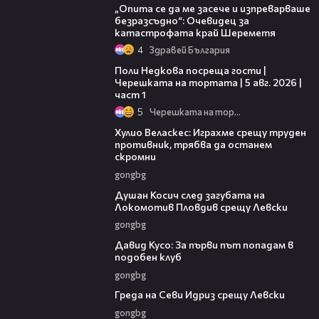
„Опита се да ме засече и изпреварваше
безразсъдно“: Очевидец за
катастрофата край Шереметя
4
Здравей България
19:25
Поли Недкова посреща гости |
Черешката на тортата | 5 авг. 2026 |
част 1
5
Черешката на тортата
07:38
Хулио Веласкес: Играхме срещу труден
противник, трябва да останем
скромни
gongbg
03:47
Душан Косич след загубата на
Локомотив Пловдив срещу Левски
gongbg
02:30
Давид Кусо: За първи път попадам в
подобен клуб
gongbg
01:30
Греда на Севи Идриз срещу Левски
gongbg
00:58