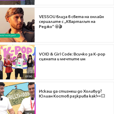
VESSOU влиза в света на онлайн
сериалите с „Кварталът на
Реджо“ 🤩🎬
VOID & Girl Code: Всичко за K-pop
сцената и мечтите им
07:50
Искаш да стигнеш до Холивуд?
Юлиан Костов разкрива как!👀💥
15:15