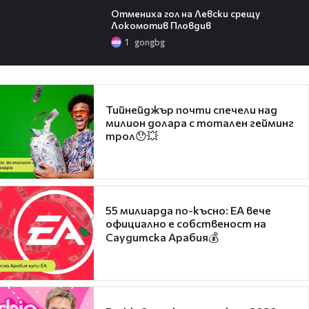
Отмениха гол на Левски срещу
Локомотив Пловдив
1
gongbg
Тийнейджър почти спечели над
милион долара с тотален гейминг
трол😯💥
55 милиарда по-късно: EA вече
официално е собственост на
Саудитска Арабия💰