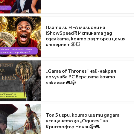
Плати ли FIFA милиони на
IShowSpeed?! Истината зад
сделката, която разтърси целия
интернет🤑💥
„Game of Thrones“ най-накрая
получава PC версията която
чакахме🎮🤩
Топ 5 игри, които ще ти дадат
усещането за „Одисея“ на
Кристофър Нолан🤩🎮