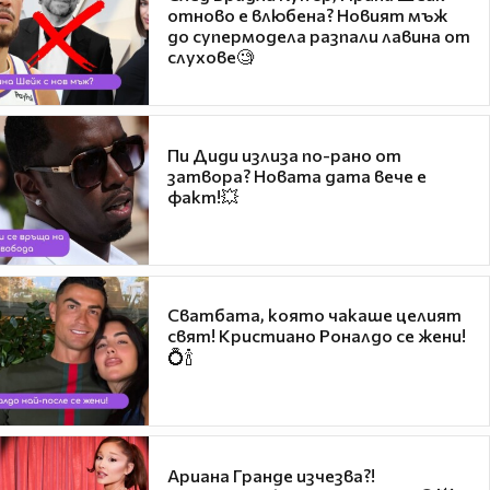
отново е влюбена? Новият мъж
до супермодела разпали лавина от
слухове🧐
Пи Диди излиза по-рано от
затвора? Новата дата вече е
факт!💥
Сватбата, която чакаше целият
свят! Кристиано Роналдо се жени!
💍🍾
Ариана Гранде изчезва?!