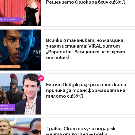
Решението ѝ шокира всички!😯💥
Всички я тананикат, но малцина
знаят истината: VIRAL хитът
„Papaoutai“ всъщност не е изпят
от човек!
Елиът Пейдж разкри истинската
причина за трансформацията на
тялото си!😯💥
Травис Скот получи подарък
мечта от Холанд — всеки