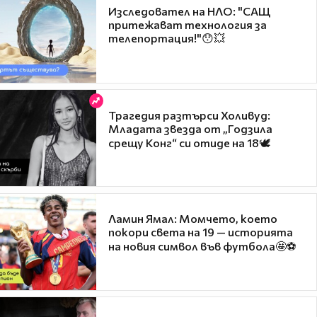
Изследовател на НЛО: "САЩ
притежават технология за
телепортация!"😯💥
Трагедия разтърси Холивуд:
Младата звезда от „Годзила
срещу Конг“ си отиде на 18🕊️
Ламин Ямал: Момчето, което
покори света на 19 — историята
на новия символ във футбола🤩⚽