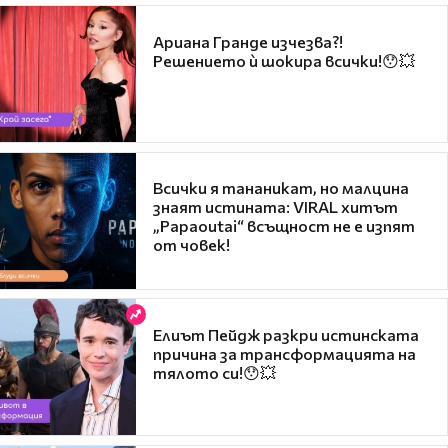
Ариана Гранде изчезва?!
Решението ѝ шокира всички!😯💥
Всички я тананикат, но малцина
знаят истината: VIRAL хитът
„Papaoutai“ всъщност не е изпят
от човек!
Елиът Пейдж разкри истинската
причина за трансформацията на
тялото си!😯💥