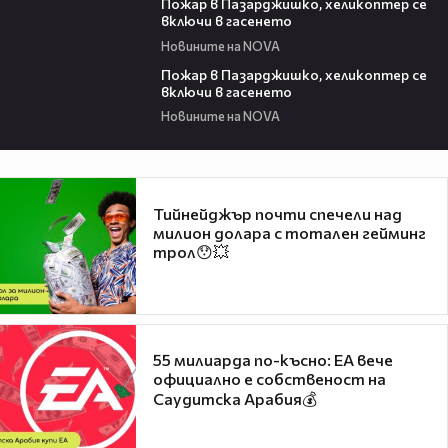
Пожар в Пазарджишко, хеликоптер се
включи в гасенето
Новините на NOVA
00:07
Пожар в Пазарджишко, хеликоптер се
включи в гасенето
Новините на NOVA
Тийнейджър почти спечели над
милион долара с тотален гейминг
трол😯💥
55 милиарда по-късно: EA вече
официално е собственост на
Саудитска Арабия💰