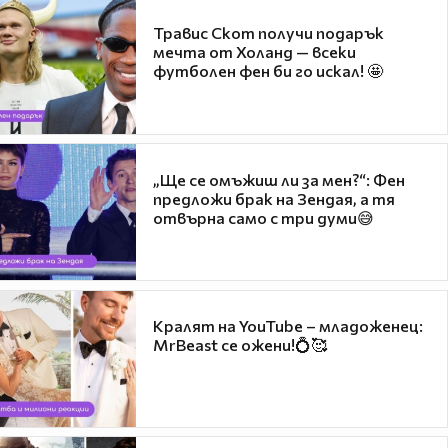
Травис Скот получи подарък
мечта от Холанд — всеки
футболен фен би го искал! 🤩
„Ще се омъжиш ли за мен?“: Фен
предложи брак на Зендая, а тя
отвърна само с три думи😅
Кралят на YouTube – младоженец:
MrBeast се ожени!💍🥰