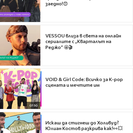
заедно!😍
VESSOU влиза в света на онлайн
сериалите с „Кварталът на
Реджо“ 🤩🎬
VOID & Girl Code: Всичко за K-pop
сцената и мечтите им
07:50
Искаш да стигнеш до Холивуд?
Юлиан Костов разкрива как!👀💥