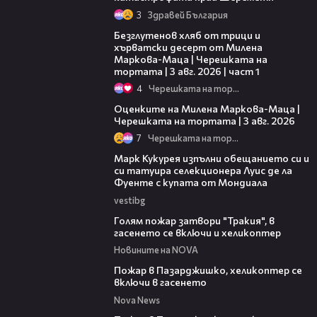
3
Здравей България
16:02
Безглутенов хляб от трици и
хърватски десерт от Милена
Маркова-Маца | Черешката на
тортата | 3 авг. 2026 | част 1
4
Черешката на тортата
14:06
Оценките на Милена Маркова-Маца |
Черешката на тортата | 3 авг. 2026
7
Черешката на тортата
00:54
Марк Кукурея изпълни обещанието си и
си татуира селекционера Луис де ла
Фуенте с купата от Мондиала
vestibg
00:33
Голям пожар затвори "Тракия", в
гасенето се включи и хеликоптер
Новините на NOVA
00:39
Пожар в Пазарджишко, хеликоптер се
включи в гасенето
Nova News
00:24