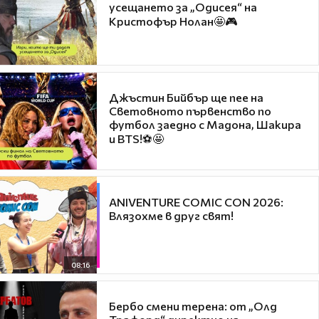
усещането за „Одисея“ на
Кристофър Нолан🤩🎮
Джъстин Бийбър ще пее на
Световното първенство по
футбол заедно с Мадона, Шакира
и BTS!⚽🤩
ANIVENTURE COMIC CON 2026:
Влязохме в друг свят!
08:16
Бербо смени терена: от „Олд