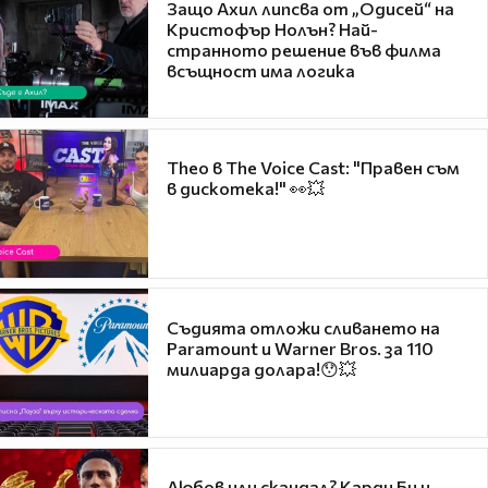
Защо Ахил липсва от „Одисей“ на
Кристофър Нолън? Най-
странното решение във филма
всъщност има логика
Theo в The Voice Cast: "Правен съм
в дискотека!" 👀💥
Съдията отложи сливането на
Paramount и Warner Bros. за 110
милиарда долара!😯💥
Любов или скандал? Карди Би и