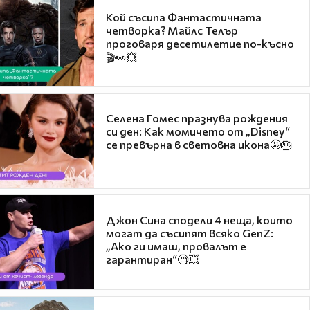
Кой съсипа Фантастичната
четворка? Майлс Телър
проговаря десетилетие по-късно
🎬👀💥
Селена Гомес празнува рождения
си ден: Как момичето от „Disney“
се превърна в световна икона🤩🎂
Джон Сина сподели 4 неща, които
могат да съсипят всяко GenZ:
„Ако ги имаш, провалът е
гарантиран“🧐💥