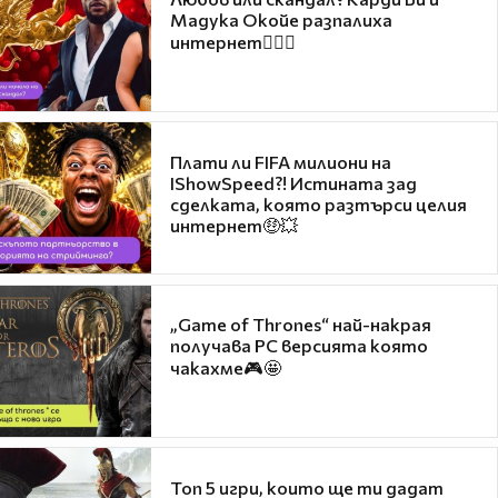
Мадука Окойе разпалиха
интернет❤️‍🔥🔥
Плати ли FIFA милиони на
IShowSpeed?! Истината зад
сделката, която разтърси целия
интернет🤑💥
„Game of Thrones“ най-накрая
получава PC версията която
чакахме🎮🤩
Топ 5 игри, които ще ти дадат