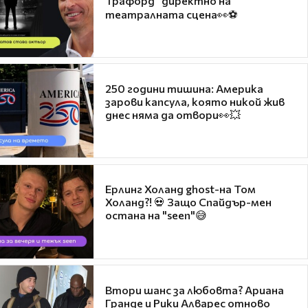
Трафорд“ директно на
театралната сцена👀⚽
250 години тишина: Америка
зарови капсула, която никой жив
днес няма да отвори👀💥
Ерлинг Холанд ghost-на Том
Холанд?! 💀 Защо Спайдър-мен
остана на "seen"😅
Втори шанс за любовта? Ариана
Гранде и Рики Алварес отново