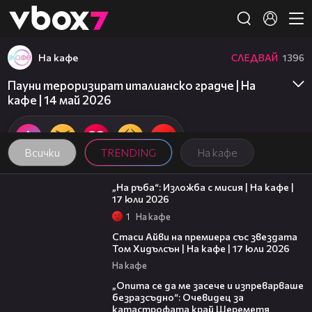
Member of
👾
На кафе
СЛЕДВАЙ
1396
Пауни тероризират италианско градче | На
кафе | 14 май 2026
Всички
TRENDING
На кафе
09:09
„На ръба“: Изложба с мисия | На кафе |
17 юли 2026
1
На кафе
02:58
Стаси Айви на премиера със звездата
Том Хидълсън | На кафе | 17 юли 2026
На кафе
06:38
„Опита се да ме засече и изпреварваше
безразсъдно“: Очевидец за
катастрофата край Шереметя