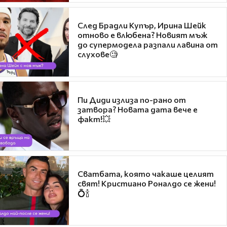
След Брадли Купър, Ирина Шейк
отново е влюбена? Новият мъж
до супермодела разпали лавина от
слухове🧐
Пи Диди излиза по-рано от
затвора? Новата дата вече е
факт!💥
Сватбата, която чакаше целият
свят! Кристиано Роналдо се жени!
💍🍾