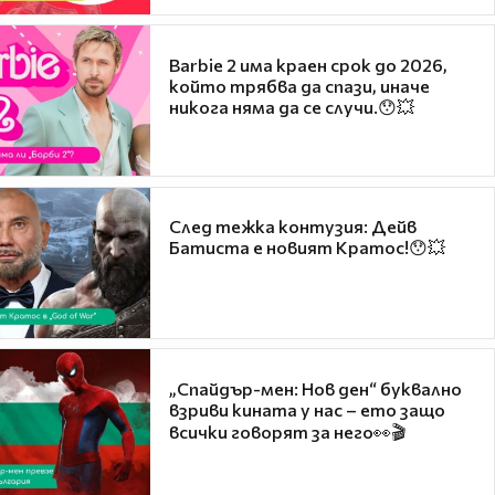
Barbie 2 има краен срок до 2026,
който трябва да спази, иначе
никога няма да се случи.😯💥
След тежка контузия: Дейв
Батиста е новият Кратос!😯💥
„Спайдър-мен: Нов ден“ буквално
взриви кината у нас – ето защо
всички говорят за него👀🎬