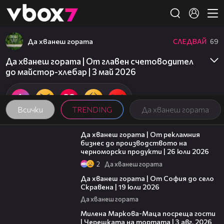
Member of
👾
Да хванеш гората
СЛЕДВАЙ
69
Да хванеш гората | От главен счетоводител
до майстор-хлебар | 3 май 2026
Всички
TRENDING
Да хванеш гората
26:58
Да хванеш гората | От рекламния
бизнес до производството на
черноморски продукти | 26 юли 2026
2
Да хванеш гората
24:14
Да хванеш гората | От София до село
Скравена | 19 юли 2026
Да хванеш гората
20:17
Милена Маркова-Маца посреща гости
| Черешката на тортата | 3 авг. 2026