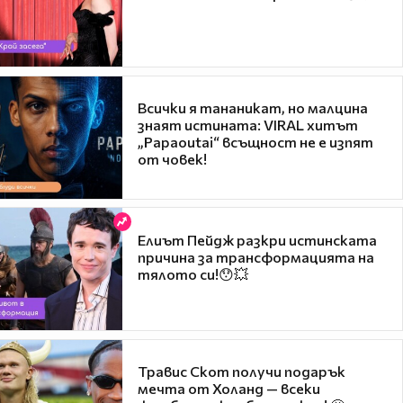
Всички я тананикат, но малцина
знаят истината: VIRAL хитът
„Papaoutai“ всъщност не е изпят
от човек!
Елиът Пейдж разкри истинската
причина за трансформацията на
тялото си!😯💥
Травис Скот получи подарък
мечта от Холанд — всеки