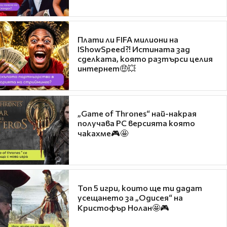
Плати ли FIFA милиони на
IShowSpeed?! Истината зад
сделката, която разтърси целия
интернет🤑💥
„Game of Thrones“ най-накрая
получава PC версията която
чакахме🎮🤩
Топ 5 игри, които ще ти дадат
усещането за „Одисея“ на
Кристофър Нолан🤩🎮