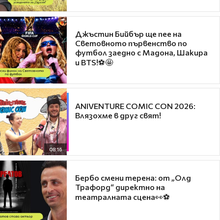
Джъстин Бийбър ще пее на
Световното първенство по
футбол заедно с Мадона, Шакира
и BTS!⚽🤩
ANIVENTURE COMIC CON 2026:
Влязохме в друг свят!
08:16
Бербо смени терена: от „Олд
Трафорд“ директно на
театралната сцена👀⚽