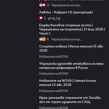
4
Черешката на тортата
05:57
Левски - Кайрат 1:0 /репортаж/
2
gong_bg
10:44
Енджи Касабие посреща гости |
Черешката на тортата | 31 юли 2026 |
Част 1
6
Черешката на тортата
04:51
Спортни новини | Късна емисия | 6 авг.
2026
Новините на NOVA
00:41
Украински дронове атакуваха големи
петролни рафинерии в Русия
Новините на NOVA
20:26
Новините на NOVA | Лятна късна
емисия | 6 авг. 2026
Новините на NOVA
00:41
Иран заплашва страните от Залива,
ако не спрат ударите на САЩ
Новините на NOVA