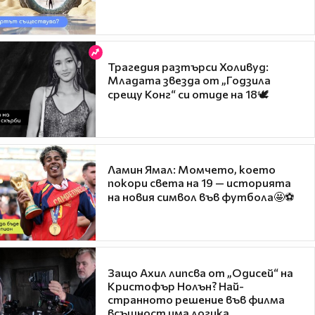
Трагедия разтърси Холивуд:
Младата звезда от „Годзила
срещу Конг“ си отиде на 18🕊️
Ламин Ямал: Момчето, което
покори света на 19 — историята
на новия символ във футбола🤩⚽
Защо Ахил липсва от „Одисей“ на
Кристофър Нолън? Най-
странното решение във филма
всъщност има логика