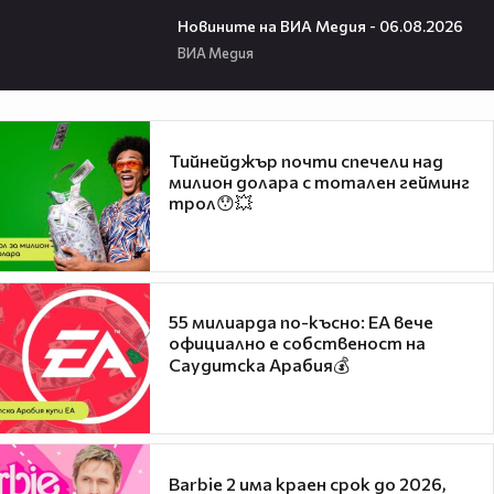
22:43
Новините на ВИА Медия - 06.08.2026
ВИА Медия
Тийнейджър почти спечели над
милион долара с тотален гейминг
трол😯💥
55 милиарда по-късно: EA вече
официално е собственост на
Саудитска Арабия💰
Barbie 2 има краен срок до 2026,