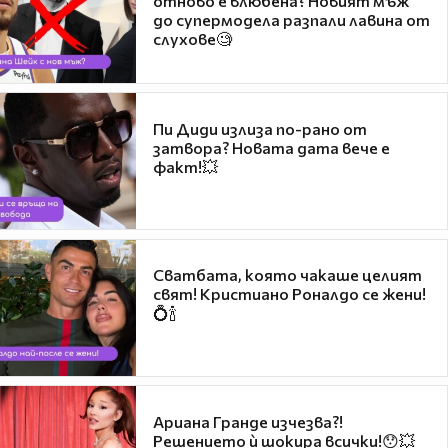
отново е влюбена? Новият мъж
до супермодела разпали лавина от
слухове🧐
Пи Диди излиза по-рано от
затвора? Новата дата вече е
факт!💥
Сватбата, която чакаше целият
свят! Кристиано Роналдо се жени!
💍🍾
Ариана Гранде изчезва?!
Решението ѝ шокира всички!😯💥