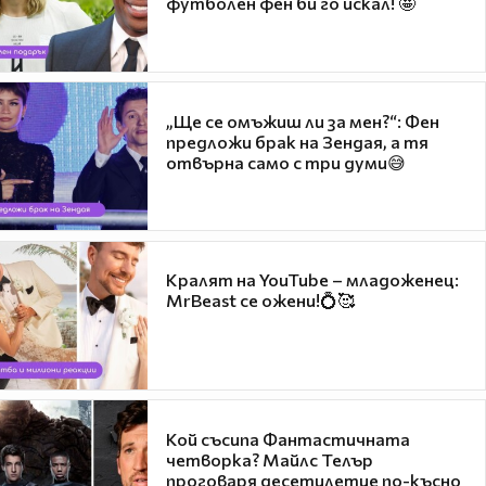
футболен фен би го искал! 🤩
„Ще се омъжиш ли за мен?“: Фен
предложи брак на Зендая, а тя
отвърна само с три думи😅
Кралят на YouTube – младоженец:
MrBeast се ожени!💍🥰
Кой съсипа Фантастичната
четворка? Майлс Телър
проговаря десетилетие по-късно