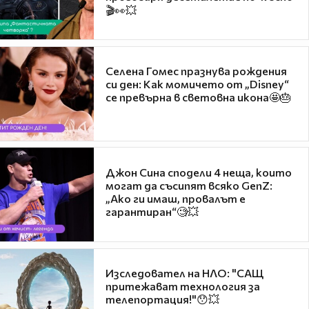
🎬👀💥
Селена Гомес празнува рождения
си ден: Как момичето от „Disney“
се превърна в световна икона🤩🎂
Джон Сина сподели 4 неща, които
могат да съсипят всяко GenZ:
„Ако ги имаш, провалът е
гарантиран“🧐💥
Изследовател на НЛО: "САЩ
притежават технология за
телепортация!"😯💥