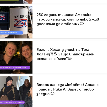
250 години тишина: Америка
зарови капсула, която никой жив
днес няма да отвори👀💥
Ерлинг Холанд ghost-на Том
Холанд?! 💀 Защо Спайдър-мен
остана на "seen"😅
Втори шанс за любовта? Ариана
Гранде и Рики Алварес отново
заедно!😍