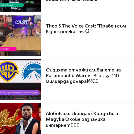
Theo в The Voice Cast: "Правен съм
в дискотека!" 👀💥
Съдията отложи сливането на
Paramount и Warner Bros. за 110
милиарда долара!😯💥
Любов или скандал? Карди Би и
Мадука Окойе разпалиха
интернет❤️‍🔥🔥