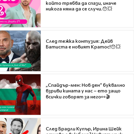
който трябва да спази, иначе
никога няма да се случи.😯💥
След тежка контузия: Дейв
Батиста е новият Кратос!😯💥
„Спайдър-мен: Нов ден“ буквално
взриви кината у нас – ето защо
всички говорят за него👀🎬
След Брадли Купър, Ирина Шейк