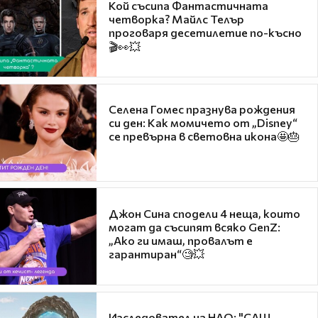
Кой съсипа Фантастичната
четворка? Майлс Телър
проговаря десетилетие по-късно
🎬👀💥
Селена Гомес празнува рождения
си ден: Как момичето от „Disney“
се превърна в световна икона🤩🎂
Джон Сина сподели 4 неща, които
могат да съсипят всяко GenZ:
„Ако ги имаш, провалът е
гарантиран“🧐💥
Изследовател на НЛО: "САЩ