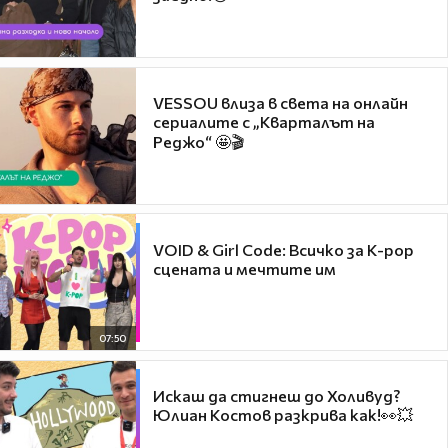
VESSOU влиза в света на онлайн
сериалите с „Кварталът на
Реджо“ 🤩🎬
VOID & Girl Code: Всичко за K-pop
сцената и мечтите им
07:50
Искаш да стигнеш до Холивуд?
Юлиан Костов разкрива как!👀💥