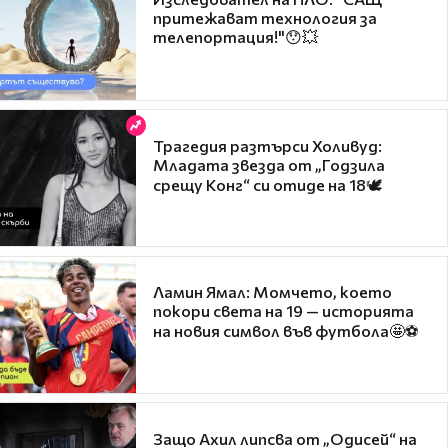
притежават технология за
телепортация!"😯💥
Трагедия разтърси Холивуд:
Младата звезда от „Годзила
срещу Конг“ си отиде на 18🕊️
Ламин Ямал: Момчето, което
покори света на 19 — историята
на новия символ във футбола🤩⚽
Защо Ахил липсва от „Одисей“ на