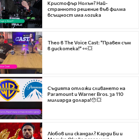
Кристофър Нолън? Най-
странното решение във филма
всъщност има логика
Theo в The Voice Cast: "Правен съм
в дискотека!" 👀💥
Съдията отложи сливането на
Paramount и Warner Bros. за 110
милиарда долара!😯💥
Любов или скандал? Карди Би и