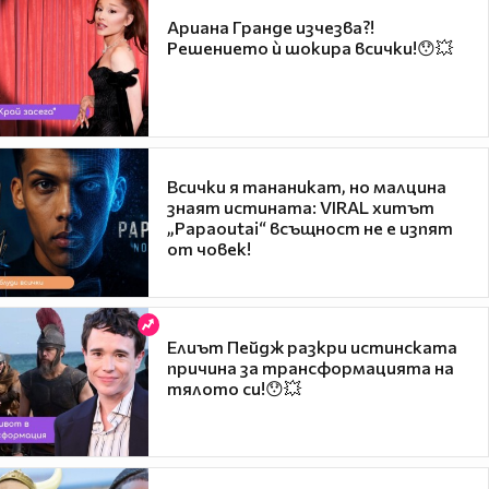
Ариана Гранде изчезва?!
Решението ѝ шокира всички!😯💥
Всички я тананикат, но малцина
знаят истината: VIRAL хитът
„Papaoutai“ всъщност не е изпят
от човек!
Елиът Пейдж разкри истинската
причина за трансформацията на
тялото си!😯💥