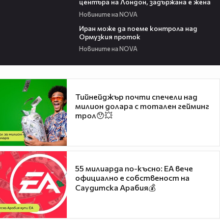
центъра на Лондон, задържана е жена
Новините на NOVA
00:52
Иран може да поеме контрола над
Ормузкия проток
Новините на NOVA
Тийнейджър почти спечели над
милион долара с тотален гейминг
трол😯💥
55 милиарда по-късно: EA вече
официално е собственост на
Саудитска Арабия💰