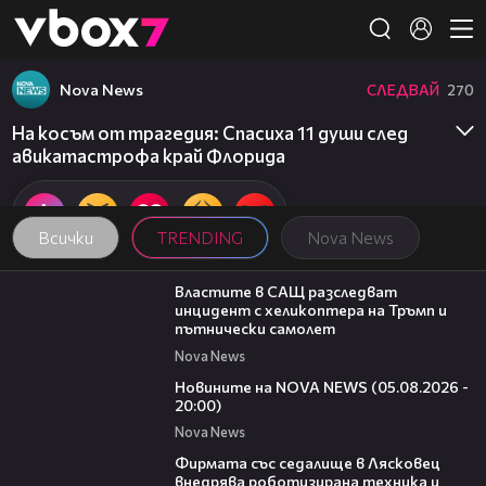
Member of
👾
Nova News
СЛЕДВАЙ
270
На косъм от трагедия: Спасиха 11 души след
авикатастрофа край Флорида
Всички
TRENDING
Nova News
00:39
Властите в САЩ разследват
инцидент с хеликоптера на Тръмп и
пътнически самолет
Nova News
21:42
Новините на NOVA NEWS (05.08.2026 -
20:00)
Nova News
00:06
Фирмата със седалище в Лясковец
внедрява роботизирана техника и