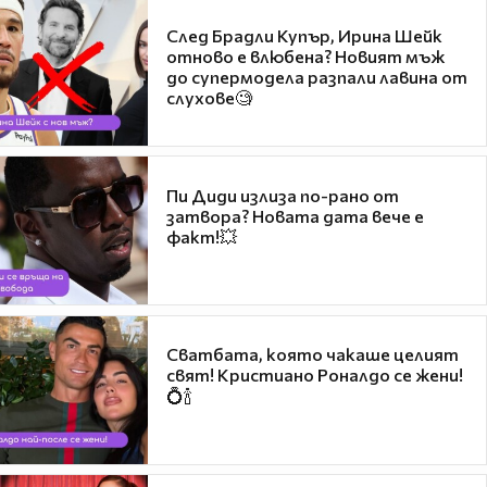
След Брадли Купър, Ирина Шейк
отново е влюбена? Новият мъж
до супермодела разпали лавина от
слухове🧐
Пи Диди излиза по-рано от
затвора? Новата дата вече е
факт!💥
Сватбата, която чакаше целият
свят! Кристиано Роналдо се жени!
💍🍾