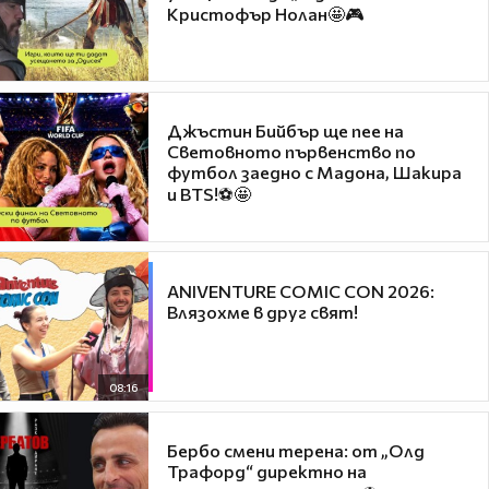
Кристофър Нолан🤩🎮
Джъстин Бийбър ще пее на
Световното първенство по
футбол заедно с Мадона, Шакира
и BTS!⚽🤩
ANIVENTURE COMIC CON 2026:
Влязохме в друг свят!
08:16
Бербо смени терена: от „Олд
Трафорд“ директно на