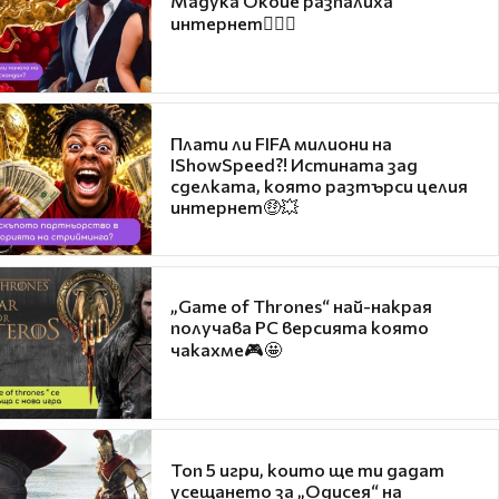
Мадука Окойе разпалиха
интернет❤️‍🔥🔥
Плати ли FIFA милиони на
IShowSpeed?! Истината зад
сделката, която разтърси целия
интернет🤑💥
„Game of Thrones“ най-накрая
получава PC версията която
чакахме🎮🤩
Топ 5 игри, които ще ти дадат
усещането за „Одисея“ на