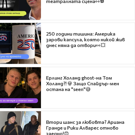
театралната сцена👀⚽
250 години тишина: Америка
зарови капсула, която никой жив
днес няма да отвори👀💥
Ерлинг Холанд ghost-на Том
Холанд?! 💀 Защо Спайдър-мен
остана на "seen"😅
Втори шанс за любовта? Ариана
Гранде и Рики Алварес отново
заедно!😍