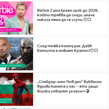
Barbie 2 има краен срок до 2026,
който трябва да спази, иначе
никога няма да се случи.😯💥
След тежка контузия: Дейв
Батиста е новият Кратос!😯💥
„Спайдър-мен: Нов ден“ буквално
взриви кината у нас – ето защо
всички говорят за него👀🎬