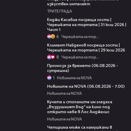
изкуствен интелект
ТРИТЕ ГРАДА
10:44
Енджи Касабие посреща гости |
Черешката на тортата | 31 юли 2026 |
Част 1
6
Черешката на тортата
22:40
Климент Найденов посреща гости |
Черешката на тортата | 29 юли 2026
8
Черешката на тортата
01:47
Прогноза за времето (06.08.2026 -
сутрешна)
1
Новините на NOVA
05:35
Новините на NOVA (06.08.2026 - 7.00)
Новините на NOVA
00:51
Кучета и стопаните им гледаха
„Въздушният Бъд“ на кино под
открито небе в Лос Анджелис
Новините на NOVA
00:39
Четирима мъже са намушкани в