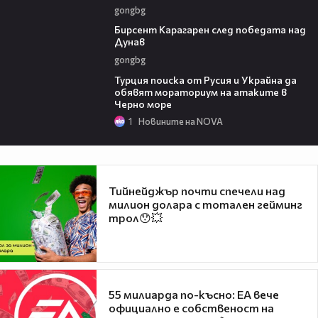
gongbg
02:39
Бирсент Карагарен след победата над
Дунав
gongbg
03:02
Турция поиска от Русия и Украйна да
обявят мораториум на атаките в
Черно море
1
Новините на NOVA
Тийнейджър почти спечели над
милион долара с тотален гейминг
трол😯💥
55 милиарда по-късно: EA вече
официално е собственост на