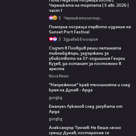
Черешката на тортата | 5 авг. 2026 |
част 1
5
Черешката на тортата
05:54
Поморие посреща първото издание на
Sunset Port Festival
3
Здравей България
01:34
Съдът в Пловдив реши петимата
тийнейджъри, задържани за
убийството на 37-годишния Георги
Кузев, да останат за постоянно в
ареста
Nova News
00:37
"Напрежение" край тъчлинията и след
края на Дунав - Арда
gongbg
03:53
Емануел Луканов след загубата от
Арда
gongbg
02:50
Александър Тунчев: Не беше лесно
срещу Дунав, постарахме се