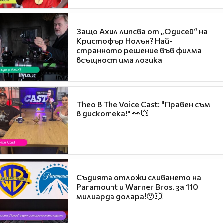
Защо Ахил липсва от „Одисей“ на
Кристофър Нолън? Най-
странното решение във филма
всъщност има логика
Theo в The Voice Cast: "Правен съм
в дискотека!" 👀💥
Съдията отложи сливането на
Paramount и Warner Bros. за 110
милиарда долара!😯💥