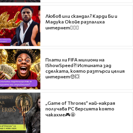
Любов или скандал? Карди Би и
Мадука Окойе разпалиха
интернет❤️‍🔥🔥
Плати ли FIFA милиони на
IShowSpeed?! Истината зад
сделката, която разтърси целия
интернет🤑💥
„Game of Thrones“ най-накрая
получава PC версията която
чакахме🎮🤩