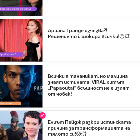
Ариана Гранде изчезва?!
Решението ѝ шокира всички!😯💥
Всички я тананикат, но малцина
знаят истината: VIRAL хитът
„Papaoutai“ всъщност не е изпят
от човек!
Елиът Пейдж разкри истинската
причина за трансформацията на
тялото си!😯💥