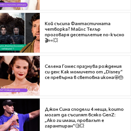
Кой съсипа Фантастичната
четворка? Майлс Телър
проговаря десетилетие по-късно
🎬👀💥
Селена Гомес празнува рождения
си ден: Как момичето от „Disney“
се превърна в световна икона🤩🎂
Джон Сина сподели 4 неща, които
могат да съсипят всяко GenZ:
„Ако ги имаш, провалът е
гарантиран“🧐💥