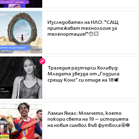
Изследовател на НЛО: "САЩ
притежават технология за
телепортация!"😯💥
Трагедия разтърси Холивуд:
Младата звезда от „Годзила
срещу Конг“ си отиде на 18🕊️
Ламин Ямал: Момчето, което
покори света на 19 — историята
на новия символ във футбола🤩⚽