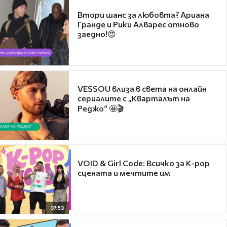
Втори шанс за любовта? Ариана
Гранде и Рики Алварес отново
заедно!😍
VESSOU влиза в света на онлайн
сериалите с „Кварталът на
Реджо“ 🤩🎬
VOID & Girl Code: Всичко за K-pop
сцената и мечтите им
07:50