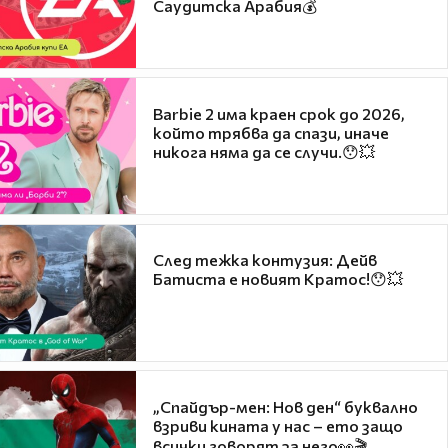
Саудитска Арабия💰
Barbie 2 има краен срок до 2026,
който трябва да спази, иначе
никога няма да се случи.😯💥
След тежка контузия: Дейв
Батиста е новият Кратос!😯💥
„Спайдър-мен: Нов ден“ буквално
взриви кината у нас – ето защо
всички говорят за него👀🎬