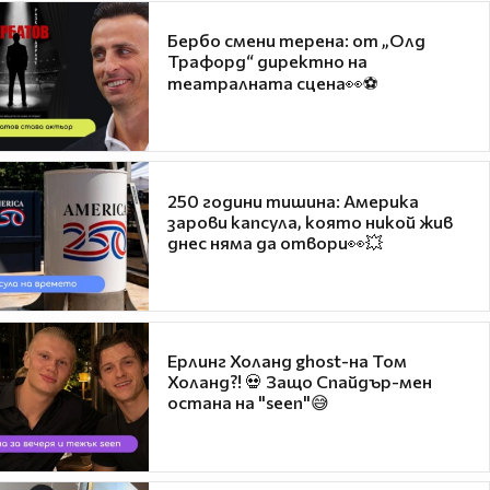
Бербо смени терена: от „Олд
Трафорд“ директно на
театралната сцена👀⚽
250 години тишина: Америка
зарови капсула, която никой жив
днес няма да отвори👀💥
Ерлинг Холанд ghost-на Том
Холанд?! 💀 Защо Спайдър-мен
остана на "seen"😅