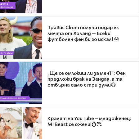
Травис Скот получи подарък
мечта от Холанд — всеки
футболен фен би го искал! 🤩
„Ще се омъжиш ли за мен?“: Фен
предложи брак на Зендая, а тя
отвърна само с три думи😅
Кралят на YouTube – младоженец:
MrBeast се ожени!💍🥰