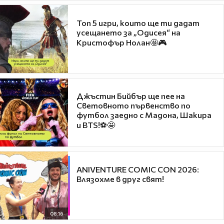
Топ 5 игри, които ще ти дадат
усещането за „Одисея“ на
Кристофър Нолан🤩🎮
Джъстин Бийбър ще пее на
Световното първенство по
футбол заедно с Мадона, Шакира
и BTS!⚽🤩
ANIVENTURE COMIC CON 2026:
Влязохме в друг свят!
08:16