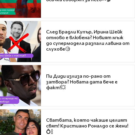
След Брадли Купър, Ирина Шейк
отново е влюбена? Новият мъж
до супермодела разпали лавина от
слухове🧐
Пи Диди излиза по-рано от
затвора? Новата дата вече е
факт!💥
Сватбата, която чакаше целият
свят! Кристиано Роналдо се жени!
💍🍾