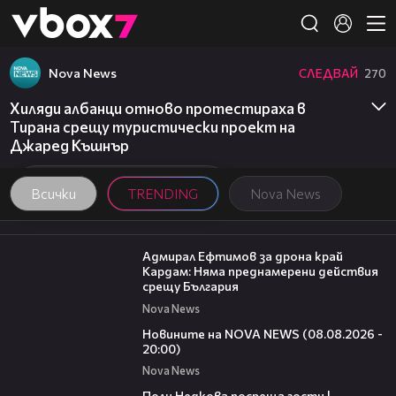
Member of
👾
Nova News
СЛЕДВАЙ
270
Хиляди албанци отново протестираха в
Тирана срещу туристически проект на
Джаред Къшнър
Всички
TRENDING
Nova News
01:48
Адмирал Ефтимов за дрона край
Кардам: Няма преднамерени действия
срещу България
Nova News
22:47
Новините на NOVA NEWS (08.08.2026 -
20:00)
Nova News
19:25
Поли Недкова посреща гости |