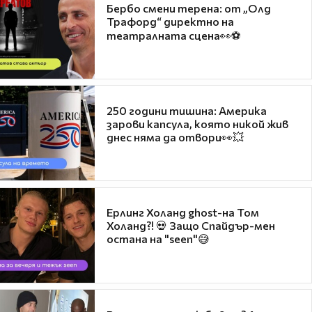
Бербо смени терена: от „Олд
Трафорд“ директно на
театралната сцена👀⚽
250 години тишина: Америка
зарови капсула, която никой жив
днес няма да отвори👀💥
Ерлинг Холанд ghost-на Том
Холанд?! 💀 Защо Спайдър-мен
остана на "seen"😅