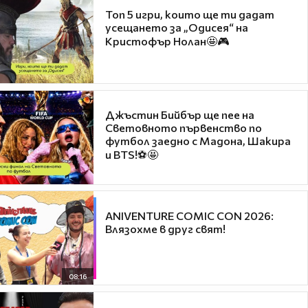
Топ 5 игри, които ще ти дадат
усещането за „Одисея“ на
Кристофър Нолан🤩🎮
Джъстин Бийбър ще пее на
Световното първенство по
футбол заедно с Мадона, Шакира
и BTS!⚽🤩
ANIVENTURE COMIC CON 2026:
Влязохме в друг свят!
08:16