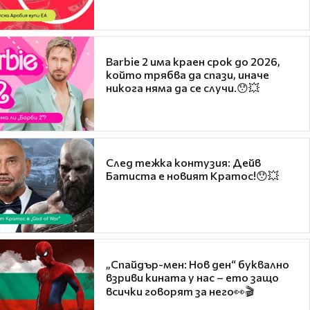
Barbie 2 има краен срок до 2026,
който трябва да спази, иначе
никога няма да се случи.😯💥
След тежка контузия: Дейв
Батиста е новият Кратос!😯💥
„Спайдър-мен: Нов ден“ буквално
взриви кината у нас – ето защо
всички говорят за него👀🎬