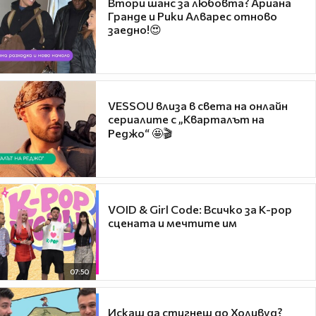
Втори шанс за любовта? Ариана
Гранде и Рики Алварес отново
заедно!😍
VESSOU влиза в света на онлайн
сериалите с „Кварталът на
Реджо“ 🤩🎬
VOID & Girl Code: Всичко за K-pop
сцената и мечтите им
07:50
Искаш да стигнеш до Холивуд?