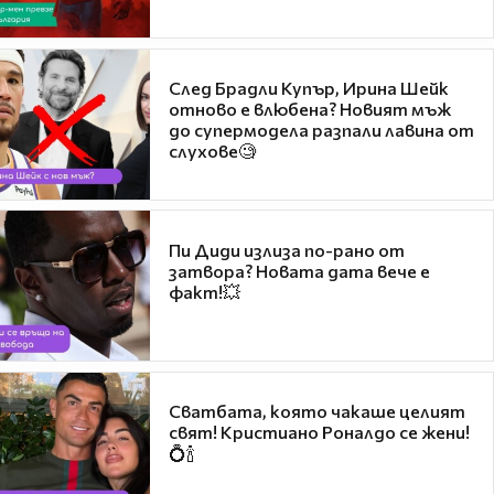
След Брадли Купър, Ирина Шейк
отново е влюбена? Новият мъж
до супермодела разпали лавина от
слухове🧐
Пи Диди излиза по-рано от
затвора? Новата дата вече е
факт!💥
Сватбата, която чакаше целият
свят! Кристиано Роналдо се жени!
💍🍾