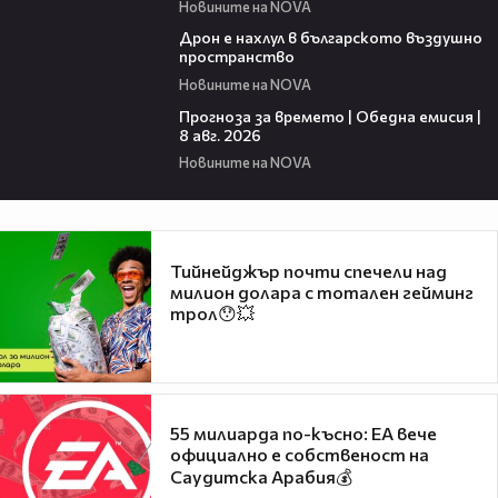
Новините на NOVA
07:30
Дрон е нахлул в българското въздушно
пространство
Новините на NOVA
02:03
Прогноза за времето | Обедна емисия |
8 авг. 2026
Новините на NOVA
Тийнейджър почти спечели над
милион долара с тотален гейминг
трол😯💥
55 милиарда по-късно: EA вече
официално е собственост на
Саудитска Арабия💰