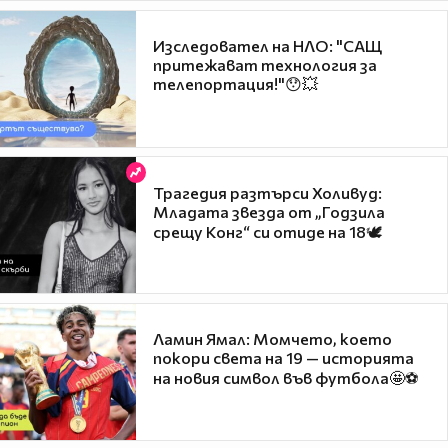
Изследовател на НЛО: "САЩ
притежават технология за
телепортация!"😯💥
Трагедия разтърси Холивуд:
Младата звезда от „Годзила
срещу Конг“ си отиде на 18🕊️
Ламин Ямал: Момчето, което
покори света на 19 — историята
на новия символ във футбола🤩⚽