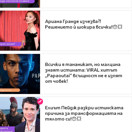
Ариана Гранде изчезва?!
Решението ѝ шокира всички!😯💥
Всички я тананикат, но малцина
знаят истината: VIRAL хитът
„Papaoutai“ всъщност не е изпят
от човек!
Елиът Пейдж разкри истинската
причина за трансформацията на
тялото си!😯💥