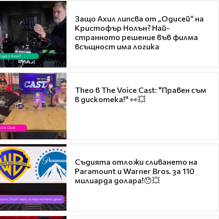
Защо Ахил липсва от „Одисей“ на
Кристофър Нолън? Най-
странното решение във филма
всъщност има логика
Theo в The Voice Cast: "Правен съм
в дискотека!" 👀💥
Съдията отложи сливането на
Paramount и Warner Bros. за 110
милиарда долара!😯💥