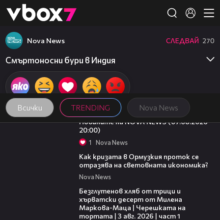
Member of
👾
Nova News
СЛЕДВАЙ
270
Смъртоносни бури в Индия
Всички
TRENDING
Nova News
22:56
Новините на NOVA NEWS (07.08.2026 -
20:00)
1
Nova News
14:07
Как кризата в Ормузкия проток се
отразява на световната икономика?
Nova News
16:02
Безглутенов хляб от трици и
хърватски десерт от Милена
Маркова-Маца | Черешката на
тортата | 3 авг. 2026 | част 1