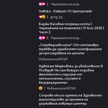
5
Черешката на тортата
05:57
Левски - Кайрат 1:0 /репортаж/
3
gong_bg
16:45
Енджи Касабие посреща гости |
Черешката на тортата | 31 юли 2026 |
Част 2
6
Черешката на тортата
03:12
„Справедлива цена“: От септември
трябва да заработят платформите
за проследяване на цените
Новините на NOVA
01:06
Адвокат Марковски за убийството в
Пловдив: Не съм виждал подобна
жестокост и садизъм от
непълнолетни, случаят е
безпрецедентен
1
Новините на NOVA
00:50
Спорове около идеята на Здравното
министерство за промяна на
държавния инвитро център