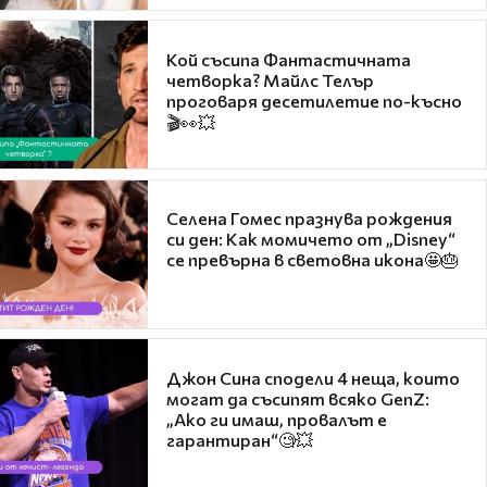
Кой съсипа Фантастичната
четворка? Майлс Телър
проговаря десетилетие по-късно
🎬👀💥
Селена Гомес празнува рождения
си ден: Как момичето от „Disney“
се превърна в световна икона🤩🎂
Джон Сина сподели 4 неща, които
могат да съсипят всяко GenZ:
„Ако ги имаш, провалът е
гарантиран“🧐💥