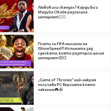
Любов или скандал? Карди Би и
Мадука Окойе разпалиха
интернет❤️‍🔥🔥
Плати ли FIFA милиони на
IShowSpeed?! Истината зад
сделката, която разтърси целия
интернет🤑💥
„Game of Thrones“ най-накрая
получава PC версията която
чакахме🎮🤩