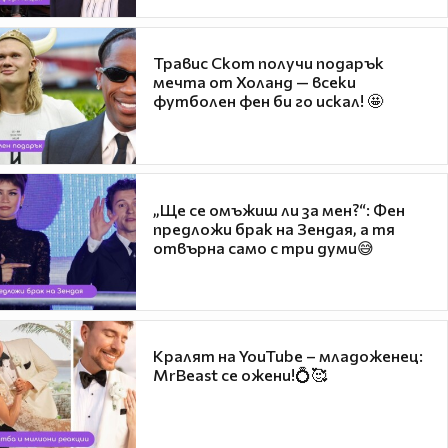
Травис Скот получи подарък
мечта от Холанд — всеки
футболен фен би го искал! 🤩
„Ще се омъжиш ли за мен?“: Фен
предложи брак на Зендая, а тя
отвърна само с три думи😅
Кралят на YouTube – младоженец:
MrBeast се ожени!💍🥰