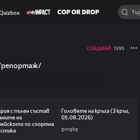
Quizbox
СЛЕДВАЙ
1395
 /репортаж/
00:47
27:51
рия с пълен състав
Головете на кръга (3 кръг,
амите на
05.08.2026)
пейското по спортна
gongbg
астика