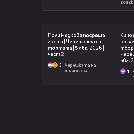
gongb
13:03
Поли Недкова посреща
Кино
гости | Черешката на
от ле
тортата | 5 авг. 2026 |
творц
част 2
Чере
авг. 
3
Черешката на
тортата
1