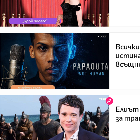
Всички
истина
всъщно
Елиът 
за тра