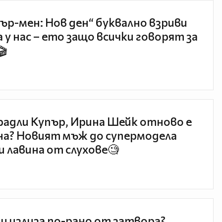
ър-мен: Нов ден“ буквално взриви
 у нас – ето защо всички говорят за
🎬
радли Купър, Ирина Шейк отново е
а? Новият мъж до супермодела
и лавина от слухове🧐
и излиза по-рано от затвора?