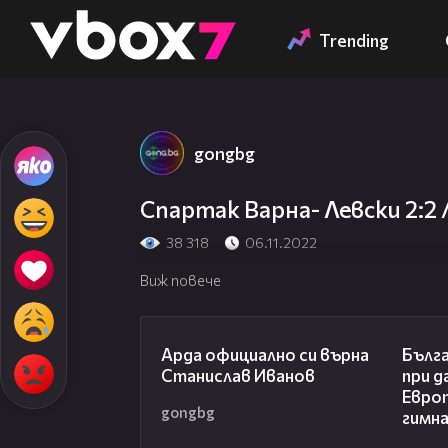
Member of
👾
Trending
gongbg
Спартак Варна- Левски 2:2
38 318
06.11.2022
Виж повече
00:19
Арда официално си върна
Бълга
Станислав Иванов
при д
Евро
gongbg
гимн