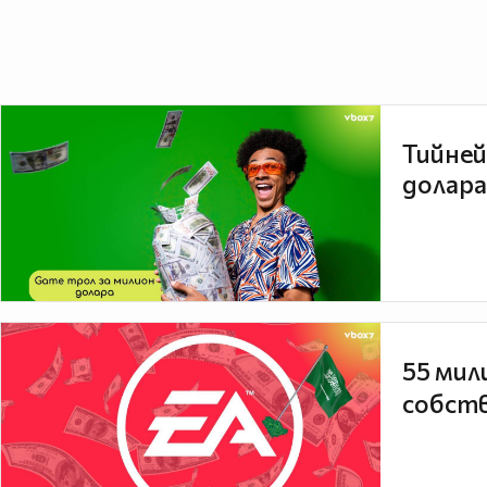
Тийней
долара
55 мил
собств