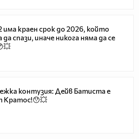
 2 има краен срок до 2026, който
 да спази, иначе никога няма да се
😯💥
ежка контузия: Дейв Батиста е
 Кратос!😯💥