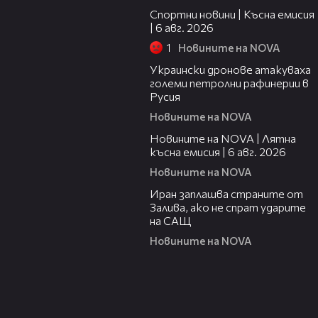
Спортни новини | Късна емисия
| 6 авг. 2026
1
Новините на NOVA
00:41
Украински дронове атакуваха
големи петролни рафинерии в
Русия
Новините на NOVA
20:26
Новините на NOVA | Лятна
късна емисия | 6 авг. 2026
Новините на NOVA
00:41
Иран заплашва страните от
Залива, ако не спрат ударите
на САЩ
Новините на NOVA