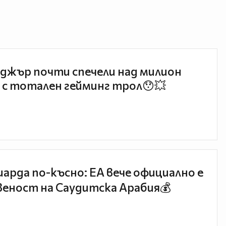
джър почти спечели над милион
 с тотален гейминг трол😯💥
иарда по-късно: EA вече официално е
еност на Саудитска Арабия💰