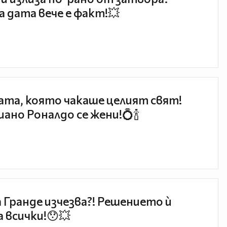
 дата вече е факт!💥
та, която чакаше целият свят!
ано Роналдо се жени!💍🍾
 Гранде изчезва?! Решението ѝ
 всички!😯💥