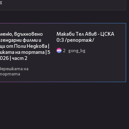
g
15:31
09:11
 меню, вдъхновено
Макаби Тел Авив - ЦСКА
гендарни филми и
0:3 /репортаж/
и от Поли Недкова |
2
gong_bg
шката на тортата | 5
2026 | част 2
Черешката на
тортата