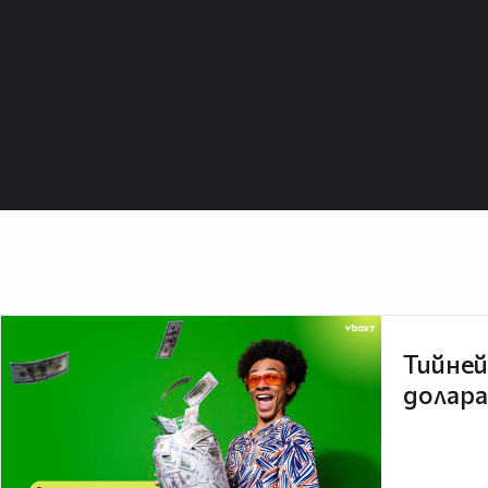
Тийней
долара