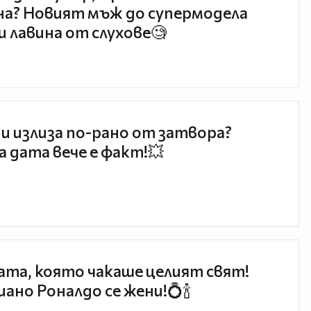
а? Новият мъж до супермодела
и лавина от слухове🧐
и излиза по-рано от затвора?
 дата вече е факт!💥
та, която чакаше целият свят!
ано Роналдо се жени!💍🍾