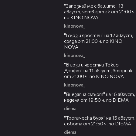
"Запознай ме с вашите" 13
август, четвъртък от 21:00 ч.
по KINO NOVA
kinonova_
00:22
"Бърз и яростен" на 12 август,
сряда от 21:00 ч. по KINO
NOVA
kinonova_
00:31
"Бързи и яростни Токио
Дрифт" на 11 август, вторник
от 21:00 ч. по KINO NOVA
kinonova_
00:33
"Внезапна смърт" на 16 август,
неделя от 19:50 ч. по DIEMA
diema
00:32
"Тропическа буря" на 15 август,
събота от 21:50 ч. по DIEMA
diema
00:30