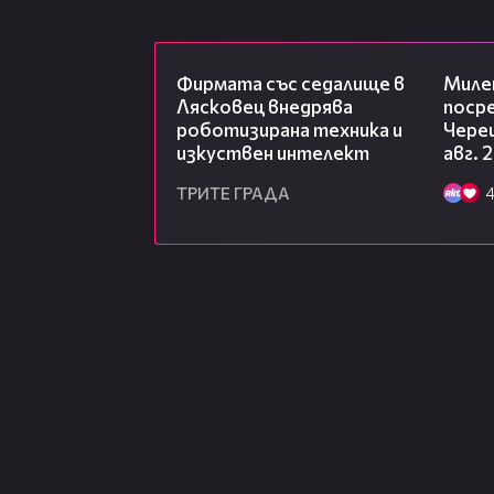
00:06
Фирмата със седалище в
Миле
Лясковец внедрява
посре
роботизирана техника и
Чере
изкуствен интелект
авг. 
ТРИТЕ ГРАДА