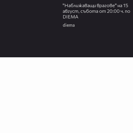
"Наближаващи врагове" на 15
август, събота от 20:00 ч. по
DIEMA
diema