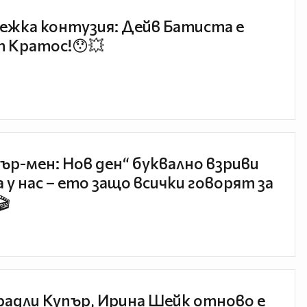
ежка контузия: Дейв Батиста е
 Кратос!😯💥
ър-мен: Нов ден“ буквално взриви
 у нас – ето защо всички говорят за
🎬
радли Купър, Ирина Шейк отново е