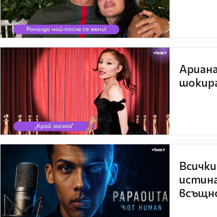
Ариана
шокира
Всички
истина
всъщно