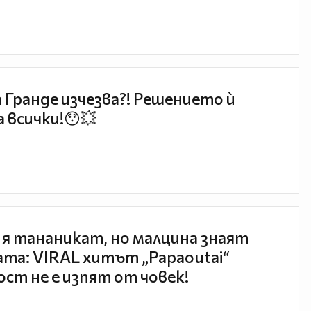
 Гранде изчезва?! Решението ѝ
 всички!😯💥
 я тананикат, но малцина знаят
та: VIRAL хитът „Papaoutai“
ст не е изпят от човек!