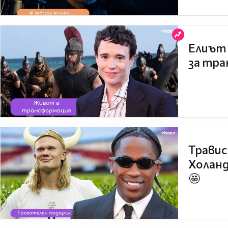
Елиът 
за тра
Травис
Холанд
🤩