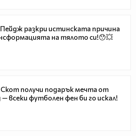
Пейдж разкри истинската причина
нсформацията на тялото си!😯💥
 Скот получи подарък мечта от
 — всеки футболен фен би го искал!