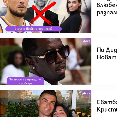
влюбен
разпал
Пи Дид
Новата
Сватба
Кристи