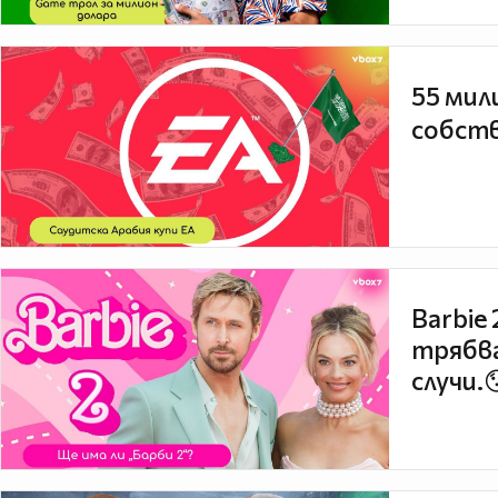
55 мил
собств
Barbie
трябва
случи.