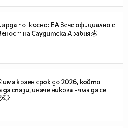
иарда по-късно: EA вече официално е
еност на Саудитска Арабия💰
 2 има краен срок до 2026, който
 да спази, иначе никога няма да се
😯💥