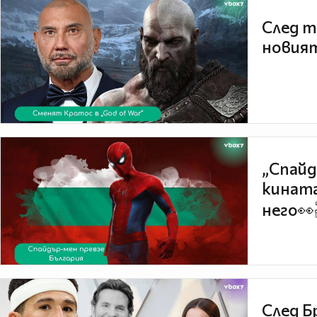
След т
новият
„Спайд
кината
него👀
След Б