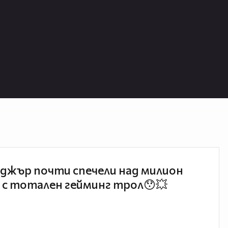
джър почти спечели над милион
 с тотален гейминг трол😯💥