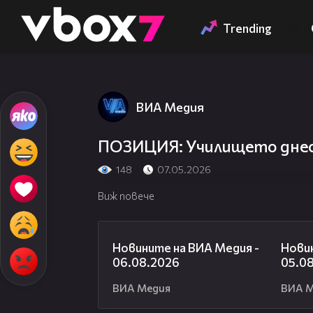
Member of
👾
Trending
ВИА Медия
ПОЗИЦИЯ: Училището днес 
148
07.05.2026
Виж повече
22:43
Новините на ВИА Медия -
Новин
06.08.2026
05.0
ВИА Медия
ВИА 