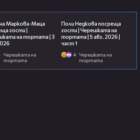
20:17
19:25
на Маркова-Маца
Поли Недкова посреща
ща гости |
гости | Черешката на
шката на тортата | 3
тортата | 5 авг. 2026 |
2026
част 1
4
Черешката на
4
Черешката на
тортата
тортата