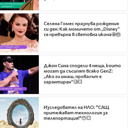
Селена Гомес празнува рождения
си ден: Как момичето от „Disney“
се превърна в световна икона🤩🎂
Джон Сина сподели 4 неща, които
могат да съсипят всяко GenZ:
„Ако ги имаш, провалът е
гарантиран“🧐💥
Изследовател на НЛО: "САЩ
притежават технология за
телепортация!"😯💥