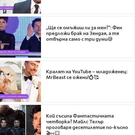
„Ще се омъжиш ли за мен?“: Фен
предложи брак на Зендая, а тя
отвърна само с три думи😅
Кралят на YouTube – младоженец:
MrBeast се ожени!💍🥰
Кой съсипа Фантастичната
четворка? Майлс Телър
проговаря десетилетие по-късно
🎬👀💥