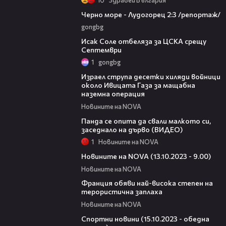
06:06
Черно море - Лудогорец 2:3 /репортаж/
gongbg
01:02
Исак Соле отбеляза за ЦСКА срещу
Септември
1
gongbg
04:11
Израел струпа десетки хиляди войници
около Ивицата Газа за мащабна
наземна операция
Новините на NOVA
01:03
Панда се опита да свали малкото си,
заседнало на дърво (ВИДЕО)
1
Новините на NOVA
05:35
Новините на NOVA (13.10.2023 - 9.00)
Новините на NOVA
01:50
Франция обяви най-висока степен на
терористична заплаха
Новините на NOVA
04:40
Спортни новини (15.10.2023 - обедна