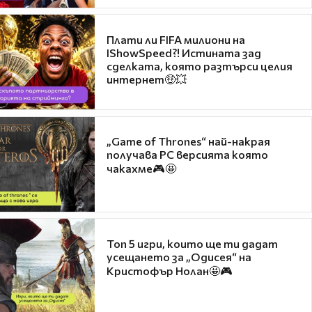
Плати ли FIFA милиони на
IShowSpeed?! Истината зад
сделката, която разтърси целия
интернет🤑💥
„Game of Thrones“ най-накрая
получава PC версията която
чакахме🎮🤩
Топ 5 игри, които ще ти дадат
усещането за „Одисея“ на
Кристофър Нолан🤩🎮