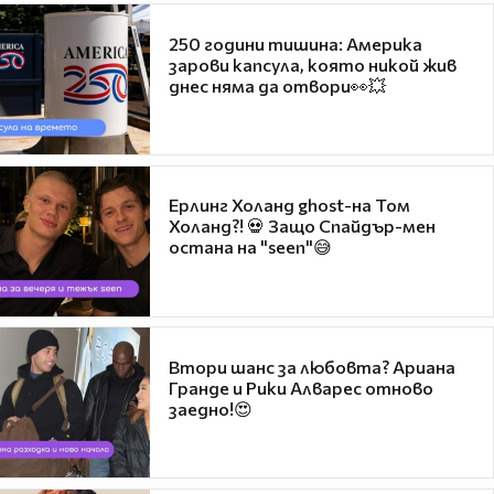
250 години тишина: Америка
зарови капсула, която никой жив
днес няма да отвори👀💥
Ерлинг Холанд ghost-на Том
Холанд?! 💀 Защо Спайдър-мен
остана на "seen"😅
Втори шанс за любовта? Ариана
Гранде и Рики Алварес отново
заедно!😍