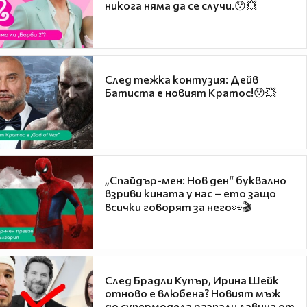
никога няма да се случи.😯💥
След тежка контузия: Дейв
Батиста е новият Кратос!😯💥
„Спайдър-мен: Нов ден“ буквално
взриви кината у нас – ето защо
всички говорят за него👀🎬
След Брадли Купър, Ирина Шейк
отново е влюбена? Новият мъж
до супермодела разпали лавина от