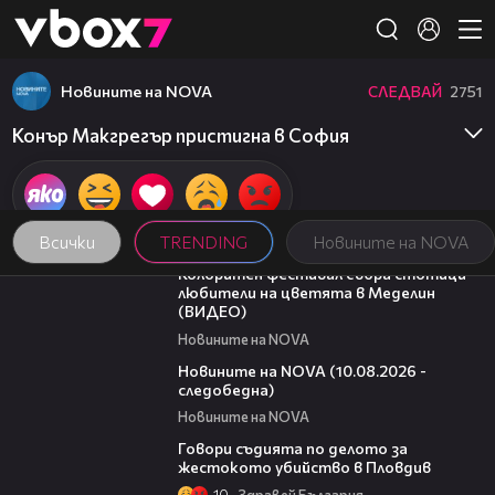
Member of
👾
Новините на NOVA
СЛЕДВАЙ
2751
Конър Макгрегър пристигна в София
Всички
TRENDING
Новините на NOVA
03:33
Колоритен фестивал събра стотици
любители на цветята в Меделин
(ВИДЕО)
Новините на NOVA
15:13
Новините на NOVA (10.08.2026 -
следобедна)
Новините на NOVA
16:28
Говори съдията по делото за
жестокото убийство в Пловдив
10
Здравей България