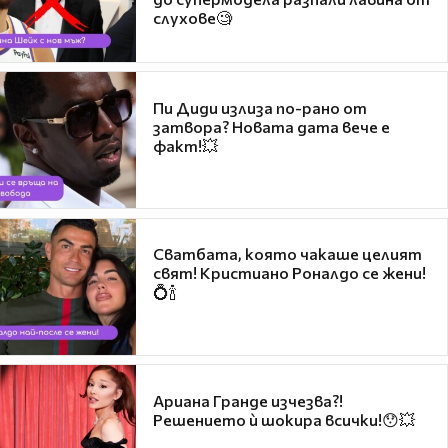
слухове🧐
Пи Диди излиза по-рано от
затвора? Новата дата вече е
факт!💥
Сватбата, която чакаше целият
свят! Кристиано Роналдо се жени!
💍🍾
Ариана Гранде изчезва?!
Решението ѝ шокира всички!😯💥