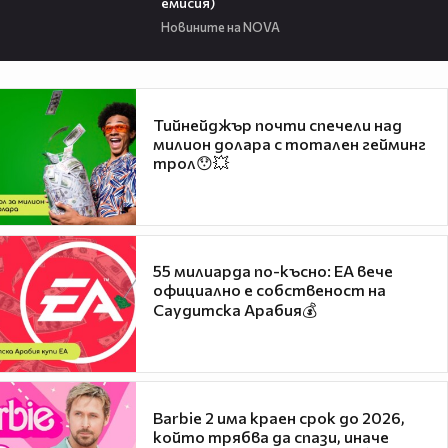
емисия)
Новините на NOVA
Тийнейджър почти спечели над
милион долара с тотален гейминг
трол😯💥
55 милиарда по-късно: EA вече
официално е собственост на
Саудитска Арабия💰
Barbie 2 има краен срок до 2026,
който трябва да спази, иначе