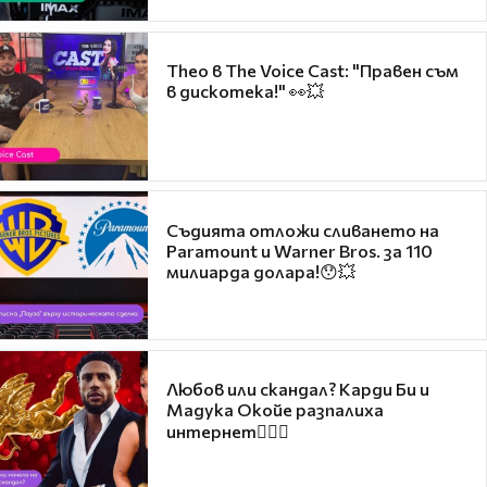
Theo в The Voice Cast: "Правен съм
в дискотека!" 👀💥
Съдията отложи сливането на
Paramount и Warner Bros. за 110
милиарда долара!😯💥
Любов или скандал? Карди Би и
Мадука Окойе разпалиха
интернет❤️‍🔥🔥