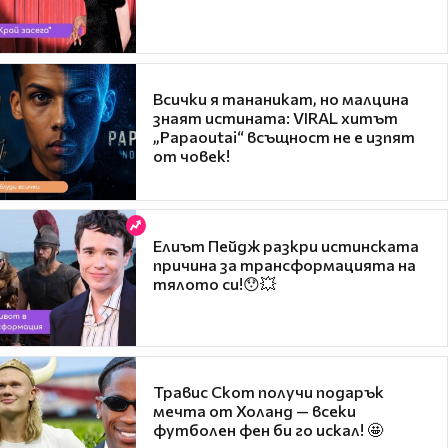
Всички я тананикат, но малцина
знаят истината: VIRAL хитът
„Papaoutai“ всъщност не е изпят
от човек!
Елиът Пейдж разкри истинската
причина за трансформацията на
тялото си!😯💥
Травис Скот получи подарък
мечта от Холанд — всеки
футболен фен би го искал! 🤩