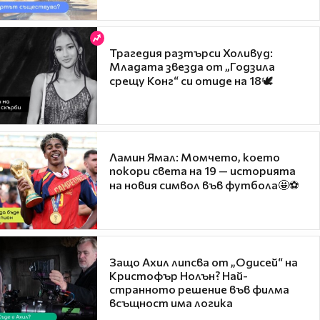
Трагедия разтърси Холивуд:
Младата звезда от „Годзила
срещу Конг“ си отиде на 18🕊️
Ламин Ямал: Момчето, което
покори света на 19 — историята
на новия символ във футбола🤩⚽
Защо Ахил липсва от „Одисей“ на
Кристофър Нолън? Най-
странното решение във филма
всъщност има логика