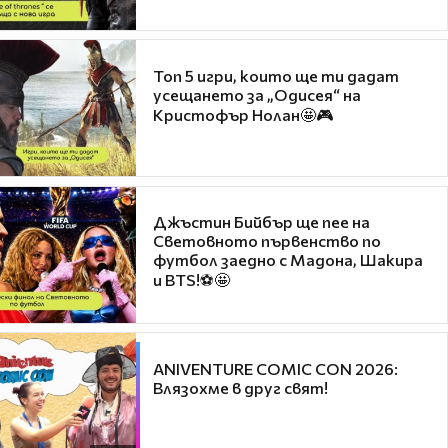
Топ 5 игри, които ще ти дадат
усещането за „Одисея“ на
Кристофър Нолан🤩🎮
Джъстин Бийбър ще пее на
Световното първенство по
футбол заедно с Мадона, Шакира
и BTS!⚽🤩
ANIVENTURE COMIC CON 2026:
Влязохме в друг свят!