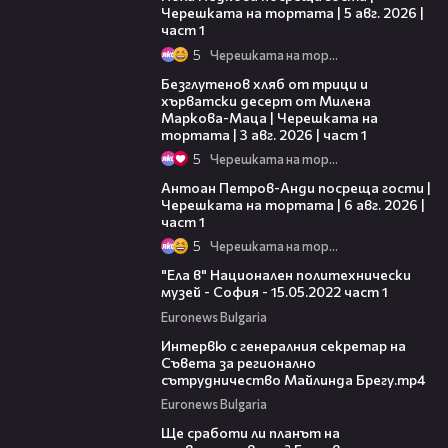
Черешката на тортата | 5 авг. 2026 |
част 1
5
Черешката на тортата
16:02
Безглутенов хляб от трици и
хърватски десерт от Милена
Маркова-Маца | Черешката на
тортата | 3 авг. 2026 | част 1
5
Черешката на тортата
19:09
Антоан Петров-Анди посреща гости |
Черешката на тортата | 6 авг. 2026 |
част 1
5
Черешката на тортата
11:10
"Ела в" Национален политехнически
музей - София - 15.05.2022 част 1
Euronews Bulgaria
07:44
Интервю с генералния секретар на
Съвета за регионално
сътрудничество Майлинда Брегу.mp4
Euronews Bulgaria
14:13
Ще сработи ли планът на