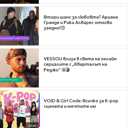
Втори шанс за любовта? Ариана
Гранде и Рики Алварес отново
заедно!😍
VESSOU влиза в света на онлайн
сериалите с „Кварталът на
Реджо“ 🤩🎬
VOID & Girl Code: Всичко за K-pop
сцената и мечтите им
07:50