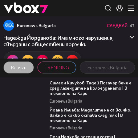
Member of
👾
Euronews Bulgaria
СЛЕДВАЙ
47
Надежда Йорданова: Има много нарушения,
свързани с обществени поръчки
Всички
TRENDING
Euronews Bulgaria
11:23
Симеон Кичуков: Тадей Погачар вече е
сред легендите на колоезденето | В
темпото на Кари
Euronews Bulgaria
14:33
Йоана Илиева: Медалите не са всичко,
важно е какво остава след тях | В
темпото на Кари
Euronews Bulgaria
19:25
Поли Недкова посреща гости |