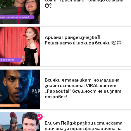
💍🍾
Ариана Гранде изчезва?!
Решението ѝ шокира всички!😯💥
Всички я тананикат, но малцина
знаят истината: VIRAL хитът
„Papaoutai“ всъщност не е изпят
от човек!
Елиът Пейдж разкри истинската
причина за трансформацията на