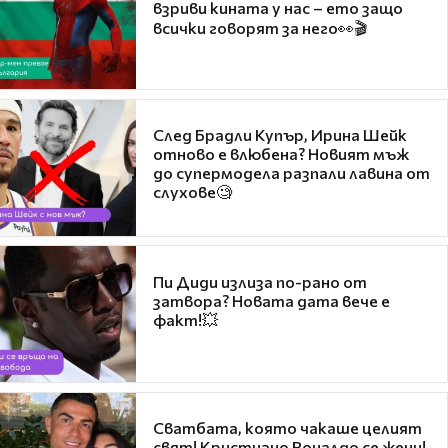
взриви кината у нас – ето защо
всички говорят за него👀🎬
След Брадли Купър, Ирина Шейк
отново е влюбена? Новият мъж
до супермодела разпали лавина от
слухове🧐
Пи Диди излиза по-рано от
затвора? Новата дата вече е
факт!💥
Сватбата, която чакаше целият
свят! Кристиано Роналдо се жени!