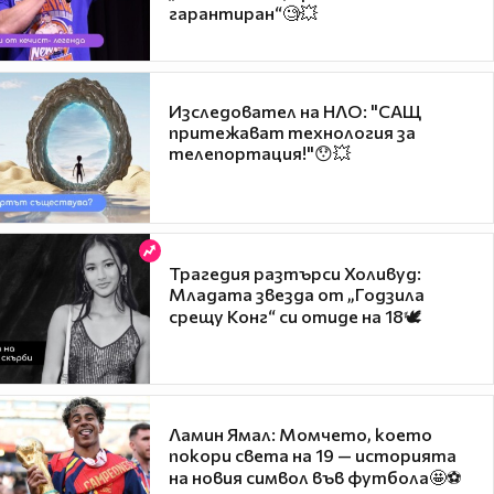
гарантиран“🧐💥
Изследовател на НЛО: "САЩ
притежават технология за
телепортация!"😯💥
Трагедия разтърси Холивуд:
Младата звезда от „Годзила
срещу Конг“ си отиде на 18🕊️
Ламин Ямал: Момчето, което
покори света на 19 — историята
на новия символ във футбола🤩⚽