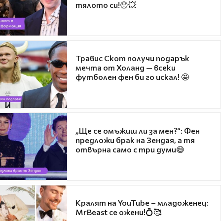
тялото си!😯💥
Травис Скот получи подарък
мечта от Холанд — всеки
футболен фен би го искал! 🤩
„Ще се омъжиш ли за мен?“: Фен
предложи брак на Зендая, а тя
отвърна само с три думи😅
Кралят на YouTube – младоженец:
MrBeast се ожени!💍🥰