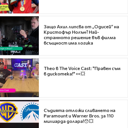
Защо Ахил липсва от „Одисей“ на
Кристофър Нолън? Най-
странното решение във филма
всъщност има логика
Theo в The Voice Cast: "Правен съм
в дискотека!" 👀💥
Съдията отложи сливането на
Paramount и Warner Bros. за 110
милиарда долара!😯💥