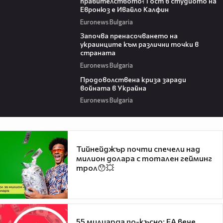
правителството? Гост в студиото на
Евронюз е Ивайло Калфин
Euronews Bulgaria
01:09
Започва пренасочването на
украинците към различни точки в
страната
Euronews Bulgaria
02:11
Продоволствена криза заради
войната в Украйна
Euronews Bulgaria
Тийнейджър почти спечели над
милион долара с тотален гейминг
трол😯💥
55 милиарда по-късно: EA вече