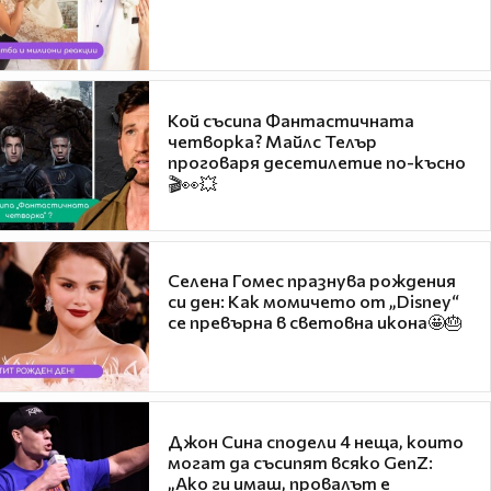
Кой съсипа Фантастичната
четворка? Майлс Телър
проговаря десетилетие по-късно
🎬👀💥
Селена Гомес празнува рождения
си ден: Как момичето от „Disney“
се превърна в световна икона🤩🎂
Джон Сина сподели 4 неща, които
могат да съсипят всяко GenZ:
„Ако ги имаш, провалът е