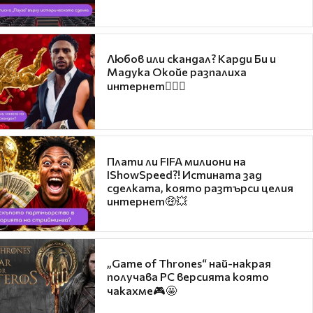
Любов или скандал? Карди Би и
Мадука Окойе разпалиха
интернет❤️‍🔥🔥
Плати ли FIFA милиони на
IShowSpeed?! Истината зад
сделката, която разтърси целия
интернет🤑💥
„Game of Thrones“ най-накрая
получава PC версията която
чакахме🎮🤩