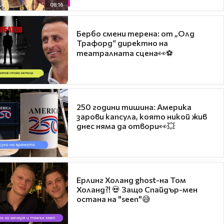
08:16
Бербо смени терена: от „Олд
Трафорд“ директно на
театралната сцена👀⚽
250 години тишина: Америка
зарови капсула, която никой жив
днес няма да отвори👀💥
Ерлинг Холанд ghost-на Том
Холанд?! 💀 Защо Спайдър-мен
остана на "seen"😅