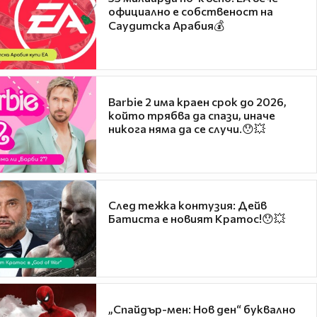
официално е собственост на
Саудитска Арабия💰
Barbie 2 има краен срок до 2026,
който трябва да спази, иначе
никога няма да се случи.😯💥
След тежка контузия: Дейв
Батиста е новият Кратос!😯💥
„Спайдър-мен: Нов ден“ буквално