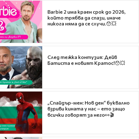
Barbie 2 има краен срок до 2026,
който трябва да спази, иначе
никога няма да се случи.😯💥
След тежка контузия: Дейв
Батиста е новият Кратос!😯💥
„Спайдър-мен: Нов ден“ буквално
взриви кината у нас – ето защо
всички говорят за него👀🎬