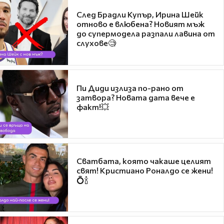
След Брадли Купър, Ирина Шейк
отново е влюбена? Новият мъж
до супермодела разпали лавина от
слухове🧐
Пи Диди излиза по-рано от
затвора? Новата дата вече е
факт!💥
Сватбата, която чакаше целият
свят! Кристиано Роналдо се жени!
💍🍾