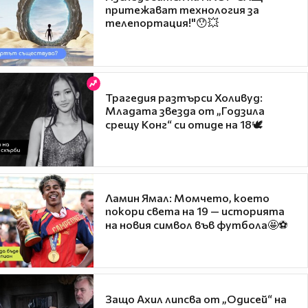
притежават технология за
телепортация!"😯💥
Трагедия разтърси Холивуд:
Младата звезда от „Годзила
срещу Конг“ си отиде на 18🕊️
Ламин Ямал: Момчето, което
покори света на 19 — историята
на новия символ във футбола🤩⚽
Защо Ахил липсва от „Одисей“ на