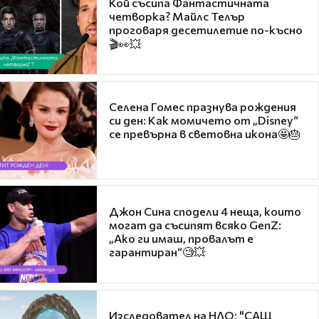
Кой съсипа Фантастичната
четворка? Майлс Телър
проговаря десетилетие по-късно
🎬👀💥
Селена Гомес празнува рождения
си ден: Как момичето от „Disney“
се превърна в световна икона🤩🎂
Джон Сина сподели 4 неща, които
могат да съсипят всяко GenZ:
„Ако ги имаш, провалът е
гарантиран“🧐💥
Изследовател на НЛО: "САЩ