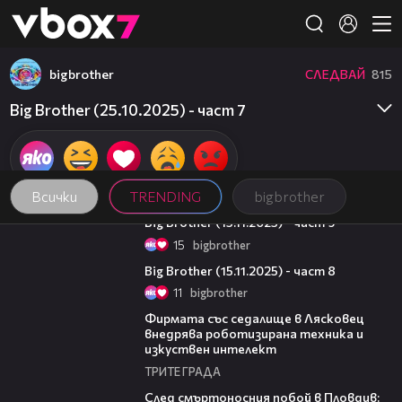
Member of
👾
bigbrother
СЛЕДВАЙ
815
Big Brother (25.10.2025) - част 7
Всички
TRENDING
bigbrother
06:05
Big Brother (15.11.2025) - част 9
15
bigbrother
11:37
Big Brother (15.11.2025) - част 8
11
bigbrother
00:06
Фирмата със седалище в Лясковец
внедрява роботизирана техника и
изкуствен интелект
ТРИТЕ ГРАДА
09:32
След смъртоносния побой в Пловдив: