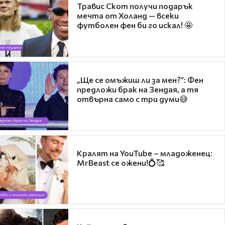
Травис Скот получи подарък
мечта от Холанд — всеки
футболен фен би го искал! 🤩
„Ще се омъжиш ли за мен?“: Фен
предложи брак на Зендая, а тя
отвърна само с три думи😅
Кралят на YouTube – младоженец:
MrBeast се ожени!💍🥰