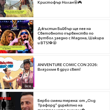
Кристофър Нолан🤩🎮
Джъстин Бийбър ще пее на
Световното първенство по
футбол заедно с Мадона, Шакира
и BTS!⚽🤩
ANIVENTURE COMIC CON 2026:
Влязохме в друг свят!
08:16
Бербо смени терена: от „Олд
Трафорд“ директно на
театралната сцена👀⚽