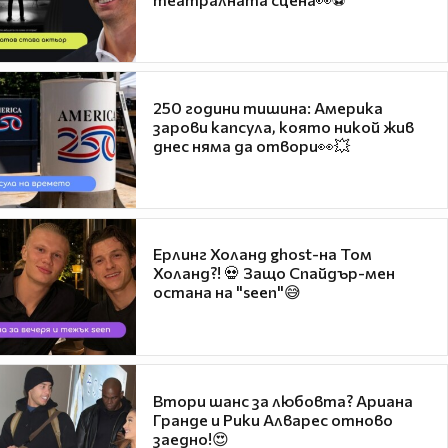
250 години тишина: Америка
зарови капсула, която никой жив
днес няма да отвори👀💥
Ерлинг Холанд ghost-на Том
Холанд?! 💀 Защо Спайдър-мен
остана на "seen"😅
Втори шанс за любовта? Ариана
Гранде и Рики Алварес отново
заедно!😍