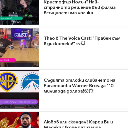
Кристофър Нолън? Най-
странното решение във филма
всъщност има логика
Theo в The Voice Cast: "Правен съм
в дискотека!" 👀💥
Съдията отложи сливането на
Paramount и Warner Bros. за 110
милиарда долара!😯💥
Любов или скандал? Карди Би и
Мадука Окойе разпалиха