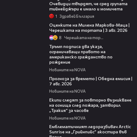
Очевидци твърдят, че сред групата
тийнейджъри е имало и момичета
1
Здравей България
14:06
Оценките на Милена Маркова-Маца |
Черешката на тортата | 3 авг. 2026
8
Черешката на тортата
01:24
Тръмп подписа два указа,
ограничаващи правото на
американско гражданство по
рождение
Новините на NOVA
02:23
Прогноза за времето | Обедна емисия |
7 авг. 2026
Новините на NOVA
03:09
Екипи следят за повторно възникване
на огнища след пожара, затворил
„Тракия“ за часове
Новините на NOVA
00:48
Емблематичният ледоразбивач Arctic
Sunrise на „Грийнпийс” акостира във
Варна