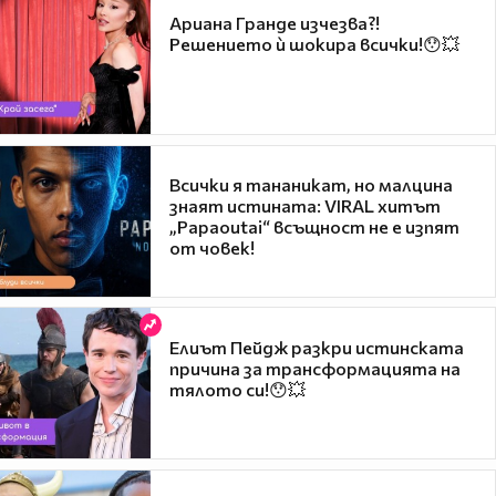
Ариана Гранде изчезва?!
Решението ѝ шокира всички!😯💥
Всички я тананикат, но малцина
знаят истината: VIRAL хитът
„Papaoutai“ всъщност не е изпят
от човек!
Елиът Пейдж разкри истинската
причина за трансформацията на
тялото си!😯💥