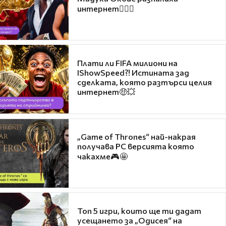
интернет❤️‍🔥🔥
Плати ли FIFA милиони на
IShowSpeed?! Истината зад
сделката, която разтърси целия
интернет🤑💥
„Game of Thrones“ най-накрая
получава PC версията която
чакахме🎮🤩
Топ 5 игри, които ще ти дадат
усещането за „Одисея“ на