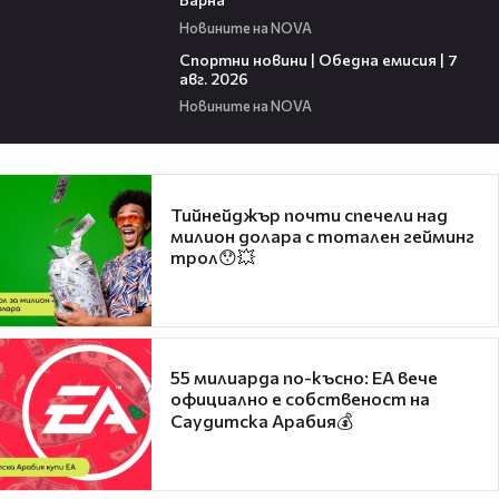
Новините на NOVA
04:05
Спортни новини | Обедна емисия | 7
aвг. 2026
Новините на NOVA
Тийнейджър почти спечели над
милион долара с тотален гейминг
трол😯💥
55 милиарда по-късно: EA вече
официално е собственост на
Саудитска Арабия💰