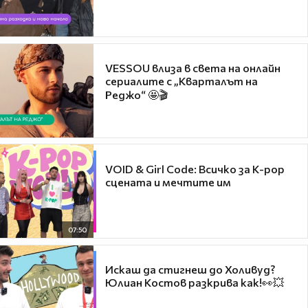
VESSOU влиза в света на онлайн
сериалите с „Кварталът на
Реджо“ 🤩🎬
VOID & Girl Code: Всичко за K-pop
сцената и мечтите им
07:50
Искаш да стигнеш до Холивуд?
Юлиан Костов разкрива как!👀💥