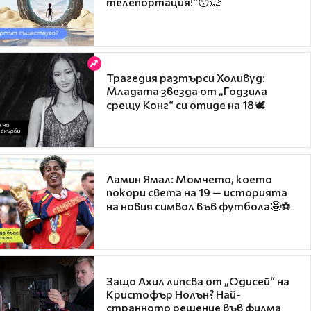
телепортация!"😯💥
Трагедия разтърси Холивуд:
Младата звезда от „Годзила
срещу Конг“ си отиде на 18🕊️
Ламин Ямал: Момчето, което
покори света на 19 — историята
на новия символ във футбола🤩⚽
Защо Ахил липсва от „Одисей“ на
Кристофър Нолън? Най-
странното решение във филма