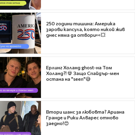
250 години тишина: Америка
зарови капсула, която никой жив
днес няма да отвори👀💥
Ерлинг Холанд ghost-на Том
Холанд?! 💀 Защо Спайдър-мен
остана на "seen"😅
Втори шанс за любовта? Ариана
Гранде и Рики Алварес отново
заедно!😍