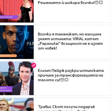
Решението ѝ шокира всички!😯💥
Всички я тананикат, но малцина
знаят истината: VIRAL хитът
„Papaoutai“ всъщност не е изпят
от човек!
Елиът Пейдж разкри истинската
причина за трансформацията на
тялото си!😯💥
Травис Скот получи подарък