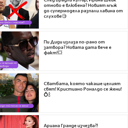
отново е влюбена? Новият мъж
до супермодела разпали лавина от
слухове🧐
Пи Диди излиза по-рано от
затвора? Новата дата вече е
факт!💥
Сватбата, която чакаше целият
свят! Кристиано Роналдо се жени!
💍🍾
Ариана Гранде изчезва?!