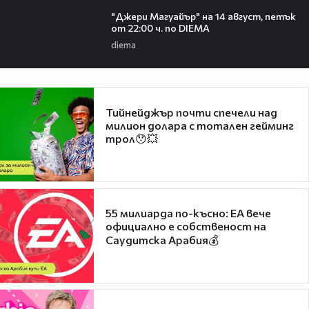
00:30
"Джери Магуайър" на 14 август, петък
от 22:00 ч. по DIEMA
diema
Тийнейджър почти спечели над
милион долара с тотален гейминг
трол😯💥
55 милиарда по-късно: EA вече
официално е собственост на
Саудитска Арабия💰