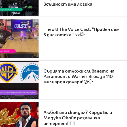
всъщност има логика
Theo в The Voice Cast: "Правен съм
в дискотека!" 👀💥
Съдията отложи сливането на
Paramount и Warner Bros. за 110
милиарда долара!😯💥
Любов или скандал? Карди Би и
Мадука Окойе разпалиха
интернет❤️‍🔥🔥