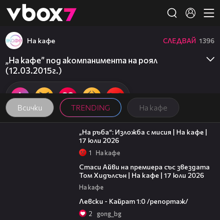
Member of
👾
На кафе
СЛЕДВАЙ
1396
„На кафе” под акомпанимента на роял
(12.03.2015г.)
Всички
TRENDING
На кафе
09:09
„На ръба“: Изложба с мисия | На кафе |
17 юли 2026
1
На кафе
02:58
Стаси Айви на премиера със звездата
Том Хидълсън | На кафе | 17 юли 2026
На кафе
05:57
Левски - Кайрат 1:0 /репортаж/
2
gong_bg
18:07