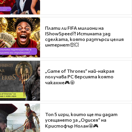
Плати ли FIFA милиони на
IShowSpeed?! Истината зад
сделката, която разтърси целия
интернет🤑💥
„Game of Thrones“ най-накрая
получава PC версията която
чакахме🎮🤩
Топ 5 игри, които ще ти дадат
усещането за „Одисея“ на
Кристофър Нолан🤩🎮