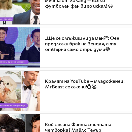
мечта от Холанд — всеки
футболен фен би го искал! 🤩
„Ще се омъжиш ли за мен?“: Фен
предложи брак на Зендая, а тя
отвърна само с три думи😅
Кралят на YouTube – младоженец:
MrBeast се ожени!💍🥰
Кой съсипа Фантастичната
четворка? Майлс Телър