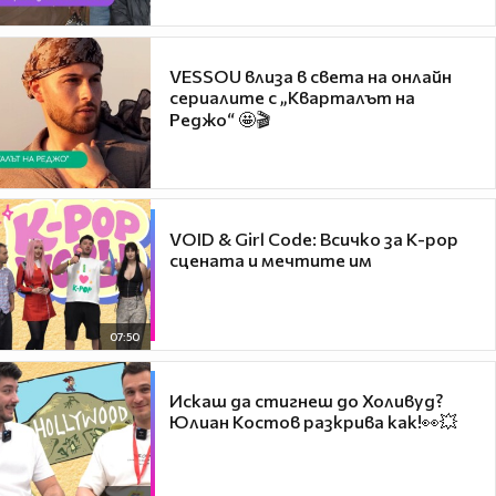
VESSOU влиза в света на онлайн
сериалите с „Кварталът на
Реджо“ 🤩🎬
VOID & Girl Code: Всичко за K-pop
сцената и мечтите им
07:50
Искаш да стигнеш до Холивуд?
Юлиан Костов разкрива как!👀💥