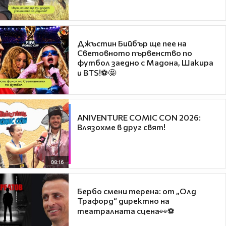
Джъстин Бийбър ще пее на
Световното първенство по
футбол заедно с Мадона, Шакира
и BTS!⚽🤩
ANIVENTURE COMIC CON 2026:
Влязохме в друг свят!
08:16
Бербо смени терена: от „Олд
Трафорд“ директно на
театралната сцена👀⚽