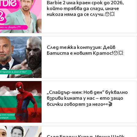
Barbie 2 има краен срок до 2026,
който трябва да спази, иначе
никога няма да се случи.😯💥
След тежка контузия: Дейв
Батиста е новият Кратос!😯💥
„Спайдър-мен: Нов ден“ буквално
взриви кината у нас – ето защо
всички говорят за него👀🎬
След Брадли Купър, Ирина Шейк