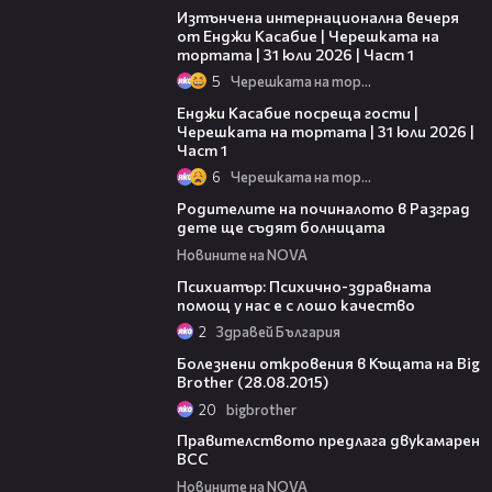
Изтънчена интернационална вечеря
от Енджи Касабие | Черешката на
тортата | 31 юли 2026 | Част 1
5
Черешката на тортата
10:44
Енджи Касабие посреща гости |
Черешката на тортата | 31 юли 2026 |
Част 1
6
Черешката на тортата
00:59
Родителите на починалото в Разград
дете ще съдят болницата
Новините на NOVA
03:40
Психиатър: Психично-здравната
помощ у нас е с лошо качество
2
Здравей България
00:31
Болезнени откровения в Къщата на Big
Brother (28.08.2015)
20
bigbrother
01:48
Правителството предлага двукамарен
ВСС
Новините на NOVA