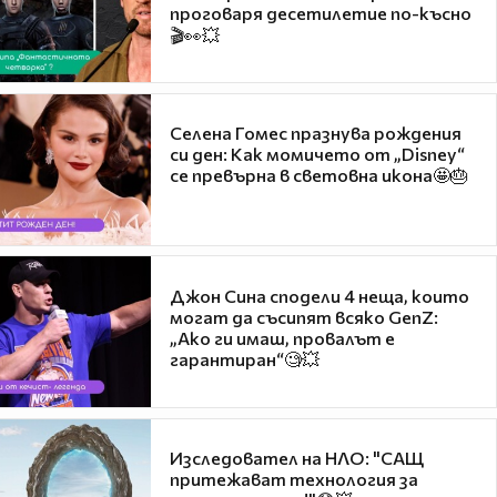
проговаря десетилетие по-късно
🎬👀💥
Селена Гомес празнува рождения
си ден: Как момичето от „Disney“
се превърна в световна икона🤩🎂
Джон Сина сподели 4 неща, които
могат да съсипят всяко GenZ:
„Ако ги имаш, провалът е
гарантиран“🧐💥
Изследовател на НЛО: "САЩ
притежават технология за