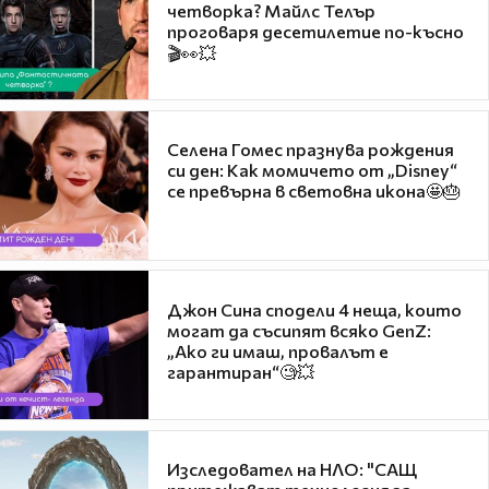
четворка? Майлс Телър
проговаря десетилетие по-късно
🎬👀💥
Селена Гомес празнува рождения
си ден: Как момичето от „Disney“
се превърна в световна икона🤩🎂
Джон Сина сподели 4 неща, които
могат да съсипят всяко GenZ:
„Ако ги имаш, провалът е
гарантиран“🧐💥
Изследовател на НЛО: "САЩ