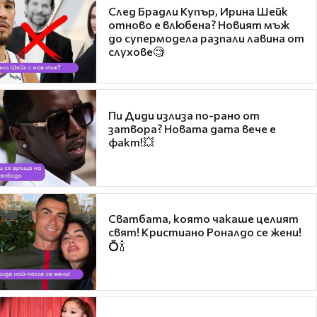
След Брадли Купър, Ирина Шейк
отново е влюбена? Новият мъж
до супермодела разпали лавина от
слухове🧐
Пи Диди излиза по-рано от
затвора? Новата дата вече е
факт!💥
Сватбата, която чакаше целият
свят! Кристиано Роналдо се жени!
💍🍾