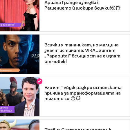
Ариана Гранде изчезва?!
Решението ѝ шокира всички!😯💥
Всички я тананикат, но малцина
знаят истината: VIRAL хитът
„Papaoutai“ всъщност не е изпят
от човек!
Елиът Пейдж разкри истинската
причина за трансформацията на
тялото си!😯💥
Травис Скот получи подарък