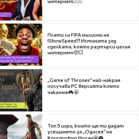
интернет❤️‍🔥🔥
Плати ли FIFA милиони на
IShowSpeed?! Истината зад
сделката, която разтърси целия
интернет🤑💥
„Game of Thrones“ най-накрая
получава PC версията която
чакахме🎮🤩
Топ 5 игри, които ще ти дадат
усещането за „Одисея“ на
Кристофър Нолан🤩🎮