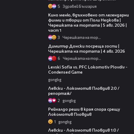
5
Здравей България
15:39
Кино меню, вдъхновено от легендарни
филми и творци от Поли Недкова |
Черешката на тортата | 5 авг. 2026 |
част 1
3
Черешката на тортата
17:43
Димитър Донски посреща гости |
Черешката на тортата | 4 авг. 2026
6
Черешката на тортата
20:09
Levski Sofia vs. PFC Lokomotiv Plovdiv -
Condensed Game
gongbg
06:10
Левски - Локомотив Пловдив 2:0 /
репортаж/
2
gongbg
01:14
Рейналдо реши в края спора срещу
Локомотив Пловдив
1
gongbg
02:57
Левски - Локомотив Пловдив 1:0 /