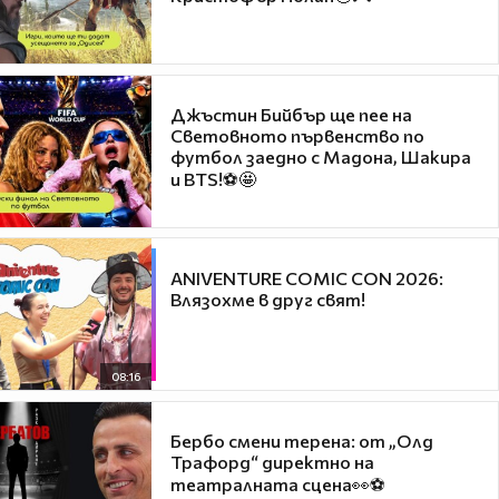
Джъстин Бийбър ще пее на
Световното първенство по
футбол заедно с Мадона, Шакира
и BTS!⚽🤩
ANIVENTURE COMIC CON 2026:
Влязохме в друг свят!
08:16
Бербо смени терена: от „Олд
Трафорд“ директно на
театралната сцена👀⚽