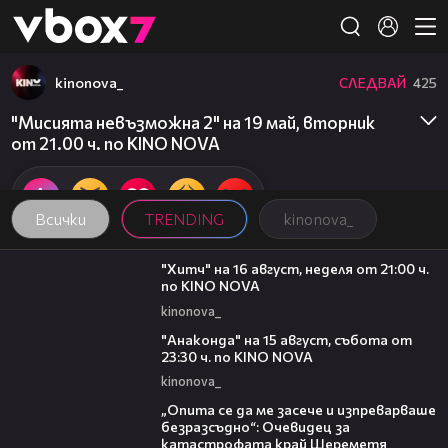
Member of
👾
kinonova_
СЛЕДВАЙ
425
"Мисията невъзможна 2" на 19 май, вторник
от 21.00 ч. по KINO NOVA
Всички
TRENDING
kinonova_
00:30
"Хитч" на 16 август, неделя от 21:00 ч.
по KINO NOVA
kinonova_
00:30
"Анаконда" на 15 август, събота от
23:30 ч. по KINO NOVA
kinonova_
06:38
„Опита се да ме засече и изпреварваше
безразсъдно“: Очевидец за
катастрофата край Шереметя