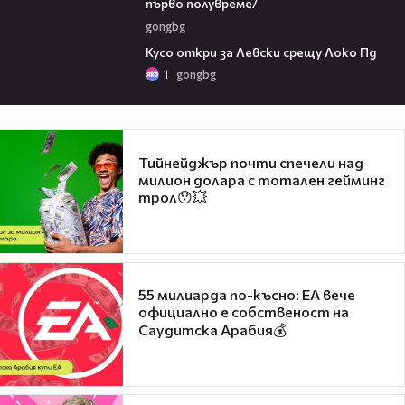
първо полувреме/
gongbg
01:07
Кусо откри за Левски срещу Локо Пд
1
gongbg
Тийнейджър почти спечели над
милион долара с тотален гейминг
трол😯💥
55 милиарда по-късно: EA вече
официално е собственост на
Саудитска Арабия💰