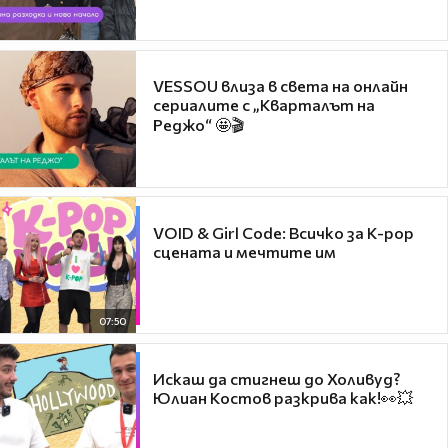
VESSOU влиза в света на онлайн
сериалите с „Кварталът на
Реджо“ 🤩🎬
VOID & Girl Code: Всичко за K-pop
сцената и мечтите им
07:50
Искаш да стигнеш до Холивуд?
Юлиан Костов разкрива как!👀💥