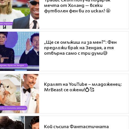
мечта от Холанд — всеки
футболен фен би го искал! 🤩
„Ще се омъжиш ли за мен?“: Фен
предложи брак на Зендая, а тя
отвърна само с три думи😅
Кралят на YouTube – младоженец:
MrBeast се ожени!💍🥰
Кой съсипа Фантастичната