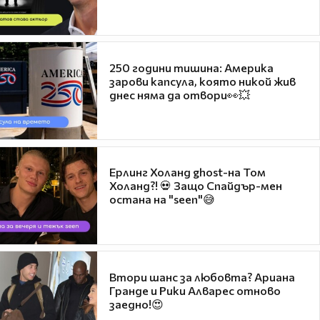
250 години тишина: Америка
зарови капсула, която никой жив
днес няма да отвори👀💥
Ерлинг Холанд ghost-на Том
Холанд?! 💀 Защо Спайдър-мен
остана на "seen"😅
Втори шанс за любовта? Ариана
Гранде и Рики Алварес отново
заедно!😍