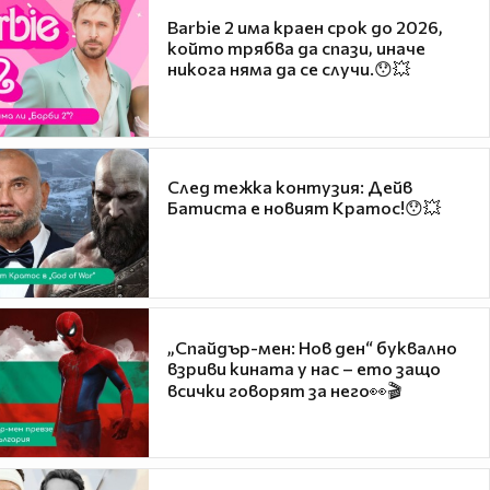
Barbie 2 има краен срок до 2026,
който трябва да спази, иначе
никога няма да се случи.😯💥
След тежка контузия: Дейв
Батиста е новият Кратос!😯💥
„Спайдър-мен: Нов ден“ буквално
взриви кината у нас – ето защо
всички говорят за него👀🎬