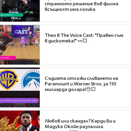
странното решение във филма
всъщност има логика
Theo в The Voice Cast: "Правен съм
в дискотека!" 👀💥
Съдията отложи сливането на
Paramount и Warner Bros. за 110
милиарда долара!😯💥
Любов или скандал? Карди Би и
Мадука Окойе разпалиха