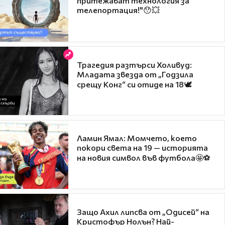
притежават технология за
телепортация!"😯💥
Трагедия разтърси Холивуд:
Младата звезда от „Годзила
срещу Конг“ си отиде на 18🕊️
Ламин Ямал: Момчето, което
покори света на 19 — историята
на новия символ във футбола🤩⚽
Защо Ахил липсва от „Одисей“ на
Кристофър Нолън? Най-