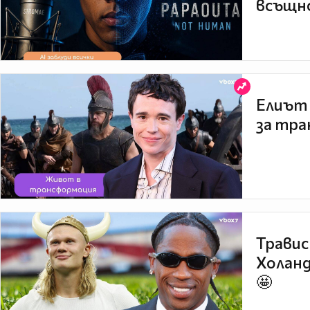
всъщно
Елиът 
за тра
Травис
Холанд
🤩