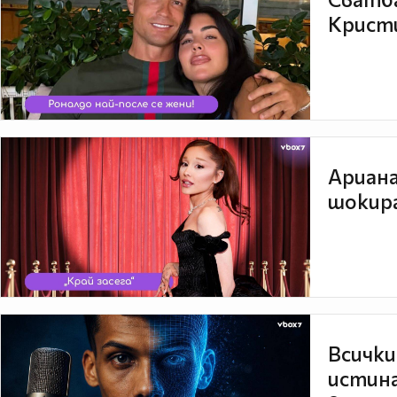
Кристи
Ариана
шокира
Всички
истина