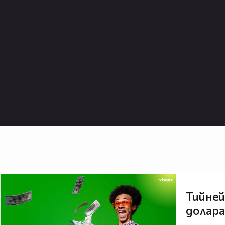
Тийней
долара