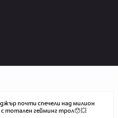
джър почти спечели над милион
 с тотален гейминг трол😯💥