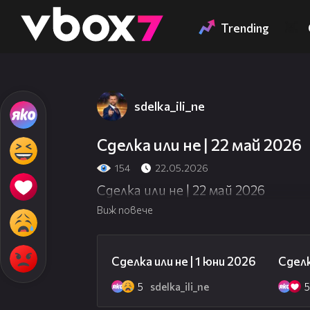
Member of
👾
Trending
sdelka_ili_ne
Сделка или не | 22 май 2026
154
22.05.2026
Сделка или не | 22 май 2026
Виж повече
49:23
Сделка или не | 1 юни 2026
Сделк
5
sdelka_ili_ne