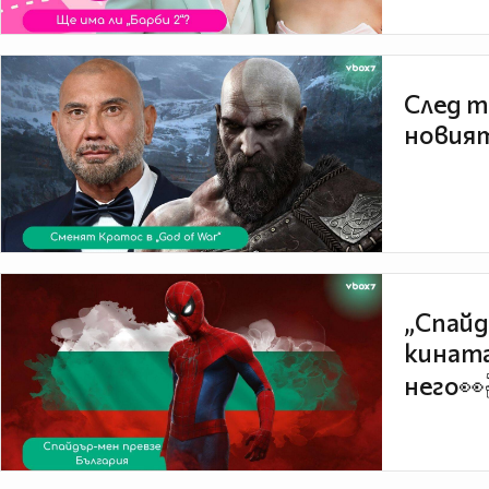
След т
новият
„Спайд
кината
него👀