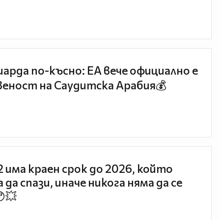
иарда по-късно: EA вече официално е
еност на Саудитска Арабия💰
 2 има краен срок до 2026, който
 да спази, иначе никога няма да се
😯💥