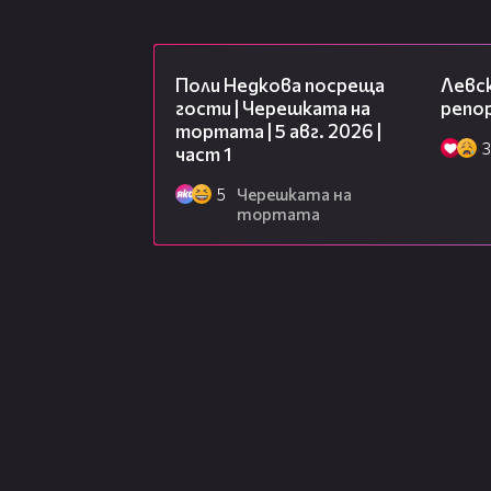
19:25
Поли Недкова посреща
Левск
гости | Черешката на
репо
тортата | 5 авг. 2026 |
3
част 1
5
Черешката на
тортата