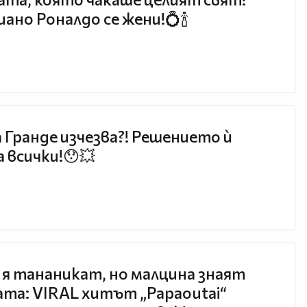
ано Роналдо се жени!💍🍾
 Гранде изчезва?! Решението ѝ
 всички!😯💥
 я тананикат, но малцина знаят
та: VIRAL хитът „Papaoutai“