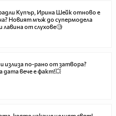
радли Купър, Ирина Шейк отново е
а? Новият мъж до супермодела
и лавина от слухове🧐
и излиза по-рано от затвора?
 дата вече е факт!💥
та, която чакаше целият свят!