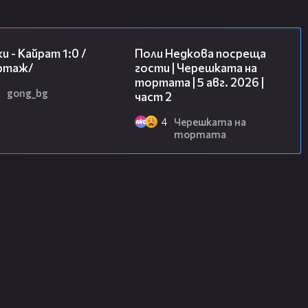
05:57
13:03
и - Кайрат 1:0 /
Поли Недкова посреща
ртаж/
гости | Черешката на
тортата | 5 авг. 2026 |
gong_bg
част 2
4
Черешката на
тортата