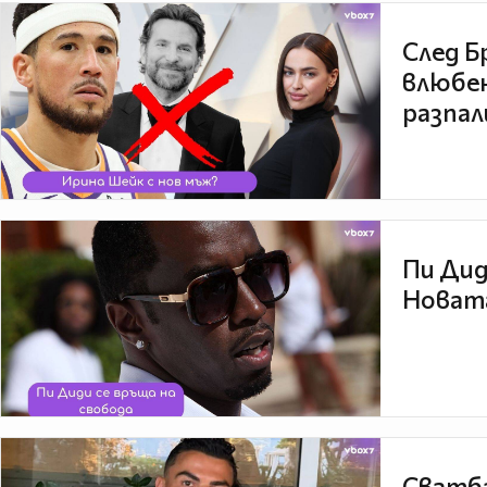
След Б
влюбен
разпал
Пи Дид
Новата
Сватба