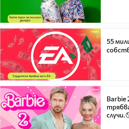
55 мил
собств
Barbie
трябва
случи.