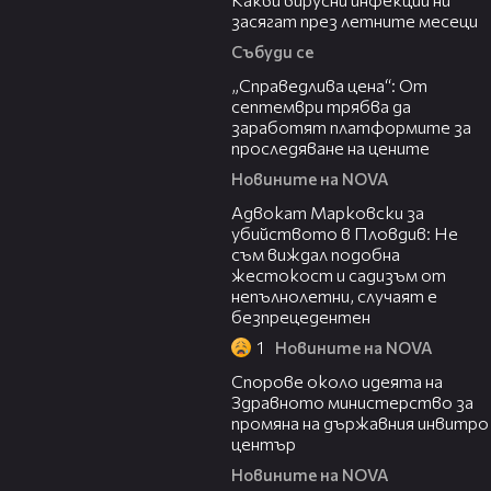
засягат през летните месеци
Събуди се
03:12
„Справедлива цена“: От
септември трябва да
заработят платформите за
проследяване на цените
Новините на NOVA
01:06
Адвокат Марковски за
убийството в Пловдив: Не
съм виждал подобна
жестокост и садизъм от
непълнолетни, случаят е
безпрецедентен
1
Новините на NOVA
00:50
Спорове около идеята на
Здравното министерство за
промяна на държавния инвитро
център
Новините на NOVA
07:30