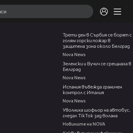
00:36
Трети ден в Сърбия се борят с
голям горски пожар в
защитена зона около Белград
Nova News
00:43
Зеленски и Вучич се срещнаха в
Белград
Nova News
00:47
Испания въвежда граничен
контрол с Италия
Nova News
00:19
Уволниха шофьор на автобус,
гледал TikTok зад волана
Новините на NOVA
03:37
Какви вирусни инфекции ни