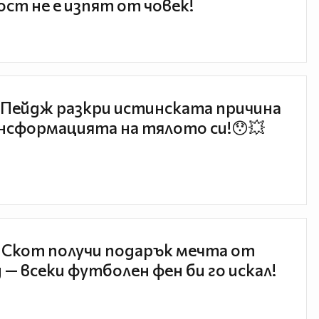
ст не е изпят от човек!
Пейдж разкри истинската причина
нсформацията на тялото си!😯💥
 Скот получи подарък мечта от
 — всеки футболен фен би го искал!