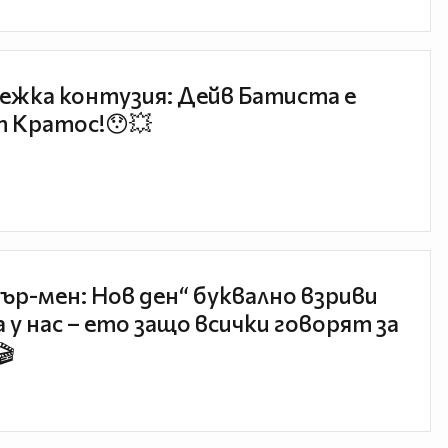
ежка контузия: Дейв Батиста е
 Кратос!😯💥
ър-мен: Нов ден“ буквално взриви
 у нас – ето защо всички говорят за
🎬