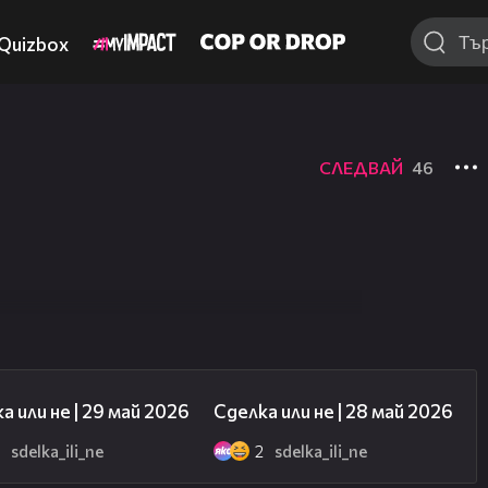
Quizbox
СЛЕДВАЙ
46
49:13
49:28
а или не | 29 май 2026
Сделка или не | 28 май 2026
5
sdelka_ili_ne
2
sdelka_ili_ne