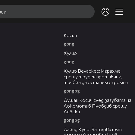
10:17
Косич
gong
09:40
Хулио
gong
07:38
Хулио Веласкес: Играхме
срещу труден противник,
трябва да останем скромни
gongbg
03:47
Душан Косич след загубата на
Локомотив Пловдив срещу
Левски
gongbg
02:30
Давид Кусо: За първи път
попадам в подобен клуб