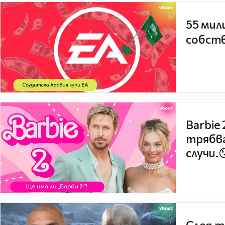
55 мил
собств
Barbie
трябва
случи.