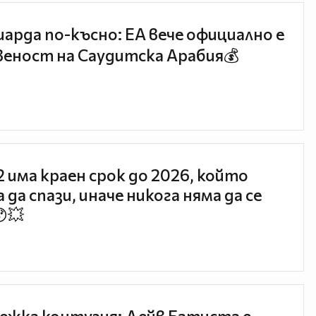
иарда по-късно: EA вече официално е
еност на Саудитска Арабия💰
 2 има краен срок до 2026, който
 да спази, иначе никога няма да се
😯💥