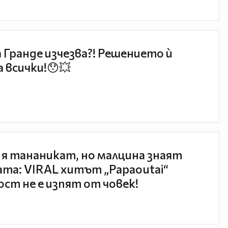
 Гранде изчезва?! Решението ѝ
 всички!😯💥
 я тананикат, но малцина знаят
та: VIRAL хитът „Papaoutai“
ст не е изпят от човек!