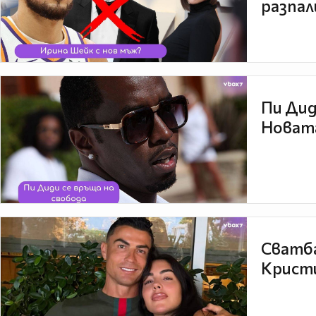
разпал
Пи Дид
Новата
Сватба
Кристи