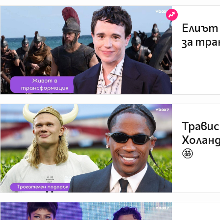
Елиът 
за тра
Травис
Холанд
🤩