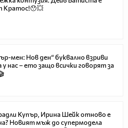
ежка контузия: Дейв Батиста е
 Кратос!😯💥
ър-мен: Нов ден“ буквално взриви
 у нас – ето защо всички говорят за
🎬
радли Купър, Ирина Шейк отново е
а? Новият мъж до супермодела