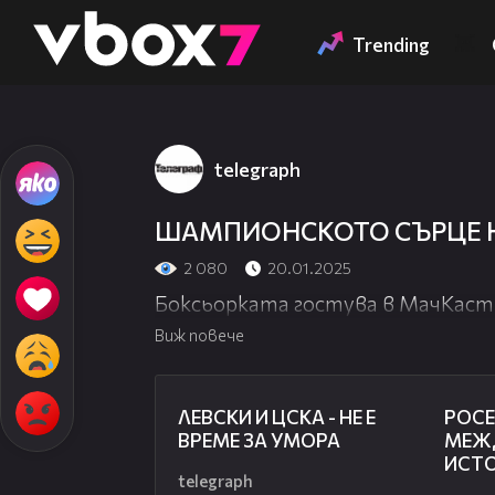
Member of
👾
Trending
telegraph
ШАМПИОНСКОТО СЪРЦЕ Н
2 080
20.01.2025
Боксьорката гостува в МачКаст
Виж повече
31:36
ЛЕВСКИ И ЦСКА - НЕ Е
РОСЕ
ВРЕМЕ ЗА УМОРА
МЕЖ
ИСТ
telegraph