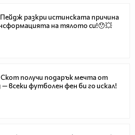
Пейдж разкри истинската причина
нсформацията на тялото си!😯💥
 Скот получи подарък мечта от
 — всеки футболен фен би го искал!