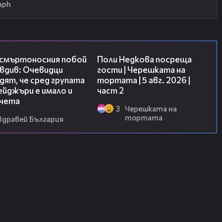
aph
09:32
13:03
 смъртоносния побой
Поли Недкова посреща
вдив: Очевидци
гости | Черешката на
ят, че сред групата
тортата | 5 авг. 2026 |
йджъри е имало и
част 2
чета
3
Черешката на
тортата
Здравей България