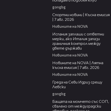
gongbg
03:46
Спортни новини | Късна емисия
| 7 авг. 2026
Новините на NOVA
00:51
Испания заплаши с ответни
мерки, ако Италия запази
граничния контрол между
двете държави
Новините на NOVA
21:18
Новините на NOVA | Лятна
късна емисия | 7 авг. 2026
Новините на NOVA
01:30
Греда на Севи Идриз срещу
Левски
gongbg
00:30
Бащата на момчето със СОП,
свалено от междуградски
автобус, разказа за