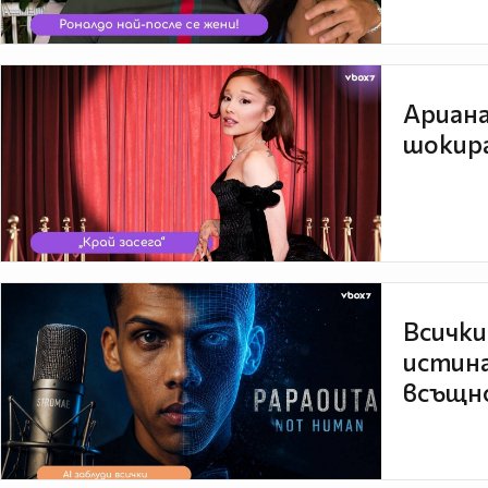
Ариана
шокира
Всички
истина
всъщно