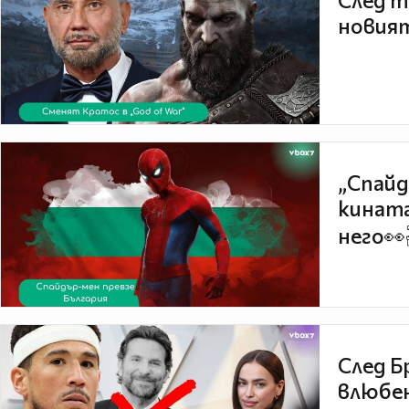
След т
новият
„Спайд
кината
него👀
След Б
влюбен