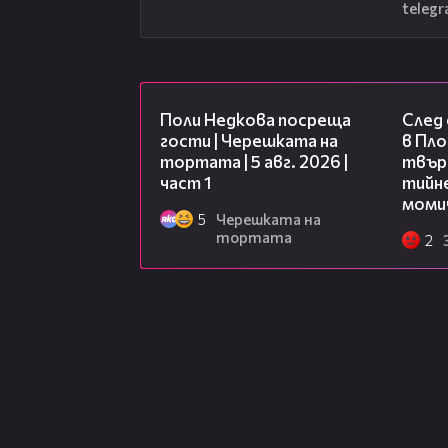
telegr
19:25
Поли Недкова посреща
След
гости | Черешката на
в Пло
тортата | 5 авг. 2026 |
твърд
част 1
тийне
моми
5
Черешката на
тортата
2