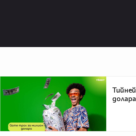
Тийней
долара