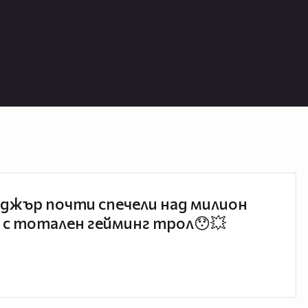
джър почти спечели над милион
 с тотален гейминг трол😯💥