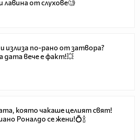
и лавина от слухове🧐
и излиза по-рано от затвора?
 дата вече е факт!💥
та, която чакаше целият свят!
ано Роналдо се жени!💍🍾