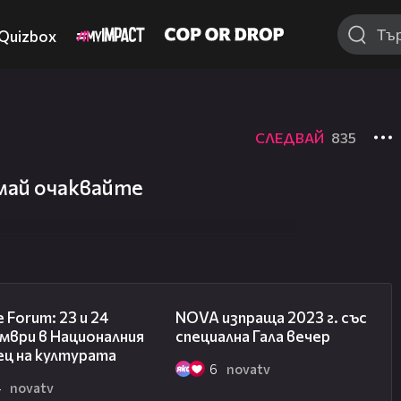
Quizbox
СЛЕДВАЙ
835
 май очаквайте
00:20
00:35
e Forum: 23 и 24
NOVA изпраща 2023 г. със
мври в Националния
специална Гала вечер
ец на културата
6
novatv
4
novatv