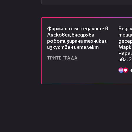
00:06
Фирмата със седалище в
Безг
Лясковец внедрява
триц
роботизирана техника и
десе
изкуствен интелект
Марк
Чере
ТРИТЕ ГРАДА
авг. 