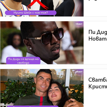
Пи Дид
Новата
Сватба
Кристи