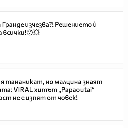
 Гранде изчезва?! Решението ѝ
 всички!😯💥
 я тананикат, но малцина знаят
та: VIRAL хитът „Papaoutai“
ст не е изпят от човек!