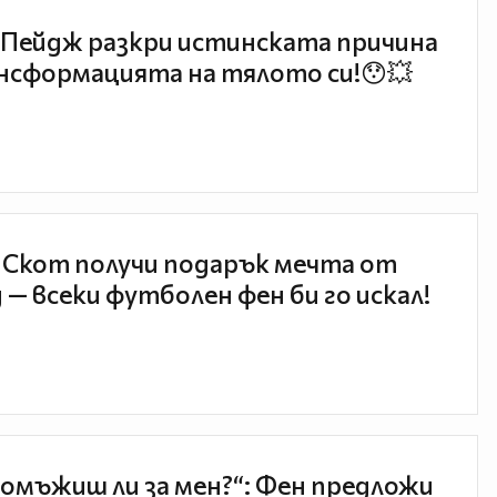
Пейдж разкри истинската причина
нсформацията на тялото си!😯💥
 Скот получи подарък мечта от
 — всеки футболен фен би го искал!
 омъжиш ли за мен?“: Фен предложи