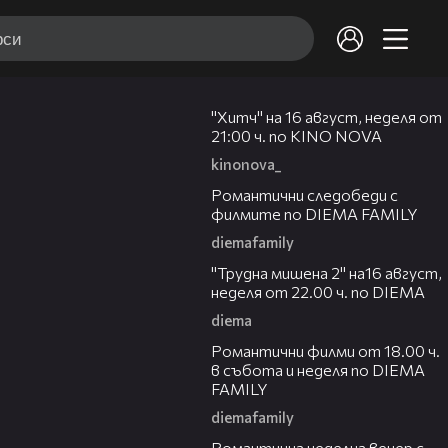
00:30
"Хитч" на 16 август, неделя от
21:00 ч. по KINO NOVA
kinonova_
00:31
Романтични следобеди с
филмите по DIEMA FAMILY
diemafamily
00:31
"Трудна мишена 2" на16 август,
неделя от 22.00 ч. по DIEMA
diema
00:36
Романтични филми от 18.00 ч.
в събота и неделя по DIEMA
FAMILY
diemafamily
00:21
Романтичнa неделна вечер с