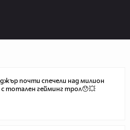
джър почти спечели над милион
 с тотален гейминг трол😯💥