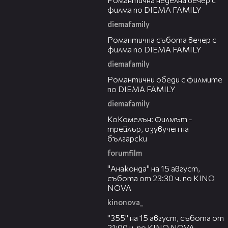
филма по DIEMA FAMILY
diemafamily
00:20
Романтичнa събота вечер с
филма по DIEMA FAMILY
diemafamily
00:32
Романтични обеди с филмите
по DIEMA FAMILY
diemafamily
01:06
КоКомелън: Филмът -
трейлър, озувучен на
български
forumfilm
00:30
"Анаконда" на 15 август,
събота от 23:30 ч. по KINO
NOVA
kinonova_
00:31
"355" на 15 август, събота от
21:00 ч. по KINO NOVA