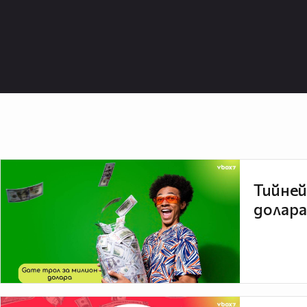
Тийней
долара