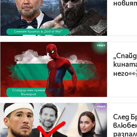
новият
„Спайд
кината
него👀
След Б
влюбен
разпал