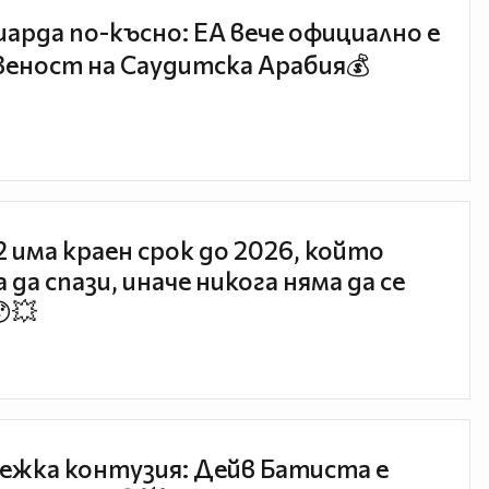
иарда по-късно: EA вече официално е
еност на Саудитска Арабия💰
 2 има краен срок до 2026, който
 да спази, иначе никога няма да се
😯💥
ежка контузия: Дейв Батиста е