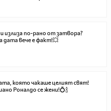
и излиза по-рано от затвора?
 дата вече е факт!💥
та, която чакаше целият свят!
ано Роналдо се жени!💍🍾