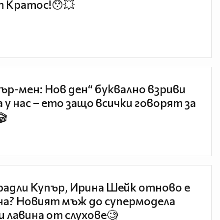
 Кратос!😯💥
ър-мен: Нов ден“ буквално взриви
 у нас – ето защо всички говорят за
🎬
радли Купър, Ирина Шейк отново е
а? Новият мъж до супермодела
и лавина от слухове🧐