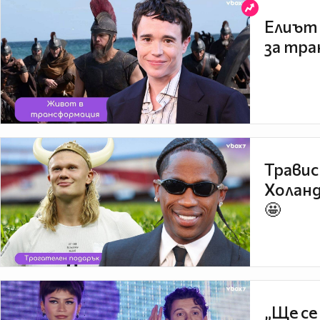
Елиът 
за тра
Травис
Холанд
🤩
„Ще се