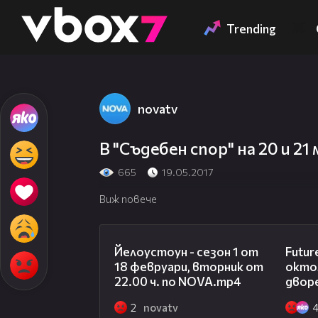
Member of
👾
Trending
novatv
В "Съдебен спор" на 20 и 21
665
19.05.2017
Виж повече
00:31
Йелоустоун - сезон 1 от
Futur
18 февруари, вторник от
окто
22.00 ч. по NOVA.mp4
двор
2
novatv