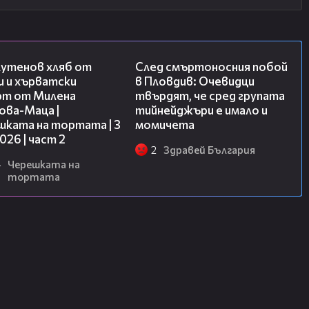
15:35
09:32
лутенов хляб от
След смъртоносния побой
и и хърватски
в Пловдив: Очевидци
рт от Милена
твърдят, че сред групата
ова-Маца |
тийнейджъри е имало и
шката на тортата | 3
момичета
2026 | част 2
2
Здравей България
4
Черешката на
тортата