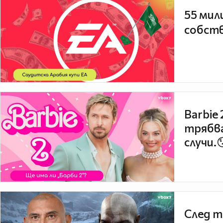
55 мил
собств
Barbie
трябва
случи.
След т