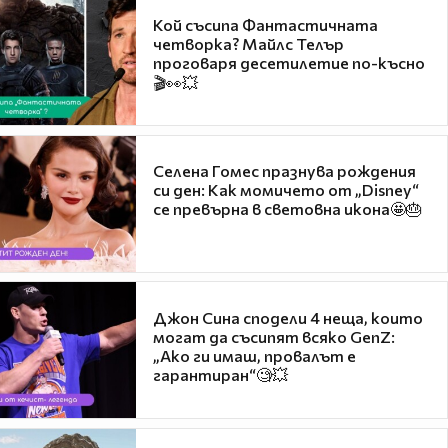
Кой съсипа Фантастичната
четворка? Майлс Телър
проговаря десетилетие по-късно
🎬👀💥
Селена Гомес празнува рождения
си ден: Как момичето от „Disney“
се превърна в световна икона🤩🎂
Джон Сина сподели 4 неща, които
могат да съсипят всяко GenZ:
„Ако ги имаш, провалът е
гарантиран“🧐💥