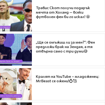
Травис Скот получи подарък
мечта от Холанд — всеки
футболен фен би го искал! 🤩
„Ще се омъжиш ли за мен?“: Фен
предложи брак на Зендая, а тя
отвърна само с три думи😅
Кралят на YouTube – младоженец:
MrBeast се ожени!💍🥰