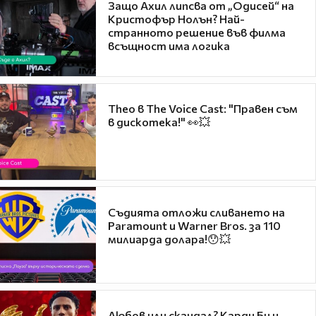
Защо Ахил липсва от „Одисей“ на
Кристофър Нолън? Най-
странното решение във филма
всъщност има логика
Theo в The Voice Cast: "Правен съм
в дискотека!" 👀💥
Съдията отложи сливането на
Paramount и Warner Bros. за 110
милиарда долара!😯💥
Любов или скандал? Карди Би и