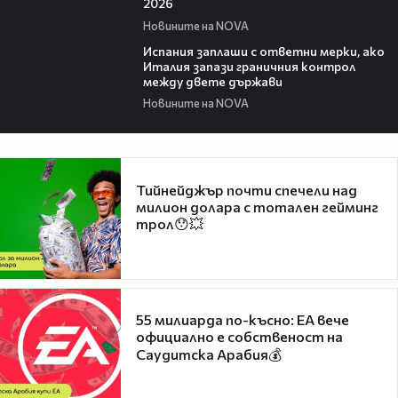
2026
Новините на NOVA
00:51
Испания заплаши с ответни мерки, ако
Италия запази граничния контрол
между двете държави
Новините на NOVA
Тийнейджър почти спечели над
милион долара с тотален гейминг
трол😯💥
55 милиарда по-късно: EA вече
официално е собственост на
Саудитска Арабия💰