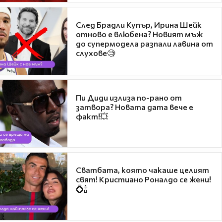
След Брадли Купър, Ирина Шейк
отново е влюбена? Новият мъж
до супермодела разпали лавина от
слухове🧐
Пи Диди излиза по-рано от
затвора? Новата дата вече е
факт!💥
Сватбата, която чакаше целият
свят! Кристиано Роналдо се жени!
💍🍾