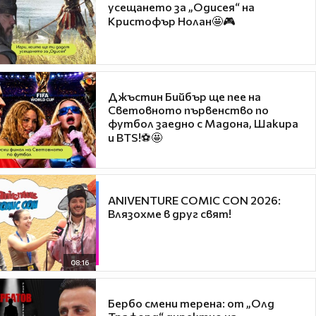
усещането за „Одисея“ на
Кристофър Нолан🤩🎮
Джъстин Бийбър ще пее на
Световното първенство по
футбол заедно с Мадона, Шакира
и BTS!⚽🤩
ANIVENTURE COMIC CON 2026:
Влязохме в друг свят!
08:16
Бербо смени терена: от „Олд