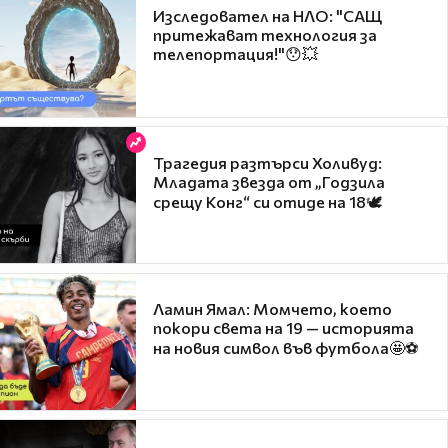
Изследовател на НЛО: "САЩ
притежават технология за
телепортация!"😯💥
Трагедия разтърси Холивуд:
Младата звезда от „Годзила
срещу Конг“ си отиде на 18🕊️
Ламин Ямал: Момчето, което
покори света на 19 — историята
на новия символ във футбола🤩⚽