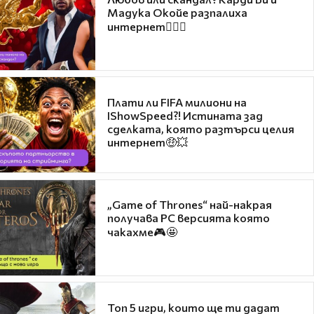
Мадука Окойе разпалиха
интернет❤️‍🔥🔥
Плати ли FIFA милиони на
IShowSpeed?! Истината зад
сделката, която разтърси целия
интернет🤑💥
„Game of Thrones“ най-накрая
получава PC версията която
чакахме🎮🤩
Топ 5 игри, които ще ти дадат