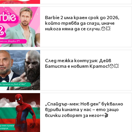
Barbie 2 има краен срок до 2026,
който трябва да спази, иначе
никога няма да се случи.😯💥
След тежка контузия: Дейв
Батиста е новият Кратос!😯💥
„Спайдър-мен: Нов ден“ буквално
взриви кината у нас – ето защо
всички говорят за него👀🎬