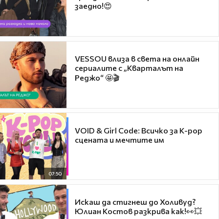
заедно!😍
VESSOU влиза в света на онлайн
сериалите с „Кварталът на
Реджо“ 🤩🎬
VOID & Girl Code: Всичко за K-pop
сцената и мечтите им
07:50
Искаш да стигнеш до Холивуд?
Юлиан Костов разкрива как!👀💥