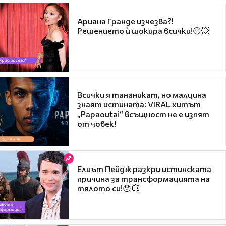
Ариана Гранде изчезва?!
Решението ѝ шокира всички!😯💥
Всички я тананикат, но малцина
знаят истината: VIRAL хитът
„Papaoutai“ всъщност не е изпят
от човек!
Елиът Пейдж разкри истинската
причина за трансформацията на
тялото си!😯💥