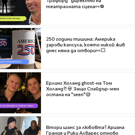
Трафорд“ директно на
театралната сцена👀⚽
250 години тишина: Америка
зарови капсула, която никой жив
днес няма да отвори👀💥
Ерлинг Холанд ghost-на Том
Холанд?! 💀 Защо Спайдър-мен
остана на "seen"😅
Втори шанс за любовта? Ариана
Гранде и Рики Алварес отново