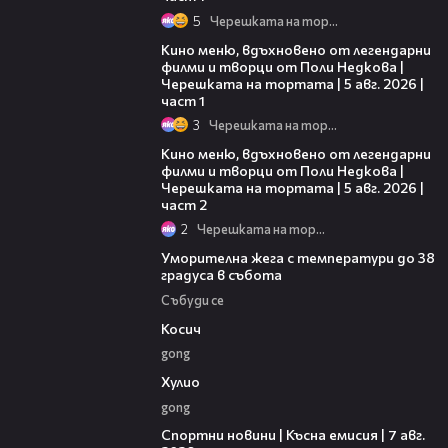
5
Черешката на тортата
15:39
Кино меню, вдъхновено от легендарни
филми и творци от Поли Недкова |
Черешката на тортата | 5 авг. 2026 |
част 1
3
Черешката на тортата
15:31
Кино меню, вдъхновено от легендарни
филми и творци от Поли Недкова |
Черешката на тортата | 5 авг. 2026 |
част 2
2
Черешката на тортата
04:15
Уморителна жега с температури до 38
градуса в събота
Събуди се
10:17
Косич
gong
09:40
Хулио
gong
03:46
Спортни новини | Късна емисия | 7 авг.