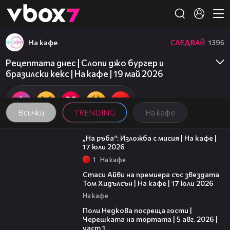
Member of
👾
На кафе
СЛЕДВАЙ
1396
Рецептата днес | Слопи джо бургер и
бразилски кекс | На кафе | 19 май 2026
Всички
TRENDING
На кафе
09:09
„На ръба“: Изложба с мисия | На кафе |
17 юли 2026
1
На кафе
02:58
Стаси Айви на премиера със звездата
Том Хидълсън | На кафе | 17 юли 2026
На кафе
19:25
Поли Недкова посреща гости |
Черешката на тортата | 5 авг. 2026 |
част 1