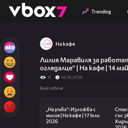
Member of
👾
Trending
На кафе
Лилия Маравиля за работат
огледалце“ | На кафе | 14 ма
11
14.05.2026
Виж повече
09:09
„На ръба“: Изложба с
Стаси
мисия | На кафе | 17 юли
със 
2026
Хидъл
2026