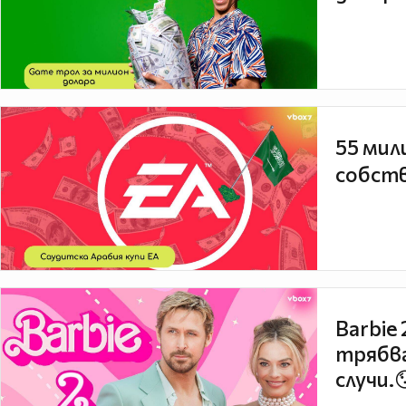
55 мил
собств
Barbie
трябва
случи.