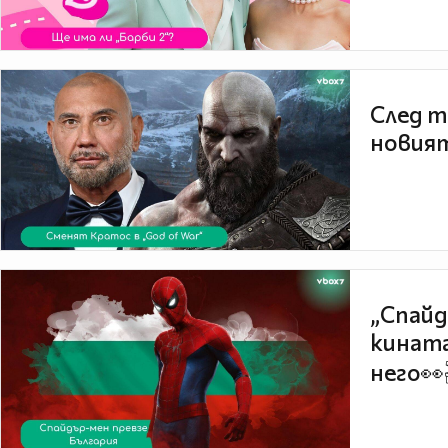
След т
новият
„Спайд
кината
него👀