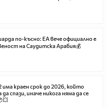
иарда по-късно: EA вече официално е
еност на Саудитска Арабия💰
 2 има краен срок до 2026, който
 да спази, иначе никога няма да се
😯💥