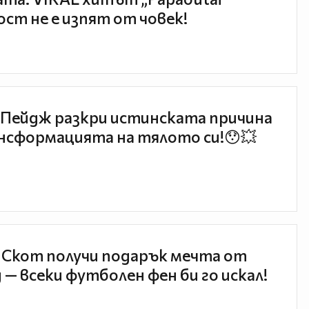
ст не е изпят от човек!
Пейдж разкри истинската причина
нсформацията на тялото си!😯💥
 Скот получи подарък мечта от
 — всеки футболен фен би го искал!