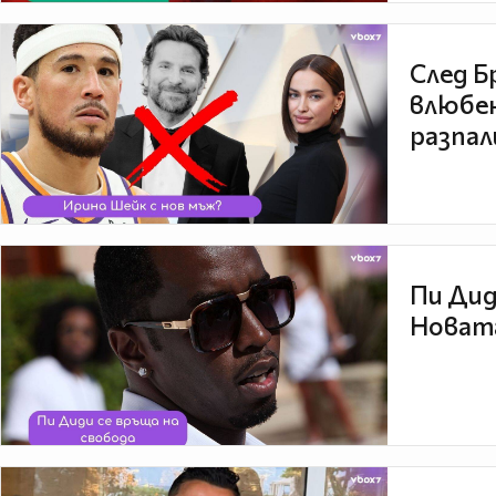
След Б
влюбен
разпал
Пи Дид
Новата