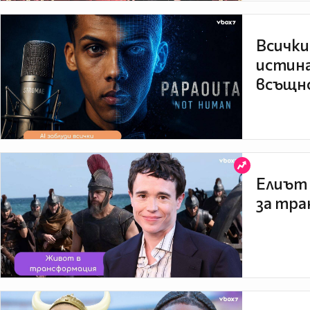
Всички
истина
всъщно
Елиът 
за тра