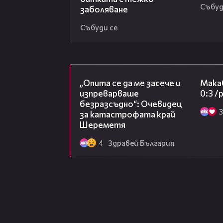
Събуд
заболяване
Събуди се
06:38
„Опита се да ме засече и
Макаб
изпреварваше
0:3 
безразсъдно“: Очевидец
3
за катастрофата край
Шереметя
4
Здравей България