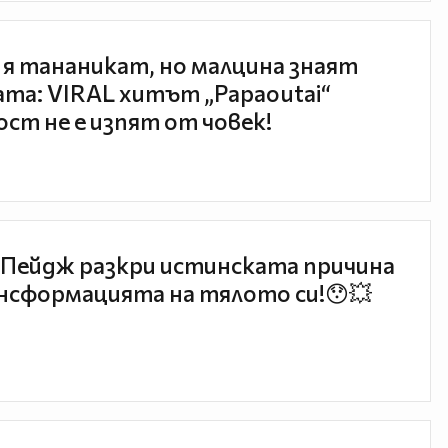
 я тананикат, но малцина знаят
та: VIRAL хитът „Papaoutai“
ст не е изпят от човек!
Пейдж разкри истинската причина
нсформацията на тялото си!😯💥