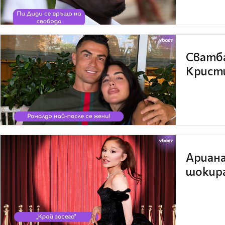
Сватба
Кристи
Ариана
шокира