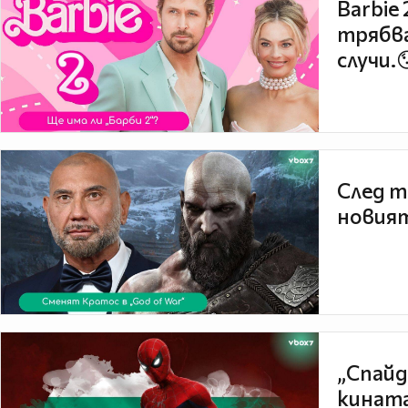
Barbie
трябва
случи.
След т
новият
„Спайд
кината