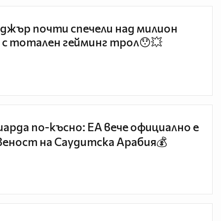
джър почти спечели над милион
 с тотален гейминг трол😯💥
иарда по-късно: EA вече официално е
еност на Саудитска Арабия💰