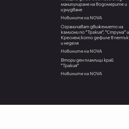
манипулиране на водомерите и
изнудване
Новините на NOVA
03:06
Ограничават движението на
камиони по "Тракия", "Струма" и
Кресненското дефиле в петък
и неделя
Новините на NOVA
03:31
Втори ден пламъци край
"Тракия"
Новините на NOVA