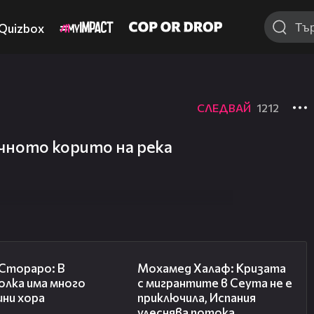
Quizbox
СЛЕДВАЙ
1212
чното корито на река
27:22
13:15
 Стораро: В
Мохамед Халаф: Кризата
олка има много
с мигрантите в Сеута не е
шни хора
приключила, Испания
улеснява потока