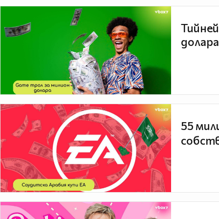
Тийней
долара
55 мил
собств