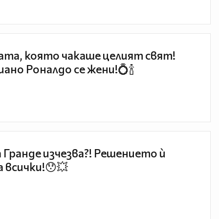
та, която чакаше целият свят!
ано Роналдо се жени!💍🍾
 Гранде изчезва?! Решението ѝ
 всички!😯💥