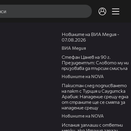
19:32
Новините на ВИА Медия -
07.08.2026
ВИА Медия
02:02
Стефан Цанев на 90 г.
Президентът: Словото му ни
призовава да търсим смисъла
Новините на NOVA
00:54
Пакистан след подписването
на пакт с Турция и Саудитска
Арабия: Нападение срещу една
от страните ще се смята за
нападение срещу
Новините на NOVA
00:41
Испания заплаши с ответни
мерки, ако Италия запази