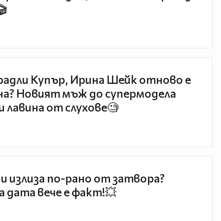
🎬
радли Купър, Ирина Шейк отново е
а? Новият мъж до супермодела
и лавина от слухове🧐
и излиза по-рано от затвора?
 дата вече е факт!💥