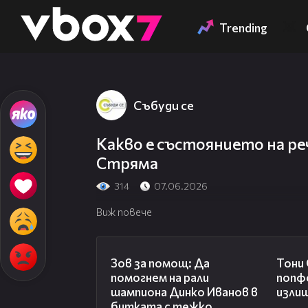
Member of
👾
Trending
Събуди се
Какво е състоянието на ре
Стряма
314
07.06.2026
Виж повече
03:29
Зов за помощ: Да
Тони
помогнем на рали
попф
шампиона Динко Иванов в
изли
битката с тежко