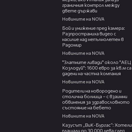
граничния контрол между
двете държави
Новините на NOVA
00:50
Бой и унижение пред камера:
Разпространиха видео с
насилие над непълнолетен в
Радомир
Новините на NOVA
04:15
"Златните ливади" около "АЕЦ
Козлодуй": 1600 евро за кв.м са
дадени на частна компания
Новините на NOVA
02:32
Родители на новородено и
столична болница – с взаимни
обвинения за здравословното
състояние на бебето
Новините на NOVA
02:43
Казусът „ВиК-Бургас“: Хотели
плащали до 30 000 лева след