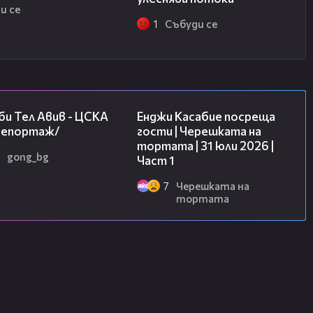
и се
1
Събуди се
09:11
10:44
и Тел Авив - ЦСКА
Енджи Касабие посреща
/репортаж/
гости | Черешката на
тортата | 31 юли 2026 |
gong_bg
Част 1
7
Черешката на
тортата