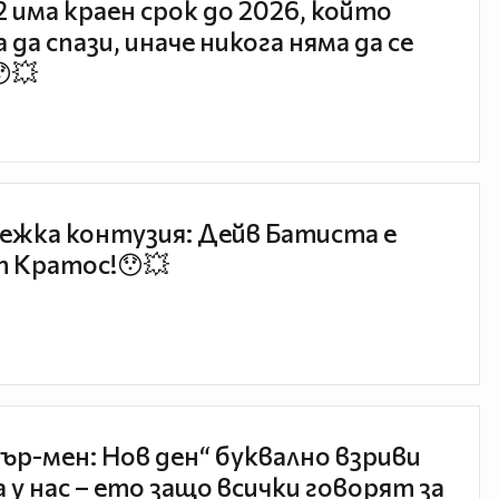
 2 има краен срок до 2026, който
 да спази, иначе никога няма да се
😯💥
ежка контузия: Дейв Батиста е
 Кратос!😯💥
ър-мен: Нов ден“ буквално взриви
 у нас – ето защо всички говорят за