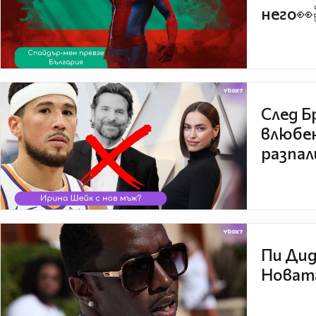
него👀
След Б
влюбен
разпал
Пи Дид
Новата