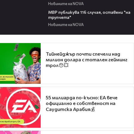
Новините на NOVA
00:24
МВР публикува 116 случая, оставени "на
трупчета"
Новините на NOVA
Тийнейджър почти спечели над
милион долара с тотален гейминг
трол😯💥
55 милиарда по-късно: EA вече
официално е собственост на
Саудитска Арабия💰