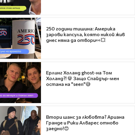
250 години тишина: Америка
зарови капсула, която никой жив
днес няма да отвори👀💥
Ерлинг Холанд ghost-на Том
Холанд?! 💀 Защо Спайдър-мен
остана на "seen"😅
Втори шанс за любовта? Ариана
Гранде и Рики Алварес отново
заедно!😍