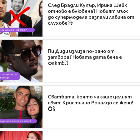
След Брадли Купър, Ирина Шейк
отново е влюбена? Новият мъж
до супермодела разпали лавина от
слухове🧐
Пи Диди излиза по-рано от
затвора? Новата дата вече е
факт!💥
Сватбата, която чакаше целият
свят! Кристиано Роналдо се жени!
💍🍾