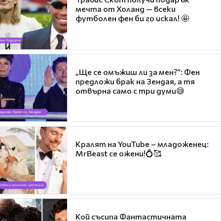
мечта от Холанд — всеки
футболен фен би го искал! 🤩
„Ще се омъжиш ли за мен?“: Фен
предложи брак на Зендая, а тя
отвърна само с три думи😅
Кралят на YouTube – младоженец:
MrBeast се ожени!💍🥰
Кой съсипа Фантастичната