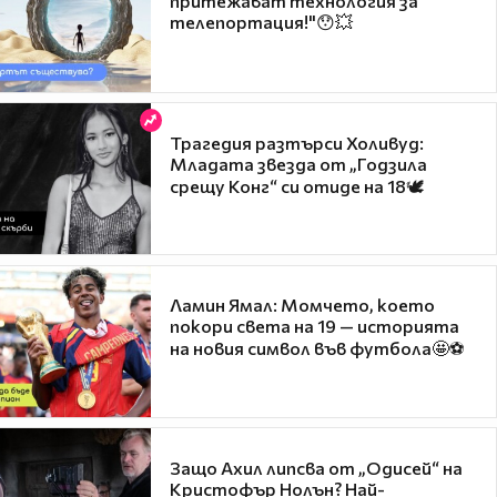
притежават технология за
телепортация!"😯💥
Трагедия разтърси Холивуд:
Младата звезда от „Годзила
срещу Конг“ си отиде на 18🕊️
Ламин Ямал: Момчето, което
покори света на 19 — историята
на новия символ във футбола🤩⚽
Защо Ахил липсва от „Одисей“ на
Кристофър Нолън? Най-