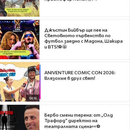
Джъстин Бийбър ще пее на
Световното първенство по
футбол заедно с Мадона, Шакира
и BTS!⚽🤩
ANIVENTURE COMIC CON 2026:
Влязохме в друг свят!
08:16
Бербо смени терена: от „Олд
Трафорд“ директно на
театралната сцена👀⚽