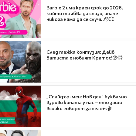
Barbie 2 има краен срок до 2026,
който трябва да спази, иначе
никога няма да се случи.😯💥
След тежка контузия: Дейв
Батиста е новият Кратос!😯💥
„Спайдър-мен: Нов ден“ буквално
взриви кината у нас – ето защо
всички говорят за него👀🎬