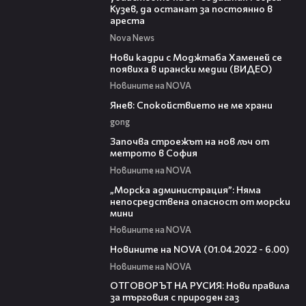
Кузев, да останат за постоянно в
ареста
Nova News
00:14
Нови кадри с Моджтаба Хаменей се
появиха в ирански медии (ВИДЕО)
Новините на NOVA
02:01
Янев: Спокойствието не ме храни
gong
02:13
Започва строежът на нов лъч от
метрото в София
Новините на NOVA
04:04
„Морска администрация”: Няма
непосредствена опасност от морски
мини
Новините на NOVA
04:46
Новините на NOVA (01.04.2022 - 6.00)
Новините на NOVA
00:48
ОТГОВОРЪТ НА РУСИЯ: Нови правила
за търговия с природен газ