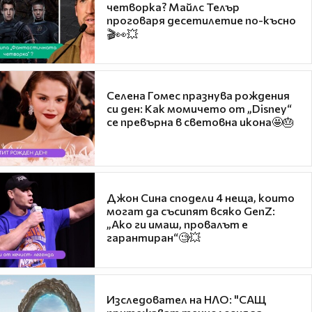
четворка? Майлс Телър
проговаря десетилетие по-късно
🎬👀💥
Селена Гомес празнува рождения
си ден: Как момичето от „Disney“
се превърна в световна икона🤩🎂
Джон Сина сподели 4 неща, които
могат да съсипят всяко GenZ:
„Ако ги имаш, провалът е
гарантиран“🧐💥
Изследовател на НЛО: "САЩ