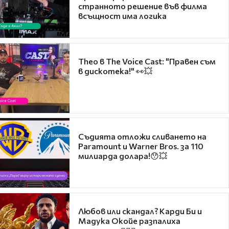
странното решение във филма
всъщност има логика
Theo в The Voice Cast: "Правен съм
в дискотека!" 👀💥
Съдията отложи сливането на
Paramount и Warner Bros. за 110
милиарда долара!😯💥
Любов или скандал? Карди Би и
Мадука Окойе разпалиха