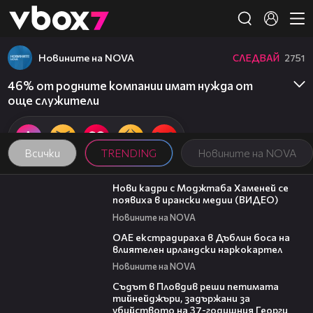
Member of
👾
Новините на NOVA
СЛЕДВАЙ
2751
46% от родните компании имат нужда от
още служители
Всички
TRENDING
Новините на NOVA
00:14
Нови кадри с Моджтаба Хаменей се
появиха в ирански медии (ВИДЕО)
Новините на NOVA
01:32
ОАЕ екстрадираха в Дъблин боса на
влиятелен ирландски наркокартел
Новините на NOVA
01:34
Съдът в Пловдив реши петимата
тийнейджъри, задържани за
убийството на 37-годишния Георги