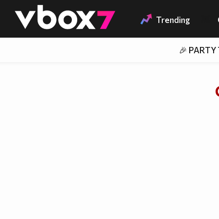
Member of
👾
Trending
🎉 PARTY