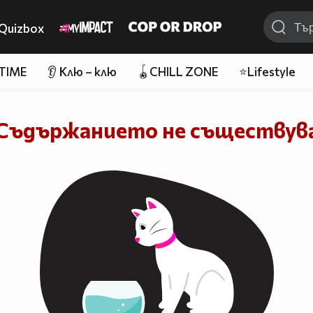
Quizbox
 TIME
👂 Клю – клю
🪀CHILL ZONE
⭐Lifestyle
Съдържанието не съществув