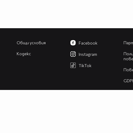
Общи условия
Парт
Facebook
Кодекс
Поли
Instagram
пов
TikTok
Пов
GDP
Изв