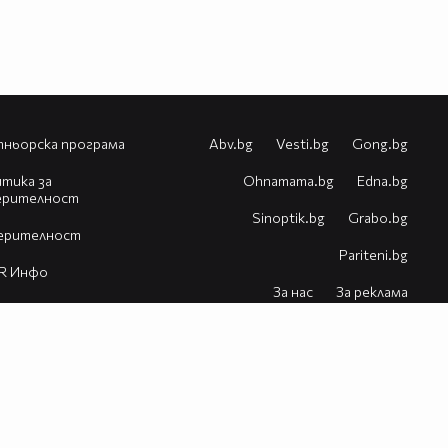
ньорска програма
Abv.bg
Vesti.bg
Gong.bg
тика за
Оhnamama.bg
Edna.bg
ерителност
Sinoptik.bg
Grabo.bg
ерителност
Pariteni.bg
R Инфо
За нас
За реклама
естия
Контакт
Помощ
VBox7 блог
© 2026 Всички права