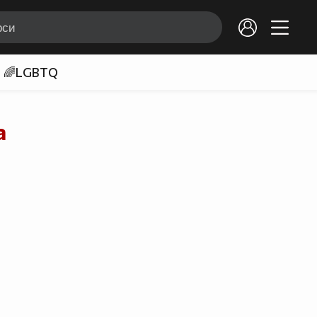
🌈LGBTQ
а