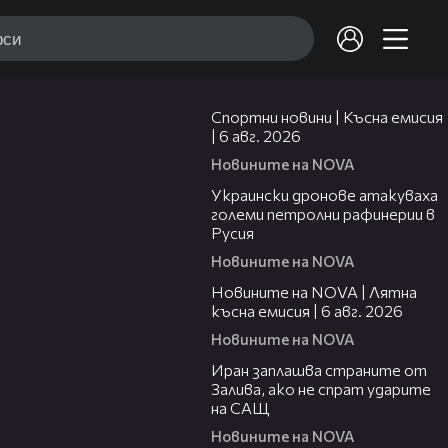
04:51
Спортни новини | Късна емисия
| 6 авг. 2026
Новините на NOVA
00:41
Украински дронове атакуваха
големи петролни рафинерии в
Русия
Новините на NOVA
20:26
Новините на NOVA | Лятна
късна емисия | 6 авг. 2026
Новините на NOVA
00:41
Иран заплашва страните от
Залива, ако не спрат ударите
на САЩ
Новините на NOVA
22:43