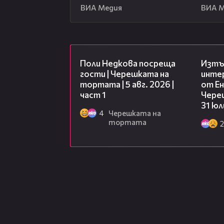
ВИА Медия
ВИА 
19:25
Поли Недкова посреща
Изтъ
гости | Черешката на
инте
тортата | 5 авг. 2026 |
от Ен
част 1
Чере
31 юл
4
Черешката на
тортата
2