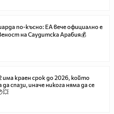
иарда по-късно: EA вече официално е
еност на Саудитска Арабия💰
 2 има краен срок до 2026, който
 да спази, иначе никога няма да се
😯💥