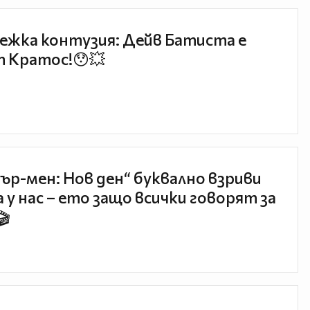
ежка контузия: Дейв Батиста е
 Кратос!😯💥
ър-мен: Нов ден“ буквално взриви
 у нас – ето защо всички говорят за
🎬