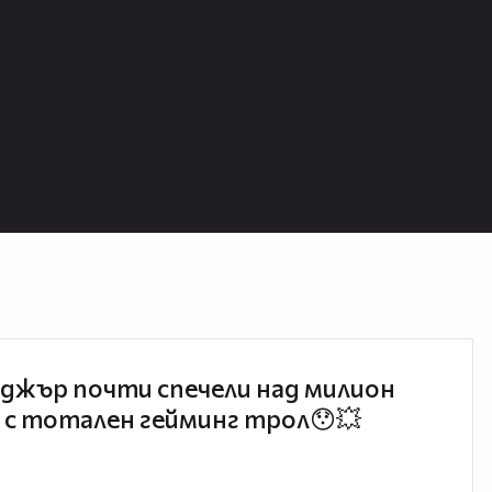
джър почти спечели над милион
 с тотален гейминг трол😯💥