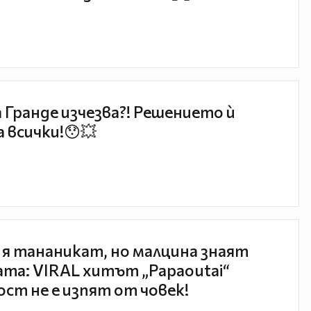
 Гранде изчезва?! Решението ѝ
 всички!😯💥
 я тананикат, но малцина знаят
та: VIRAL хитът „Papaoutai“
ст не е изпят от човек!