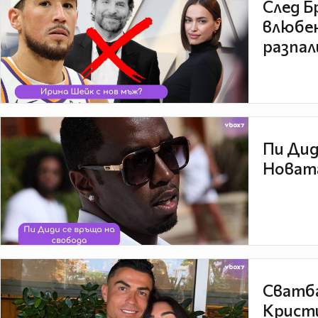
След Б
влюбен
разпал
Пи Дид
Новата
Сватба
Кристи