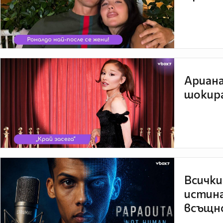
Ариана
шокира
Всички
истина
всъщно