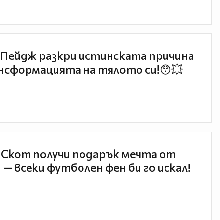
Пейдж разкри истинската причина
нсформацията на тялото си!😯💥
 Скот получи подарък мечта от
 — всеки футболен фен би го искал!