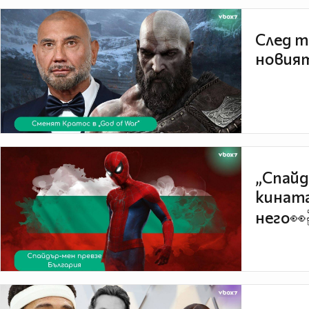
След т
новият
„Спайд
кината
него👀