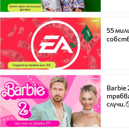
55 мил
собств
Barbie
трябва
случи.