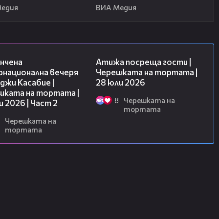
Медия
ВИА Медия
18:08
23:41
нчена
Атижа посреща гости |
рнационална вечеря
Черешката на тортата |
джи Касабие |
28 юли 2026
шката на тортата |
8
Черешката на
и 2026 | Част 2
тортата
Черешката на
тортата