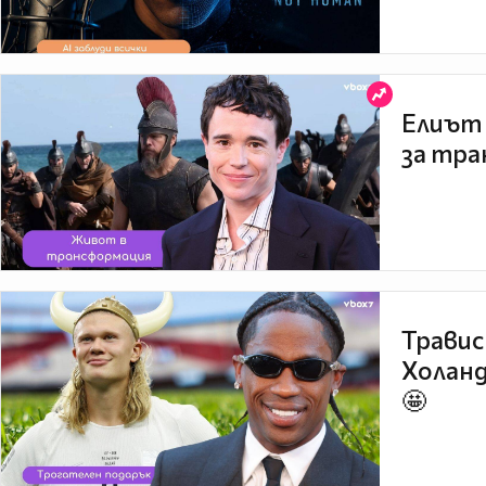
Елиът 
за тра
Травис
Холанд
🤩