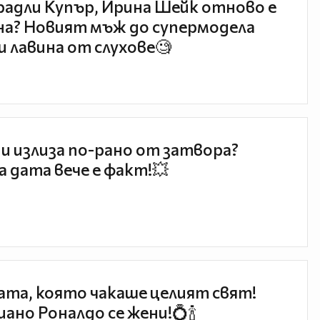
радли Купър, Ирина Шейк отново е
а? Новият мъж до супермодела
и лавина от слухове🧐
и излиза по-рано от затвора?
 дата вече е факт!💥
та, която чакаше целият свят!
ано Роналдо се жени!💍🍾