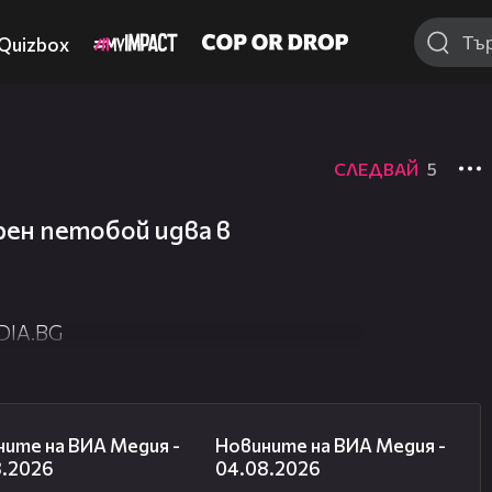
Quizbox
СЛЕДВАЙ
5
ен петобой идва в
DIA.BG
18:17
20:56
ите на ВИА Медия -
Новините на ВИА Медия -
8.2026
04.08.2026