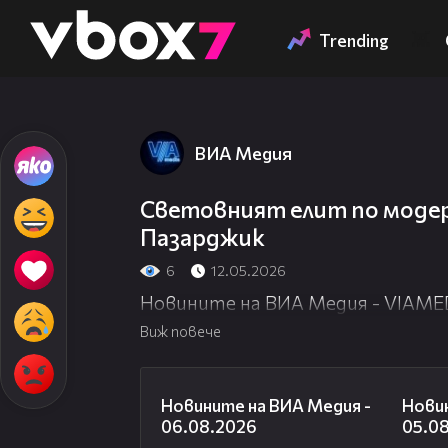
Member of
👾
Trending
ВИА Медия
Световният елит по модер
Пазарджик
6
12.05.2026
Новините на ВИА Медия - VIAME
Виж повече
22:43
Новините на ВИА Медия -
Новин
06.08.2026
05.0