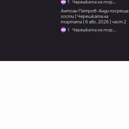
1
Черешката на тортата
11:00
Антоан Петров-Анди посреща
гости | Черешката на
тортата | 6 авг. 2026 | част 2
1
Черешката на тортата