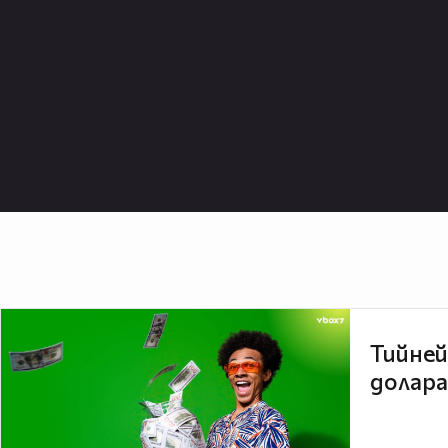
Тийней
долара