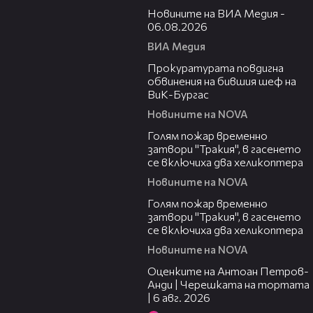
Новините на ВИА Медия -
06.08.2026
ВИА Медия
00:32
Прокуратурата повдигна
обвинения на бившия шеф на
ВиК-Бургас
Новините на NOVA
03:06
Голям пожар временно
затвори "Тракия", в гасенето
се включиха два хеликоптера
Новините на NOVA
03:39
Голям пожар временно
затвори "Тракия", в гасенето
се включиха два хеликоптера
Новините на NOVA
02:47
Оценките на Антоан Петров-
Анди | Черешката на тортата
| 6 авг. 2026