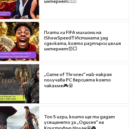
интернет❤️‍🔥🔥
Плати ли FIFA милиони на
IShowSpeed?! Истината зад
сделката, която разтърси целия
интернет🤑💥
„Game of Thrones“ най-накрая
получава PC версията която
чакахме🎮🤩
Топ 5 игри, които ще ти дадат
усещането за „Одисея“ на
Кристофър Нолан🤩🎮