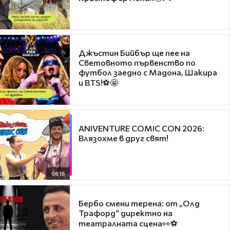
Джъстин Бийбър ще пее на
Световното първенство по
футбол заедно с Мадона, Шакира
и BTS!⚽🤩
ANIVENTURE COMIC CON 2026:
Влязохме в друг свят!
08:16
Бербо смени терена: от „Олд
Трафорд“ директно на
театралната сцена👀⚽