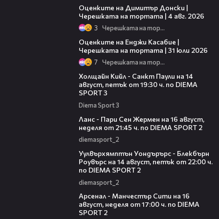
Оценките на Димитър Донски |
Черешката на тортата | 4 авг. 2026
3
Черешката на тортата
09:25
Оценките на Енджи Касабие |
Черешката на тортата | 31 юли 2026
7
Черешката на тортата
00:36
Холщайн Кийл - Санкт Паули на 14
август, петък от 19:30 ч. по DIEMA
SPORT 3
Diema Sport 3
00:45
Ланс - Пари Сен Жермен на 16 август,
неделя от 21:45 ч. по DIEMA SPORT 2
diemasport_2
00:37
Уулвърхямптън Уондърърс - Блекбърн
Роувърс на 14 август, петък от 22:00 ч.
по DIEMA SPORT 2
diemasport_2
00:38
Арсенал - Манчестър Сити на 16
август, неделя от 17:00 ч. по DIEMA
SPORT 2