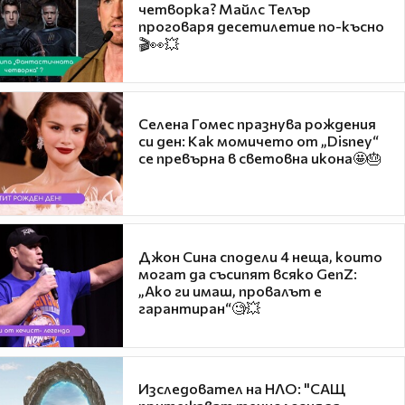
четворка? Майлс Телър
проговаря десетилетие по-късно
🎬👀💥
Селена Гомес празнува рождения
си ден: Как момичето от „Disney“
се превърна в световна икона🤩🎂
Джон Сина сподели 4 неща, които
могат да съсипят всяко GenZ:
„Ако ги имаш, провалът е
гарантиран“🧐💥
Изследовател на НЛО: "САЩ