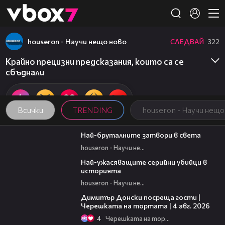
Member of
👾
houseron - Научи нещо ново
СЛЕДВАЙ
322
Крайно прецизни предсказания, които са се
сбъднали
Всички
TRENDING
houseron - Научи нещо
07:37
Най-бруталните затвори в света
houseron - Научи нещо ново
06:45
Най-ужасяващите серийни убийци в
историята
houseron - Научи нещо ново
17:43
Димитър Донски посреща гости |
Черешката на тортата | 4 авг. 2026
4
Черешката на тортата
16:45