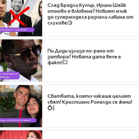
След Брадли Купър, Ирина Шейк
отново е влюбена? Новият мъж
до супермодела разпали лавина от
слухове🧐
Пи Диди излиза по-рано от
затвора? Новата дата вече е
факт!💥
Сватбата, която чакаше целият
свят! Кристиано Роналдо се жени!
💍🍾