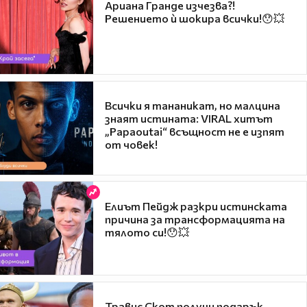
Ариана Гранде изчезва?!
Решението ѝ шокира всички!😯💥
Всички я тананикат, но малцина
знаят истината: VIRAL хитът
„Papaoutai“ всъщност не е изпят
от човек!
Елиът Пейдж разкри истинската
причина за трансформацията на
тялото си!😯💥
Травис Скот получи подарък