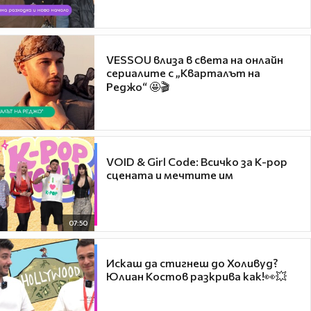
VESSOU влиза в света на онлайн
сериалите с „Кварталът на
Реджо“ 🤩🎬
VOID & Girl Code: Всичко за K-pop
сцената и мечтите им
07:50
Искаш да стигнеш до Холивуд?
Юлиан Костов разкрива как!👀💥