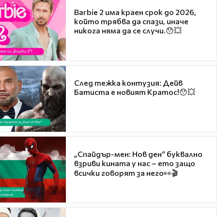
Barbie 2 има краен срок до 2026,
който трябва да спази, иначе
никога няма да се случи.😯💥
След тежка контузия: Дейв
Батиста е новият Кратос!😯💥
„Спайдър-мен: Нов ден“ буквално
взриви кината у нас – ето защо
всички говорят за него👀🎬