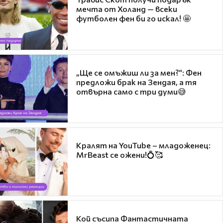
мечта от Холанд — всеки
футболен фен би го искал! 🤩
„Ще се омъжиш ли за мен?“: Фен
предложи брак на Зендая, а тя
отвърна само с три думи😅
Кралят на YouTube – младоженец:
MrBeast се ожени!💍🥰
Кой съсипа Фантастичната