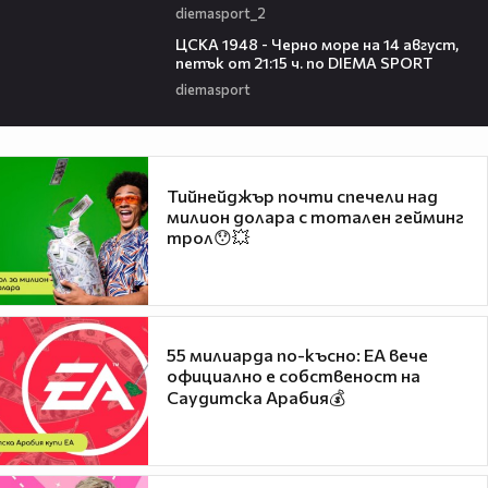
diemasport_2
00:35
ЦСКА 1948 - Черно море на 14 август,
петък от 21:15 ч. по DIEMA SPORT
diemasport
Тийнейджър почти спечели над
милион долара с тотален гейминг
трол😯💥
55 милиарда по-късно: EA вече
официално е собственост на
Саудитска Арабия💰