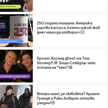
250 години тишина: Америка
зарови капсула, която никой жив
днес няма да отвори👀💥
Ерлинг Холанд ghost-на Том
Холанд?! 💀 Защо Спайдър-мен
остана на "seen"😅
Втори шанс за любовта? Ариана
Гранде и Рики Алварес отново
заедно!😍