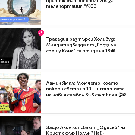
притежават технология за
телепортация!"😯💥
Трагедия разтърси Холивуд:
Младата звезда от „Годзила
срещу Конг“ си отиде на 18🕊️
Ламин Ямал: Момчето, което
покори света на 19 — историята
на новия символ във футбола🤩⚽
Защо Ахил липсва от „Одисей“ на
Кристофър Нолън? Най-