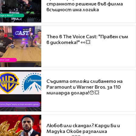
странното решение във филма
всъщност има логика
Theo в The Voice Cast: "Правен съм
в дискотека!" 👀💥
Съдията отложи сливането на
Paramount и Warner Bros. за 110
милиарда долара!😯💥
Любов или скандал? Карди Би и
Мадука Окойе разпалиха