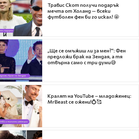
Травис Скот получи подарък
мечта от Холанд — всеки
футболен фен би го искал! 🤩
„Ще се омъжиш ли за мен?“: Фен
предложи брак на Зендая, а тя
отвърна само с три думи😅
Кралят на YouTube – младоженец:
MrBeast се ожени!💍🥰