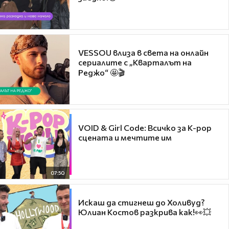
VESSOU влиза в света на онлайн
сериалите с „Кварталът на
Реджо“ 🤩🎬
VOID & Girl Code: Всичко за K-pop
сцената и мечтите им
07:50
Искаш да стигнеш до Холивуд?
Юлиан Костов разкрива как!👀💥