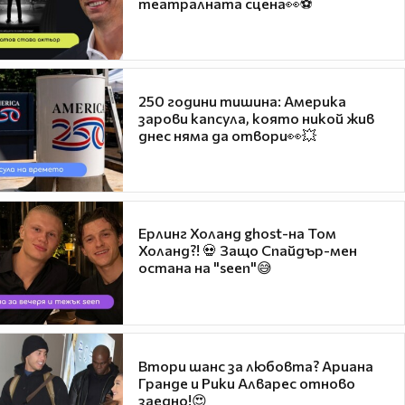
театралната сцена👀⚽
250 години тишина: Америка
зарови капсула, която никой жив
днес няма да отвори👀💥
Ерлинг Холанд ghost-на Том
Холанд?! 💀 Защо Спайдър-мен
остана на "seen"😅
Втори шанс за любовта? Ариана
Гранде и Рики Алварес отново
заедно!😍