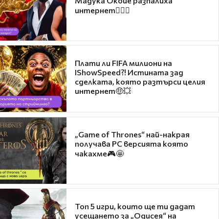
Мадука Окойе разпалиха
интернет❤️‍🔥🔥
Плати ли FIFA милиони на
IShowSpeed?! Истината зад
сделката, която разтърси целия
интернет🤑💥
„Game of Thrones“ най-накрая
получава PC версията която
чакахме🎮🤩
Топ 5 игри, които ще ти дадат
усещането за „Одисея“ на