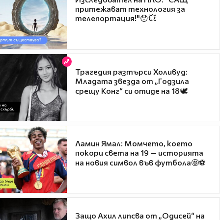
притежават технология за
телепортация!"😯💥
Трагедия разтърси Холивуд:
Младата звезда от „Годзила
срещу Конг“ си отиде на 18🕊️
Ламин Ямал: Момчето, което
покори света на 19 — историята
на новия символ във футбола🤩⚽
Защо Ахил липсва от „Одисей“ на