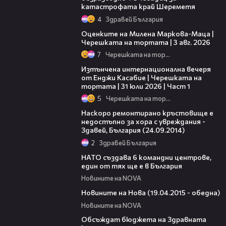
катастрофата край Шереметя
4
Здравей България
14:06
Оценките на Милена Маркова-Маца |
Черешката на тортата | 3 авг. 2026
7
Черешката на тортата
18:07
Изтънчена интернационална вечеря
от Енджи Касабие | Черешката на
тортата | 31 юли 2026 | Част 1
5
Черешката на тортата
05:39
Наскоро ремонтирано кръстовище е
недостъпно за хора с увреждания -
Здавей, България (24.09.2014)
2
Здравей България
02:33
НАТО създава 6 командни центрове,
един от тях ще е в България
Новините на NOVA
15:35
Новините на Нова (19.04.2015 - обедна)
Новините на NOVA
00:40
Обсъждат бюджета на Здравната