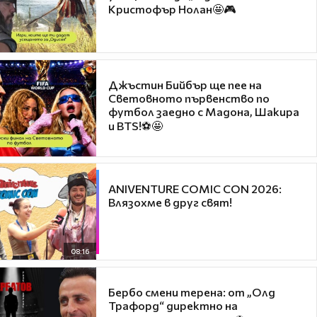
Кристофър Нолан🤩🎮
Джъстин Бийбър ще пее на
Световното първенство по
футбол заедно с Мадона, Шакира
и BTS!⚽🤩
ANIVENTURE COMIC CON 2026:
Влязохме в друг свят!
08:16
Бербо смени терена: от „Олд
Трафорд“ директно на