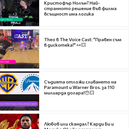
Кристофър Нолън? Най-
странното решение във филма
всъщност има логика
Theo в The Voice Cast: "Правен съм
в дискотека!" 👀💥
Съдията отложи сливането на
Paramount и Warner Bros. за 110
милиарда долара!😯💥
Любов или скандал? Карди Би и