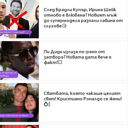
След Брадли Купър, Ирина Шейк
отново е влюбена? Новият мъж
до супермодела разпали лавина от
слухове🧐
Пи Диди излиза по-рано от
затвора? Новата дата вече е
факт!💥
Сватбата, която чакаше целият
свят! Кристиано Роналдо се жени!
💍🍾