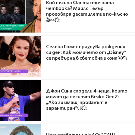
Кой съсипа Фантастичната
четворка? Майлс Телър
проговаря десетилетие по-късно
🎬👀💥
Селена Гомес празнува рождения
си ден: Как момичето от „Disney“
се превърна в световна икона🤩🎂
Джон Сина сподели 4 неща, които
могат да съсипят всяко GenZ:
„Ако ги имаш, провалът е
гарантиран“🧐💥
Изследовател на НЛО: "САЩ