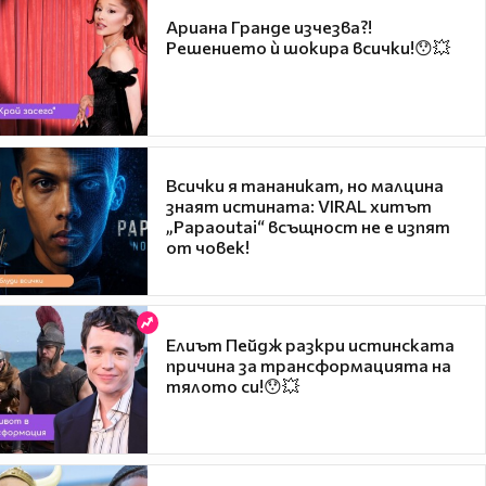
Ариана Гранде изчезва?!
Решението ѝ шокира всички!😯💥
Всички я тананикат, но малцина
знаят истината: VIRAL хитът
„Papaoutai“ всъщност не е изпят
от човек!
Елиът Пейдж разкри истинската
причина за трансформацията на
тялото си!😯💥