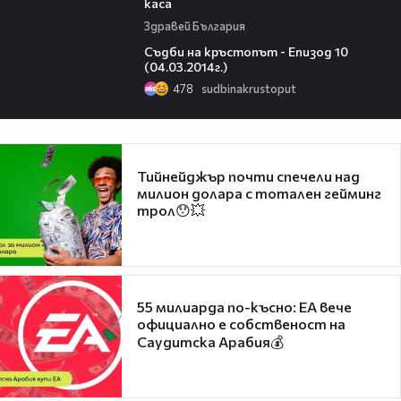
каса
Здравей България
46:20
Съдби на кръстопът - Епизод 10
(04.03.2014г.)
478
sudbinakrustoput
Тийнейджър почти спечели над
милион долара с тотален гейминг
трол😯💥
55 милиарда по-късно: EA вече
официално е собственост на
Саудитска Арабия💰