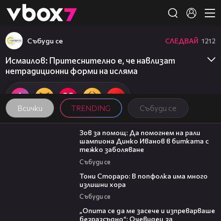
Member of
👾
Събуди се
СЛЕДВАЙ
1212
Исмаилов: Притеснително е, че навлизат
нетрадиционни форми на исляма
Всички
TRENDING
Събуди се
03:29
Зов за помощ: Да помогнем на рали
шампиона Динко Иванов в битката с
тежко заболяване
Събуди се
27:22
Тони Стораро: В попфолка има много
излишни хора
Събуди се
06:38
„Опита се да ме засече и изпреварваше
безразсъдно“: Очевидец за