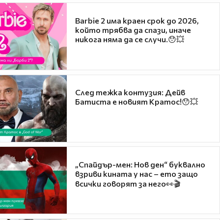
Barbie 2 има краен срок до 2026,
който трябва да спази, иначе
никога няма да се случи.😯💥
След тежка контузия: Дейв
Батиста е новият Кратос!😯💥
„Спайдър-мен: Нов ден“ буквално
взриви кината у нас – ето защо
всички говорят за него👀🎬