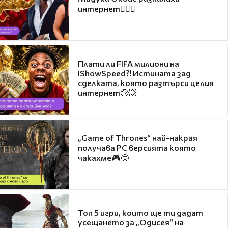
интернет❤️‍🔥🔥
Плати ли FIFA милиони на
IShowSpeed?! Истината зад
сделката, която разтърси целия
интернет🤑💥
„Game of Thrones“ най-накрая
получава PC версията която
чакахме🎮🤩
Топ 5 игри, които ще ти дадат
усещането за „Одисея“ на