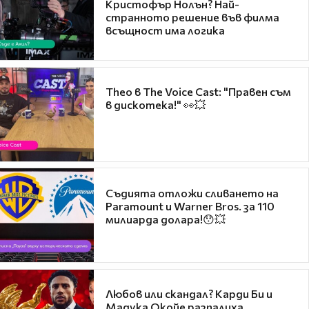
Кристофър Нолън? Най-
странното решение във филма
всъщност има логика
Theo в The Voice Cast: "Правен съм
в дискотека!" 👀💥
Съдията отложи сливането на
Paramount и Warner Bros. за 110
милиарда долара!😯💥
Любов или скандал? Карди Би и
Мадука Окойе разпалиха