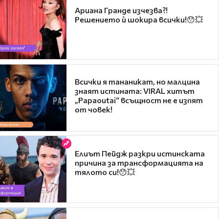
Ариана Гранде изчезва?!
Решението ѝ шокира всички!😯💥
Всички я тананикат, но малцина
знаят истината: VIRAL хитът
„Papaoutai“ всъщност не е изпят
от човек!
Елиът Пейдж разкри истинската
причина за трансформацията на
тялото си!😯💥