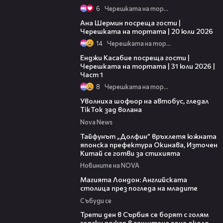
6
Черешката на тортата
19:47
Ана Шермин посреща гости |
Черешката на тортата | 20 юли 2026
14
Черешката на тортата
10:44
Енджи Касабие посреща гости |
Черешката на тортата | 31 юли 2026 |
Част 1
8
Черешката на тортата
00:33
Уволниха шофьор на автобус, гледал
TikTok зад волана
Nova News
02:11
Тайфунът „Долфин” връхлетя южната
японска префектура Окинава, Източен
Китай се готви за стихията
Новините на NOVA
05:03
Магията Лондон: Английската
столица през погледа на младите
Събуди се
00:36
Трети ден в Сърбия се борят с голям
горски пожар в защитена зона около