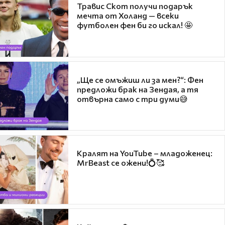
Травис Скот получи подарък
мечта от Холанд — всеки
футболен фен би го искал! 🤩
„Ще се омъжиш ли за мен?“: Фен
предложи брак на Зендая, а тя
отвърна само с три думи😅
Кралят на YouTube – младоженец:
MrBeast се ожени!💍🥰