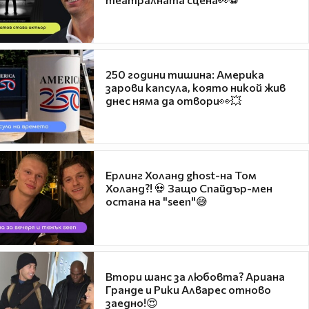
250 години тишина: Америка
зарови капсула, която никой жив
днес няма да отвори👀💥
Ерлинг Холанд ghost-на Том
Холанд?! 💀 Защо Спайдър-мен
остана на "seen"😅
Втори шанс за любовта? Ариана
Гранде и Рики Алварес отново
заедно!😍