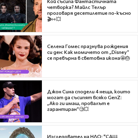
Кой съсипа Фантастичната
четворка? Майлс Телър
проговаря десетилетие по-късно
🎬👀💥
Селена Гомес празнува рождения
си ден: Как момичето от „Disney“
се превърна в световна икона🤩🎂
Джон Сина сподели 4 неща, които
могат да съсипят всяко GenZ:
„Ако ги имаш, провалът е
гарантиран“🧐💥
Изследовател на НЛО: "САЩ