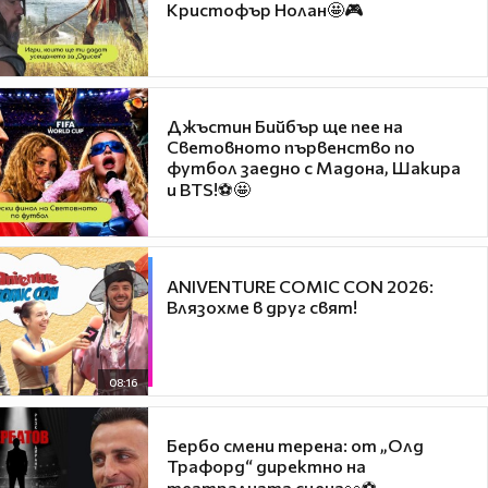
Кристофър Нолан🤩🎮
Джъстин Бийбър ще пее на
Световното първенство по
футбол заедно с Мадона, Шакира
и BTS!⚽🤩
ANIVENTURE COMIC CON 2026:
Влязохме в друг свят!
08:16
Бербо смени терена: от „Олд
Трафорд“ директно на
театралната сцена👀⚽