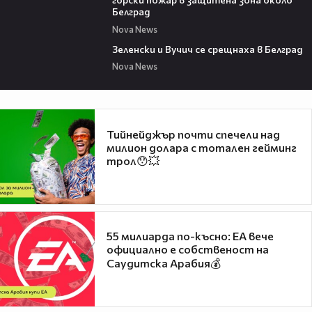
Белград
Nova News
00:43
Зеленски и Вучич се срещнаха в Белград
Nova News
Тийнейджър почти спечели над
милион долара с тотален гейминг
трол😯💥
55 милиарда по-късно: EA вече
официално е собственост на
Саудитска Арабия💰