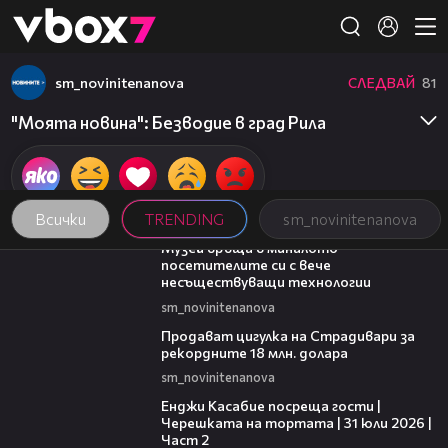
Member of
👾
sm_novinitenanova
СЛЕДВАЙ
81
"Моята новина": Безводие в град Рила
Всички
TRENDING
sm_novinitenanova
01:15
Музей връща в миналото
посетителите си с вече
несъществуващи технологии
sm_novinitenanova
01:05
Продават цигулка на Страдивари за
рекордните 18 млн. долара
sm_novinitenanova
16:45
Енджи Касабие посреща гости |
Черешката на тортата | 31 юли 2026 |
Част 2