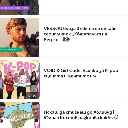
VESSOU влиза в света на онлайн
сериалите с „Кварталът на
Реджо“ 🤩🎬
VOID & Girl Code: Всичко за K-pop
сцената и мечтите им
07:50
Искаш да стигнеш до Холивуд?
Юлиан Костов разкрива как!👀💥