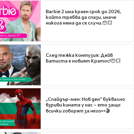
Barbie 2 има краен срок до 2026,
който трябва да спази, иначе
никога няма да се случи.😯💥
След тежка контузия: Дейв
Батиста е новият Кратос!😯💥
„Спайдър-мен: Нов ден“ буквално
взриви кината у нас – ето защо
всички говорят за него👀🎬