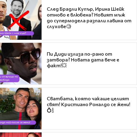
След Брадли Купър, Ирина Шейк
отново е влюбена? Новият мъж
до супермодела разпали лавина от
слухове🧐
Пи Диди излиза по-рано от
затвора? Новата дата вече е
факт!💥
Сватбата, която чакаше целият
свят! Кристиано Роналдо се жени!
💍🍾