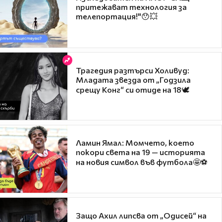
притежават технология за
телепортация!"😯💥
Трагедия разтърси Холивуд:
Младата звезда от „Годзила
срещу Конг“ си отиде на 18🕊️
Ламин Ямал: Момчето, което
покори света на 19 — историята
на новия символ във футбола🤩⚽
Защо Ахил липсва от „Одисей“ на