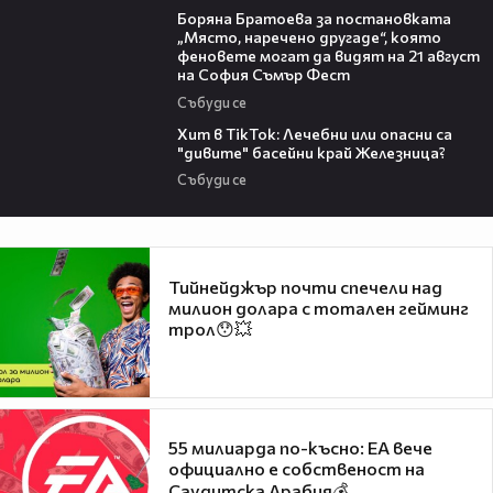
Боряна Братоева за постановката
„Място, наречено другаде“, която
феновете могат да видят на 21 август
на София Съмър Фест
Събуди се
05:33
Хит в TikTok: Лечебни или опасни са
"дивите" басейни край Железница?
Събуди се
Тийнейджър почти спечели над
милион долара с тотален гейминг
трол😯💥
55 милиарда по-късно: EA вече
официално е собственост на
Саудитска Арабия💰