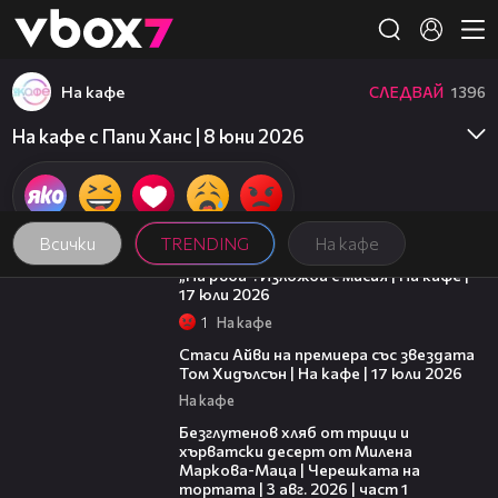
Member of
👾
На кафе
СЛЕДВАЙ
1396
На кафе с Папи Ханс | 8 юни 2026
Всички
TRENDING
На кафе
09:09
„На ръба“: Изложба с мисия | На кафе |
17 юли 2026
1
На кафе
02:58
Стаси Айви на премиера със звездата
Том Хидълсън | На кафе | 17 юли 2026
На кафе
16:02
Безглутенов хляб от трици и
хърватски десерт от Милена
Маркова-Маца | Черешката на
тортата | 3 авг. 2026 | част 1