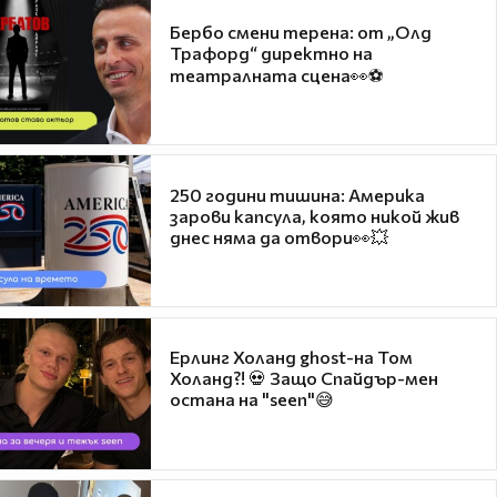
Бербо смени терена: от „Олд
Трафорд“ директно на
театралната сцена👀⚽
250 години тишина: Америка
зарови капсула, която никой жив
днес няма да отвори👀💥
Ерлинг Холанд ghost-на Том
Холанд?! 💀 Защо Спайдър-мен
остана на "seen"😅