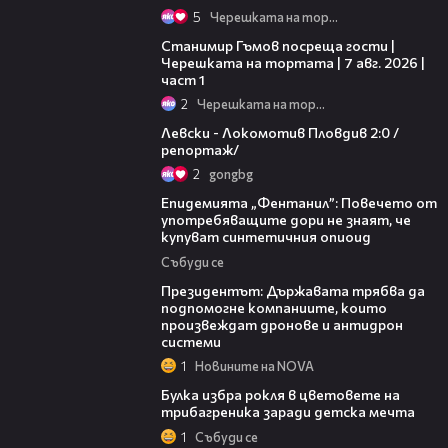
5
Черешката на тортата
16:22
Станимир Гъмов посреща гости |
Черешката на тортата | 7 авг. 2026 |
част 1
2
Черешката на тортата
06:10
Левски - Локомотив Пловдив 2:0 /
репортаж/
2
gongbg
13:48
Епидемията „Фентанил”: Повечето от
употребяващите дори не знаят, че
купуват синтетичния опиоид
Събуди се
07:12
Президентът: Държавата трябва да
подпомогне компаниите, които
произвеждат дронове и антидрон
системи
1
Новините на NOVA
05:08
Булка избра рокля в цветовете на
трибагреника заради детска мечта
1
Събуди се
11:27