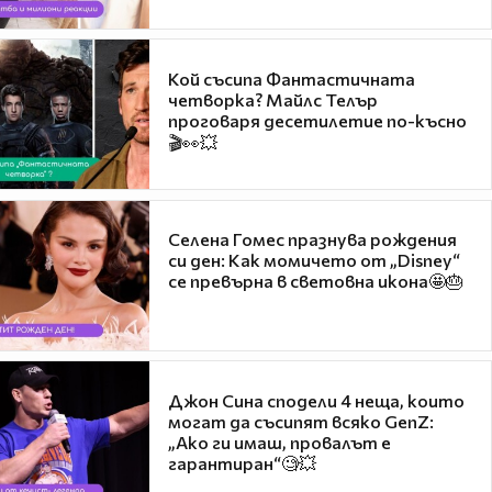
Кой съсипа Фантастичната
четворка? Майлс Телър
проговаря десетилетие по-късно
🎬👀💥
Селена Гомес празнува рождения
си ден: Как момичето от „Disney“
се превърна в световна икона🤩🎂
Джон Сина сподели 4 неща, които
могат да съсипят всяко GenZ:
„Ако ги имаш, провалът е
гарантиран“🧐💥