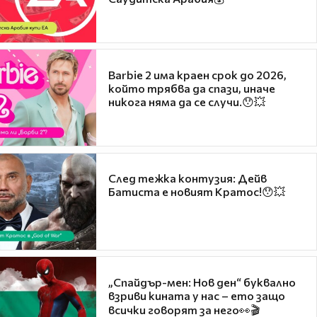
Barbie 2 има краен срок до 2026,
който трябва да спази, иначе
никога няма да се случи.😯💥
След тежка контузия: Дейв
Батиста е новият Кратос!😯💥
„Спайдър-мен: Нов ден“ буквално
взриви кината у нас – ето защо
всички говорят за него👀🎬