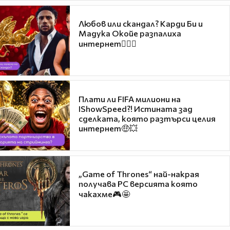
Любов или скандал? Карди Би и
Мадука Окойе разпалиха
интернет❤️‍🔥🔥
Плати ли FIFA милиони на
IShowSpeed?! Истината зад
сделката, която разтърси целия
интернет🤑💥
„Game of Thrones“ най-накрая
получава PC версията която
чакахме🎮🤩