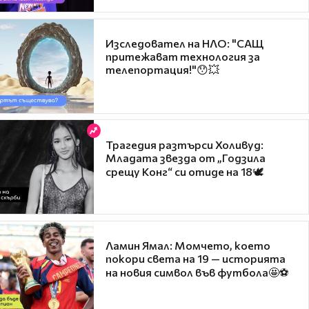
Изследовател на НЛО: "САЩ
притежават технология за
телепортация!"😯💥
Трагедия разтърси Холивуд:
Младата звезда от „Годзила
срещу Конг“ си отиде на 18🕊️
Ламин Ямал: Момчето, което
покори света на 19 — историята
на новия символ във футбола🤩⚽