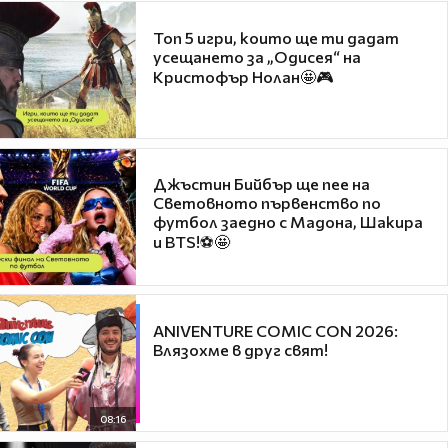
Топ 5 игри, които ще ти дадат
усещането за „Одисея“ на
Кристофър Нолан🤩🎮
Джъстин Бийбър ще пее на
Световното първенство по
футбол заедно с Мадона, Шакира
и BTS!⚽🤩
ANIVENTURE COMIC CON 2026:
Влязохме в друг свят!
08:16