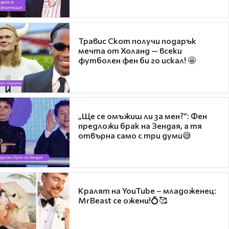
Травис Скот получи подарък
мечта от Холанд — всеки
футболен фен би го искал! 🤩
„Ще се омъжиш ли за мен?“: Фен
предложи брак на Зендая, а тя
отвърна само с три думи😅
Кралят на YouTube – младоженец:
MrBeast се ожени!💍🥰