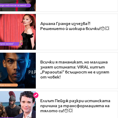
Ариана Гранде изчезва?!
Решението ѝ шокира всички!😯💥
Всички я тананикат, но малцина
знаят истината: VIRAL хитът
„Papaoutai“ всъщност не е изпят
от човек!
Елиът Пейдж разкри истинската
причина за трансформацията на
тялото си!😯💥