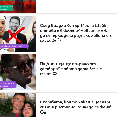
След Брадли Купър, Ирина Шейк
отново е влюбена? Новият мъж
до супермодела разпали лавина от
слухове🧐
Пи Диди излиза по-рано от
затвора? Новата дата вече е
факт!💥
Сватбата, която чакаше целият
свят! Кристиано Роналдо се жени!
💍🍾