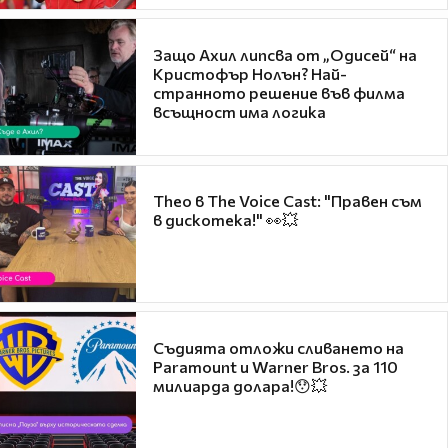
Защо Ахил липсва от „Одисей“ на
Кристофър Нолън? Най-
странното решение във филма
всъщност има логика
Theo в The Voice Cast: "Правен съм
в дискотека!" 👀💥
Съдията отложи сливането на
Paramount и Warner Bros. за 110
милиарда долара!😯💥