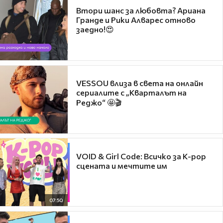
Втори шанс за любовта? Ариана
Гранде и Рики Алварес отново
заедно!😍
VESSOU влиза в света на онлайн
сериалите с „Кварталът на
Реджо“ 🤩🎬
VOID & Girl Code: Всичко за K-pop
сцената и мечтите им
07:50