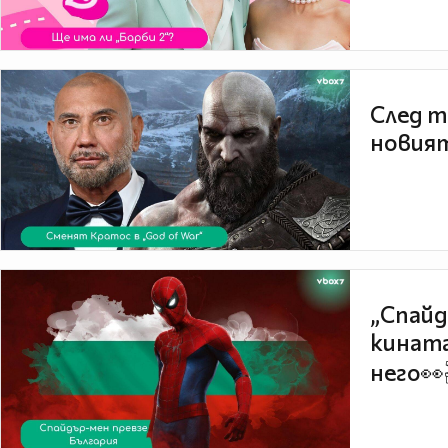
След т
новият
„Спайд
кината
него👀