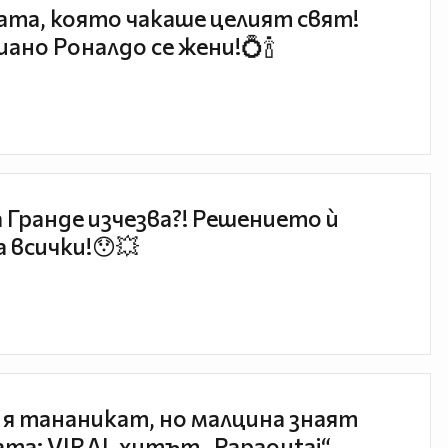
та, която чакаше целият свят!
ано Роналдо се жени!💍🍾
 Гранде изчезва?! Решението ѝ
 всички!😯💥
 я тананикат, но малцина знаят
та: VIRAL хитът „Papaoutai“