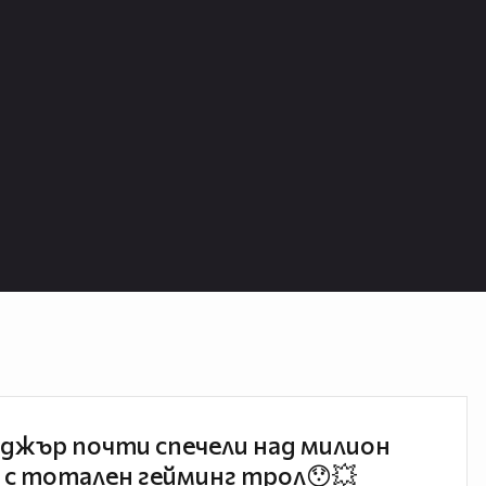
джър почти спечели над милион
 с тотален гейминг трол😯💥