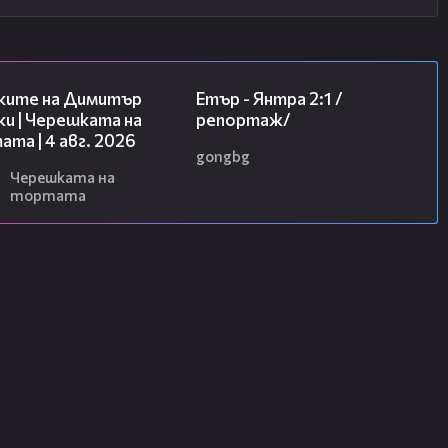
16:45
06:23
ките на Димитър
Етър - Янтра 2:1 /
и | Черешката на
репортаж/
та | 4 авг. 2026
gongbg
Черешката на
тортата