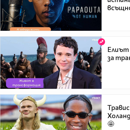
всъщно
Елиът 
за тра
Травис
Холанд
🤩