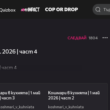
Quizbox
СЛЕДВАЙ
1804
 2026 | част 4
| част 4
15:27
17:36
ри в кухнята | 1 май
Кошмари в кухнята | 1 май
| част 3
2026 | част 2
koshmari_v_kuhniata
koshmari_v_kuhniata