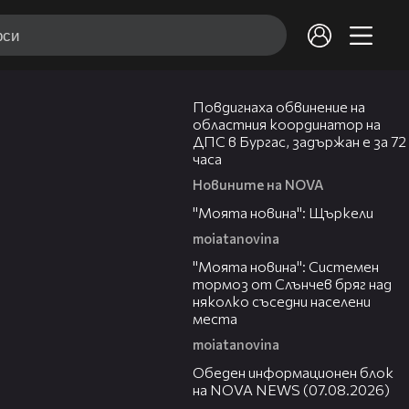
05:05
Повдигнаха обвинение на
областния координатор на
ДПС в Бургас, задържан е за 72
часа
Новините на NOVA
00:29
"Моята новина": Щъркели
moiatanovina
00:16
"Моята новина": Системен
тормоз от Слънчев бряг над
няколко съседни населени
места
moiatanovina
01:10:25
Обеден информационен блок
на NOVA NEWS (07.08.2026)