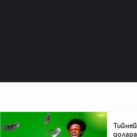
Тийней
долара