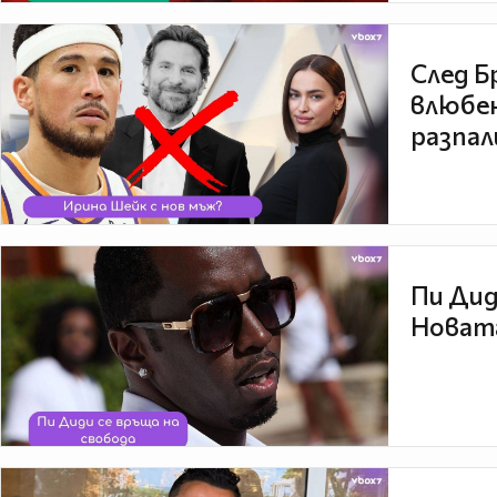
След Б
влюбен
разпал
Пи Дид
Новата