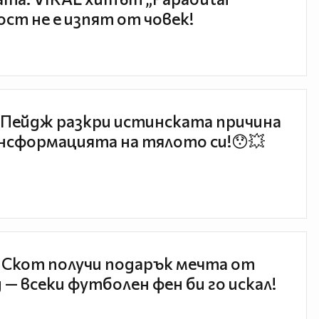
ст не е изпят от човек!
Пейдж разкри истинската причина
нсформацията на тялото си!😯💥
 Скот получи подарък мечта от
 — всеки футболен фен би го искал!