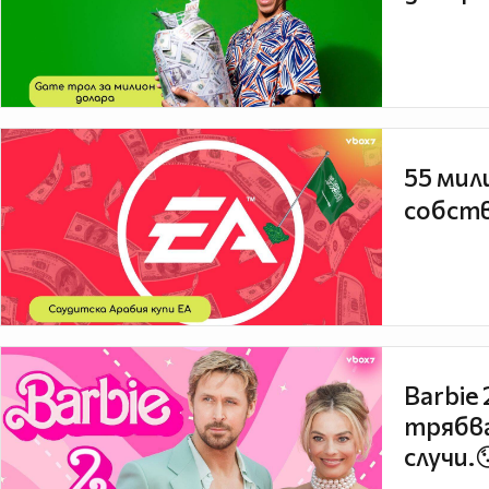
55 мил
собств
Barbie
трябва
случи.