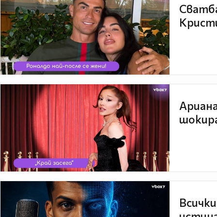
Сватба
Кристи
Ариана
шокира
Всички
истина