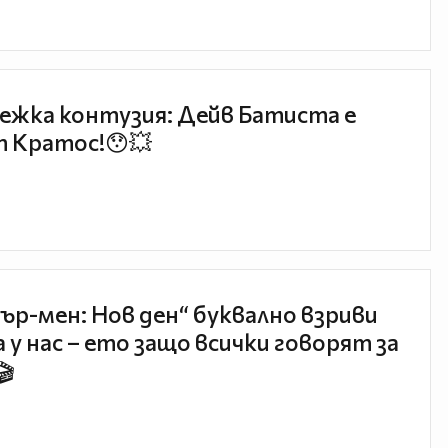
ежка контузия: Дейв Батиста е
 Кратос!😯💥
ър-мен: Нов ден“ буквално взриви
 у нас – ето защо всички говорят за
🎬