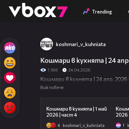
Member of
👾
Trending
koshmari_v_kuhniata
Кошмари в кухнята | 24 апр.
1 366
24.04.2026
Кошмари в кухнята | 24 апр. 2026 
Виж повече
12:55
Кошмари в кухнята | 1 май
Кошма
2026 | част 4
2026 
4
koshmari_v_kuhniata
1