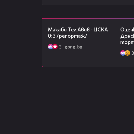
09:11
Макаби Тел Авив - ЦСКА
Оцен
0:3 /репортаж/
Донск
торта
3
gong_bg
3