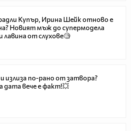
радли Купър, Ирина Шейк отново е
а? Новият мъж до супермодела
и лавина от слухове🧐
и излиза по-рано от затвора?
 дата вече е факт!💥