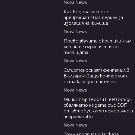
Nova News
04:03
Как водораслите се
превръщат в материал за
изолация на жилища
Nova News
13:46
Превозвачите с критики към
летните ограничения по
пътищата
Nova News
13:02
Смъртоносният фентанил в
България: Защо контролът
остава недостатъчен
Nova News
00:31
Министър Георги Пеев осъди
свалянето на дете със СОП
от автобус като неморално и
неприемливо
Nova News
01:24
Тръмп подписа два указа,