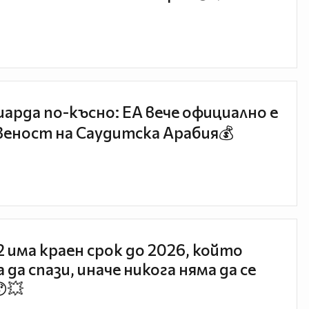
иарда по-късно: EA вече официално е
еност на Саудитска Арабия💰
 2 има краен срок до 2026, който
 да спази, иначе никога няма да се
😯💥