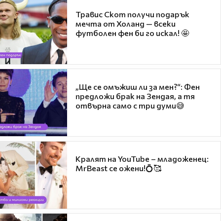
Травис Скот получи подарък
мечта от Холанд — всеки
футболен фен би го искал! 🤩
„Ще се омъжиш ли за мен?“: Фен
предложи брак на Зендая, а тя
отвърна само с три думи😅
Кралят на YouTube – младоженец:
MrBeast се ожени!💍🥰