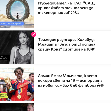
Изследовател на НЛО: "САЩ
притежават технология за
телепортация!"😯💥
Трагедия разтърси Холивуд:
Младата звезда от „Годзила
срещу Конг“ си отиде на 18🕊️
Ламин Ямал: Момчето, което
покори света на 19 — историята
на новия символ във футбола🤩⚽