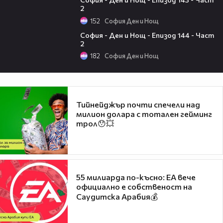
2
152
София Ден и Нощ
20:13
София - Ден и Нощ - Епизод 144 - Част
2
182
София Ден и Нощ
Тийнейджър почти спечели над
милион долара с тотален гейминг
трол😯💥
55 милиарда по-късно: EA вече
официално е собственост на
Саудитска Арабия💰