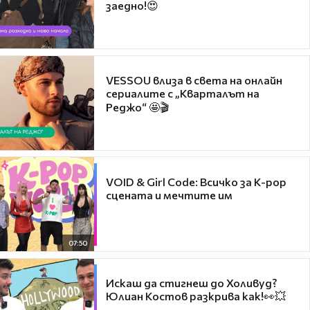
заедно!😍
VESSOU влиза в света на онлайн
сериалите с „Кварталът на
Реджо“ 🤩🎬
VOID & Girl Code: Всичко за K-pop
сцената и мечтите им
07:50
Искаш да стигнеш до Холивуд?
Юлиан Костов разкрива как!👀💥