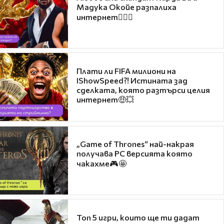
Мадука Окойе разпалиха
интернет❤️‍🔥🔥
Плати ли FIFA милиони на
IShowSpeed?! Истината зад
сделката, която разтърси целия
интернет🤑💥
„Game of Thrones“ най-накрая
получава PC версията която
чакахме🎮🤩
Топ 5 игри, които ще ти дадат