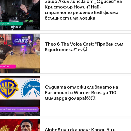
Защо Ахил липсва от „Одисей“ на
Кристофър Нолън? Най-
странното решение във филма
всъщност има логика
Theo в The Voice Cast: "Правен съм
в дискотека!" 👀💥
Съдията отложи сливането на
Paramount и Warner Bros. за 110
милиарда долара!😯💥
Любов или скандал? Карди Би и