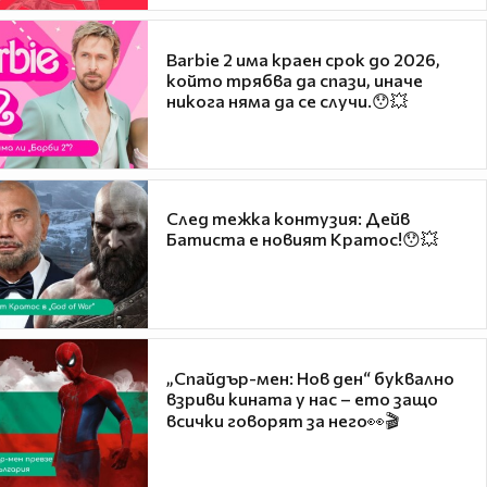
Barbie 2 има краен срок до 2026,
който трябва да спази, иначе
никога няма да се случи.😯💥
След тежка контузия: Дейв
Батиста е новият Кратос!😯💥
„Спайдър-мен: Нов ден“ буквално
взриви кината у нас – ето защо
всички говорят за него👀🎬