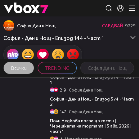
Member of
👾
София Ден и Нощ
СЛЕДВАЙ
9229
София - Ден и Нощ - Епизод 144 - Част 1
Всички
TRENDING
София Ден и Нощ
07:40
София - Ден и Нощ - Епизод 574 - Част
1
219
София Ден и Нощ
23:09
София - Ден и Нощ - Епизод 574 - Част
2
147
София Ден и Нощ
19:25
Поли Недкова посреща гости |
Черешката на тортата | 5 авг. 2026 |
част 1
4
Черешката на тортата