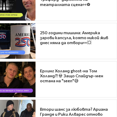
театралната сцена👀⚽
250 години тишина: Америка
зарови капсула, която никой жив
днес няма да отвори👀💥
Ерлинг Холанд ghost-на Том
Холанд?! 💀 Защо Спайдър-мен
остана на "seen"😅
Втори шанс за любовта? Ариана
Гранде и Рики Алварес отново