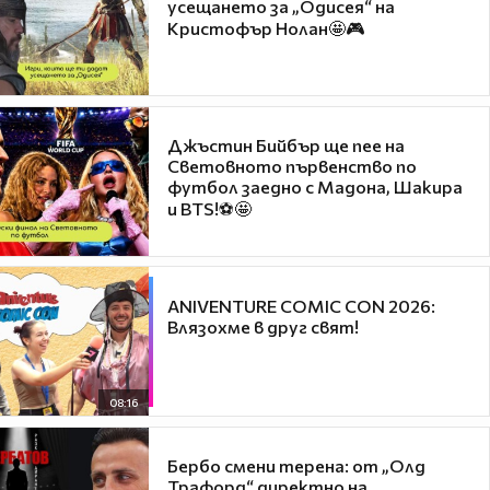
усещането за „Одисея“ на
Кристофър Нолан🤩🎮
Джъстин Бийбър ще пее на
Световното първенство по
футбол заедно с Мадона, Шакира
и BTS!⚽🤩
ANIVENTURE COMIC CON 2026:
Влязохме в друг свят!
08:16
Бербо смени терена: от „Олд
Трафорд“ директно на