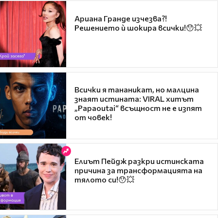
Ариана Гранде изчезва?!
Решението ѝ шокира всички!😯💥
Всички я тананикат, но малцина
знаят истината: VIRAL хитът
„Papaoutai“ всъщност не е изпят
от човек!
Елиът Пейдж разкри истинската
причина за трансформацията на
тялото си!😯💥