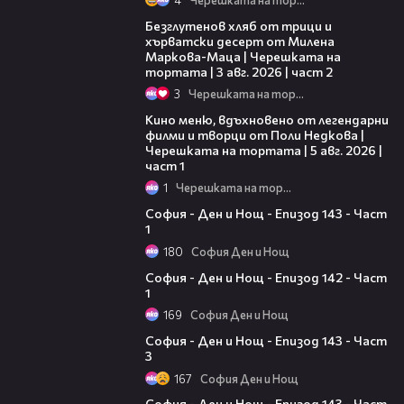
15:35
Безглутенов хляб от трици и
хърватски десерт от Милена
Маркова-Маца | Черешката на
тортата | 3 авг. 2026 | част 2
3
Черешката на тортата
15:39
Кино меню, вдъхновено от легендарни
филми и творци от Поли Недкова |
Черешката на тортата | 5 авг. 2026 |
част 1
1
Черешката на тортата
12:10
София - Ден и Нощ - Епизод 143 - Част
1
180
София Ден и Нощ
12:14
София - Ден и Нощ - Епизод 142 - Част
1
169
София Ден и Нощ
14:54
София - Ден и Нощ - Епизод 143 - Част
3
167
София Ден и Нощ
19:10
София - Ден и Нощ - Епизод 143 - Част