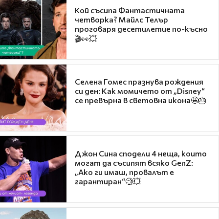
Кой съсипа Фантастичната
четворка? Майлс Телър
проговаря десетилетие по-късно
🎬👀💥
Селена Гомес празнува рождения
си ден: Как момичето от „Disney“
се превърна в световна икона🤩🎂
Джон Сина сподели 4 неща, които
могат да съсипят всяко GenZ:
„Ако ги имаш, провалът е
гарантиран“🧐💥