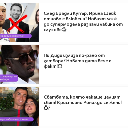
След Брадли Купър, Ирина Шейк
отново е влюбена? Новият мъж
до супермодела разпали лавина от
слухове🧐
Пи Диди излиза по-рано от
затвора? Новата дата вече е
факт!💥
Сватбата, която чакаше целият
свят! Кристиано Роналдо се жени!
💍🍾