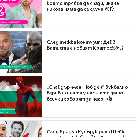
който трябва да спази, иначе
никога няма да се случи.😯💥
След тежка контузия: Дейв
Батиста е новият Кратос!😯💥
„Спайдър-мен: Нов ден“ буквално
взриви кината у нас – ето защо
всички говорят за него👀🎬
След Брадли Купър, Ирина Шейк