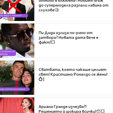
отново е влюбена? Новият мъж
до супермодела разпали лавина от
слухове🧐
Пи Диди излиза по-рано от
затвора? Новата дата вече е
факт!💥
Сватбата, която чакаше целият
свят! Кристиано Роналдо се жени!
💍🍾
Ариана Гранде изчезва?!
Решението ѝ шокира всички!😯💥