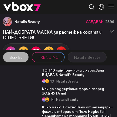
Member of
👾
Natalis Beauty
СЛЕДВАЙ
2896
НАЙ-ДОБРАТА МАСКА за растеж на косата и
ОЩЕ СЪВЕТИ!
Всички
TRENDING
Natalis Beauty
08:54
ТОП 10 най-популярни и харесвани
ВИДЕА в Natali's Beauty!
10
Natalis Beauty
11:14
Как да поддържаме форма според
ЗОДИЯТА ни!
14
Natalis Beauty
15:31
Кино меню, вдъхновено от легендарни
филми и творци от Поли Недкова |
Черешката на тортата | 5 авг. 2026 |