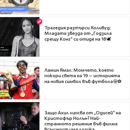
Трагедия разтърси Холивуд:
Младата звезда от „Годзила
срещу Конг“ си отиде на 18🕊️
Ламин Ямал: Момчето, което
покори света на 19 — историята
на новия символ във футбола🤩⚽
Защо Ахил липсва от „Одисей“ на
Кристофър Нолън? Най-
странното решение във филма
всъщност има логика