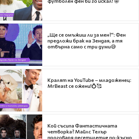
футболен фен би го искал! 🤩
„Ще се омъжиш ли за мен?“: Фен
предложи брак на Зендая, а тя
отвърна само с три думи😅
Кралят на YouTube – младоженец:
MrBeast се ожени!💍🥰
Кой съсипа Фантастичната
четворка? Майлс Телър
проговаря десетилетие по-късно