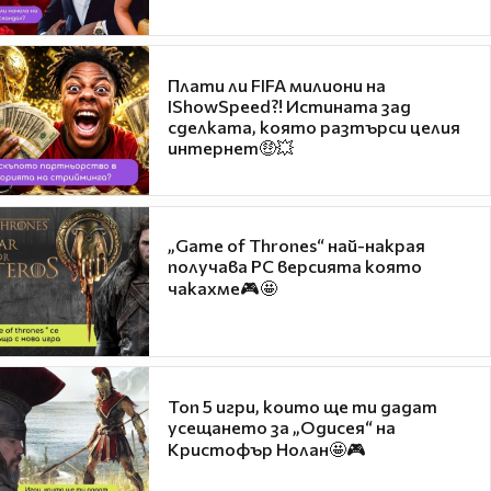
Плати ли FIFA милиони на
IShowSpeed?! Истината зад
сделката, която разтърси целия
интернет🤑💥
„Game of Thrones“ най-накрая
получава PC версията която
чакахме🎮🤩
Топ 5 игри, които ще ти дадат
усещането за „Одисея“ на
Кристофър Нолан🤩🎮