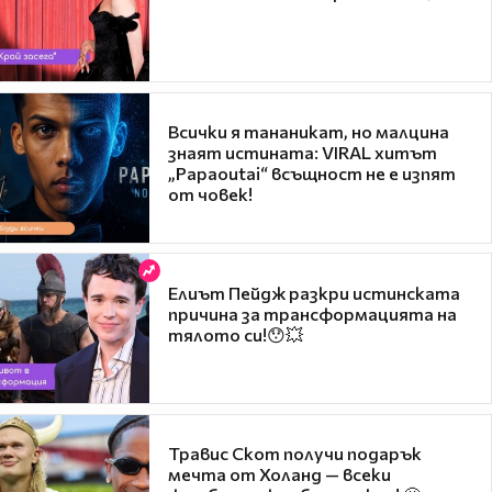
Всички я тананикат, но малцина
знаят истината: VIRAL хитът
„Papaoutai“ всъщност не е изпят
от човек!
Елиът Пейдж разкри истинската
причина за трансформацията на
тялото си!😯💥
Травис Скот получи подарък
мечта от Холанд — всеки