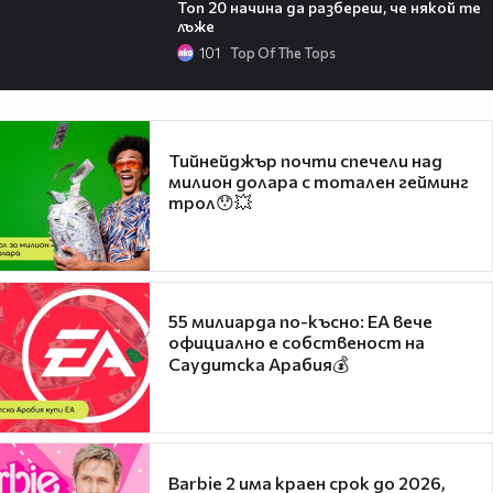
Топ 20 начина да разбереш, че някой те
лъже
101
Top Of The Tops
Тийнейджър почти спечели над
милион долара с тотален гейминг
трол😯💥
55 милиарда по-късно: EA вече
официално е собственост на
Саудитска Арабия💰
Barbie 2 има краен срок до 2026,