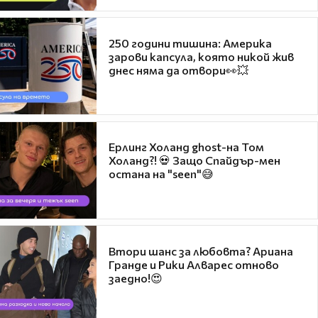
250 години тишина: Америка
зарови капсула, която никой жив
днес няма да отвори👀💥
Ерлинг Холанд ghost-на Том
Холанд?! 💀 Защо Спайдър-мен
остана на "seen"😅
Втори шанс за любовта? Ариана
Гранде и Рики Алварес отново
заедно!😍