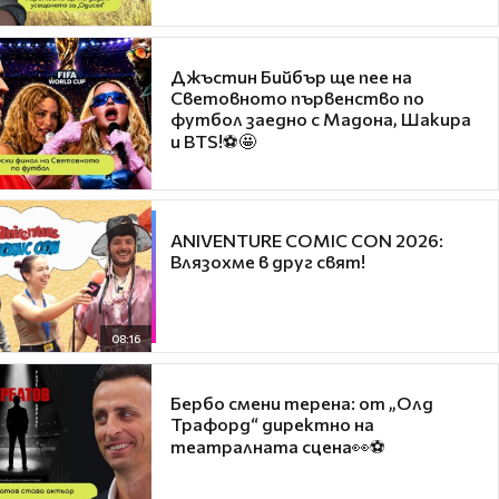
Джъстин Бийбър ще пее на
Световното първенство по
футбол заедно с Мадона, Шакира
и BTS!⚽🤩
ANIVENTURE COMIC CON 2026:
Влязохме в друг свят!
08:16
Бербо смени терена: от „Олд
Трафорд“ директно на
театралната сцена👀⚽