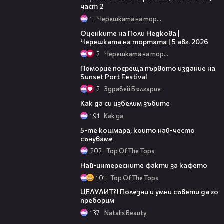
част 2
1
Черешката на тортата
02:09
Оценките на Поли Недкова |
Черешката на тортата | 5 авг. 2026
2
Черешката на тортата
05:54
Поморие посреща първото издание на
Sunset Port Festival
2
Здравей България
01:55
Как да си избелим зъбите
191
Кaк дa
01:29
5-те кошмара, които най-често
сънуваме
202
Top Of The Tops
02:26
Най-интересните факти за кафето
101
Top Of The Tops
05:02
ЦЕЛУЛИТ?! Полезни и умни съвети да го
преборим
137
Natalis Beauty
06:21