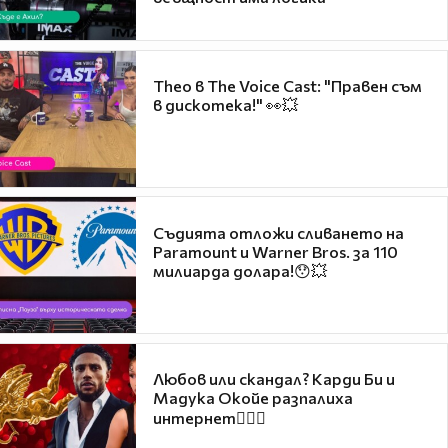
Theo в The Voice Cast: "Правен съм
в дискотека!" 👀💥
Съдията отложи сливането на
Paramount и Warner Bros. за 110
милиарда долара!😯💥
Любов или скандал? Карди Би и
Мадука Окойе разпалиха
интернет❤️‍🔥🔥