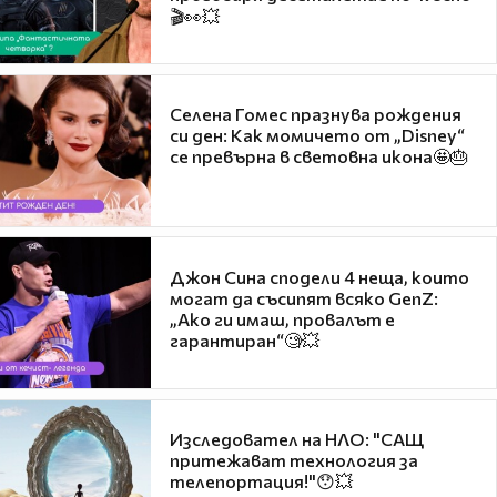
🎬👀💥
Селена Гомес празнува рождения
си ден: Как момичето от „Disney“
се превърна в световна икона🤩🎂
Джон Сина сподели 4 неща, които
могат да съсипят всяко GenZ:
„Ако ги имаш, провалът е
гарантиран“🧐💥
Изследовател на НЛО: "САЩ
притежават технология за
телепортация!"😯💥