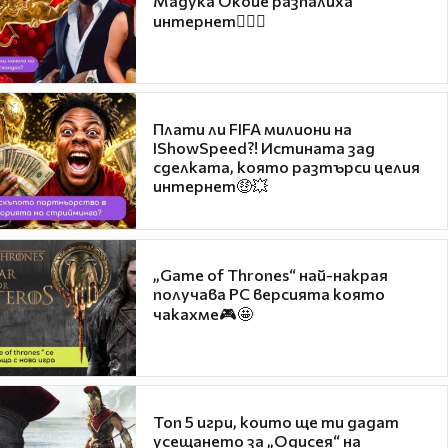
Мадука Окойе разпалиха
интернет❤️‍🔥🔥
Плати ли FIFA милиони на
IShowSpeed?! Истината зад
сделката, която разтърси целия
интернет🤑💥
„Game of Thrones“ най-накрая
получава PC версията която
чакахме🎮🤩
Топ 5 игри, които ще ти дадат
усещането за „Одисея“ на