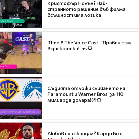
Кристофър Нолън? Най-
странното решение във филма
всъщност има логика
Theo в The Voice Cast: "Правен съм
в дискотека!" 👀💥
Съдията отложи сливането на
Paramount и Warner Bros. за 110
милиарда долара!😯💥
Любов или скандал? Карди Би и