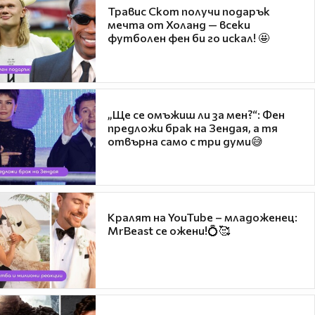
Травис Скот получи подарък
мечта от Холанд — всеки
футболен фен би го искал! 🤩
„Ще се омъжиш ли за мен?“: Фен
предложи брак на Зендая, а тя
отвърна само с три думи😅
Кралят на YouTube – младоженец:
MrBeast се ожени!💍🥰