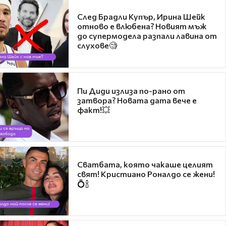
След Брадли Купър, Ирина Шейк
отново е влюбена? Новият мъж
до супермодела разпали лавина от
слухове🧐
Пи Диди излиза по-рано от
затвора? Новата дата вече е
факт!💥
Сватбата, която чакаше целият
свят! Кристиано Роналдо се жени!
💍🍾