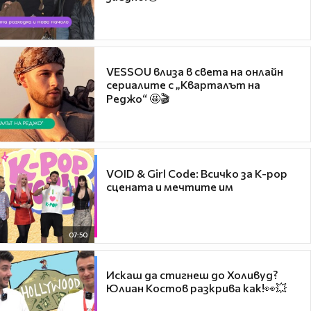
VESSOU влиза в света на онлайн
сериалите с „Кварталът на
Реджо“ 🤩🎬
VOID & Girl Code: Всичко за K-pop
сцената и мечтите им
07:50
Искаш да стигнеш до Холивуд?
Юлиан Костов разкрива как!👀💥