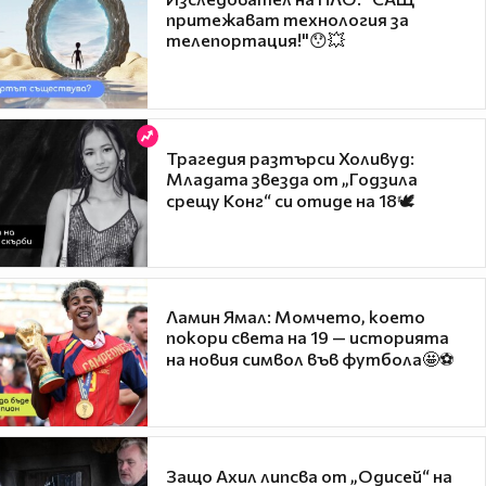
притежават технология за
телепортация!"😯💥
Трагедия разтърси Холивуд:
Младата звезда от „Годзила
срещу Конг“ си отиде на 18🕊️
Ламин Ямал: Момчето, което
покори света на 19 — историята
на новия символ във футбола🤩⚽
Защо Ахил липсва от „Одисей“ на