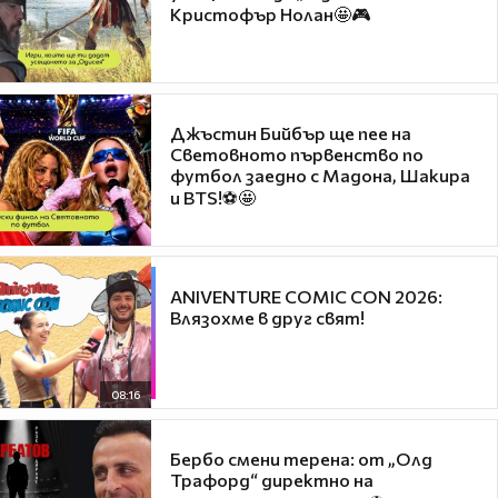
Кристофър Нолан🤩🎮
Джъстин Бийбър ще пее на
Световното първенство по
футбол заедно с Мадона, Шакира
и BTS!⚽🤩
ANIVENTURE COMIC CON 2026:
Влязохме в друг свят!
08:16
Бербо смени терена: от „Олд
Трафорд“ директно на