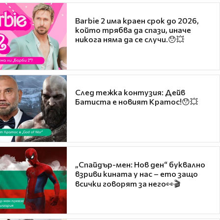
Barbie 2 има краен срок до 2026,
който трябва да спази, иначе
никога няма да се случи.😯💥
След тежка контузия: Дейв
Батиста е новият Кратос!😯💥
„Спайдър-мен: Нов ден“ буквално
взриви кината у нас – ето защо
всички говорят за него👀🎬