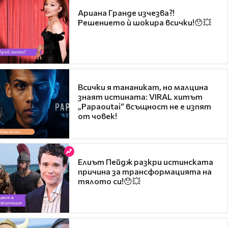
Ариана Гранде изчезва?!
Решението ѝ шокира всички!😯💥
Всички я тананикат, но малцина
знаят истината: VIRAL хитът
„Papaoutai“ всъщност не е изпят
от човек!
Елиът Пейдж разкри истинската
причина за трансформацията на
тялото си!😯💥