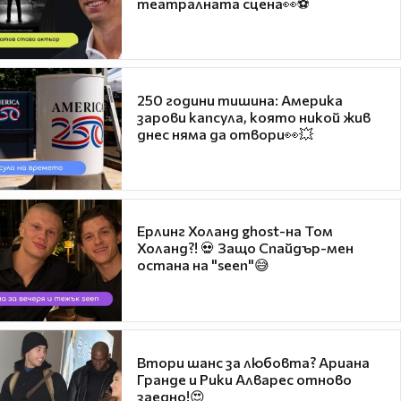
театралната сцена👀⚽
250 години тишина: Америка
зарови капсула, която никой жив
днес няма да отвори👀💥
Ерлинг Холанд ghost-на Том
Холанд?! 💀 Защо Спайдър-мен
остана на "seen"😅
Втори шанс за любовта? Ариана
Гранде и Рики Алварес отново
заедно!😍