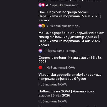
4
Черешката на тортата
13:03
Поли Недкова посреща гости |
Черешката на тортата | 5 авг. 2026 |
част 2
3
Черешката на тортата
16:03
Меню, подправено с пиперлив хумор от
стенд-ъп комика Димитър Донски |
Черешката на тортата | 4 авг. 2026 |
част 1
1
Черешката на тортата
04:51
Спортни новини | Късна емисия | 6 авг.
2026
1
Новините на NOVA
00:41
Украински дронове атакуваха големи
петролни рафинерии в Русия
Новините на NOVA
20:26
Новините на NOVA | Лятна късна
емисия | 6 авг. 2026
Новините на NOVA
00:41