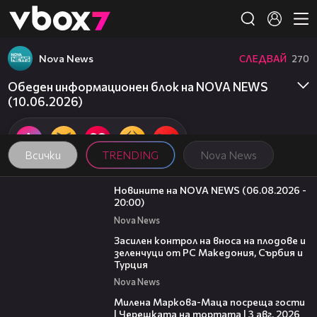
Member of
👾
Nova News
СЛЕДВАЙ
270
Обеден информационен блок на NOVA NEWS
(10.06.2026)
Всички
TRENDING
Nova News
23:12
Новините на NOVA NEWS (06.08.2026 -
20:00)
Nova News
01:53
Засилен контрол на вноса на плодове и
зеленчуци от РС Македония, Сърбия и
Турция
Nova News
20:17
Милена Маркова-Маца посреща гости
| Черешката на тортата | 3 авг. 2026