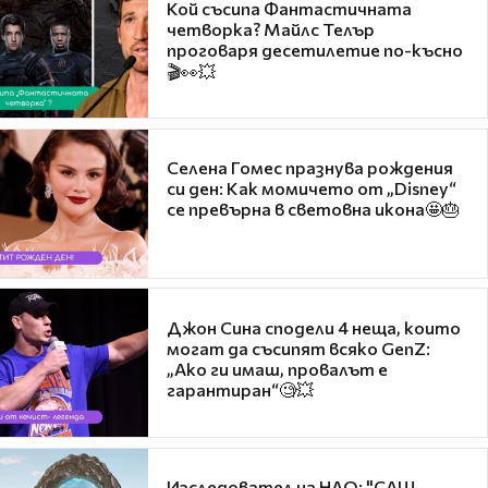
Кой съсипа Фантастичната
четворка? Майлс Телър
проговаря десетилетие по-късно
🎬👀💥
Селена Гомес празнува рождения
си ден: Как момичето от „Disney“
се превърна в световна икона🤩🎂
Джон Сина сподели 4 неща, които
могат да съсипят всяко GenZ:
„Ако ги имаш, провалът е
гарантиран“🧐💥
Изследовател на НЛО: "САЩ