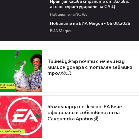
Иран заплашва страните от Залива,
ако не спрат ударите на САЩ
Новините на NOVA
22:43
Новините на ВИА Медия - 06.08.2026
ВИА Медия
Тийнейджър почти спечели над
милион долара с тотален гейминг
трол😯💥
55 милиарда по-късно: EA вече
официално е собственост на
Саудитска Арабия💰