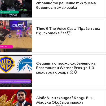
странното решение във филма
всъщност има логика
Theo в The Voice Cast: "Правен съм
в дискотека!" 👀💥
Съдията отложи сливането на
Paramount и Warner Bros. за 110
милиарда долара!😯💥
Любов или скандал? Карди Би и
Мадука Окойе разпалиха