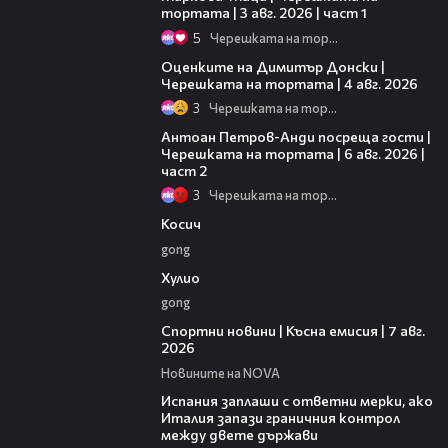
тортата | 3 авг. 2026 | част 1
5
Черешката на тортата
16:45
Оценките на Димитър Донски |
Черешката на тортата | 4 авг. 2026
3
Черешката на тортата
11:00
Антоан Петров-Анди посреща гости |
Черешката на тортата | 6 авг. 2026 |
част 2
3
Черешката на тортата
10:17
Косич
gong
09:40
Хулио
gong
03:46
Спортни новини | Късна емисия | 7 авг.
2026
Новините на NOVA
00:51
Испания заплаши с ответни мерки, ако
Италия запази граничния контрол
между двете държави