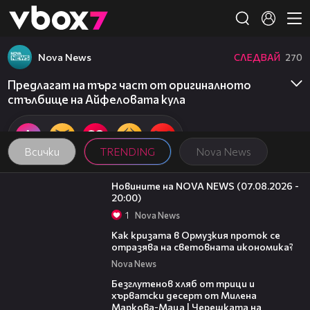
Member of
👾
Nova News
СЛЕДВАЙ
270
Предлагат на търг част от оригиналното
стълбище на Айфеловата кула
Всички
TRENDING
Nova News
22:56
Новините на NOVA NEWS (07.08.2026 -
20:00)
1
Nova News
14:07
Как кризата в Ормузкия проток се
отразява на световната икономика?
Nova News
16:02
Безглутенов хляб от трици и
хърватски десерт от Милена
Маркова-Маца | Черешката на