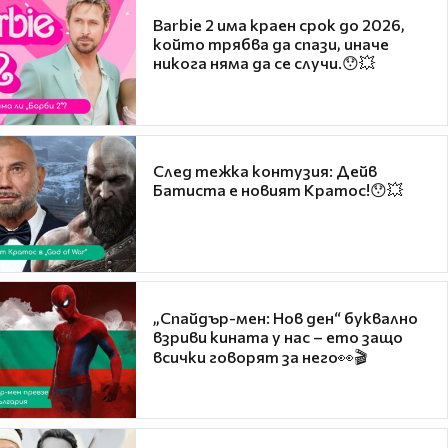
Barbie 2 има краен срок до 2026,
който трябва да спази, иначе
никога няма да се случи.😯💥
След тежка контузия: Дейв
Батиста е новият Кратос!😯💥
„Спайдър-мен: Нов ден“ буквално
взриви кината у нас – ето защо
всички говорят за него👀🎬