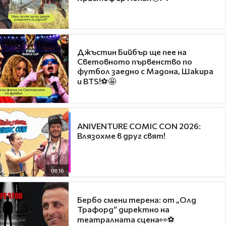
Джъстин Бийбър ще пее на
Световното първенство по
футбол заедно с Мадона, Шакира
и BTS!⚽🤩
ANIVENTURE COMIC CON 2026:
Влязохме в друг свят!
08:16
Бербо смени терена: от „Олд
Трафорд“ директно на
театралната сцена👀⚽