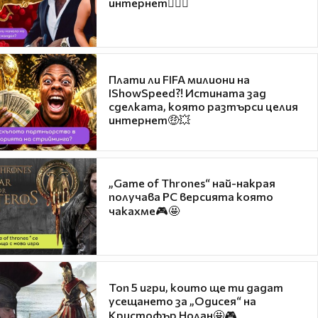
интернет❤️‍🔥🔥
Плати ли FIFA милиони на
IShowSpeed?! Истината зад
сделката, която разтърси целия
интернет🤑💥
„Game of Thrones“ най-накрая
получава PC версията която
чакахме🎮🤩
Топ 5 игри, които ще ти дадат
усещането за „Одисея“ на
Кристофър Нолан🤩🎮