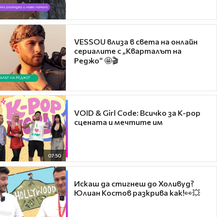
VESSOU влиза в света на онлайн
сериалите с „Кварталът на
Реджо“ 🤩🎬
VOID & Girl Code: Всичко за K-pop
сцената и мечтите им
07:50
Искаш да стигнеш до Холивуд?
Юлиан Костов разкрива как!👀💥