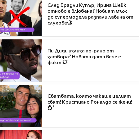
След Брадли Купър, Ирина Шейк
отново е влюбена? Новият мъж
до супермодела разпали лавина от
слухове🧐
Пи Диди излиза по-рано от
затвора? Новата дата вече е
факт!💥
Сватбата, която чакаше целият
свят! Кристиано Роналдо се жени!
💍🍾