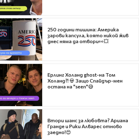
250 години тишина: Америка
зарови капсула, която никой жив
днес няма да отвори👀💥
Ерлинг Холанд ghost-на Том
Холанд?! 💀 Защо Спайдър-мен
остана на "seen"😅
Втори шанс за любовта? Ариана
Гранде и Рики Алварес отново
заедно!😍