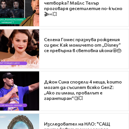
четворка? Майлс Телър
проговаря десетилетие по-късно
🎬👀💥
Селена Гомес празнува рождения
си ден: Как момичето от „Disney“
се превърна в световна икона🤩🎂
Джон Сина сподели 4 неща, които
могат да съсипят всяко GenZ:
„Ако ги имаш, провалът е
гарантиран“🧐💥
Изследовател на НЛО: "САЩ