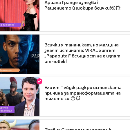
Ариана Гранде изчезва?!
Решението ѝ шокира всички!😯💥
Всички я тананикат, но малцина
знаят истината: VIRAL хитът
„Papaoutai“ всъщност не е изпят
от човек!
Елиът Пейдж разкри истинската
причина за трансформацията на
тялото си!😯💥
Травис Скот получи подарък