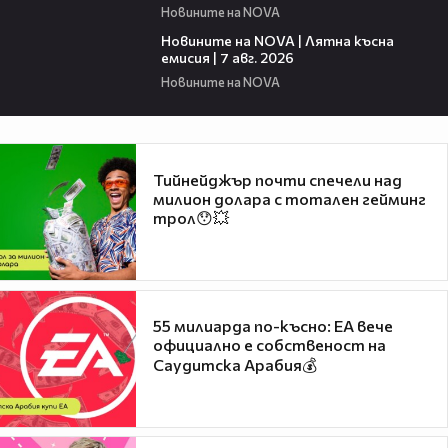
Новините на NOVA
21:18
Новините на NOVA | Лятна късна
емисия | 7 авг. 2026
Новините на NOVA
Тийнейджър почти спечели над
милион долара с тотален гейминг
трол😯💥
55 милиарда по-късно: EA вече
официално е собственост на
Саудитска Арабия💰