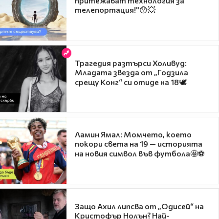
притежават технология за
телепортация!"😯💥
Трагедия разтърси Холивуд:
Младата звезда от „Годзила
срещу Конг“ си отиде на 18🕊️
Ламин Ямал: Момчето, което
покори света на 19 — историята
на новия символ във футбола🤩⚽
Защо Ахил липсва от „Одисей“ на
Кристофър Нолън? Най-