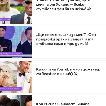
мечта от Холанд — всеки
футболен фен би го искал! 🤩
„Ще се омъжиш ли за мен?“: Фен
предложи брак на Зендая, а тя
отвърна само с три думи😅
Кралят на YouTube – младоженец:
MrBeast се ожени!💍🥰
Кой съсипа Фантастичната